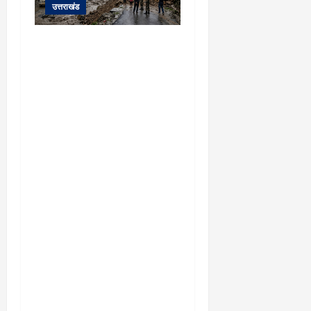
उत्तराखंड
यहाँ पिथौरागढ़ (उत्तराखंड) में
हो रही भारी बारिश, भूस्खलन
और नदियों के जलस्तर बढ़ने
से जुड़ी संपूर्ण जानकारी के
आधार पर तैयार की गई एक
विस्तृत और मौलिक समाचार
रिपोर्ट (News Article) दी गई
है: ​उत्तराखंड: पिथौरागढ़ में
कुदरत का कहर, मूसलाधार
बारिश से उफान पर काली
नदी; भूस्खलन से चीन सीमा से
संपर्क टूटा ​विशेष रिपोर्ट |
पिथौरागढ़ (उत्तराखंड) ​सीमांत
जनपद पिथौरागढ़ में आफत की