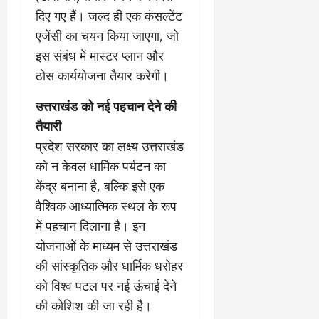
2
घो
री
न
दिए गए हैं। जल्द ही एक कंसल्टेंट
’
षा
क्षा
प
का
ल
र
एजेंसी का चयन किया जाएगा, जो
ट्रे
ने
March
इस संबंध में मास्टर प्लान और
ल
‘
12,
March
ठोस कार्ययोजना तैयार करेगी।
र
लि
2025
11,
5
प
2025
उत्तराखंड को नई पहचान देने की
0
मा
-
0
र्च
तैयारी
सिं
को
किं
प्रदेश सरकार का लक्ष्य उत्तराखंड
?
ग
को न केवल धार्मिक पर्यटन का
य
’
केंद्र बनाना है, बल्कि इसे एक
श
क
की
र
वैश्विक आध्यात्मिक स्थल के रूप
‘
ने
में पहचान दिलाना है। इन
टॉ
वा
योजनाओं के माध्यम से उत्तराखंड
क्सि
ले
की सांस्कृतिक और धार्मिक धरोहर
क
गा
’
य
को विश्व पटल पर नई ऊंचाई देने
से
कों
की कोशिश की जा रही है।
1
को