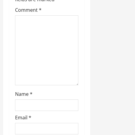
a
t
Comment
*
i
o
n
Name
*
Email
*