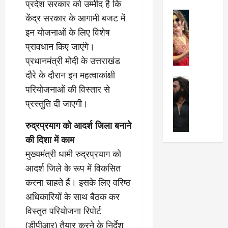
प्रदेश सरकार को उम्मीद है कि
का
श
2025
सेलिब्रिटी
ए
में
केंद्र सरकार के आगामी बजट में
मे
क
चौ
0
इन योजनाओं के लिए विशेष
ह
पे
थे
प्रावधान किए जाएंगे।
न
प
नं
प्रधानमंत्री मोदी के उत्तराखंड
त
र
ब
न
र
र
दौरे के दौरान इन महत्वाकांक्षी
सेलिब्रिटी
हीं
द्द
प
परियोजनाओं की विस्तार से
र
की
कि
र
प्रस्तुति दी जाएगी।
ण
तो
या
,
वी
मं
,
ज
रुद्रप्रयाग को आदर्श जिला बनाने
र
च
जा
ल्द
सिं
की दिशा में काम
प
नें
प
ह
र
अ
हुं
मुख्यमंत्री धामी रुद्रप्रयाग को
की
क्यों
ब
चे
आदर्श जिले के रूप में विकसित
‘
?
क
गा
करना चाहते हैं। इसके लिए वरिष्ठ
धु
’
ब
ती
रं
:
हो
अधिकारियों के साथ बैठक कर
स
ध
श्रे
गी
रे
विस्तृत परियोजना रिपोर्ट
र
या
प
स्था
(डीपीआर) तैयार करने के निर्देश