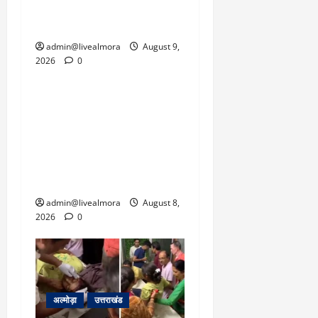
कनेक्टिविटी को जल्द से जल्द
बहाल करने का दबाव है।
admin@livealmora
August 9,
2026
0
उत्तराखंड
‘उत्तराखंड में जमीन मिलना
नाइटमेयर बना’: देर रात
क्रिकेटर ऋषभ पंत ने CM
धामी से लगाई गुहार, मुख्यमंत्री
ने दिया यह आश्वासन
admin@livealmora
August 8,
2026
0
अल्मोड़ा
उत्तराखंड