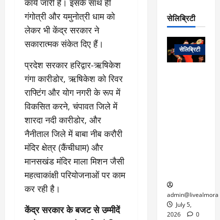
कार्य जारी है। इसके साथ ही
रो
प
चा
म
प
डे
गंगोत्री और यमुनोत्री धाम को
सेलिब्रिटी
र
सिं
ट
लेकर भी केंद्र सरकार ने
:
ह
जा
March
लो
न
सकारात्मक संकेत दिए हैं।
नें
31,
सेलिब्रिटी
क
ग
2025
–
से
र
प्रदेश सरकार हरिद्वार-ऋषिकेश
ती
वा
0
म
लोक कला के
गंगा कारीडोर, ऋषिकेश को रिवर
न
आ
न
एक युग का
म
राफ्टिंग और योग नगरी के रूप में
यो
रे
अंत: पद्म
ई
विकसित करने, चंपावत जिले में
ग
गा
विभूषण से
त
ने
में
सम्मानित
शारदा नदी कारीडोर, और
क
पी
रो
मशहूर
2
नैनीताल जिले में बाबा नीब करौरी
सी
ज
पंडवानी
9
मंदिर क्षेत्र (कैंचीधाम) और
ए
गा
गायिका डॉ.
ट्रे
स
मानसखंड मंदिर माला मिशन जैसी
र
तीजन बाई का
नें
मु
दे
निधन
महत्वाकांक्षी परियोजनाओं पर काम
र
ख्य
ने
द्द
कर रही है।
प
में
admin@livealmora
री
प्र
July 5,
केंद्र सरकार के बजट से उम्मीदें
March
क्षा
दे
2026
0
27,