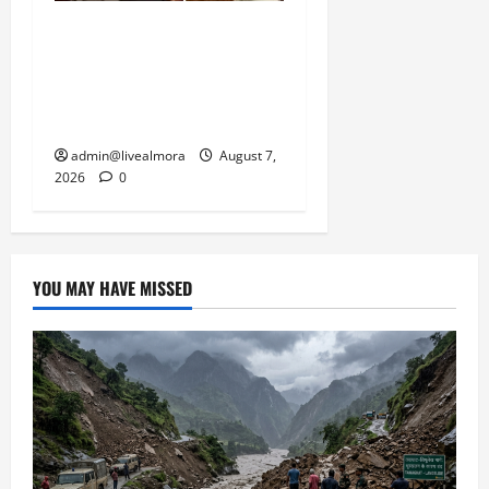
अल्मोड़ा: दराती के दम पर
गुलदार से भिड़ी 22 वर्षीय
बहादुर बेटी, हमला नाकाम कर
बचाई जान; अस्पताल में भर्ती
admin@livealmora
August 7,
2026
0
YOU MAY HAVE MISSED