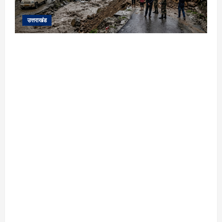
उत्तराखंड
यहाँ पिथौरागढ़ (उत्तराखंड) में हो रही भारी बारिश,
भूस्खलन और नदियों के जलस्तर बढ़ने से जुड़ी संपूर्ण
जानकारी के आधार पर तैयार की गई एक विस्तृत और
मौलिक समाचार रिपोर्ट (News Article) दी गई है: ​
उत्तराखंड: पिथौरागढ़ में कुदरत का कहर, मूसलाधार
बारिश से उफान पर काली नदी; भूस्खलन से चीन सीमा से
संपर्क टूटा ​विशेष रिपोर्ट | पिथौरागढ़ (उत्तराखंड) ​सीमांत
जनपद पिथौरागढ़ में आफत की बारिश का सिलसिला
थमने का नाम नहीं ले रहा है। लगातार हो रही मूसलाधार
बारिश के चलते क्षेत्र की नदियां और नाले रौद्र रूप
धारण कर चुके हैं, वहीं पहाड़ों से लगातार गिर रहे मलबे ने
जनजीवन को पूरी तरह से अस्त-व्यस्त कर दिया है।
सामरिक दृष्टि से अत्यंत महत्वपूर्ण चीन सीमा को भारत के