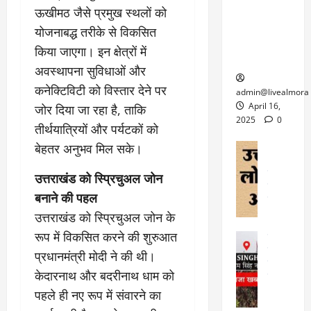
6
फि
श
के
ऊखीमठ जैसे प्रमुख स्थलों को
घोड़ा-खच्चरों
से
ल्म
में
लि
के लिए
1
योजनाबद्ध तरीके से विकसित
ऑ
मौ
ए
क्वारंटीन
0
किया जाएगा। इन क्षेत्रों में
फ
त
अ
सेंटर स्थापित
फी
र
अवस्थापना सुविधाओं और
ह
ट
क
म
March
कनेक्टिविटी को विस्तार देने पर
ब
admin@livealmora
र
सू
30,
र्फ
April 16,
जोर दिया जा रहा है, ताकि
ने
2025
च
ह
2025
0
तीर्थयात्रियों और पर्यटकों को
वा
ना
टा
0
ले
,
अल्मोड़ा
बेहतर अनुभव मिल सके।
ई
अल्मोड़ा और 
नि
या
ग
उत्तराखंड
द
र्दे
उत्तराखंड को स्प्रिचुअल जोन
त्रा
ई
फीचर
वाय
श
से
बनाने की पहल
विविध
वेब स
क
प
April
उत्तराखंड को स्प्रिचुअल जोन के
उ
प
ह
4,
त्त
रूप में विकसित करने की शुरुआत
र
उत्तराखंड
ले
2025
रा
देश
गं
ज
प्रधानमंत्री मोदी ने की थी।
खं
फीचर
भी
0
रू
केदारनाथ और बदरीनाथ धाम को
वायरल
ड
र
री
स
ऊ
पहले ही नए रूप में संवारने का
आ
अ
मा
ध