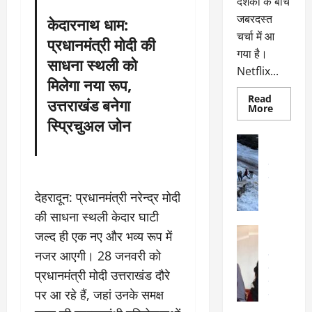
दर्शकों के बीच
जबरदस्त
केदारनाथ धाम:
चर्चा में आ
प्रधानमंत्री मोदी की
गया है।
साधना स्थली को
Netflix...
मिलेगा नया रूप,
Read
उत्तराखंड बनेगा
Read
More
more
स्प्रिचुअल जोन
about
ग्लोबल
अल्मोड़ा
चार्ट
अल्मोड़ा और 
में
छाई
उत्तराखंड
द
नेटफ्लिक्स
वायरल
वेब 
की
के
‘कोहरा
देहरादून: प्रधानमंत्री नरेन्द्र मोदी
2’,
दा
कहानी
की साधना स्थली केदार घाटी
र
और
अल्मोड़ा
किरदारों
जल्द ही एक नए और भव्य रूप में
ना
अल्मोड़ा और 
ने
फिर
नजर आएगी। 28 जनवरी को
थ
उत्तराखंड
द
मचाया
पै
वायरल
विव
तहलका
प्रधानमंत्री मोदी उत्तराखंड दौरे
वेब स्टोरीज
द
पर आ रहे हैं, जहां उनके समक्ष
सेलिब्रिटी
ल