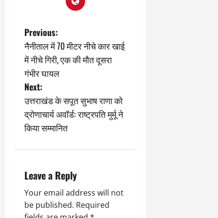
March
5,
2026
P
Previous:
0
नैनीताल में 70 मीटर नीचे कार खाई
o
में नीचे गिरी, एक की मौत दूसरा
s
गंभीर घायल
Next:
t
उत्तराखंड के सपूत सुभाष राणा को
n
द्रोणाचार्य अवॉर्ड: राष्ट्रपति मुर्मू ने
किया सम्मानित
a
v
i
Leave a Reply
g
Your email address will not
be published.
Required
fields are marked
*