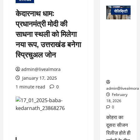
वेब स्टोरीज
केदारनाथ धाम:
सेलिब्रिटी
प्रधानमंत्री मोदी की
ग्लोबल चार्ट में
साधना स्थली को मिलेगा
छाई
नेटफ्लिक्स
नया रूप, उत्तराखंड बनेगा
की ‘कोहरा 2’,
स्प्रिचुअल जोन
कहानी और
किरदारों ने
फिर मचाया
admin@livealmora
तहलका
January 17, 2025
1 minute read
0
admin@livealmora
February
18, 2026
0
कोहरा का
दूसरा सीजन
रिलीज़ होते ही