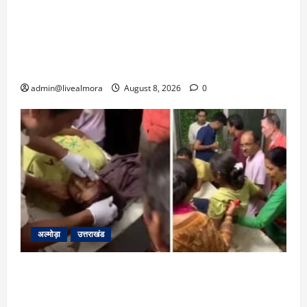
‘उत्तराखंड में जमीन मिलना नाइटमेयर बना’: देर रात
क्रिकेटर ऋषभ पंत ने CM धामी से लगाई गुहार,
मुख्यमंत्री ने दिया यह आश्वासन
admin@livealmora
August 8, 2026
0
अल्मोड़ा
उत्तराखंड
अल्मोड़ा: दराती के दम पर गुलदार से भिड़ी 22 वर्षीय
बहादुर बेटी, हमला नाकाम कर बचाई जान; अस्पताल में