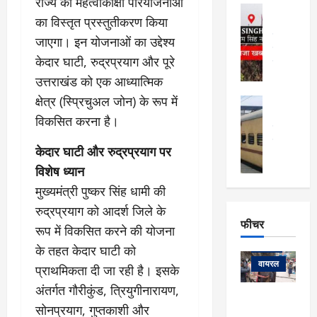
फि
राज्य की महत्वाकांक्षी परियोजनाओं
मा
अल्मोड़ा
ल्म
र्ग
का विस्तृत प्रस्तुतीकरण किया
अल्मोड़ा और 
नि
खु
उत्तराखंड
द
जाएगा। इन योजनाओं का उद्देश्य
र्दे
वायरल
विव
ला
केदार घाटी, रुद्रप्रयाग और पूरे
श
वेब स्टोरीज
,
क
यु
उत्तराखंड को एक आध्यात्मिक
हि
स
व
म
क्षेत्र (स्प्रिचुअल जोन) के रूप में
अल्मोड़ा
नो
क
खं
अल्मोड़ा और 
विकसित करना है।
ज
की
ड
उत्तराखंड
द
मि
इ
वायरल
वेब 
आ
केदार घाटी और रुद्रप्रयाग पर
श्रा
ला
उ
ने
गि
विशेष ध्यान
ज
त्त
से
र
के
रा
मुख्यमंत्री पुष्कर सिंह धामी की
था
फ्ता
दौ
खं
बं
रुद्रप्रयाग को आदर्श जिले के
र
रा
ड
फीचर
द
देश
रूप में विकसित करने की योजना
:
न
:
:
फीचर
मो
ए
रे
के तहत केदार घाटी को
9
ना
म्स
ल
वायरल
कि
प्राथमिकता दी जा रही है। इसके
लि
ऋ
या
मी
अंतर्गत गौरीकुंड, त्रियुगीनारायण,
सा
षि
त्रि
केदारनाथ
में
सोनप्रयाग, गुप्तकाशी और
को
के
यों
यात्रा के लिए