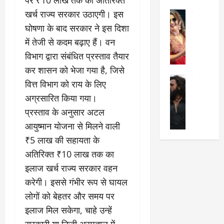
का
श
2025
खर्च राज्य सरकार उठाएगी। इस
सेलिब्रिटी
ए
में
मे
घोषणा के बाद सरकार ने इस दिशा
क
चौ
0
ह
पे
थे
में तेजी से कदम बढ़ाए हैं। वन
न
प
नं
विभाग द्वारा संबंधित प्रस्ताव तैयार
त
र
ब
कर शासन को भेजा गया है, जिसे
न
र
र
सेलिब्रिटी
हीं
द्द
प
वित्त विभाग को राय के लिए
र
की
कि
र
अग्रसारित किया गया।
ण
तो
या
,
प्रस्ताव के अनुसार अटल
वी
मं
,
ज
र
आयुष्मान योजना से मिलने वाली
च
जा
ल्द
सिं
प
नें
प
₹5 लाख की सहायता के
ह
र
अ
हुं
अतिरिक्त ₹10 लाख तक का
की
क्यों
ब
चे
इलाज खर्च राज्य सरकार वहन
‘
?
क
गा
धु
’
करेगी। इससे गंभीर रूप से घायल
ब
ती
रं
:
हो
स
लोगों को बेहतर और समय पर
ध
श्रे
गी
रे
इलाज मिल सकेगा, चाहे उन्हें
र
या
प
स्था
सरकारी या निजी अस्पताल में