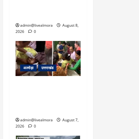
धामी से लगाई गुहार, मुख्यमंत्री
ने दिया यह आश्वासन
admin@livealmora
August 8,
2026
0
अल्मोड़ा
उत्तराखंड
अल्मोड़ा: दराती के दम पर
गुलदार से भिड़ी 22 वर्षीय
बहादुर बेटी, हमला नाकाम कर
बचाई जान; अस्पताल में भर्ती
admin@livealmora
August 7,
2026
0