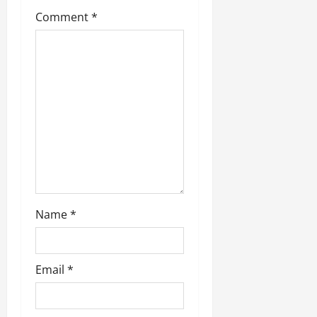
t
Comment
*
i
o
n
Name
*
Email
*