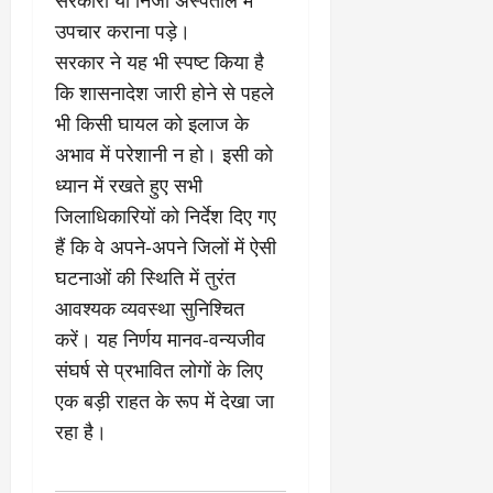
2
घो
री
न
’
षा
क्षा
प
उपचार कराना पड़े।
का
ल
र
सरकार ने यह भी स्पष्ट किया है
ट्रे
ने
March
कि शासनादेश जारी होने से पहले
ल
‘
12,
March
र
भी किसी घायल को इलाज के
लि
2025
11,
5
प
2025
अभाव में परेशानी न हो। इसी को
0
मा
-
ध्यान में रखते हुए सभी
0
र्च
सिं
जिलाधिकारियों को निर्देश दिए गए
को
किं
?
ग
हैं कि वे अपने-अपने जिलों में ऐसी
य
’
घटनाओं की स्थिति में तुरंत
श
क
आवश्यक व्यवस्था सुनिश्चित
की
र
करें। यह निर्णय मानव-वन्यजीव
‘
ने
टॉ
वा
संघर्ष से प्रभावित लोगों के लिए
क्सि
ले
एक बड़ी राहत के रूप में देखा जा
क
गा
रहा है।
’
य
से
कों
1
को