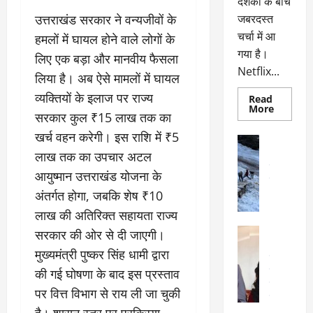
दर्शकों के बीच
उत्तराखंड सरकार ने वन्यजीवों के
जबरदस्त
चर्चा में आ
हमलों में घायल होने वाले लोगों के
गया है।
लिए एक बड़ा और मानवीय फैसला
Netflix...
लिया है। अब ऐसे मामलों में घायल
व्यक्तियों के इलाज पर राज्य
Read
Read
More
सरकार कुल ₹15 लाख तक का
more
about
खर्च वहन करेगी। इस राशि में ₹5
ग्लोबल
अल्मोड़ा
चार्ट
अल्मोड़ा और 
लाख तक का उपचार अटल
में
छाई
उत्तराखंड
द
आयुष्मान उत्तराखंड योजना के
नेटफ्लिक्स
वायरल
वेब 
की
अंतर्गत होगा, जबकि शेष ₹10
के
‘कोहरा
2’,
दा
लाख की अतिरिक्त सहायता राज्य
कहानी
र
और
अल्मोड़ा
सरकार की ओर से दी जाएगी।
किरदारों
ना
अल्मोड़ा और 
ने
मुख्यमंत्री पुष्कर सिंह धामी द्वारा
फिर
थ
उत्तराखंड
द
मचाया
पै
वायरल
विव
की गई घोषणा के बाद इस प्रस्ताव
तहलका
वेब स्टोरीज
द
पर वित्त विभाग से राय ली जा चुकी
सेलिब्रिटी
ल
है। शासन स्तर पर प्रक्रिया