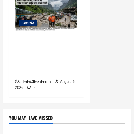
उत्तराखंड
​चारधाम यात्रा अपडेट:
केदारनाथ हाईवे पर गीड गधेरा
उफान पर, मलबा आने से
यातायात ठप; सोनप्रयाग
पार्किंग बनी ‘तालाब’
admin@livealmora
August 6,
2026
0
YOU MAY HAVE MISSED
उत्तराखंड