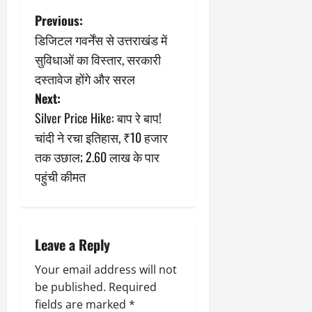
March
P
Previous:
5,
2026
डिजिटल गवर्नेंस से उत्तराखंड में
o
सुविधाओं का विस्तार, सरकारी
0
s
दस्तावेज होंगे और सरल
Next:
t
Silver Price Hike: बाप रे बाप!
n
चांदी ने रचा इतिहास, ₹10 हजार
तक उछाल; 2.60 लाख के पार
a
पहुंची कीमत
v
i
Leave a Reply
g
Your email address will not
a
be published.
Required
fields are marked
*