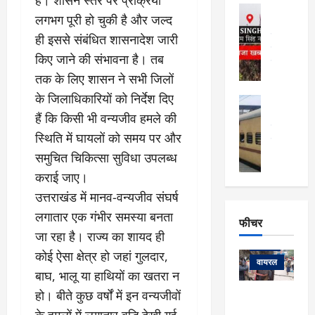
फि
मा
अल्मोड़ा
ल्म
लगभग पूरी हो चुकी है और जल्द
र्ग
अल्मोड़ा और 
नि
खु
उत्तराखंड
द
ही इससे संबंधित शासनादेश जारी
र्दे
वायरल
विव
ला
किए जाने की संभावना है। तब
श
वेब स्टोरीज
,
क
यु
तक के लिए शासन ने सभी जिलों
हि
स
व
के जिलाधिकारियों को निर्देश दिए
म
अल्मोड़ा
नो
क
खं
अल्मोड़ा और 
हैं कि किसी भी वन्यजीव हमले की
ज
की
ड
उत्तराखंड
द
स्थिति में घायलों को समय पर और
मि
इ
वायरल
वेब 
आ
श्रा
ला
उ
समुचित चिकित्सा सुविधा उपलब्ध
ने
गि
ज
त्त
से
कराई जाए।
र
के
रा
था
उत्तराखंड में मानव-वन्यजीव संघर्ष
फ्ता
दौ
खं
बं
लगातार एक गंभीर समस्या बनता
र
रा
ड
फीचर
द
देश
:
न
:
जा रहा है। राज्य का शायद ही
:
फीचर
मो
ए
रे
9
कोई ऐसा क्षेत्र हो जहां गुलदार,
ना
म्स
ल
वायरल
कि
बाघ, भालू या हाथियों का खतरा न
लि
ऋ
या
मी
सा
षि
हो। बीते कुछ वर्षों में इन वन्यजीवों
त्रि
केदारनाथ
में
को
के
यों
यात्रा के लिए
के हमलों में लगातार वृद्धि देखी गई