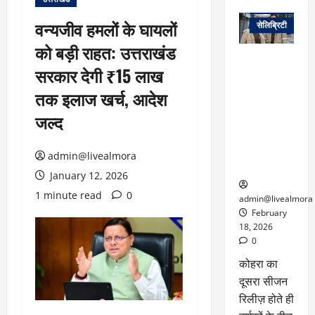
वेब स्टोरीज
वन्यजीव हमलों के घायलों
सेलिब्रिटी
को बड़ी राहत: उत्तराखंड
ग्लोबल चार्ट में
सरकार देगी ₹15 लाख
छाई
नेटफ्लिक्स
तक इलाज खर्च, आदेश
की ‘कोहरा 2’,
जल्द
कहानी और
किरदारों ने
फिर मचाया
admin@livealmora
तहलका
January 12, 2026
1 minute read
0
admin@livealmora
February
18, 2026
0
कोहरा का
दूसरा सीजन
रिलीज़ होते ही