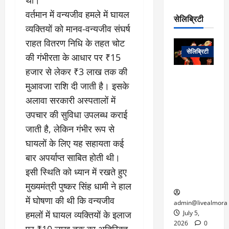
रो
प
चा
म
वर्तमान में वन्यजीव हमले में घायल
प
डे
सेलिब्रिटी
र
सिं
ट
व्यक्तियों को मानव-वन्यजीव संघर्ष
:
ह
जा
March
राहत वितरण निधि के तहत चोट
लो
न
नें
31,
सेलिब्रिटी
क
ग
की गंभीरता के आधार पर ₹15
2025
–
से
र
हजार से लेकर ₹3 लाख तक की
ती
वा
0
म
लोक कला के
न
मुआवजा राशि दी जाती है। इसके
आ
न
एक युग का
म
अलावा सरकारी अस्पतालों में
यो
रे
अंत: पद्म
ई
ग
गा
विभूषण से
उपचार की सुविधा उपलब्ध कराई
त
ने
में
सम्मानित
क
जाती है, लेकिन गंभीर रूप से
पी
रो
मशहूर
2
घायलों के लिए यह सहायता कई
सी
ज
पंडवानी
9
ए
गा
गायिका डॉ.
बार अपर्याप्त साबित होती थी।
ट्रे
स
र
तीजन बाई का
इसी स्थिति को ध्यान में रखते हुए
नें
मु
दे
निधन
र
मुख्यमंत्री पुष्कर सिंह धामी ने हाल
ख्य
ने
द्द
में घोषणा की थी कि वन्यजीव
प
में
admin@livealmora
री
प्र
हमलों में घायल व्यक्तियों के इलाज
July 5,
March
क्षा
दे
2026
0
पर ₹10 लाख तक का अतिरिक्त
27,