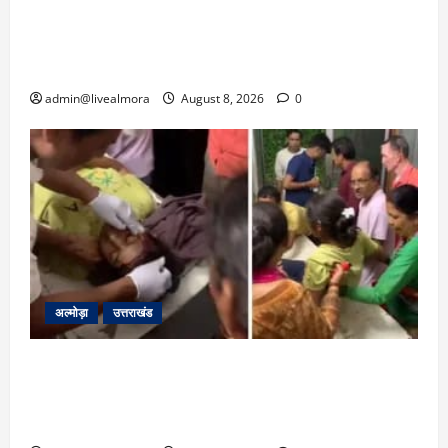
‘उत्तराखंड में जमीन मिलना नाइटमेयर बना’: देर रात
क्रिकेटर ऋषभ पंत ने CM धामी से लगाई गुहार,
मुख्यमंत्री ने दिया यह आश्वासन
admin@livealmora
August 8, 2026
0
अल्मोड़ा
उत्तराखंड
अल्मोड़ा: दराती के दम पर गुलदार से भिड़ी 22 वर्षीय
बहादुर बेटी, हमला नाकाम कर बचाई जान; अस्पताल में
भर्ती