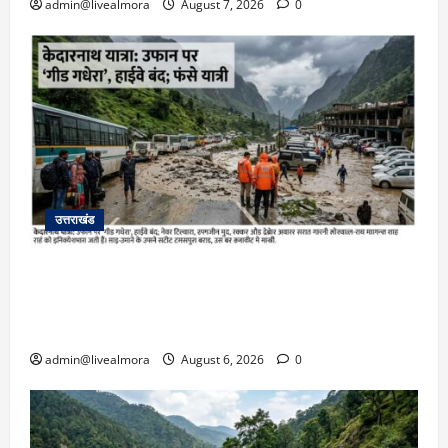
admin@livealmora
August 7, 2026
0
उत्तराखंड
​चारधाम यात्रा अपडेट: केदारनाथ हाईवे पर गीड गधेरा
उफान पर, मलबा आने से यातायात ठप; सोनप्रयाग
पार्किंग बनी ‘तालाब’
admin@livealmora
August 6, 2026
0