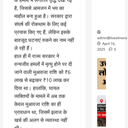
6
फि
श
के
घोड़ा-खच्चरों
से
है, जिससे आमजन में भय का
ल्म
में
लि
के लिए
1
माहौल बना हुआ है। सरकार द्वारा
ऑ
मौ
ए
क्वारंटीन
0
फ
त
अ
संघर्ष की रोकथाम के लिए कई
सेंटर स्थापित
फी
र
ह
ट
प्रयास किए गए हैं, लेकिन इसके
क
म
March
ब
admin@livealmora
बावजूद घटनाएं रुकने का नाम नहीं
र
सू
30,
र्फ
April 16,
ले रही हैं।
ने
2025
च
ह
2025
0
वा
ना
हाल ही में राज्य सरकार ने
टा
0
ले
,
अल्मोड़ा
ई
वन्यजीव हमलों में मृत्यु होने पर दी
अल्मोड़ा और 
नि
या
ग
जाने वाली मुआवजा राशि को ₹6
उत्तराखंड
द
र्दे
त्रा
ई
फीचर
वाय
श
लाख से बढ़ाकर ₹10 लाख कर
से
विविध
वेब स
क
प
दिया था। हालांकि, घायल
April
उ
प
ह
4,
व्यक्तियों के मामले में अब तक
त्त
र
उत्तराखंड
ले
2025
रा
देश
केवल मुआवजा राशि का ही
गं
ज
खं
फीचर
भी
0
रू
प्रावधान था, जिसमें इलाज के
वायरल
ड
र
री
खर्च की अलग से व्यवस्था नहीं
स
ऊ
आ
अ
मा
ध
थी।