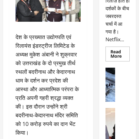
रिलीज़ होते ही
दर्शकों के बीच
जबरदस्त
चर्चा में आ
गया है।
देश के प्रख्यात उद्योगपति एवं
Netflix...
रिलायंस इंडस्ट्रीज लिमिटेड के
Read
अध्यक्ष मुकेश अंबानी ने शुक्रवार
Read
More
more
को उत्तराखंड के दो प्रमुख तीर्थ
about
ग्लोबल
अल्मोड़ा
स्थलों बदरीनाथ और केदारनाथ
चार्ट
अल्मोड़ा और 
में
धाम के दर्शन कर प्रदेश की
छाई
उत्तराखंड
द
नेटफ्लिक्स
वायरल
वेब 
आस्था और आध्यात्मिक परंपरा के
की
के
‘कोहरा
प्रति अपनी गहरी श्रद्धा व्यक्त
2’,
दा
कहानी
की। इस दौरान उन्होंने श्री
र
और
अल्मोड़ा
किरदारों
बदरीनाथ-केदारनाथ मंदिर समिति
ना
अल्मोड़ा और 
ने
फिर
थ
उत्तराखंड
द
को 10 करोड़ रुपये का दान भेंट
मचाया
पै
वायरल
विव
तहलका
किया।
वेब स्टोरीज
द