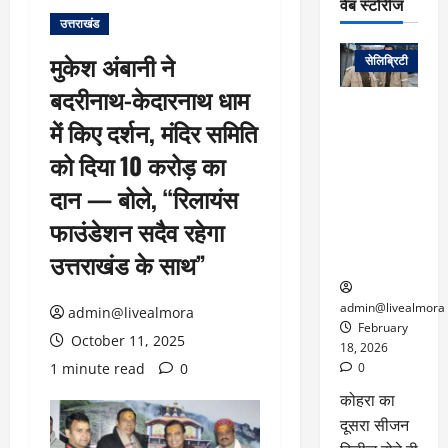
वेब स्टोरीज
उत्तराखंड
वेब स्टोरीज
मुकेश अंबानी ने
सेलिब्रिटी
बदरीनाथ-केदारनाथ धाम
ग्लोबल चार्ट में
में किए दर्शन, मंदिर समिति
छाई
नेटफ्लिक्स
को दिया 10 करोड़ का
की ‘कोहरा 2’,
दान — बोले, “रिलायंस
कहानी और
किरदारों ने
फाउंडेशन सदैव रहेगा
फिर मचाया
उत्तराखंड के साथ”
तहलका
admin@livealmora
admin@livealmora
February
October 11, 2025
18, 2026
1 minute read
0
0
कोहरा का
दूसरा सीजन