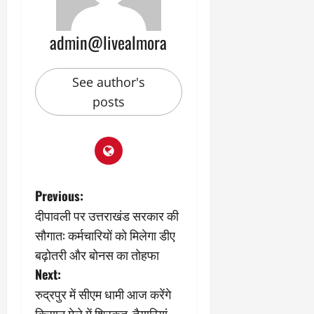
र
या
प
स्था
2
घो
री
न
’
षा
क्षा
प
admin@livealmora
का
ल
र
ट्रे
ने
March
ल
‘
See author's
12,
March
र
लि
2025
11,
posts
5
प
2025
0
मा
-
0
र्च
सिं
को
किं
?
ग
य
’
P
Previous:
श
क
दीपावली पर उत्तराखंड सरकार की
की
र
o
‘
सौगात: कर्मचारियों को मिलेगा डीए
ने
टॉ
वा
s
बढ़ोतरी और बोनस का तोहफा
क्सि
ले
Next:
क
t
गा
रुद्रपुर में सीएम धामी आज करेंगे
’
य
से
कों
किसान मेले में शिरकत, तैयारियां