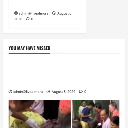
पार्किंग बनी ‘तालाब’
admin@livealmora
August 6,
2026
0
YOU MAY HAVE MISSED
उत्तराखंड
‘उत्तराखंड में जमीन मिलना नाइटमेयर बना’: देर रात
क्रिकेटर ऋषभ पंत ने CM धामी से लगाई गुहार,
मुख्यमंत्री ने दिया यह आश्वासन
admin@livealmora
August 8, 2026
0