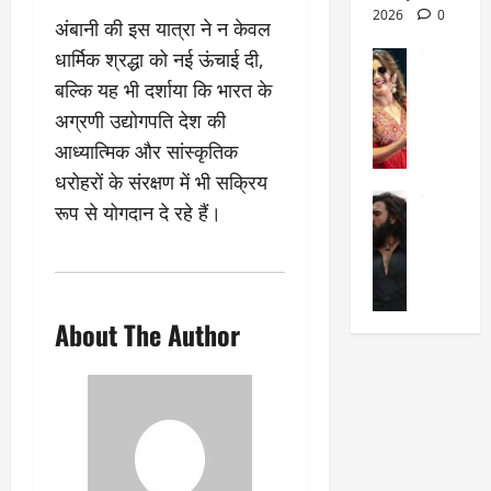
March
क्षा
दे
2026
0
अंबानी की इस यात्रा ने न केवल
27,
का
श
2025
धार्मिक श्रद्धा को नई ऊंचाई दी,
सेलिब्रिटी
ए
में
मे
क
बल्कि यह भी दर्शाया कि भारत के
चौ
0
ह
पे
थे
अग्रणी उद्योगपति देश की
न
प
नं
आध्यात्मिक और सांस्कृतिक
त
र
ब
धरोहरों के संरक्षण में भी सक्रिय
न
र
र
सेलिब्रिटी
हीं
द्द
प
रूप से योगदान दे रहे हैं।
र
की
कि
र
ण
तो
या
,
वी
मं
,
ज
र
च
जा
ल्द
सिं
About The Author
प
नें
प
ह
र
अ
हुं
की
क्यों
ब
चे
‘
?
क
गा
धु
’
ब
ती
रं
:
हो
स
ध
श्रे
गी
रे