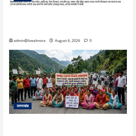
​चारधाम यात्रा अपडेट: केदारनाथ हाईवे पर गीड गधेरा
उफान पर, मलबा आने से यातायात ठप; सोनप्रयाग
पार्किंग बनी ‘तालाब’
admin@livealmora
August 6, 2026
0
उत्तराखंड
अल्मोड़ा में बाघ के हमले में नवविवाहिता की मौत से भड़का
जनाक्रोश, मोहान तिराहा पर सांकेतिक जाम लगाकर