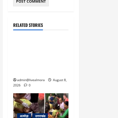
RELATED STORIES
उत्तराखंड
‘उत्तराखंड में जमीन मिलना
नाइटमेयर बना’: देर रात
क्रिकेटर ऋषभ पंत ने CM
धामी से लगाई गुहार, मुख्यमंत्री
ने दिया यह आश्वासन
admin@livealmora
August 8,
2026
0
अल्मोड़ा
उत्तराखंड