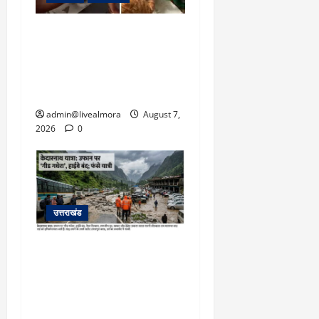
अल्मोड़ा: दराती के दम पर
गुलदार से भिड़ी 22 वर्षीय
बहादुर बेटी, हमला नाकाम कर
बचाई जान; अस्पताल में भर्ती
admin@livealmora
August 7,
2026
0
उत्तराखंड
​चारधाम यात्रा अपडेट:
केदारनाथ हाईवे पर गीड गधेरा
उफान पर, मलबा आने से
यातायात ठप; सोनप्रयाग