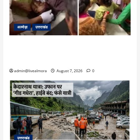
अल्मोड़ा
उत्तराखंड
अल्मोड़ा: दराती के दम पर गुलदार से भिड़ी 22 वर्षीय
बहादुर बेटी, हमला नाकाम कर बचाई जान; अस्पताल में
भर्ती
admin@livealmora
August 7, 2026
0
उत्तराखंड