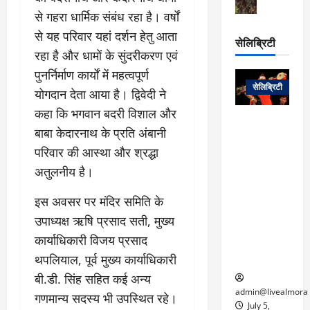
स
ऊ
आ
अ
मा
से गहरा धार्मिक संबंध रहा है। वर्षों
ध
रो
प
चा
म
से यह परिवार यहां दर्शन हेतु आता
प
डे
सेलिब्रिटी
र
सिं
ट
रहा है और धामों के सुंदरीकरण एवं
:
ह
जा
March
पुनर्निर्माण कार्यों में महत्वपूर्ण
लो
न
नें
31,
सेलिब्रिटी
क
ग
योगदान देता आया है। द्विवेदी ने
2025
–
से
र
कहा कि भगवान बदरी विशाल और
ती
वा
0
म
लोक कला के
न
बाबा केदारनाथ के प्रति अंबानी
आ
न
एक युग का
म
परिवार की आस्था और श्रद्धा
यो
रे
अंत: पद्म
ई
ग
गा
विभूषण से
अतुलनीय है।
त
ने
में
सम्मानित
क
पी
रो
मशहूर
इस अवसर पर मंदिर समिति के
2
सी
ज
पंडवानी
उपाध्यक्ष ऋषि प्रसाद सती, मुख्य
9
ए
गा
गायिका डॉ.
ट्रे
कार्याधिकारी विजय प्रसाद
स
र
तीजन बाई का
नें
थपलियाल, पूर्व मुख्य कार्याधिकारी
मु
दे
निधन
र
ख्य
ने
बी.डी. सिंह सहित कई अन्य
द्द
प
में
admin@livealmora
गणमान्य सदस्य भी उपस्थित रहे।
री
प्र
July 5,