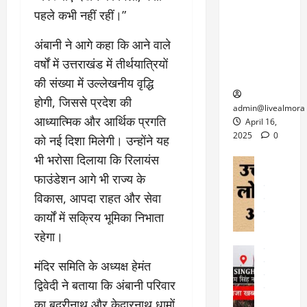
केदारनाथ
में
को
के
यों
पहले कभी नहीं रहीं।”
यात्रा के लिए
6
फि
श
के
घोड़ा-खच्चरों
से
ल्म
में
लि
अंबानी ने आगे कहा कि आने वाले
के लिए
1
ऑ
मौ
ए
क्वारंटीन
0
वर्षों में उत्तराखंड में तीर्थयात्रियों
फ
त
अ
सेंटर स्थापित
फी
की संख्या में उल्लेखनीय वृद्धि
र
ह
ट
होगी, जिससे प्रदेश की
क
म
March
ब
admin@livealmora
र
सू
30,
आध्यात्मिक और आर्थिक प्रगति
र्फ
April 16,
ने
2025
च
ह
2025
0
को नई दिशा मिलेगी। उन्होंने यह
वा
ना
टा
0
भी भरोसा दिलाया कि रिलायंस
ले
,
अल्मोड़ा
ई
अल्मोड़ा और 
नि
फाउंडेशन आगे भी राज्य के
या
ग
उत्तराखंड
द
र्दे
त्रा
विकास, आपदा राहत और सेवा
ई
फीचर
वाय
श
से
विविध
वेब स
कार्यों में सक्रिय भूमिका निभाता
क
प
April
उ
रहेगा।
प
ह
4,
त्त
र
उत्तराखंड
ले
2025
रा
मंदिर समिति के अध्यक्ष हेमंत
देश
गं
ज
खं
फीचर
भी
0
रू
द्विवेदी ने बताया कि अंबानी परिवार
वायरल
ड
र
री
का बदरीनाथ और केदारनाथ धामों