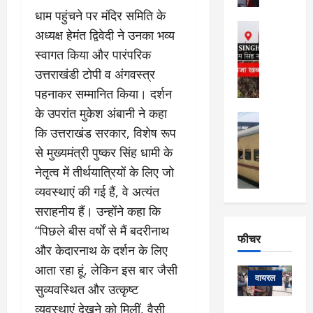
सेलिब्रिटी
ल
धाम पहुंचने पर मंदिर समिति के
फि
मा
अल्मोड़ा
ल्म
अध्यक्ष हेमंत द्विवेदी ने उनका भव्य
र्ग
अल्मोड़ा और 
नि
खु
स्वागत किया और पारंपरिक
उत्तराखंड
द
र्दे
वायरल
विव
ला
उत्तराखंडी टोपी व अंगवस्त्र
श
वेब स्टोरीज
,
पहनाकर सम्मानित किया। दर्शन
क
यु
हि
स
व
के उपरांत मुकेश अंबानी ने कहा
म
अल्मोड़ा
नो
क
खं
कि उत्तराखंड सरकार, विशेष रूप
अल्मोड़ा और 
ज
की
ड
उत्तराखंड
द
से मुख्यमंत्री पुष्कर सिंह धामी के
मि
इ
वायरल
वेब 
आ
श्रा
नेतृत्व में तीर्थयात्रियों के लिए जो
ला
उ
ने
गि
ज
त्त
व्यवस्थाएं की गई हैं, वे अत्यंत
से
र
के
रा
था
सराहनीय हैं। उन्होंने कहा कि
फ्ता
दौ
खं
बं
“पिछले बीस वर्षों से मैं बदरीनाथ
र
रा
ड
फीचर
द
देश
:
न
:
और केदारनाथ के दर्शन के लिए
:
फीचर
मो
ए
रे
9
आता रहा हूं, लेकिन इस बार जैसी
ना
म्स
ल
वायरल
कि
सुव्यवस्थित और उत्कृष्ट
लि
ऋ
या
मी
व्यवस्थाएं देखने को मिलीं, वैसी
सा
षि
त्रि