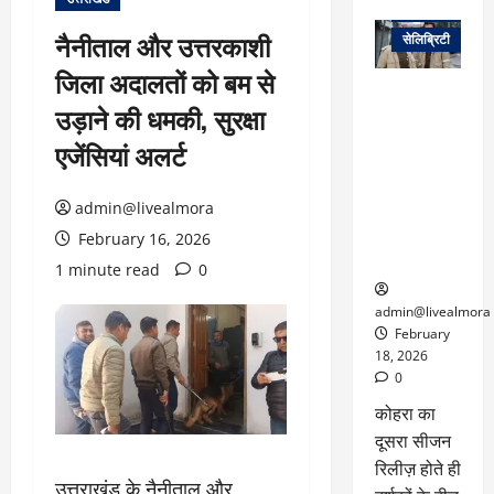
वेब स्टोरीज
नैनीताल और उत्तरकाशी
सेलिब्रिटी
जिला अदालतों को बम से
ग्लोबल चार्ट में
उड़ाने की धमकी, सुरक्षा
छाई
नेटफ्लिक्स
एजेंसियां अलर्ट
की ‘कोहरा 2’,
कहानी और
admin@livealmora
किरदारों ने
फिर मचाया
February 16, 2026
तहलका
1 minute read
0
admin@livealmora
February
18, 2026
0
कोहरा का
दूसरा सीजन
रिलीज़ होते ही
उत्तराखंड के नैनीताल और