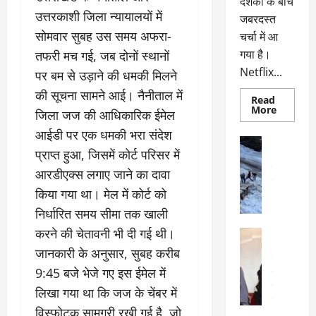
दर्शकों के बीच
उत्तरकाशी जिला न्यायालयों में
जबरदस्त
सोमवार सुबह उस समय अफरा-
चर्चा में आ
गया है।
तफरी मच गई, जब दोनों स्थानों
Netflix...
पर बम से उड़ाने की धमकी मिलने
की सूचना सामने आई। नैनीताल में
Read
Read
More
जिला जज की आधिकारिक ईमेल
more
about
आईडी पर एक धमकी भरा संदेश
ग्लोबल
अल्मोड़ा
चार्ट
प्राप्त हुआ, जिसमें कोर्ट परिसर में
अल्मोड़ा और 
में
छाई
उत्तराखंड
द
आरडीएक्स लगाए जाने का दावा
नेटफ्लिक्स
वायरल
वेब 
की
किया गया था। मेल में कोर्ट को
के
‘कोहरा
2’,
दा
निर्धारित समय सीमा तक खाली
कहानी
र
और
करने की चेतावनी भी दी गई थी।
अल्मोड़ा
किरदारों
ना
अल्मोड़ा और 
ने
जानकारी के अनुसार, सुबह करीब
फिर
थ
उत्तराखंड
द
मचाया
9:45 बजे भेजे गए इस ईमेल में
पै
वायरल
विव
तहलका
वेब स्टोरीज
द
लिखा गया था कि जज के चेंबर में
सेलिब्रिटी
ल
विस्फोटक सामग्री रखी गई है, जो