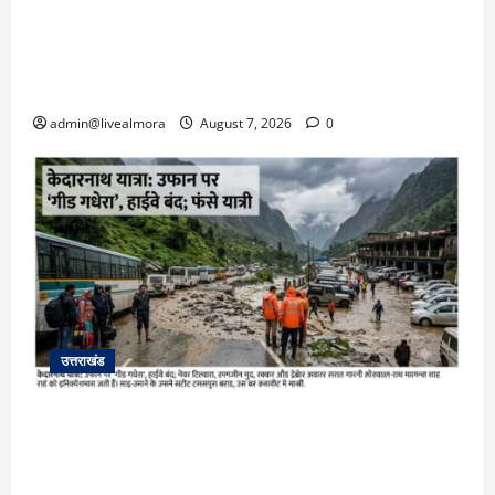
अल्मोड़ा: दराती के दम पर गुलदार से भिड़ी 22 वर्षीय
बहादुर बेटी, हमला नाकाम कर बचाई जान; अस्पताल में
भर्ती
admin@livealmora
August 7, 2026
0
उत्तराखंड
​चारधाम यात्रा अपडेट: केदारनाथ हाईवे पर गीड गधेरा
उफान पर, मलबा आने से यातायात ठप; सोनप्रयाग
पार्किंग बनी ‘तालाब’