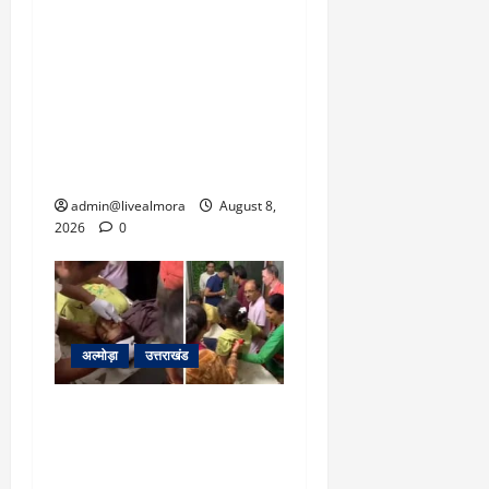
‘उत्तराखंड में जमीन मिलना
नाइटमेयर बना’: देर रात
क्रिकेटर ऋषभ पंत ने CM
धामी से लगाई गुहार, मुख्यमंत्री
ने दिया यह आश्वासन
admin@livealmora
August 8,
2026
0
अल्मोड़ा
उत्तराखंड
अल्मोड़ा: दराती के दम पर
गुलदार से भिड़ी 22 वर्षीय
बहादुर बेटी, हमला नाकाम कर