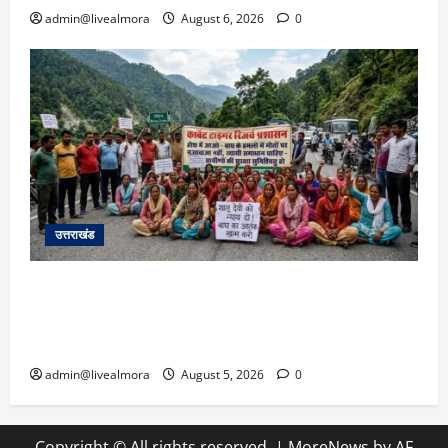
admin@livealmora
August 6, 2026
0
उत्तराखंड
अल्मोड़ा में बाघ के हमले में नवविवाहिता की मौत से भड़का
जनाक्रोश, मोहान तिराहा पर सांकेतिक जाम लगाकर
सरकार को दी चेतावनी
admin@livealmora
August 5, 2026
0
Copyright © All rights reserved.
|
MoreNews
by AF