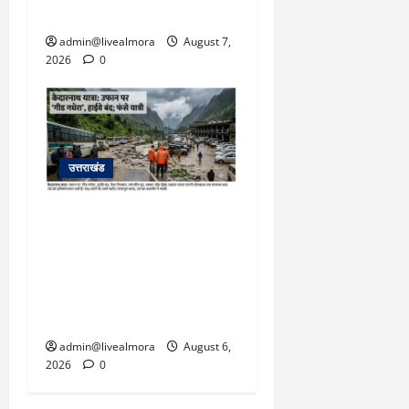
बचाई जान; अस्पताल में भर्ती
admin@livealmora
August 7,
2026
0
उत्तराखंड
​चारधाम यात्रा अपडेट:
केदारनाथ हाईवे पर गीड गधेरा
उफान पर, मलबा आने से
यातायात ठप; सोनप्रयाग
पार्किंग बनी ‘तालाब’
admin@livealmora
August 6,
2026
0