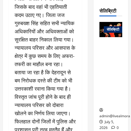
रो
प
चा
म
जिसके बाद वहां भी एहतियाती
प
डे
सेलिब्रिटी
र
सिं
कदम उठाए गए। जिला जज
ट
:
ह
जा
March
गुरुबख्श सिंह सहित सभी न्यायिक
लो
न
नें
31,
सेलिब्रिटी
अधिकारियों और अधिवक्ताओं को
क
ग
2025
–
से
र
सुरक्षित बाहर निकाल लिया गया।
ती
वा
0
म
लोक कला के
न
न्यायालय परिसर और आसपास के
आ
न
एक युग का
म
क्षेत्र में कुछ समय के लिए अफरा-
यो
रे
अंत: पद्म
ई
ग
तफरी का माहौल बना रहा।
गा
विभूषण से
त
ने
में
सम्मानित
बताया जा रहा है कि देहरादून से
क
पी
रो
मशहूर
2
बम निरोधक दस्ते की टीम को भी
सी
ज
पंडवानी
9
उत्तरकाशी रवाना किया गया है।
ए
गा
गायिका डॉ.
ट्रे
स
र
तीजन बाई का
विस्तृत जांच पूरी होने के बाद ही
नें
मु
दे
निधन
न्यायालय परिसर को दोबारा
र
ख्य
ने
द्द
खोलने का निर्णय लिया जाएगा।
प
में
admin@livealmora
फिलहाल दोनों जिलों में पुलिस और
री
प्र
July 5,
March
क्षा
दे
2026
0
प्रशासन पूरी तरह मुस्तैद हैं और
27,