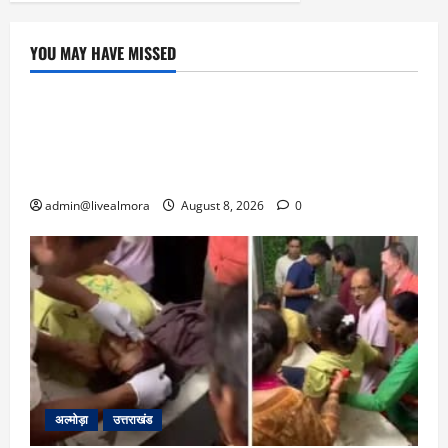
YOU MAY HAVE MISSED
उत्तराखंड
‘उत्तराखंड में जमीन मिलना नाइटमेयर बना’: देर रात
क्रिकेटर ऋषभ पंत ने CM धामी से लगाई गुहार,
मुख्यमंत्री ने दिया यह आश्वासन
admin@livealmora
August 8, 2026
0
अल्मोड़ा
उत्तराखंड