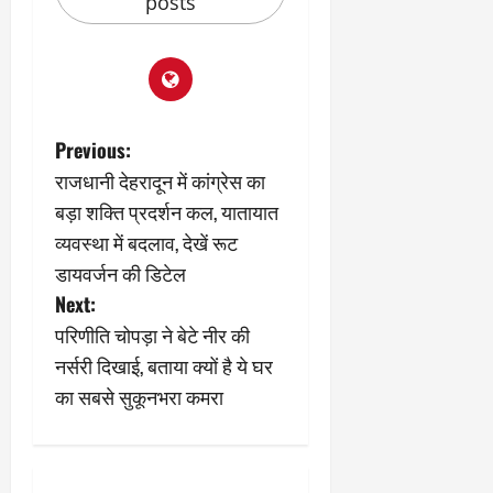
2
posts
घो
री
न
’
षा
क्षा
प
का
ल
र
ट्रे
ने
March
ल
‘
12,
March
र
लि
2025
11,
P
5
प
Previous:
2025
0
मा
-
राजधानी देहरादून में कांग्रेस का
o
0
र्च
सिं
बड़ा शक्ति प्रदर्शन कल, यातायात
को
किं
s
व्यवस्था में बदलाव, देखें रूट
?
ग
य
’
डायवर्जन की डिटेल
t
श
क
Next:
की
र
n
परिणीति चोपड़ा ने बेटे नीर की
‘
ने
टॉ
नर्सरी दिखाई, बताया क्यों है ये घर
वा
a
क्सि
ले
का सबसे सुकूनभरा कमरा
क
गा
v
’
य
से
कों
i
1
को