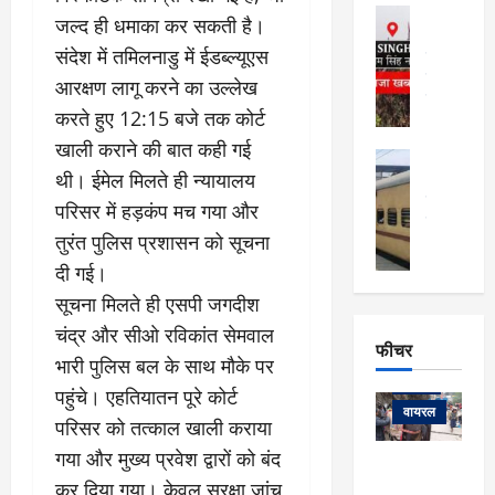
फि
मा
अल्मोड़ा
ल्म
जल्द ही धमाका कर सकती है।
र्ग
अल्मोड़ा और 
नि
संदेश में तमिलनाडु में ईडब्ल्यूएस
खु
उत्तराखंड
द
र्दे
वायरल
विव
ला
आरक्षण लागू करने का उल्लेख
श
वेब स्टोरीज
,
करते हुए 12:15 बजे तक कोर्ट
क
यु
हि
स
व
खाली कराने की बात कही गई
म
अल्मोड़ा
नो
क
खं
थी। ईमेल मिलते ही न्यायालय
अल्मोड़ा और 
ज
की
ड
उत्तराखंड
द
परिसर में हड़कंप मच गया और
मि
इ
वायरल
वेब 
आ
तुरंत पुलिस प्रशासन को सूचना
श्रा
ला
उ
ने
गि
ज
त्त
दी गई।
से
र
के
रा
था
सूचना मिलते ही एसपी जगदीश
फ्ता
दौ
खं
बं
चंद्र और सीओ रविकांत सेमवाल
र
रा
ड
फीचर
द
देश
:
भारी पुलिस बल के साथ मौके पर
न
:
:
फीचर
मो
ए
रे
पहुंचे। एहतियातन पूरे कोर्ट
9
ना
म्स
ल
वायरल
कि
परिसर को तत्काल खाली कराया
लि
ऋ
या
मी
गया और मुख्य प्रवेश द्वारों को बंद
सा
षि
त्रि
केदारनाथ
में
को
के
यों
कर दिया गया। केवल सुरक्षा जांच
यात्रा के लिए