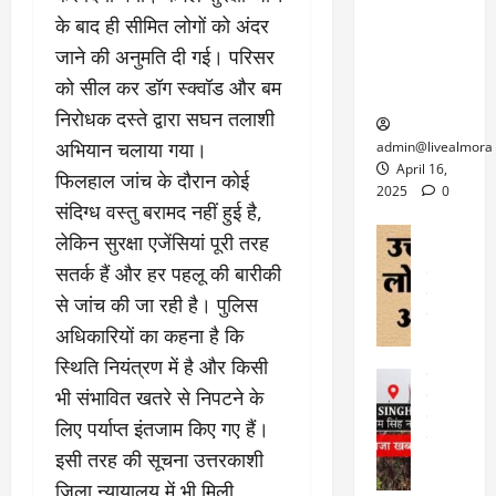
6
फि
श
के
घोड़ा-खच्चरों
से
के बाद ही सीमित लोगों को अंदर
ल्म
में
लि
के लिए
1
जाने की अनुमति दी गई। परिसर
ऑ
मौ
ए
क्वारंटीन
0
को सील कर डॉग स्क्वॉड और बम
फ
त
अ
सेंटर स्थापित
फी
र
ह
निरोधक दस्ते द्वारा सघन तलाशी
ट
क
म
March
ब
अभियान चलाया गया।
admin@livealmora
र
सू
30,
र्फ
April 16,
फिलहाल जांच के दौरान कोई
ने
2025
च
ह
2025
0
वा
संदिग्ध वस्तु बरामद नहीं हुई है,
ना
टा
0
ले
,
अल्मोड़ा
लेकिन सुरक्षा एजेंसियां पूरी तरह
ई
अल्मोड़ा और 
नि
या
ग
सतर्क हैं और हर पहलू की बारीकी
उत्तराखंड
द
र्दे
त्रा
ई
फीचर
वाय
से जांच की जा रही है। पुलिस
श
से
विविध
वेब स
क
प
अधिकारियों का कहना है कि
April
उ
प
ह
स्थिति नियंत्रण में है और किसी
4,
त्त
र
उत्तराखंड
ले
2025
रा
भी संभावित खतरे से निपटने के
देश
गं
ज
खं
फीचर
लिए पर्याप्त इंतजाम किए गए हैं।
भी
0
रू
वायरल
ड
र
री
इसी तरह की सूचना उत्तरकाशी
स
ऊ
आ
अ
जिला न्यायालय में भी मिली,
मा
ध