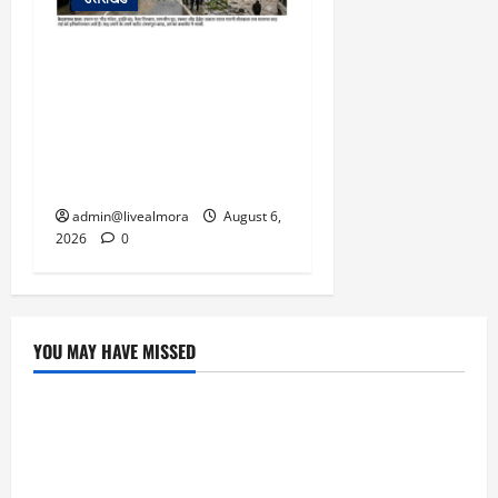
​चारधाम यात्रा अपडेट:
केदारनाथ हाईवे पर गीड गधेरा
उफान पर, मलबा आने से
यातायात ठप; सोनप्रयाग
पार्किंग बनी ‘तालाब’
admin@livealmora
August 6,
2026
0
YOU MAY HAVE MISSED
उत्तराखंड
‘उत्तराखंड में जमीन मिलना नाइटमेयर बना’: देर रात
क्रिकेटर ऋषभ पंत ने CM धामी से लगाई गुहार,
मुख्यमंत्री ने दिया यह आश्वासन