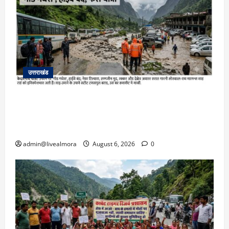
उत्तराखंड
​चारधाम यात्रा अपडेट: केदारनाथ हाईवे पर गीड गधेरा
उफान पर, मलबा आने से यातायात ठप; सोनप्रयाग
पार्किंग बनी ‘तालाब’
admin@livealmora
August 6, 2026
0