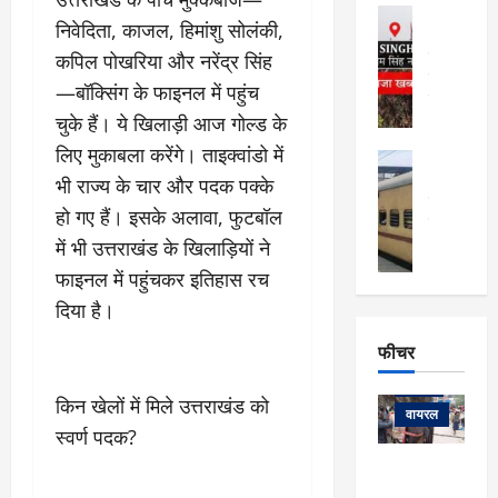
फि
मा
अल्मोड़ा
ल्म
निवेदिता, काजल, हिमांशु सोलंकी,
र्ग
अल्मोड़ा और 
नि
खु
उत्तराखंड
द
कपिल पोखरिया और नरेंद्र सिंह
र्दे
वायरल
विव
ला
—बॉक्सिंग के फाइनल में पहुंच
श
वेब स्टोरीज
,
क
चुके हैं। ये खिलाड़ी आज गोल्ड के
यु
हि
स
व
लिए मुकाबला करेंगे। ताइक्वांडो में
म
अल्मोड़ा
नो
क
खं
अल्मोड़ा और 
भी राज्य के चार और पदक पक्के
ज
की
ड
उत्तराखंड
द
हो गए हैं। इसके अलावा, फुटबॉल
मि
इ
वायरल
वेब 
आ
श्रा
ला
उ
में भी उत्तराखंड के खिलाड़ियों ने
ने
गि
ज
त्त
से
फाइनल में पहुंचकर इतिहास रच
र
के
रा
था
दिया है।
फ्ता
दौ
खं
बं
र
रा
ड
फीचर
द
देश
:
न
:
:
फीचर
मो
ए
रे
9
किन खेलों में मिले उत्तराखंड को
ना
म्स
ल
वायरल
कि
स्वर्ण पदक?
लि
ऋ
या
मी
सा
षि
त्रि
केदारनाथ
में
को
के
यों
यात्रा के लिए