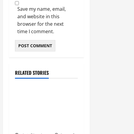
Save my name, email,
and website in this
browser for the next
time I comment.
RELATED STORIES
उत्तराखंड
‘उत्तराखंड में जमीन मिलना
नाइटमेयर बना’: देर रात
क्रिकेटर ऋषभ पंत ने CM
धामी से लगाई गुहार, मुख्यमंत्री
ने दिया यह आश्वासन