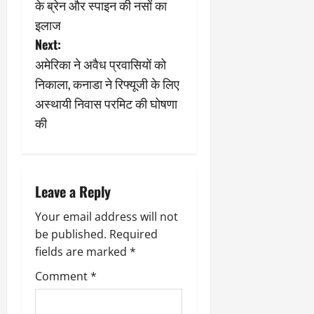
के ब्रेन और स्पाइन की नसों का
9
दि
s
इलाज
मा
खा
र्च
या
Next:
t
को
आ
अमेरिका ने अवैध प्रवासियों को
हो
ई
n
निकाला, कनाडा ने रिफ्यूजी के लिए
गी
ना
अस्थायी निवास परमिट की घोषणा
सी
,
a
धी
ब
की
ट
ता
v
क्क
या
र
इ
i
से
Leave a Reply
क
g
February
ला
21,
Your email address will not
2026
a
का
be published.
Required
अ
0
fields are marked
*
t
प
मा
Comment
*
i
न