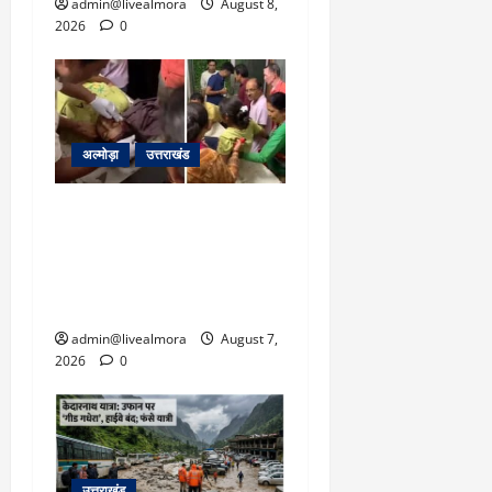
admin@livealmora
August 8,
2026
0
अल्मोड़ा
उत्तराखंड
अल्मोड़ा: दराती के दम पर
गुलदार से भिड़ी 22 वर्षीय
बहादुर बेटी, हमला नाकाम कर
बचाई जान; अस्पताल में भर्ती
admin@livealmora
August 7,
2026
0
उत्तराखंड