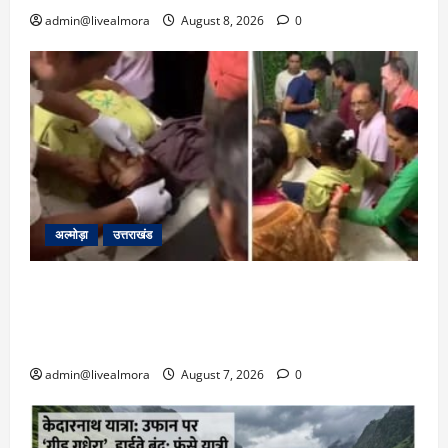
admin@livealmora
August 8, 2026
0
अल्मोड़ा
उत्तराखंड
अल्मोड़ा: दराती के दम पर गुलदार से भिड़ी 22 वर्षीय
बहादुर बेटी, हमला नाकाम कर बचाई जान; अस्पताल में
भर्ती
admin@livealmora
August 7, 2026
0