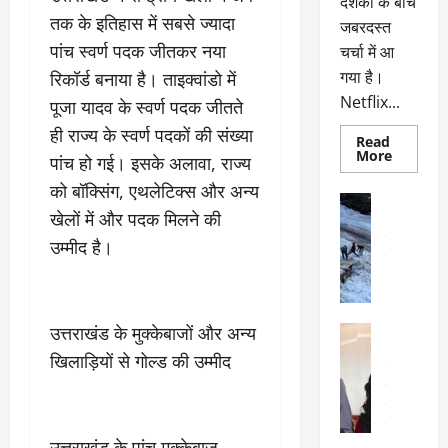
दर्शकों के बीच
तक के इतिहास में सबसे ज्यादा
जबरदस्त
पांच स्वर्ण पदक जीतकर नया
चर्चा में आ
गया है।
रिकॉर्ड बनाया है। ताइक्वांडो में
Netflix...
पूजा यादव के स्वर्ण पदक जीतते
ही राज्य के स्वर्ण पदकों की संख्या
Read
Read
More
पांच हो गई। इसके अलावा, राज्य
more
about
को बॉक्सिंग, एथलेटिक्स और अन्य
ग्लोबल
अल्मोड़ा
चार्ट
खेलों में और पदक मिलने की
अल्मोड़ा और 
में
छाई
उत्तराखंड
द
उम्मीद है।
नेटफ्लिक्स
वायरल
वेब 
की
के
‘कोहरा
2’,
दा
कहानी
र
और
उत्तराखंड के मुक्केबाजों और अन्य
अल्मोड़ा
किरदारों
ना
अल्मोड़ा और 
ने
खिलाड़ियों से गोल्ड की उम्मीद
फिर
थ
उत्तराखंड
द
मचाया
पै
वायरल
विव
तहलका
वेब स्टोरीज
द
सेलिब्रिटी
ल
उत्तराखंड के पांच मुक्केबाज—