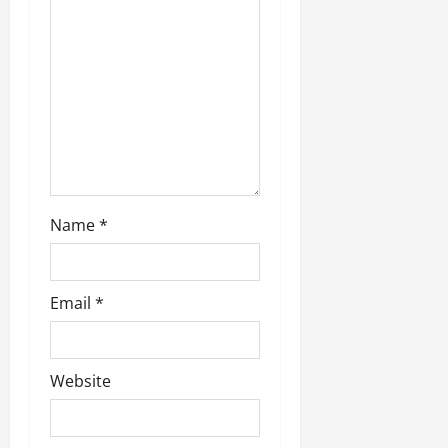
o
March
5,
n
2026
0
Name
*
Email
*
Website