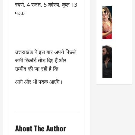
का
श
स्वर्ण, 4 रजत, 5 कांस्य, कुल 13
2025
सेलिब्रिटी
ए
में
पदक
मे
क
चौ
0
ह
पे
थे
न
प
नं
त
र
ब
न
र
र
सेलिब्रिटी
हीं
द्द
प
उत्तराखंड ने इस बार अपने पिछले
र
की
कि
र
सभी रिकॉर्ड तोड़ दिए हैं और
ण
तो
या
,
उम्मीद की जा रही है कि
वी
मं
,
ज
र
च
जा
ल्द
आगे और भी पदक आएंगे।
सिं
प
नें
प
ह
र
अ
हुं
की
क्यों
ब
चे
‘
?
क
गा
धु
’
ब
ती
रं
:
हो
स
ध
श्रे
गी
रे
About The Author
र
या
प
स्था