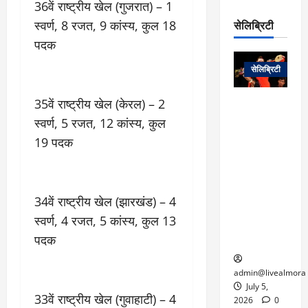
रो
प
36वें राष्ट्रीय खेल (गुजरात) – 1
चा
म
प
डे
सेलिब्रिटी
स्वर्ण, 8 रजत, 9 कांस्य, कुल 18
र
सिं
ट
:
पदक
ह
जा
March
लो
न
नें
31,
सेलिब्रिटी
क
ग
2025
–
से
र
ती
35वें राष्ट्रीय खेल (केरल) – 2
वा
0
म
लोक कला के
न
आ
न
एक युग का
स्वर्ण, 5 रजत, 12 कांस्य, कुल
म
यो
रे
अंत: पद्म
ई
19 पदक
ग
गा
विभूषण से
त
ने
में
सम्मानित
क
पी
रो
मशहूर
2
सी
ज
पंडवानी
34वें राष्ट्रीय खेल (झारखंड) – 4
9
ए
गा
गायिका डॉ.
ट्रे
स्वर्ण, 4 रजत, 5 कांस्य, कुल 13
स
र
तीजन बाई का
नें
पदक
मु
दे
निधन
र
ख्य
ने
द्द
प
में
admin@livealmora
री
प्र
July 5,
March
33वें राष्ट्रीय खेल (गुवाहाटी) – 4
क्षा
दे
2026
0
27,