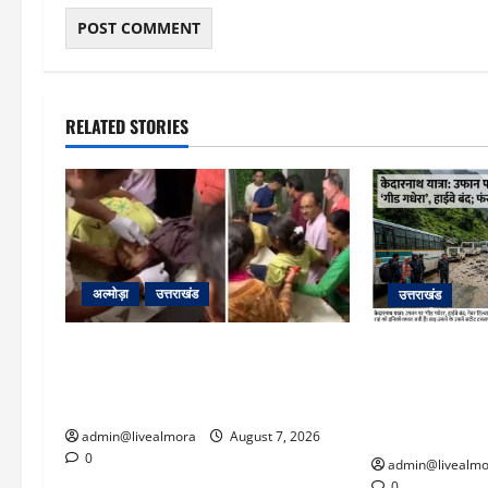
RELATED STORIES
अल्मोड़ा
उत्तराखंड
उत्तराखंड
अल्मोड़ा: दराती के दम पर गुलदार से भिड़ी
​चारधाम यात्रा 
22 वर्षीय बहादुर बेटी, हमला नाकाम कर
पर गीड गधेरा उ
बचाई जान; अस्पताल में भर्ती
यातायात ठप; सोनप
‘तालाब’
admin@livealmora
August 7, 2026
0
admin@livealmo
0