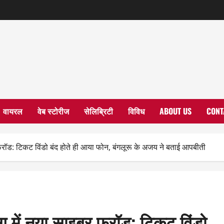
वायरल
वेब स्टोरीज
सेलिब्रिटी
विविध
ABOUT US
CONT
फ्रॉड: टिकट विंडो बंद होते ही आया फोन, बंगलूरू के अजय ने बताई आपबीती
ग में नया साइबर फ्रॉड: टिकट विंडो