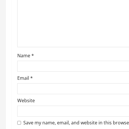
a
t
i
o
n
Name
*
Email
*
Website
Save my name, email, and website in this browse