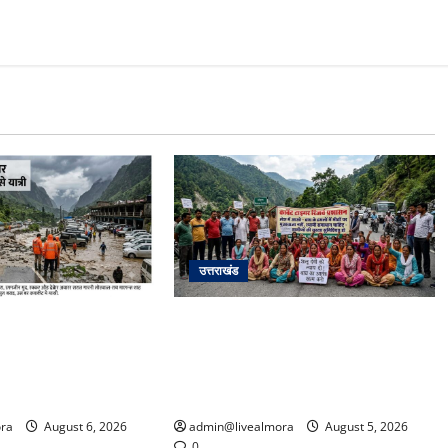
उत्तराखंड
अपडेट: केदारनाथ हाईवे
अल्मोड़ा में बाघ के हमले में नवविवाहिता की
फान पर, मलबा आने से
मौत से भड़का जनाक्रोश, मोहान तिराहा
्रयाग पार्किंग बनी
पर सांकेतिक जाम लगाकर सरकार को दी
चेतावनी
ra
August 6, 2026
admin@livealmora
August 5, 2026
0