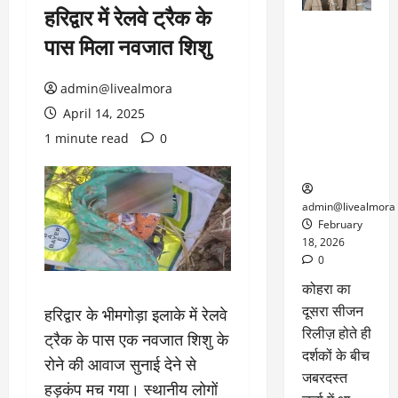
हरिद्वार में रेलवे ट्रैक के
ग्लोबल चार्ट में
पास मिला नवजात शिशु
छाई
नेटफ्लिक्स
की ‘कोहरा 2’,
admin@livealmora
कहानी और
April 14, 2025
किरदारों ने
1 minute read
0
फिर मचाया
तहलका
admin@livealmora
February
18, 2026
0
कोहरा का
दूसरा सीजन
हरिद्वार के भीमगोड़ा इलाके में रेलवे
रिलीज़ होते ही
ट्रैक के पास एक नवजात शिशु के
दर्शकों के बीच
रोने की आवाज सुनाई देने से
जबरदस्त
हड़कंप मच गया। स्थानीय लोगों