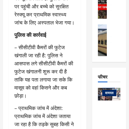
खु
उत्तराखंड
द
र्दे
पर पहुंची और बच्चे को सुरक्षित
वायरल
विव
ला
श
वेब स्टोरीज
,
रेस्क्यू कर प्राथमिक स्वास्थ्य
क
यु
हि
जांच के लिए अस्पताल भेजा गया।
स
व
म
अल्मोड़ा
नो
क
खं
अल्मोड़ा और 
पुलिस की कार्रवाई
ज
की
ड
उत्तराखंड
द
मि
इ
वायरल
वेब 
आ
– सीसीटीवी कैमरों की फुटेज
श्रा
ला
उ
ने
खंगाली जा रही है: पुलिस ने
गि
ज
त्त
से
र
के
रा
आसपास लगे सीसीटीवी कैमरों की
था
फ्ता
दौ
खं
बं
फुटेज खंगालनी शुरू कर दी है
र
रा
ड
फीचर
द
देश
ताकि यह पता लगाया जा सके कि
:
न
:
:
फीचर
मो
ए
मासूम को वहां किसने और कब
रे
9
ना
म्स
ल
वायरल
छोड़ा।
कि
लि
ऋ
या
मी
सा
षि
त्रि
– प्राथमिक जांच में अंदेशा:
केदारनाथ
में
को
के
यों
यात्रा के लिए
6
प्राथमिक जांच में अंदेशा जताया
फि
श
के
घोड़ा-खच्चरों
से
जा रहा है कि तड़के सुबह किसी ने
ल्म
में
लि
के लिए
1