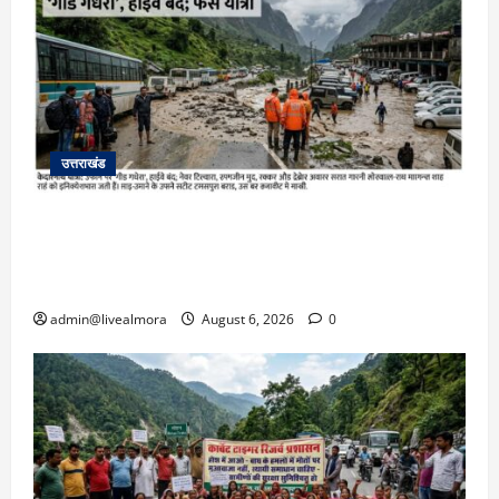
उत्तराखंड
​चारधाम यात्रा अपडेट: केदारनाथ हाईवे पर गीड गधेरा
उफान पर, मलबा आने से यातायात ठप; सोनप्रयाग
पार्किंग बनी ‘तालाब’
admin@livealmora
August 6, 2026
0