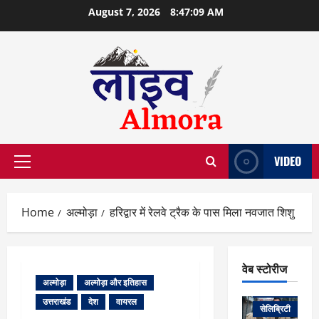
Skip
August 7, 2026
8:47:10 AM
to
content
VIDEO
Primary
Menu
Home
अल्मोड़ा
हरिद्वार में रेलवे ट्रैक के पास मिला नवजात शिशु
वेब स्टोरीज
अल्मोड़ा
अल्मोड़ा और इतिहास
वेब स्टोरीज
उत्तराखंड
देश
वायरल
सेलिब्रिटी