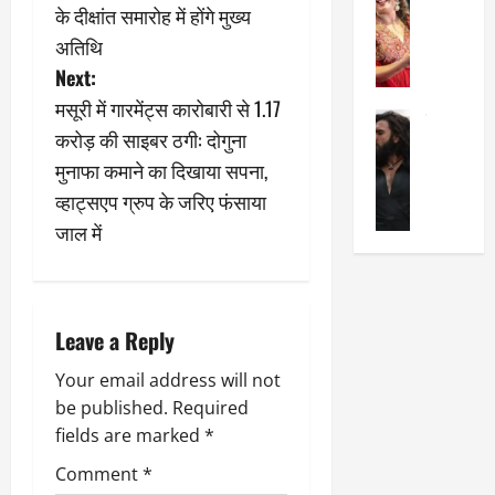
मे
क
चौ
s
0
के दीक्षांत समारोह में होंगे मुख्य
ह
पे
थे
अतिथि
न
प
t
नं
Next:
त
र
ब
न
n
र
र
मसूरी में गारमेंट्स कारोबारी से 1.17
सेलिब्रिटी
हीं
द्द
प
करोड़ की साइबर ठगी: दोगुना
र
a
की
कि
र
मुनाफा कमाने का दिखाया सपना,
ण
तो
या
,
v
वी
मं
व्हाट्सएप ग्रुप के जरिए फंसाया
,
ज
र
च
जा
ल्द
जाल में
i
सिं
प
नें
प
ह
र
अ
हुं
g
की
क्यों
ब
चे
‘
?
क
गा
a
Leave a Reply
धु
’
ब
ती
रं
:
हो
स
t
Your email address will not
ध
श्रे
गी
रे
be published.
Required
र
या
प
स्था
i
fields are marked
*
2
घो
री
न
’
षा
क्षा
प
o
Comment
*
का
ल
र