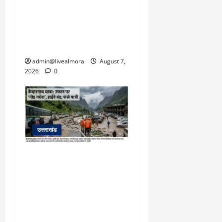
अल्मोड़ा: दराती के दम पर
गुलदार से भिड़ी 22 वर्षीय
0
बहादुर बेटी, हमला नाकाम कर
बचाई जान; अस्पताल में भर्ती
admin@livealmora
August 7,
2026
0
उत्तराखंड
​चारधाम यात्रा अपडेट:
केदारनाथ हाईवे पर गीड गधेरा
उफान पर, मलबा आने से
यातायात ठप; सोनप्रयाग
पार्किंग बनी ‘तालाब’