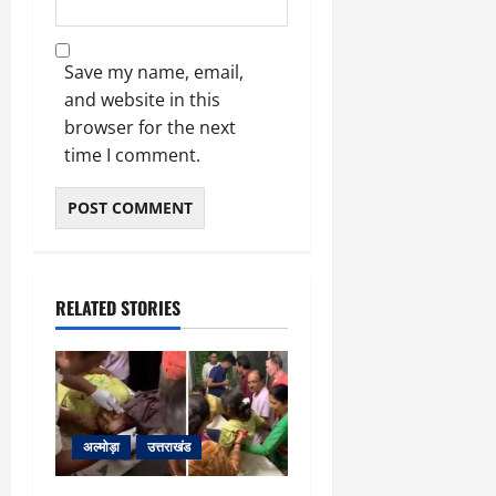
र्च
या
को
आ
हो
ई
Save my name, email,
गी
ना
and website in this
सी
,
browser for the next
धी
ब
ट
time I comment.
ता
क्क
या
र
इ
से
क
February
ला
21,
2026
का
RELATED STORIES
अ
0
प
मा
न
अल्मोड़ा
उत्तराखंड
March
5,
2026