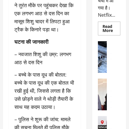
चर्चा में आ
ने तुरंत मौके पर पहुंचकर देखा कि
गया है।
एक लगभग आठ से दस दिन का
Netflix...
मासूम शिशु चादर में लिपटा हुआ
Read
ट्रैक के किनारे पड़ा था।
Read
More
more
about
घटना की जानकारी
ग्लोबल
अल्मोड़ा
चार्ट
अल्मोड़ा और 
में
– नवजात शिशु की उम्र: लगभग
छाई
उत्तराखंड
द
नेटफ्लिक्स
वायरल
वेब 
आठ से दस दिन
की
के
‘कोहरा
2’,
दा
– बच्चे के पास दूध की बोतल:
कहानी
र
और
अल्मोड़ा
बच्चे के पास दूध की एक बोतल भी
किरदारों
ना
अल्मोड़ा और 
ने
रखी हुई थी, जिससे लगता है कि
फिर
थ
उत्तराखंड
द
मचाया
पै
वायरल
विव
उसे छोड़ने वाले ने थोड़ी तैयारी के
तहलका
वेब स्टोरीज
द
साथ यह कदम उठाया।
सेलिब्रिटी
ल
फि
मा
– पुलिस ने शुरू की जांच: मामले
अल्मोड़ा
ल्म
र्ग
अल्मोड़ा और 
की सूचना मिलते ही पुलिस मौके
नि