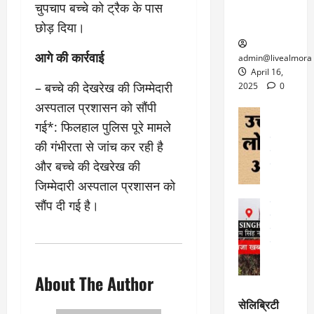
ऑ
मौ
ए
चुपचाप बच्चे को ट्रैक के पास
क्वारंटीन
0
फ
त
अ
सेंटर स्थापित
फी
छोड़ दिया।
र
ह
ट
क
म
March
आगे की कार्रवाई
ब
admin@livealmora
र
सू
30,
र्फ
April 16,
ने
2025
च
– बच्चे की देखरेख की जिम्मेदारी
ह
2025
0
वा
ना
टा
अस्पताल प्रशासन को सौंपी
0
ले
,
अल्मोड़ा
ई
गई*: फिलहाल पुलिस पूरे मामले
अल्मोड़ा और 
नि
या
ग
उत्तराखंड
द
र्दे
त्रा
की गंभीरता से जांच कर रही है
ई
फीचर
वाय
श
से
और बच्चे की देखरेख की
विविध
वेब स
क
प
April
उ
जिम्मेदारी अस्पताल प्रशासन को
प
ह
4,
त्त
सौंप दी गई है।
र
उत्तराखंड
ले
2025
रा
देश
गं
ज
खं
फीचर
भी
0
रू
वायरल
ड
र
री
स
ऊ
आ
अ
मा
ध
About The Author
रो
प
चा
म
प
डे
सेलिब्रिटी
र
सिं