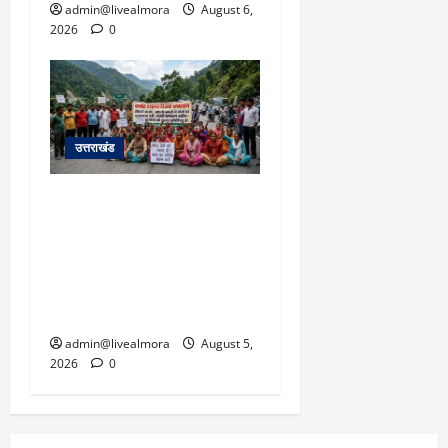
admin@livealmora
August 6,
2026
0
उत्तराखंड
अल्मोड़ा में बाघ के हमले में
नवविवाहिता की मौत से भड़का
जनाक्रोश, मोहान तिराहा पर
सांकेतिक जाम लगाकर
सरकार को दी चेतावनी
admin@livealmora
August 5,
2026
0