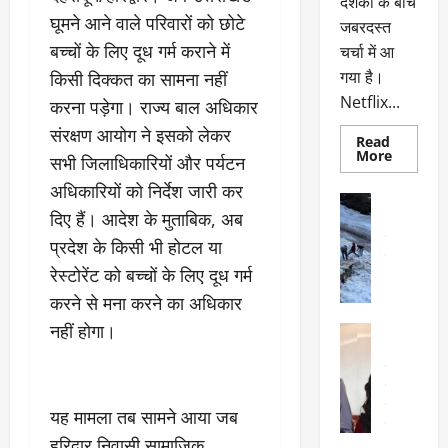
दर्शकों के बीच
घूमने आने वाले परिवारों को छोटे
जबरदस्त
बच्चों के लिए दूध गर्म कराने में
चर्चा में आ
गया है।
किसी दिक्कत का सामना नहीं
Netflix...
करना पड़ेगा। राज्य बाल अधिकार
संरक्षण आयोग ने इसको लेकर
Read
Read
More
सभी जिलाधिकारियों और पर्यटन
more
about
अधिकारियों को निर्देश जारी कर
ग्लोबल
अल्मोड़ा
चार्ट
दिए हैं। आदेश के मुताबिक, अब
अल्मोड़ा और 
में
छाई
उत्तराखंड
द
प्रदेश के किसी भी होटल या
नेटफ्लिक्स
वायरल
वेब 
की
रेस्टोरेंट को बच्चों के लिए दूध गर्म
के
‘कोहरा
2’,
दा
करने से मना करने का अधिकार
कहानी
र
और
नहीं होगा।
अल्मोड़ा
किरदारों
ना
अल्मोड़ा और 
ने
फिर
थ
उत्तराखंड
द
मचाया
पै
वायरल
विव
तहलका
वेब स्टोरीज
द
यह मामला तब सामने आया जब
सेलिब्रिटी
ल
हरिद्वार निवासी सामाजिक