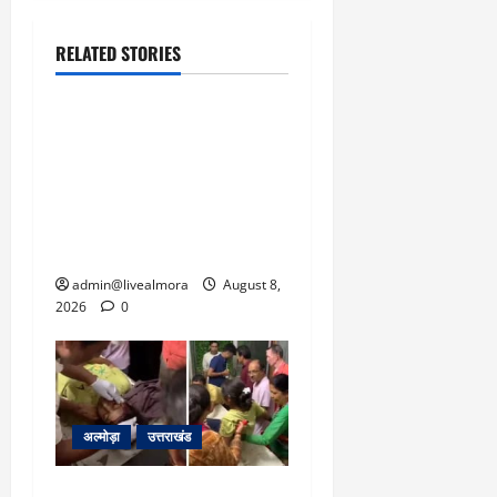
RELATED STORIES
उत्तराखंड
‘उत्तराखंड में जमीन मिलना
नाइटमेयर बना’: देर रात
क्रिकेटर ऋषभ पंत ने CM
धामी से लगाई गुहार, मुख्यमंत्री
ने दिया यह आश्वासन
admin@livealmora
August 8,
2026
0
अल्मोड़ा
उत्तराखंड