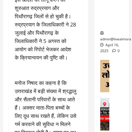
6
फि
श
के
घोड़ा-खच्चरों
से
शुरुआत रुद्रप्रयाग और
ल्म
में
लि
के लिए
1
पिथौरागढ़ जिलों से हो चुकी है।
ऑ
मौ
ए
क्वारंटीन
0
फ
त
अ
रुद्रप्रयाग के जिलाधिकारी ने 28
सेंटर स्थापित
फी
र
ह
ट
जुलाई और पिथौरागढ़ के
क
म
March
ब
admin@livealmora
जिलाधिकारी ने 5 अगस्त को
र
सू
30,
र्फ
April 16,
आयोग को रिपोर्ट भेजकर आदेश
ने
2025
च
ह
2025
0
वा
ना
के क्रियान्वयन की पुष्टि की।
टा
0
ले
,
अल्मोड़ा
ई
अल्मोड़ा और 
नि
या
ग
उत्तराखंड
द
र्दे
त्रा
ई
फीचर
वाय
श
से
मनोज निषाद का कहना है कि
विविध
वेब स
क
प
उत्तराखंड में बड़ी संख्या में श्रद्धालु
April
उ
प
ह
4,
त्त
और सैलानी परिवारों के साथ आते
र
उत्तराखंड
ले
2025
रा
देश
हैं। अक्सर माता-पिता बच्चों के
गं
ज
खं
फीचर
भी
0
रू
लिए दूध साथ रखते हैं, लेकिन उसे
वायरल
ड
र
री
गर्म करवाने की सुविधा न मिलने
स
ऊ
आ
अ
मा
ध