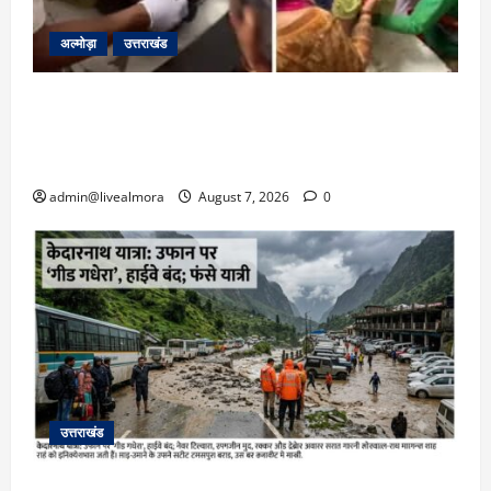
अल्मोड़ा
उत्तराखंड
अल्मोड़ा: दराती के दम पर गुलदार से भिड़ी 22 वर्षीय
बहादुर बेटी, हमला नाकाम कर बचाई जान; अस्पताल में
भर्ती
admin@livealmora
August 7, 2026
0
उत्तराखंड