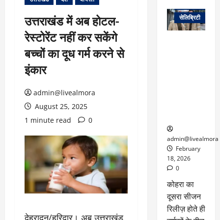
वेब स्टोरीज
उत्तराखंड में अब होटल-
सेलिब्रिटी
रेस्टोरेंट नहीं कर सकेंगे
ग्लोबल चार्ट में
बच्चों का दूध गर्म करने से
छाई
नेटफ्लिक्स
इंकार
की ‘कोहरा 2’,
कहानी और
admin@livealmora
किरदारों ने
फिर मचाया
August 25, 2025
तहलका
1 minute read
0
admin@livealmora
February
18, 2026
0
कोहरा का
दूसरा सीजन
रिलीज़ होते ही
देहरादून/हरिद्वार। अब उत्तराखंड