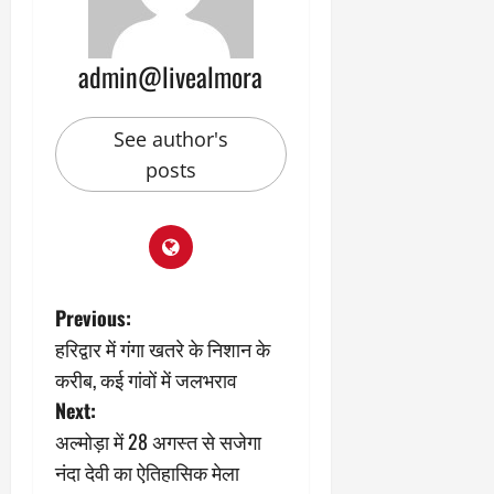
2
घो
री
न
’
षा
क्षा
प
का
ल
र
admin@livealmora
ट्रे
ने
March
ल
‘
12,
March
र
लि
2025
11,
See author's
5
प
2025
0
posts
मा
-
0
र्च
सिं
को
किं
?
ग
य
’
श
क
P
की
Previous:
र
‘
ने
हरिद्वार में गंगा खतरे के निशान के
o
टॉ
वा
करीब, कई गांवों में जलभराव
क्सि
ले
s
Next:
क
गा
’
य
अल्मोड़ा में 28 अगस्त से सजेगा
t
से
कों
नंदा देवी का ऐतिहासिक मेला
1
को