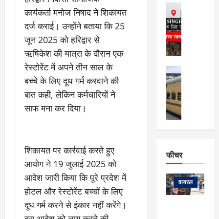
फि
मा
अल्मोड़ा
ल्म
कार्यकर्ता मनोज निषाद ने शिकायत
र्ग
अल्मोड़ा और 
नि
खु
दर्ज कराई। उन्होंने बताया कि 25
उत्तराखंड
द
र्दे
वायरल
विव
ला
जून 2025 को हरिद्वार से
श
वेब स्टोरीज
,
ऋषिकेश की यात्रा के दौरान एक
क
यु
हि
स
व
रेस्टोरेंट में अपने तीन साल के
म
अल्मोड़ा
नो
क
खं
बच्चे के लिए दूध गर्म करवाने की
अल्मोड़ा और 
ज
की
ड
उत्तराखंड
द
बात कही, लेकिन कर्मचारियों ने
मि
इ
वायरल
वेब 
आ
श्रा
साफ मना कर दिया।
ला
उ
ने
गि
ज
त्त
से
र
के
रा
था
फ्ता
दौ
खं
बं
शिकायत पर कार्रवाई करते हुए
र
रा
ड
फीचर
द
देश
:
न
:
आयोग ने 19 जुलाई 2025 को
:
फीचर
मो
ए
रे
9
आदेश जारी किया कि पूरे प्रदेश में
ना
म्स
ल
वायरल
कि
होटल और रेस्टोरेंट बच्चों के लिए
लि
ऋ
या
मी
सा
दूध गर्म करने से इंकार नहीं करेंगे।
षि
त्रि
केदारनाथ
में
को
के
यों
इस आदेश को लागू करने की
यात्रा के लिए