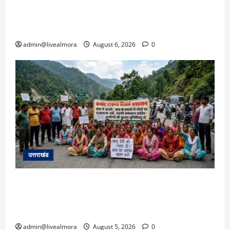
​चारधाम यात्रा अपडेट: केदारनाथ हाईवे पर गीड गधेरा
उफान पर, मलबा आने से यातायात ठप; सोनप्रयाग
पार्किंग बनी ‘तालाब’
admin@livealmora
August 6, 2026
0
उत्तराखंड
अल्मोड़ा में बाघ के हमले में नवविवाहिता की मौत से भड़का
जनाक्रोश, मोहान तिराहा पर सांकेतिक जाम लगाकर
सरकार को दी चेतावनी
admin@livealmora
August 5, 2026
0