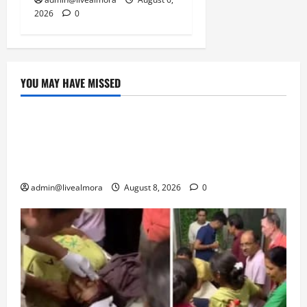
2026
0
YOU MAY HAVE MISSED
उत्तराखंड
‘उत्तराखंड में जमीन मिलना नाइटमेयर बना’: देर रात
क्रिकेटर ऋषभ पंत ने CM धामी से लगाई गुहार,
मुख्यमंत्री ने दिया यह आश्वासन
admin@livealmora
August 8, 2026
0