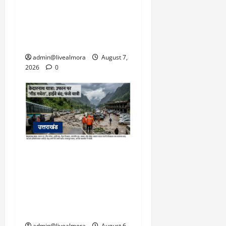
अल्मोड़ा: दराती के दम पर
गुलदार से भिड़ी 22 वर्षीय
बहादुर बेटी, हमला नाकाम कर
बचाई जान; अस्पताल में भर्ती
admin@livealmora
August 7,
2026
0
उत्तराखंड
​चारधाम यात्रा अपडेट:
केदारनाथ हाईवे पर गीड गधेरा
उफान पर, मलबा आने से
यातायात ठप; सोनप्रयाग
पार्किंग बनी ‘तालाब’
admin@livealmora
August 6,