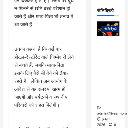
पर दिक्कत होती है। समय पर दूध
रो
प
चा
म
प
न मिलने से छोटे बच्चे परेशान हो
डे
सेलिब्रिटी
र
सिं
ट
जाते हैं और माता-पिता भी तनाव में
:
ह
जा
March
आ जाते हैं।
लो
न
नें
31,
सेलिब्रिटी
क
ग
2025
–
से
र
ती
वा
0
म
लोक कला के
न
उनका कहना है कि कई बार
आ
न
एक युग का
म
यो
रे
अंत: पद्म
होटल-रेस्टोरेंट वाले जिम्मेदारी लेने
ई
ग
गा
विभूषण से
से बचते हैं, जबकि माता-पिता
त
ने
में
सम्मानित
क
इसके लिए पैसे भी देने को तैयार
पी
रो
मशहूर
2
रहते हैं। लेकिन अब आयोग के
सी
ज
पंडवानी
9
ए
गा
गायिका डॉ.
आदेश से यह समस्या खत्म हो
ट्रे
स
र
तीजन बाई का
नें
जाएगी और पर्यटकों व स्थानीय
मु
दे
निधन
र
परिवारों को राहत मिलेगी।
ख्य
ने
द्द
प
में
admin@livealmora
री
प्र
July 5,
March
क्षा
दे
2026
0
27,