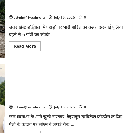
उत्तराखंड: डोईवाला में पहाड़ों पर भारी बारिश का कहर, अस्थाई पुलिया
फरार
कहर:
बादल
बहने से 6 गांवों का संपर्क टूटा, ग्रामीणों का फूटा गुस्सा
फटने
के
admin@livealmora
July 19, 2026
0
बाद
भूस्खलन,
​उत्तराखंड: डोईवाला में पहाड़ों पर भारी बारिश का कहर, अस्थाई पुलिया
एक
ही
बहने से 6 गांवों का संपर्क...
परिवार
के
7
Read
Read More
लोगों
more
की
about
मौत,
उत्तराखंड:
मकान
डोईवाला
जमींदोज
में
पहाड़ों
पर
भारी
बारिश
जनभावनाओं के आगे झुकी सरकार: देहरादून-ऋषिकेश फोरलेन के लिए
का
कहर,
पेड़ों के कटान पर सीएम ने लगाई रोक, बोले– ‘सहमति के बिना नहीं बढ़ेगा
अस्थाई
काम’
पुलिया
बहने
admin@livealmora
July 18, 2026
0
से
6
जनभावनाओं के आगे झुकी सरकार: देहरादून-ऋषिकेश फोरलेन के लिए
गांवों
का
पेड़ों के कटान पर सीएम ने लगाई रोक,...
संपर्क
टूटा,