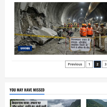
उत्तराखंड
Posts
Previous
1
2
3
pagination
YOU MAY HAVE MISSED