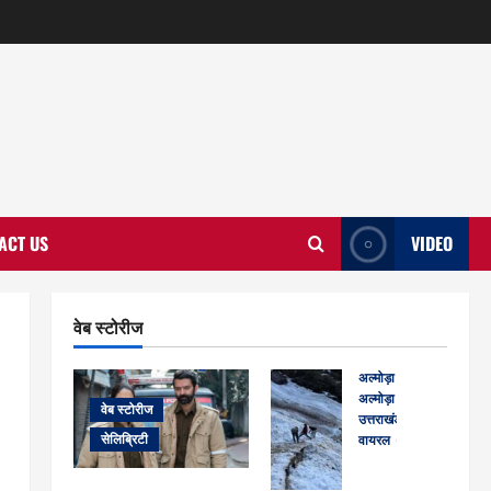
ACT US
VIDEO
वेब स्टोरीज
अल्मोड़ा
अल्मोड़ा और इतिहास
वेब स्टोरीज
उत्तराखंड
देश
सेलिब्रिटी
वायरल
वेब स्टोरीज
केदार
नाथ