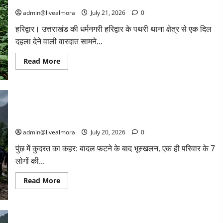
जंगल में गड्ढा खोदकर दफनाए शव; तीन संन्यासी संदिग्ध फरार
चली
मंडी
गोली:
हाउस
admin@livealmora
July 21, 2026
0
पुरुष
पर
की
सिर्फ
​हरिद्वार। उत्तराखंड की धर्मनगरी हरिद्वार के पथरी थाना क्षेत्र से एक दिल
दर्दनाक
इंटरचेंज
मौत,
की
दहला देने वाली वारदात सामने...
महिला
इजाजत
की
हालत
Read
Read More
नाजुक;
more
कल्याणपुर
about
में
हरिद्वार
मचा
में
हड़कंप
सनसनी:
पथरेश्वर
पुंछ में कुदरत का कहर: बादल फटने के बाद भूस्खलन, एक ही परिवार के 7
महादेव
मंदिर
लोगों की मौत, मकान जमींदोज
के
दो
admin@livealmora
July 20, 2026
0
साधुओं
की
​पुंछ में कुदरत का कहर: बादल फटने के बाद भूस्खलन, एक ही परिवार के 7
नृशंस
हत्या,
लोगों की...
जंगल
में
गड्ढा
Read
Read More
खोदकर
more
दफनाए
about
शव;
पुंछ
तीन
में
संन्यासी
कुदरत
संदिग्ध
का