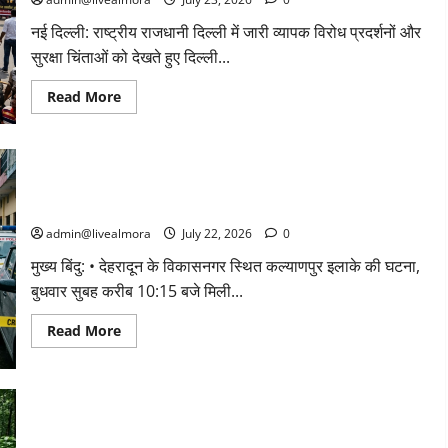
गाड़ी
पर
​नई दिल्ली: राष्ट्रीय राजधानी दिल्ली में जारी व्यापक विरोध प्रदर्शनों और
गिरीं
चट्टानें,
सुरक्षा चिंताओं को देखते हुए दिल्ली...
13
यात्रियों
की
Read
Read More
दर्दनाक
more
मौत
about
जंतर-
मंतर
पर
CJP
विकासनगर में बंद कमरे के भीतर चली गोली: पुरुष की दर्दनाक मौत, महिला
का
की हालत नाजुक; कल्याणपुर में मचा हड़कंप
‘चलो
संसद’
admin@livealmora
July 22, 2026
0
मार्च:
दिल्ली
मेट्रो
​मुख्य बिंदु: • ​देहरादून के विकासनगर स्थित कल्याणपुर इलाके की घटना,
के
बुधवार सुबह करीब 10:15 बजे मिली...
16
स्टेशन
आज
Read
Read More
भी
more
बंद,
about
सुरक्षा
विकासनगर
के
में
कड़े
बंद
इंतजाम;
कमरे
राजीव
हरिद्वार में सनसनी: पथरेश्वर महादेव मंदिर के दो साधुओं की नृशंस हत्या,
के
चौक
भीतर
और