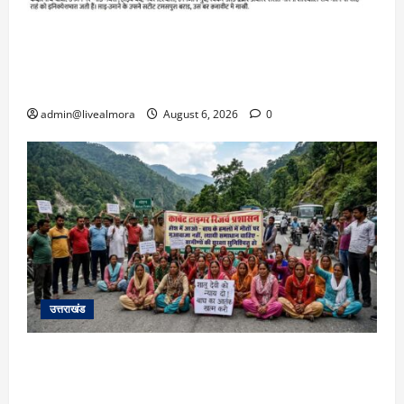
​चारधाम यात्रा अपडेट: केदारनाथ हाईवे पर गीड गधेरा
उफान पर, मलबा आने से यातायात ठप; सोनप्रयाग
पार्किंग बनी ‘तालाब’
admin@livealmora
August 6, 2026
0
उत्तराखंड
अल्मोड़ा में बाघ के हमले में नवविवाहिता की मौत से भड़का
जनाक्रोश, मोहान तिराहा पर सांकेतिक जाम लगाकर