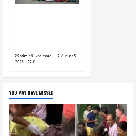
अल्मोड़ा में बाघ के हमले में
नवविवाहिता की मौत से भड़का
जनाक्रोश, मोहान तिराहा पर
सांकेतिक जाम लगाकर
सरकार को दी चेतावनी
admin@livealmora
August 5,
2026
0
YOU MAY HAVE MISSED