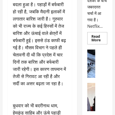
दर्शकों के बीच
बदला हुआ है। पहाड़ों में बर्फबारी
जबरदस्त
हो रही है, जबकि मैदानी इलाकों में
चर्चा में आ
लगातार बारिश जारी है। गुरुवार
गया है।
को भी राज्य के कई हिस्सों में तेज
Netflix...
बारिश और ऊंचाई वाले क्षेत्रों में
Read
बर्फबारी हुई। इससे ठंड काफी बढ़
Read
More
more
गई है। मौसम विभाग ने पहले ही
about
ग्लोबल
अल्मोड़ा
चेतावनी दी थी कि प्रदेश में चार
चार्ट
अल्मोड़ा और 
में
दिनों तक बारिश और बर्फबारी
छाई
उत्तराखंड
द
नेटफ्लिक्स
वायरल
वेब 
जारी रहेगी। इस कारण तापमान में
की
के
‘कोहरा
तेजी से गिरावट आ रही है और
2’,
दा
कहानी
र
सर्दी का असर बढ़ता जा रहा है।
और
अल्मोड़ा
किरदारों
ना
अल्मोड़ा और 
ने
फिर
थ
उत्तराखंड
द
मचाया
पै
वायरल
विव
तहलका
वेब स्टोरीज
बुधवार को भी बदरीनाथ धाम,
द
सेलिब्रिटी
ल
हेमकुंड साहिब और ऊंचे पहाड़ी