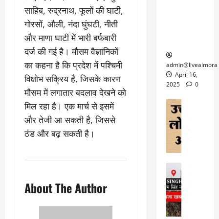
6
फि
श
के
साहिब, रुद्रनाथ, फूलों की घाटी,
घोड़ा-खच्चरों
से
ल्म
में
लि
के लिए
1
गोरसों, औली, नंदा घुंघटी, नीती
ऑ
मौ
ए
क्वारंटीन
0
और माणा घाटी में भारी बर्फबारी
फ
त
अ
सेंटर स्थापित
फी
र
ह
दर्ज की गई है। मौसम वैज्ञानिकों
ट
क
म
March
ब
का कहना है कि प्रदेश में पश्चिमी
admin@livealmora
र
सू
30,
र्फ
April 16,
विक्षोभ सक्रिय है, जिसके कारण
ने
2025
च
ह
2025
0
मौसम में लगातार बदलाव देखने को
वा
ना
टा
0
ले
,
अल्मोड़ा
मिल रहा है। एक मार्च से इसमें
ई
अल्मोड़ा और 
नि
या
ग
और तेजी आ सकती है, जिससे
उत्तराखंड
द
र्दे
त्रा
ई
फीचर
वाय
ठंड और बढ़ सकती है।
श
से
विविध
वेब स
क
प
April
उ
प
ह
4,
त्त
र
उत्तराखंड
ले
2025
रा
देश
गं
ज
About The Author
खं
फीचर
भी
0
रू
वायरल
ड
र
री
स
ऊ
आ
अ
मा
ध