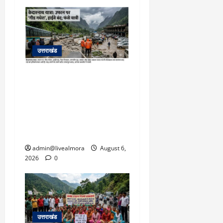
March
5,
2026
0
उत्तराखंड
​चारधाम यात्रा अपडेट:
केदारनाथ हाईवे पर गीड गधेरा
उफान पर, मलबा आने से
यातायात ठप; सोनप्रयाग
पार्किंग बनी ‘तालाब’
admin@livealmora
August 6,
2026
0
उत्तराखंड