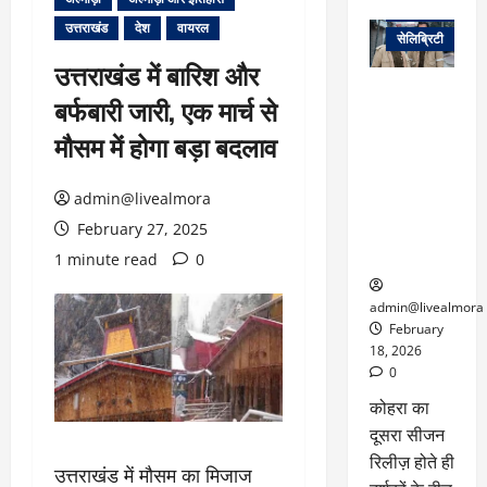
वेब स्टोरीज
उत्तराखंड
देश
वायरल
सेलिब्रिटी
उत्तराखंड में बारिश और
ग्लोबल चार्ट में
बर्फबारी जारी, एक मार्च से
छाई
नेटफ्लिक्स
मौसम में होगा बड़ा बदलाव
की ‘कोहरा 2’,
कहानी और
admin@livealmora
किरदारों ने
February 27, 2025
फिर मचाया
तहलका
1 minute read
0
admin@livealmora
February
18, 2026
0
कोहरा का
दूसरा सीजन
रिलीज़ होते ही
उत्तराखंड में मौसम का मिजाज