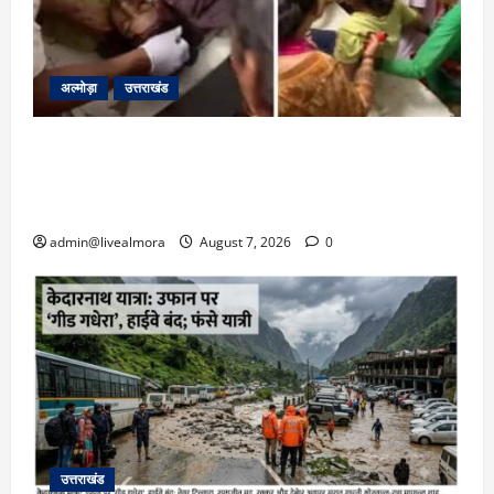
अल्मोड़ा
उत्तराखंड
अल्मोड़ा: दराती के दम पर गुलदार से भिड़ी 22 वर्षीय
बहादुर बेटी, हमला नाकाम कर बचाई जान; अस्पताल में
भर्ती
admin@livealmora
August 7, 2026
0
उत्तराखंड