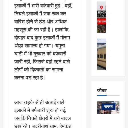
फि
मा
अल्मोड़ा
इलाकों में भारी बर्फबारी हुई। वहीं,
ल्म
र्ग
अल्मोड़ा और 
नि
निचले इलाकों में रुक-रुक कर
खु
उत्तराखंड
द
र्दे
वायरल
विव
ला
बारिश होने से ठंड और अधिक
श
वेब स्टोरीज
,
महसूस की जा रही है। हालांकि,
क
यु
हि
दोपहर बाद कुछ इलाकों में मौसम
स
व
म
अल्मोड़ा
नो
क
थोड़ा सामान्य हो गया। यमुना
खं
अल्मोड़ा और 
ज
की
ड
उत्तराखंड
द
घाटी में भी गुरुवार को बर्फबारी
मि
इ
वायरल
वेब 
आ
जारी रही, जिससे वहां रहने वाले
श्रा
ला
उ
ने
गि
लोगों को दिक्कतों का सामना
ज
त्त
से
र
के
रा
करना पड़ रहा है।
था
फ्ता
दौ
खं
बं
र
रा
ड
फीचर
द
देश
:
न
:
:
फीचर
मो
ए
रे
आज तड़के से ही ऊंचाई वाले
9
ना
म्स
ल
वायरल
कि
इलाकों में बर्फबारी शुरू हो गई,
लि
ऋ
या
मी
जबकि निचले क्षेत्रों में घने बादल
सा
षि
त्रि
केदारनाथ
में
को
छाए रहे। बदरीनाथ धाम, हेमकुंड
के
यों
यात्रा के लिए