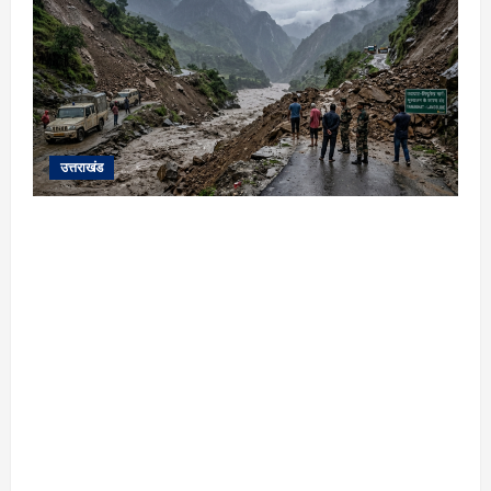
उत्तराखंड
यहाँ पिथौरागढ़ (उत्तराखंड) में हो रही भारी बारिश,
भूस्खलन और नदियों के जलस्तर बढ़ने से जुड़ी संपूर्ण
जानकारी के आधार पर तैयार की गई एक विस्तृत और
मौलिक समाचार रिपोर्ट (News Article) दी गई है: ​
उत्तराखंड: पिथौरागढ़ में कुदरत का कहर, मूसलाधार
बारिश से उफान पर काली नदी; भूस्खलन से चीन सीमा से
संपर्क टूटा ​विशेष रिपोर्ट | पिथौरागढ़ (उत्तराखंड) ​सीमांत
जनपद पिथौरागढ़ में आफत की बारिश का सिलसिला
थमने का नाम नहीं ले रहा है। लगातार हो रही मूसलाधार