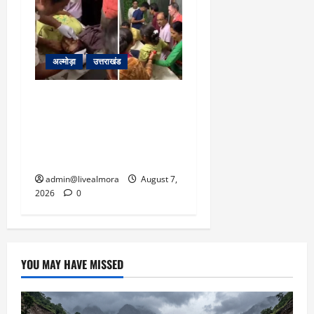
अल्मोड़ा
उत्तराखंड
अल्मोड़ा: दराती के दम पर
गुलदार से भिड़ी 22 वर्षीय
बहादुर बेटी, हमला नाकाम कर
बचाई जान; अस्पताल में भर्ती
admin@livealmora
August 7,
2026
0
YOU MAY HAVE MISSED