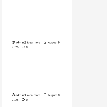
एक तरफ जनजीवन को पटरी
पर लाने की चुनौती है तो दूसरी
तरफ सामरिक दृष्टि से
महत्वपूर्ण सीमाओं की
कनेक्टिविटी को जल्द से जल्द
बहाल करने का दबाव है।
admin@livealmora
August 9,
2026
0
उत्तराखंड
‘उत्तराखंड में जमीन मिलना
नाइटमेयर बना’: देर रात
क्रिकेटर ऋषभ पंत ने CM
धामी से लगाई गुहार, मुख्यमंत्री
ने दिया यह आश्वासन
admin@livealmora
August 8,
2026
0