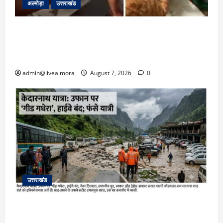
अल्मोड़ा
उत्तराखंड
अल्मोड़ा: दराती के दम पर गुलदार से भिड़ी 22 वर्षीय
बहादुर बेटी, हमला नाकाम कर बचाई जान; अस्पताल में
भर्ती
admin@livealmora
August 7, 2026
0
उत्तराखंड
​चारधाम यात्रा अपडेट: केदारनाथ हाईवे पर गीड गधेरा
उफान पर, मलबा आने से यातायात ठप; सोनप्रयाग