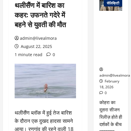
थलीसैंण में बारिश का
सेलिब्रिटी
कहर: उफनते गदेरे में
ग्लोबल चार्ट में
बहने से युवती की मौत
छाई
नेटफ्लिक्स
की ‘कोहरा 2’,
admin@livealmora
कहानी और
August 22, 2025
किरदारों ने
1 minute read
0
फिर मचाया
तहलका
admin@livealmora
February
18, 2026
0
कोहरा का
दूसरा सीजन
थलीसैंण ब्लॉक में हुई तेज बारिश
रिलीज़ होते ही
के दौरान एक दुखद हादसा सामने
दर्शकों के बीच
आया। रणगांव की रहने वाली 18