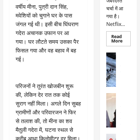
जबरदस्त
वर्षीय मीना, पुत्री दान सिंह,
चर्चा में आ
मवेशियों को चुगाने घर के पास
गया है।
जंगल गई थी। इसी बीच घिंघराण
Netflix...
गदेरा अचानक उफान पर आ
Read
Read
गया। घर लौटते समय उसका पैर
More
more
about
फिसल गया और वह बहाव में बह
ग्लोबल
अल्मोड़ा
चार्ट
गई।
अल्मोड़ा और 
में
छाई
उत्तराखंड
द
नेटफ्लिक्स
वायरल
वेब 
की
के
‘कोहरा
2’,
परिजनों ने तुरंत खोजबीन शुरू
दा
कहानी
र
और
की, लेकिन देर रात तक कोई
अल्मोड़ा
किरदारों
ना
अल्मोड़ा और 
ने
सुराग नहीं मिला। अगले दिन सुबह
फिर
थ
उत्तराखंड
द
मचाया
ग्रामीणों और परिवारजन ने फिर
पै
वायरल
विव
तहलका
वेब स्टोरीज
से तलाश की, तो मीना का शव
द
सेलिब्रिटी
ल
मैतुली गदेरा में, घटना स्थल से
फि
मा
अल्मोड़ा
करीब आधा किलोमीटर दूर मिला।
ल्म