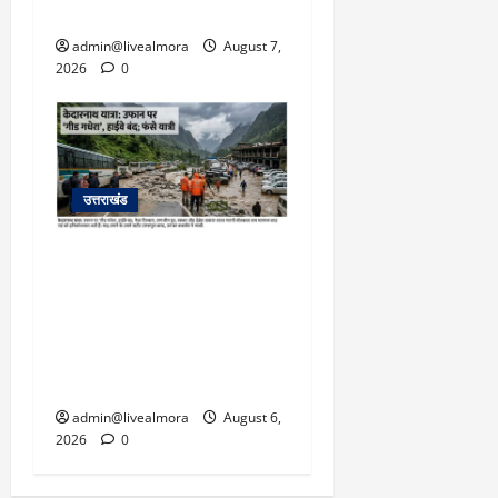
बचाई जान; अस्पताल में भर्ती
admin@livealmora
August 7,
2026
0
उत्तराखंड
​चारधाम यात्रा अपडेट:
केदारनाथ हाईवे पर गीड गधेरा
उफान पर, मलबा आने से
यातायात ठप; सोनप्रयाग
पार्किंग बनी ‘तालाब’
admin@livealmora
August 6,
2026
0