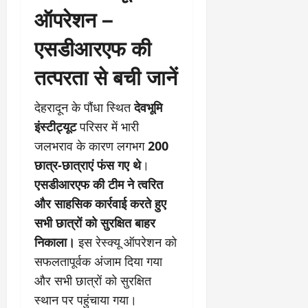
9
ऑपरेशन –
दि
मा
खा
एसडीआरएफ की
र्च
या
को
आ
तत्परता से बची जानें
हो
ई
गी
ना
सी
,
देहरादून के पौंधा स्थित
देवभूमि
धी
ब
इंस्टीट्यूट
परिसर में भारी
ट
ता
जलभराव के कारण लगभग
200
क्क
या
र
इ
छात्र-छात्राएं फंस गए थे
।
से
एसडीआरएफ की टीम ने त्वरित
क
February
और साहसिक कार्रवाई करते हुए
ला
21,
2026
सभी छात्रों को सुरक्षित बाहर
का
अ
निकाला।
इस रेस्क्यू ऑपरेशन को
0
प
सफलतापूर्वक अंजाम दिया गया
मा
और सभी छात्रों को सुरक्षित
न
स्थान पर पहुंचाया गया।