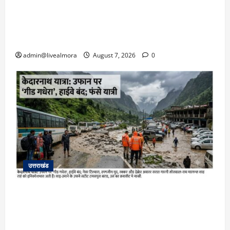
अल्मोड़ा: दराती के दम पर गुलदार से भिड़ी 22 वर्षीय
बहादुर बेटी, हमला नाकाम कर बचाई जान; अस्पताल में
भर्ती
admin@livealmora
August 7, 2026
0
उत्तराखंड
​चारधाम यात्रा अपडेट: केदारनाथ हाईवे पर गीड गधेरा
उफान पर, मलबा आने से यातायात ठप; सोनप्रयाग
पार्किंग बनी ‘तालाब’