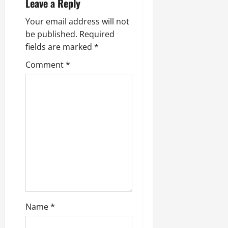
Leave a Reply
g
Your email address will not
a
be published.
Required
fields are marked
*
t
Comment
*
i
o
n
Name
*