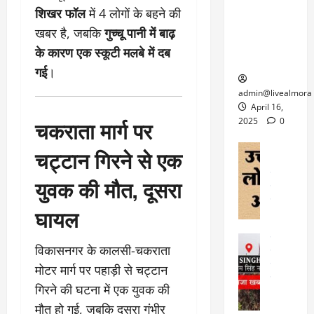
6
फि
श
के
शिखर फॉल
में 4 लोगों के बहने की
घोड़ा-खच्चरों
से
ल्म
में
लि
के लिए
1
खबर है, जबकि
गुच्चू पानी में बाढ़
ऑ
मौ
ए
क्वारंटीन
0
के कारण एक स्कूटी मलबे में दब
फ
त
अ
सेंटर स्थापित
फी
र
गई
।
ह
ट
क
म
March
ब
admin@livealmora
र
सू
30,
र्फ
April 16,
ने
2025
च
चकराता मार्ग पर
ह
2025
0
वा
ना
टा
0
ले
,
अल्मोड़ा
चट्टान गिरने से एक
ई
अल्मोड़ा और 
नि
या
ग
उत्तराखंड
द
र्दे
त्रा
युवक की मौत, दूसरा
ई
फीचर
वाय
श
से
विविध
वेब स
क
घायल
प
April
उ
प
ह
4,
त्त
र
उत्तराखंड
ले
2025
विकासनगर के कालसी-चकराता
रा
देश
गं
ज
खं
फीचर
मोटर मार्ग पर पहाड़ी से चट्टान
भी
0
रू
वायरल
ड
र
री
गिरने की घटना में एक युवक की
स
ऊ
आ
अ
मौत हो गई, जबकि दूसरा गंभीर
मा
ध