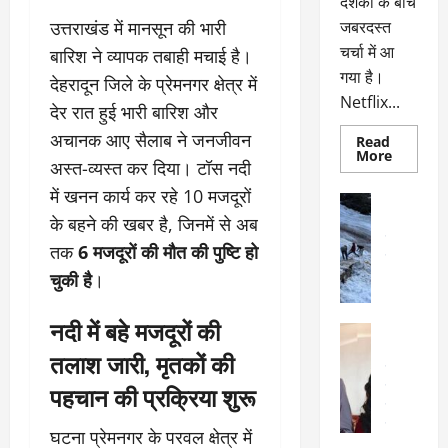
दर्शकों के बीच
उत्तराखंड में मानसून की भारी
जबरदस्त
चर्चा में आ
बारिश ने व्यापक तबाही मचाई है।
गया है।
देहरादून जिले के प्रेमनगर क्षेत्र में
Netflix...
देर रात हुई भारी बारिश और
अचानक आए सैलाब ने जनजीवन
Read
Read
More
अस्त-व्यस्त कर दिया। टॉस नदी
more
about
में खनन कार्य कर रहे 10 मजदूरों
ग्लोबल
अल्मोड़ा
चार्ट
अल्मोड़ा और 
के बहने की खबर है, जिनमें से अब
में
छाई
उत्तराखंड
द
तक
6 मजदूरों की मौत की पुष्टि हो
नेटफ्लिक्स
वायरल
वेब 
की
चुकी है
।
के
‘कोहरा
2’,
दा
कहानी
नदी में बहे मजदूरों की
र
और
अल्मोड़ा
किरदारों
ना
अल्मोड़ा और 
ने
तलाश जारी, मृतकों की
फिर
थ
उत्तराखंड
द
मचाया
पहचान की प्रक्रिया शुरू
पै
वायरल
विव
तहलका
वेब स्टोरीज
द
सेलिब्रिटी
ल
घटना प्रेमनगर के परवल क्षेत्र में