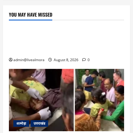
YOU MAY HAVE MISSED
उत्तराखंड
‘उत्तराखंड में जमीन मिलना नाइटमेयर बना’: देर रात
क्रिकेटर ऋषभ पंत ने CM धामी से लगाई गुहार,
मुख्यमंत्री ने दिया यह आश्वासन
admin@livealmora
August 8, 2026
0
अल्मोड़ा
उत्तराखंड