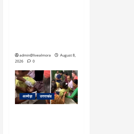
‘उत्तराखंड में जमीन मिलना
नाइटमेयर बना’: देर रात
क्रिकेटर ऋषभ पंत ने CM
धामी से लगाई गुहार, मुख्यमंत्री
ने दिया यह आश्वासन
admin@livealmora
August 8,
2026
0
अल्मोड़ा
उत्तराखंड
अल्मोड़ा: दराती के दम पर
गुलदार से भिड़ी 22 वर्षीय
बहादुर बेटी, हमला नाकाम कर