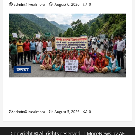
admin@livealmora
August 6, 2026
0
उत्तराखंड
अल्मोड़ा में बाघ के हमले में नवविवाहिता की मौत से भड़का
जनाक्रोश, मोहान तिराहा पर सांकेतिक जाम लगाकर
सरकार को दी चेतावनी
admin@livealmora
August 5, 2026
0
Copyright © All rights reserved.
|
MoreNews
by AF