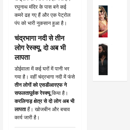
का
श
रघुनाथ मंदिर के पास बने कई
2025
सेलिब्रिटी
ए
में
कमरे ढह गए हैं और एक पेट्रोल
मे
क
चौ
0
ह
पे
पंप को भारी नुकसान हुआ है।
थे
न
प
नं
त
र
चंद्रभागा नदी से तीन
ब
न
र
र
लोग रेस्क्यू, दो अब भी
सेलिब्रिटी
हीं
द्द
प
र
की
कि
लापता
र
ण
तो
या
,
वी
मं
,
ज
डोईवाला में कई घरों में पानी भर
र
च
जा
ल्द
गया है। वहीं चंद्रभागा नदी में फंसे
सिं
प
नें
प
तीन लोगों को एसडीआरएफ ने
ह
र
अ
हुं
की
क्यों
सफलतापूर्वक रेस्क्यू
किया है।
ब
चे
‘
?
क
गा
करलिगाड़ क्षेत्र से दो लोग अब भी
धु
’
ब
ती
लापता
हैं। खोजबीन और बचाव
रं
:
हो
स
कार्य जारी है।
ध
श्रे
गी
रे
र
या
प
स्था