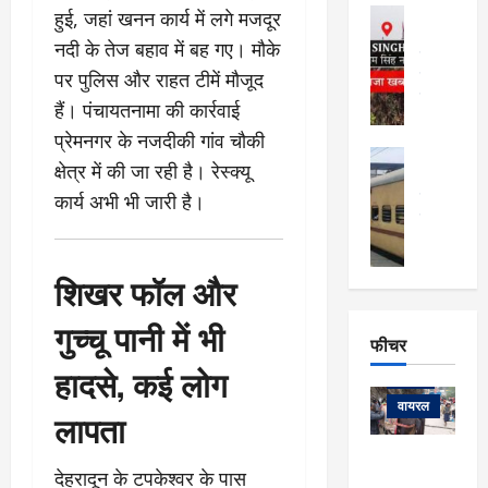
फि
मा
अल्मोड़ा
हुई, जहां खनन कार्य में लगे मजदूर
ल्म
र्ग
अल्मोड़ा और 
नि
नदी के तेज बहाव में बह गए। मौके
खु
उत्तराखंड
द
र्दे
पर पुलिस और राहत टीमें मौजूद
वायरल
विव
ला
श
वेब स्टोरीज
,
हैं। पंचायतनामा की कार्रवाई
क
यु
हि
प्रेमनगर के नजदीकी गांव चौकी
स
व
म
अल्मोड़ा
नो
क
क्षेत्र में की जा रही है। रेस्क्यू
खं
अल्मोड़ा और 
ज
की
ड
उत्तराखंड
द
कार्य अभी भी जारी है।
मि
इ
वायरल
वेब 
आ
श्रा
ला
उ
ने
गि
ज
त्त
से
शिखर फॉल और
र
के
रा
था
फ्ता
दौ
खं
बं
गुच्चू पानी में भी
र
रा
ड
फीचर
द
देश
:
न
:
:
हादसे, कई लोग
फीचर
मो
ए
रे
9
ना
म्स
ल
वायरल
कि
लापता
लि
ऋ
या
मी
सा
षि
त्रि
केदारनाथ
में
देहरादून के टपकेश्वर के पास
को
के
यों
यात्रा के लिए