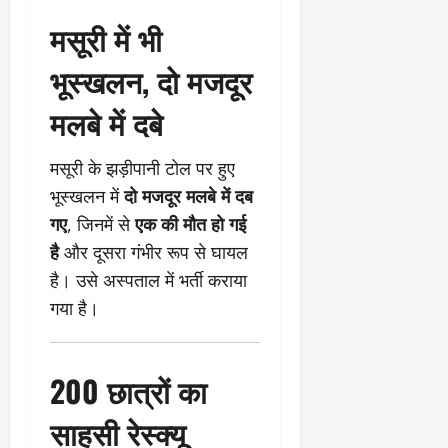
2
घो
री
न
’
षा
क्षा
प
मसूरी में भी
का
ल
र
ट्रे
ने
भूस्खलन, दो मजदूर
March
ल
‘
12,
March
र
मलबे में दबे
लि
2025
11,
5
प
2025
0
मा
-
मसूरी के झड़ीपानी टोल पर हुए
0
र्च
सिं
भूस्खलन में
दो मजदूर मलबे में दब
को
किं
?
ग
गए
, जिनमें से
एक की मौत हो गई
य
’
है
और दूसरा गंभीर रूप से घायल
श
क
है। उसे अस्पताल में भर्ती कराया
की
र
गया है।
‘
ने
टॉ
वा
क्सि
ले
क
गा
200 छात्रों का
’
य
से
कों
साहसी रेस्क्यू
1
को