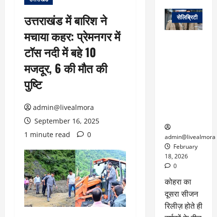
वेब स्टोरीज
उत्तराखंड में बारिश ने
सेलिब्रिटी
मचाया कहर: प्रेमनगर में
ग्लोबल चार्ट में
टॉस नदी में बहे 10
छाई
नेटफ्लिक्स
मजदूर, 6 की मौत की
की ‘कोहरा 2’,
पुष्टि
कहानी और
किरदारों ने
फिर मचाया
admin@livealmora
तहलका
September 16, 2025
1 minute read
0
admin@livealmora
February
18, 2026
0
कोहरा का
दूसरा सीजन
रिलीज़ होते ही