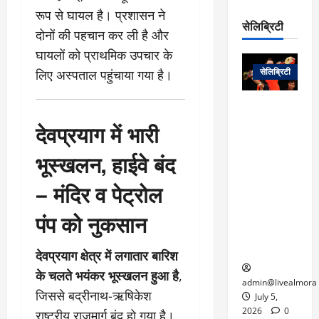
रो
प
चा
रूप से घायल है। प्रशासन ने
म
प
डे
सेलिब्रिटी
र
सिं
दोनों की पहचान कर ली है और
ट
:
ह
जा
घायलों को प्राथमिक उपचार के
March
लो
न
नें
31,
सेलिब्रिटी
लिए अस्पताल पहुंचाया गया है।
क
ग
2025
–
से
र
ती
वा
0
म
लोक कला के
न
आ
न
एक युग का
देवप्रयाग में भारी
म
यो
रे
अंत: पद्म
ई
ग
भूस्खलन, हाईवे बंद
गा
विभूषण से
त
ने
में
सम्मानित
क
– मंदिर व पेट्रोल
पी
रो
मशहूर
2
सी
ज
पंडवानी
9
पंप को नुकसान
ए
गा
गायिका डॉ.
ट्रे
स
र
तीजन बाई का
नें
मु
दे
निधन
देवप्रयाग क्षेत्र में लगातार बारिश
र
ख्य
ने
द्द
के चलते भयंकर भूस्खलन हुआ है
,
प
में
admin@livealmora
जिससे बद्रीनाथ-ऋषिकेश
री
प्र
July 5,
March
क्षा
दे
2026
0
राष्ट्रीय राजमार्ग बंद हो गया है।
27,