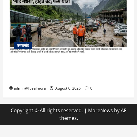
उत्तराखंड
​चारधाम यात्रा अपडेट: केदारनाथ हाईवे पर गीड गधेरा
उफान पर, मलबा आने से यातायात ठप; सोनप्रयाग
पार्किंग बनी ‘तालाब’
admin@livealmora
August 6, 2026
0
Copyright © All rights reserved.
|
MoreNews
by AF
themes.