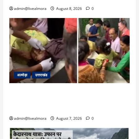
admin@livealmora
August 8, 2026
0
अल्मोड़ा
उत्तराखंड
अल्मोड़ा: दराती के दम पर गुलदार से भिड़ी 22 वर्षीय
बहादुर बेटी, हमला नाकाम कर बचाई जान; अस्पताल में
भर्ती
admin@livealmora
August 7, 2026
0