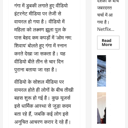
दर्शकों के बीच
गंगा में डुबकी लगाते हुए वीडियो
जबरदस्त
इंटरनेट मीडिया पर तेजी से
चर्चा में आ
वायरल हो गया है। वीडियो में
गया है।
महिला को लक्ष्मण झूला पुल के
Netflix...
पास बेहद कम कपड़ों में ‘ओम नम:
Read
Read
More
शिवाय’ बोलते हुए गंगा में स्नान
more
about
करते देखा जा सकता है। यह
ग्लोबल
अल्मोड़ा
चार्ट
वीडियो बीते तीन से चार दिन
अल्मोड़ा और 
में
छाई
उत्तराखंड
द
पुराना बताया जा रहा है।
नेटफ्लिक्स
वायरल
वेब 
की
के
‘कोहरा
वीडियो के सोशल मीडिया पर
2’,
दा
कहानी
वायरल होते ही लोगों के बीच तीखी
र
और
अल्मोड़ा
किरदारों
बहस शुरू हो गई है। कुछ यूजर्स
ना
अल्मोड़ा और 
ने
फिर
थ
इसे धार्मिक आस्था से जुड़ा कदम
उत्तराखंड
द
मचाया
पै
वायरल
विव
तहलका
बता रहे हैं, जबकि कई लोग इसे
वेब स्टोरीज
द
अनुचित आचरण करार दे रहे हैं।
सेलिब्रिटी
ल