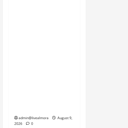
लगातार जारी बारिश के कारण
आने वाले दिनों में भूस्खलन की
घटनाओं में और बढ़ोतरी की
आशंका से इनकार नहीं किया
जा सकता। स्थानीय निवासी,
सेना के जवान और प्रशासन
इस समय प्रकृति की इस
दोहरी मार से जूझ रहे हैं, जहां
एक तरफ जनजीवन को पटरी
पर लाने की चुनौती है तो दूसरी
तरफ सामरिक दृष्टि से
महत्वपूर्ण सीमाओं की
कनेक्टिविटी को जल्द से जल्द
बहाल करने का दबाव है।
admin@livealmora
August 9,
2026
0
उत्तराखंड