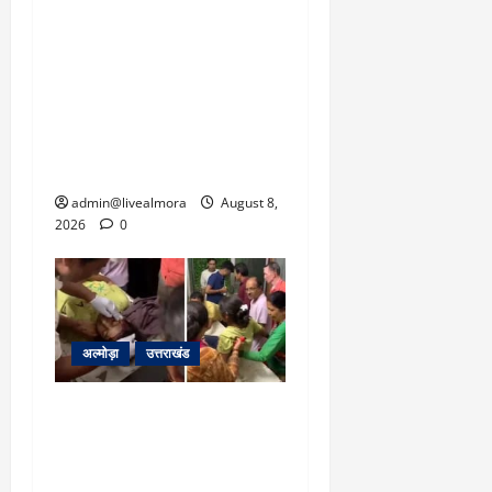
‘उत्तराखंड में जमीन मिलना
नाइटमेयर बना’: देर रात
क्रिकेटर ऋषभ पंत ने CM
धामी से लगाई गुहार, मुख्यमंत्री
ने दिया यह आश्वासन
admin@livealmora
August 8,
2026
0
अल्मोड़ा
उत्तराखंड
अल्मोड़ा: दराती के दम पर
गुलदार से भिड़ी 22 वर्षीय
बहादुर बेटी, हमला नाकाम कर