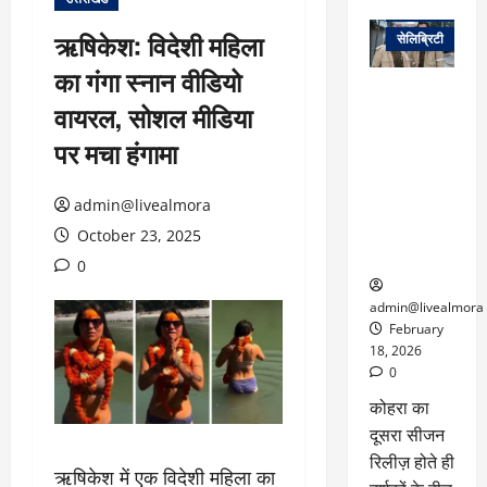
वेब स्टोरीज
ऋषिकेश: विदेशी महिला
सेलिब्रिटी
का गंगा स्नान वीडियो
ग्लोबल चार्ट में
वायरल, सोशल मीडिया
छाई
नेटफ्लिक्स
पर मचा हंगामा
की ‘कोहरा 2’,
कहानी और
admin@livealmora
किरदारों ने
फिर मचाया
October 23, 2025
तहलका
0
admin@livealmora
February
18, 2026
0
कोहरा का
दूसरा सीजन
रिलीज़ होते ही
ऋषिकेश में एक विदेशी महिला का