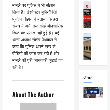
फि
मा
अल्मोड़ा
मामले पर पुलिस ने भी संज्ञान
ल्म
र्ग
अल्मोड़ा और 
नि
लिया है। इंस्पेक्टर मुनिकीरेती
खु
उत्तराखंड
द
र्दे
वायरल
विव
ला
प्रदीप चौहान ने बताया कि इस
श
वेब स्टोरीज
,
संबंध में अभी तक कोई औपचारिक
क
यु
हि
स
शिकायत प्राप्त नहीं हुई है। वहीं,
व
म
अल्मोड़ा
नो
क
थाना अध्यक्ष संतोष पैथवाल ने
खं
अल्मोड़ा और 
ज
की
ड
उत्तराखंड
द
कहा कि पुलिस अपने स्तर से
मि
इ
वायरल
वेब 
आ
वीडियो की जांच कर रही है और
श्रा
ला
उ
ने
गि
ज
त्त
मामले की पूरी जानकारी जुटाई जा
से
र
के
रा
था
रही है।
फ्ता
दौ
खं
बं
र
रा
ड
फीचर
द
देश
:
न
:
:
फीचर
मो
ए
रे
9
ना
म्स
ल
वायरल
About The Author
कि
लि
ऋ
या
मी
सा
षि
त्रि
केदारनाथ
में
को
के
यों
यात्रा के लिए