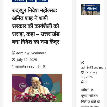
वेब स्टोरीज
रुद्रपुर निवेश महोत्सव:
सेलिब्रिटी
अमित शाह ने धामी
ग्लोबल चार्ट में
सरकार की कार्यशैली को
छाई
नेटफ्लिक्स
सराहा, कहा – उत्तराखंड
की ‘कोहरा 2’,
बना निवेश का नया केंद्र
कहानी और
किरदारों ने
फिर मचाया
admin@livealmora
तहलका
July 19, 2025
1 minute read
0
admin@livealmora
February
18, 2026
0
कोहरा का
दूसरा सीजन
रिलीज़ होते ही