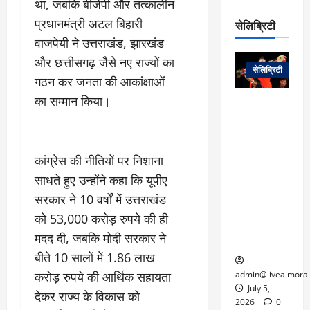
था, जबकि बीजेपी और तत्कालीन
रो
प
चा
म
प
डे
प्रधानमंत्री अटल बिहारी
सेलिब्रिटी
र
सिं
ट
वाजपेयी ने उत्तराखंड, झारखंड
:
ह
जा
March
लो
न
और छत्तीसगढ़ जैसे नए राज्यों का
नें
31,
सेलिब्रिटी
क
ग
2025
गठन कर जनता की आकांक्षाओं
–
से
र
ती
का सम्मान किया।
वा
0
म
लोक कला के
न
आ
न
एक युग का
म
यो
रे
अंत: पद्म
ई
ग
गा
विभूषण से
त
कांग्रेस की नीतियों पर निशाना
ने
में
सम्मानित
क
साधते हुए उन्होंने कहा कि यूपीए
पी
रो
मशहूर
2
सी
ज
पंडवानी
सरकार ने 10 वर्षों में उत्तराखंड
9
ए
गा
गायिका डॉ.
को 53,000 करोड़ रुपये की ही
ट्रे
स
र
तीजन बाई का
नें
मदद दी, जबकि मोदी सरकार ने
मु
दे
निधन
र
बीते 10 सालों में 1.86 लाख
ख्य
ने
द्द
प
में
करोड़ रुपये की आर्थिक सहायता
admin@livealmora
री
प्र
July 5,
देकर राज्य के विकास को
March
क्षा
दे
2026
0
27,