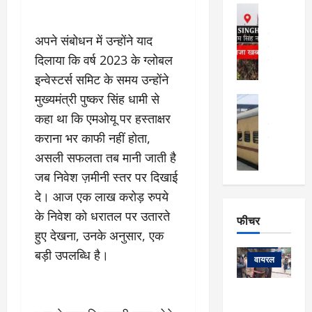
फि
मा
अल्मोड़ा
ल्म
र्ग
अल्मोड़ा और 
नि
खु
उत्तराखंड
द
अपने संबोधन में उन्होंने याद
र्दे
वायरल
विव
ला
दिलाया कि वर्ष 2023 के ग्लोबल
श
वेब स्टोरीज
,
क
यु
इन्वेस्टर्स समिट के समय उन्होंने
हि
स
व
म
मुख्यमंत्री पुष्कर सिंह धामी से
अल्मोड़ा
नो
क
खं
अल्मोड़ा और 
कहा था कि एमओयू पर हस्ताक्षर
ज
की
ड
उत्तराखंड
द
कराना भर काफी नहीं होता,
मि
इ
वायरल
वेब 
आ
श्रा
ला
उ
असली सफलता तब मानी जाती है
ने
गि
ज
त्त
से
जब निवेश ज़मीनी स्तर पर दिखाई
र
के
रा
था
दे। आज एक लाख करोड़ रुपये
फ्ता
दौ
खं
बं
र
रा
के निवेश को धरातल पर उतारते
ड
फीचर
द
देश
:
न
:
हुए देखना, उनके अनुसार, एक
:
फीचर
मो
ए
रे
9
बड़ी उपलब्धि है।
ना
म्स
ल
वायरल
कि
लि
ऋ
या
मी
सा
षि
त्रि
केदारनाथ
में
को
के
यों
यात्रा के लिए