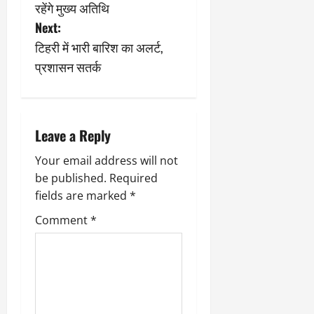
s
रहेंगे मुख्य अतिथि
9
दि
मा
Next:
खा
t
र्च
या
टिहरी में भारी बारिश का अलर्ट,
को
आ
n
प्रशासन सतर्क
हो
ई
गी
ना
a
सी
,
धी
ब
v
Leave a Reply
ट
ता
क्क
या
i
Your email address will not
र
इ
be published.
Required
g
से
fields are marked
*
क
February
a
ला
21,
Comment
*
2026
का
t
अ
0
प
i
मा
न
o