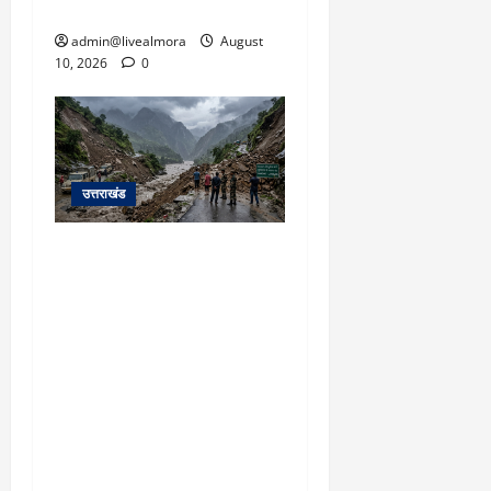
चालक फरार
admin@livealmora
August
10, 2026
0
उत्तराखंड
यहाँ पिथौरागढ़ (उत्तराखंड) में
हो रही भारी बारिश, भूस्खलन
और नदियों के जलस्तर बढ़ने
से जुड़ी संपूर्ण जानकारी के
आधार पर तैयार की गई एक
विस्तृत और मौलिक समाचार
रिपोर्ट (News Article) दी गई
है: ​उत्तराखंड: पिथौरागढ़ में