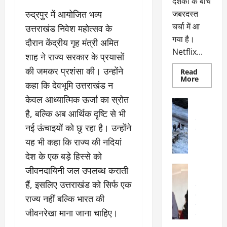
दर्शकों के बीच
रुद्रपुर में आयोजित भव्य
जबरदस्त
चर्चा में आ
उत्तराखंड निवेश महोत्सव के
गया है।
दौरान केंद्रीय गृह मंत्री अमित
Netflix...
शाह ने राज्य सरकार के प्रयासों
की जमकर प्रशंसा की। उन्होंने
Read
Read
More
कहा कि देवभूमि उत्तराखंड न
more
about
केवल आध्यात्मिक ऊर्जा का स्रोत
ग्लोबल
अल्मोड़ा
चार्ट
अल्मोड़ा और 
है, बल्कि अब आर्थिक दृष्टि से भी
में
छाई
उत्तराखंड
द
नई ऊंचाइयों को छू रहा है। उन्होंने
नेटफ्लिक्स
वायरल
वेब 
की
यह भी कहा कि राज्य की नदियां
के
‘कोहरा
2’,
दा
देश के एक बड़े हिस्से को
कहानी
र
और
अल्मोड़ा
जीवनदायिनी जल उपलब्ध कराती
किरदारों
ना
अल्मोड़ा और 
ने
हैं, इसलिए उत्तराखंड को सिर्फ एक
फिर
थ
उत्तराखंड
द
मचाया
पै
वायरल
विव
राज्य नहीं बल्कि भारत की
तहलका
वेब स्टोरीज
द
जीवनरेखा माना जाना चाहिए।
सेलिब्रिटी
ल