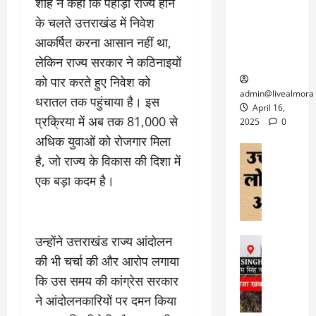
6
शाह ने कहा कि पहाड़ी राज्य होने
फि
श
के
घोड़ा-खच्चरों
से
के चलते उत्तराखंड में निवेश
ल्म
में
लि
के लिए
1
ऑ
मौ
आकर्षित करना आसान नहीं था,
ए
क्वारंटीन
0
फ
त
अ
सेंटर स्थापित
लेकिन राज्य सरकार ने कठिनाइयों
फी
र
ह
ट
को पार करते हुए निवेश को
क
म
March
ब
admin@livealmora
धरातल तक पहुंचाया है। इस
र
सू
30,
र्फ
April 16,
ने
2025
च
प्रक्रिया में अब तक 81,000 से
ह
2025
0
वा
ना
टा
अधिक युवाओं को रोजगार मिला
0
ले
,
अल्मोड़ा
ई
है, जो राज्य के विकास की दिशा में
अल्मोड़ा और 
नि
या
ग
उत्तराखंड
द
एक बड़ा कदम है।
र्दे
त्रा
ई
फीचर
वाय
श
से
विविध
वेब स
क
प
April
उ
प
ह
4,
त्त
उन्होंने उत्तराखंड राज्य आंदोलन
र
उत्तराखंड
ले
2025
रा
देश
गं
ज
की भी चर्चा की और आरोप लगाया
खं
फीचर
भी
0
रू
कि उस समय की कांग्रेस सरकार
वायरल
ड
र
री
स
ऊ
ने आंदोलनकारियों पर दमन किया
आ
अ
मा
ध