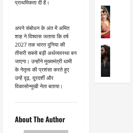
प्राथमिकता दी है।
का
श
2025
सेलिब्रिटी
ए
में
मे
क
चौ
0
ह
पे
थे
अपने संबोधन के अंत में अमित
न
प
नं
त
शाह ने विश्वास जताया कि वर्ष
र
ब
न
र
र
2027 तक भारत दुनिया की
सेलिब्रिटी
हीं
द्द
प
तीसरी सबसे बड़ी अर्थव्यवस्था बन
र
की
कि
र
जाएगा। उन्होंने मुख्यमंत्री धामी
ण
तो
या
,
वी
मं
,
ज
के नेतृत्व की प्रशंसा करते हुए
र
च
जा
ल्द
उन्हें दृढ़, दूरदर्शी और
सिं
प
नें
प
विकासोन्मुखी नेता बताया।
ह
र
अ
हुं
की
क्यों
ब
चे
‘
?
क
गा
धु
’
ब
ती
रं
:
हो
स
About The Author
ध
श्रे
गी
रे
र
या
प
स्था