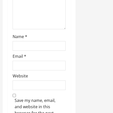
March
n
5,
2026
0
Name
*
Email
*
Website
Save my name, email,
and website in this
browser for the next