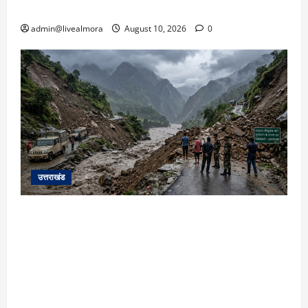
दर्दनाक मौत, कार चालक फरार
admin@livealmora
August 10, 2026
0
उत्तराखंड
यहाँ पिथौरागढ़ (उत्तराखंड) में हो रही भारी बारिश,
भूस्खलन और नदियों के जलस्तर बढ़ने से जुड़ी संपूर्ण
जानकारी के आधार पर तैयार की गई एक विस्तृत और
मौलिक समाचार रिपोर्ट (News Article) दी गई है: ​
उत्तराखंड: पिथौरागढ़ में कुदरत का कहर, मूसलाधार