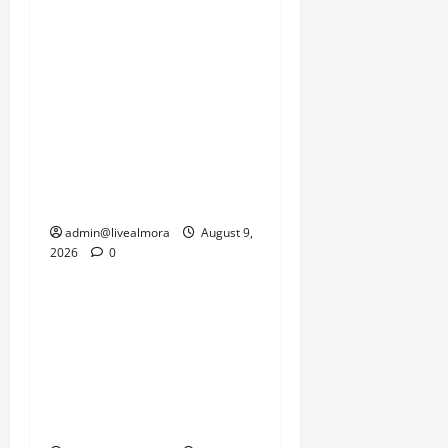
इस समय प्रकृति की इस
दोहरी मार से जूझ रहे हैं, जहां
एक तरफ जनजीवन को पटरी
पर लाने की चुनौती है तो दूसरी
तरफ सामरिक दृष्टि से
महत्वपूर्ण सीमाओं की
कनेक्टिविटी को जल्द से जल्द
बहाल करने का दबाव है।
admin@livealmora
August 9,
2026
0
उत्तराखंड
‘उत्तराखंड में जमीन मिलना
नाइटमेयर बना’: देर रात
क्रिकेटर ऋषभ पंत ने CM
धामी से लगाई गुहार, मुख्यमंत्री
ने दिया यह आश्वासन