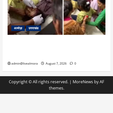
अल्मोड़ा
उत्तराखंड
अल्मोड़ा: दराती के दम पर गुलदार से भिड़ी 22 वर्षीय
बहादुर बेटी, हमला नाकाम कर बचाई जान; अस्पताल में
भर्ती
admin@livealmora
August 7, 2026
0
Copyright © All rights reserved.
|
MoreNews
by AF
themes.