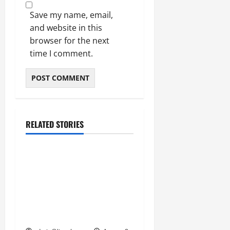
March
Save my name, email,
5,
2026
and website in this
browser for the next
0
time I comment.
RELATED STORIES
उत्तराखंड
‘उत्तराखंड में जमीन मिलना
नाइटमेयर बना’: देर रात
क्रिकेटर ऋषभ पंत ने CM
धामी से लगाई गुहार, मुख्यमंत्री
ने दिया यह आश्वासन