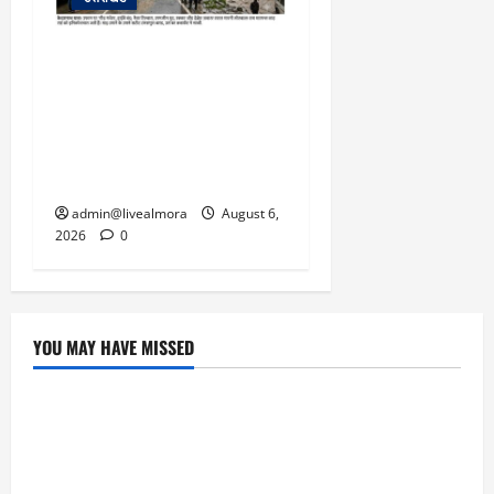
​चारधाम यात्रा अपडेट:
केदारनाथ हाईवे पर गीड गधेरा
उफान पर, मलबा आने से
यातायात ठप; सोनप्रयाग
पार्किंग बनी ‘तालाब’
admin@livealmora
August 6,
2026
0
YOU MAY HAVE MISSED
उत्तराखंड
‘उत्तराखंड में जमीन मिलना नाइटमेयर बना’: देर रात
क्रिकेटर ऋषभ पंत ने CM धामी से लगाई गुहार,
मुख्यमंत्री ने दिया यह आश्वासन