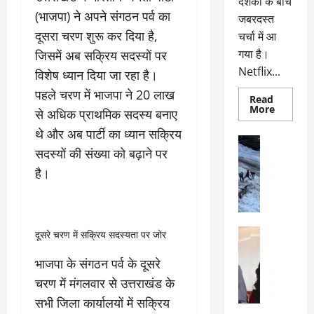
दर्शकों के बीच
(भाजपा) ने अपने संगठन पर्व का
जबरदस्त
दूसरा चरण शुरू कर दिया है,
चर्चा में आ
गया है।
जिसमें अब सक्रिय सदस्यों पर
Netflix...
विशेष ध्यान दिया जा रहा है।
पहले चरण में भाजपा ने 20 लाख
Read
Read
More
से अधिक प्राथमिक सदस्य बनाए
more
about
थे और अब पार्टी का ध्यान सक्रिय
ग्लोबल
अल्मोड़ा
चार्ट
सदस्यों की संख्या को बढ़ाने पर
अल्मोड़ा और 
में
छाई
उत्तराखंड
द
है।
नेटफ्लिक्स
वायरल
वेब 
की
के
‘कोहरा
2’,
दा
कहानी
र
और
अल्मोड़ा
दूसरे चरण में सक्रिय सदस्यता पर जोर
किरदारों
ना
अल्मोड़ा और 
ने
फिर
थ
उत्तराखंड
द
भाजपा के संगठन पर्व के दूसरे
मचाया
पै
वायरल
विव
तहलका
चरण में मंगलवार से उत्तराखंड के
वेब स्टोरीज
द
सेलिब्रिटी
सभी जिला कार्यालयों में सक्रिय
ल