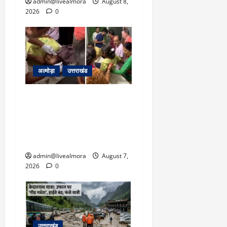
admin@livealmora
August 8,
2026
0
अल्मोड़ा
उत्तराखंड
अल्मोड़ा: दराती के दम पर
गुलदार से भिड़ी 22 वर्षीय
बहादुर बेटी, हमला नाकाम कर
बचाई जान; अस्पताल में भर्ती
admin@livealmora
August 7,
2026
0
उत्तराखंड