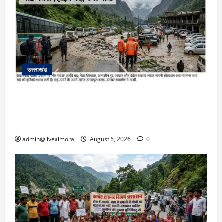
उत्तराखंड
​चारधाम यात्रा अपडेट: केदारनाथ हाईवे पर गीड गधेरा
उफान पर, मलबा आने से यातायात ठप; सोनप्रयाग
पार्किंग बनी ‘तालाब’
admin@livealmora
August 6, 2026
0