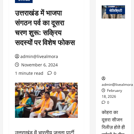
वेब स्टोरीज
उत्तराखंड में भाजपा
सेलिब्रिटी
संगठन पर्व का दूसरा
ग्लोबल चार्ट में
चरण शुरू: सक्रिय
छाई
नेटफ्लिक्स
सदस्यों पर विशेष फोकस
की ‘कोहरा 2’,
कहानी और
admin@livealmora
किरदारों ने
फिर मचाया
November 6, 2024
तहलका
1 minute read
0
admin@livealmora
February
18, 2026
0
कोहरा का
दूसरा सीजन
रिलीज़ होते ही
उत्तराखंड में भारतीय जनता पार्टी