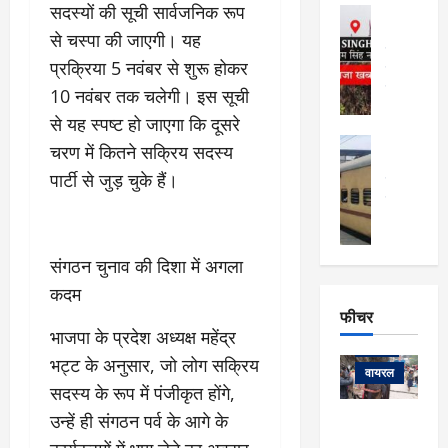
फि
मा
सदस्यों की सूची सार्वजनिक रूप
अल्मोड़ा
ल्म
र्ग
अल्मोड़ा और 
से चस्पा की जाएगी। यह
नि
खु
उत्तराखंड
द
र्दे
प्रक्रिया 5 नवंबर से शुरू होकर
वायरल
विव
ला
श
वेब स्टोरीज
10 नवंबर तक चलेगी। इस सूची
,
क
यु
हि
से यह स्पष्ट हो जाएगा कि दूसरे
स
व
म
अल्मोड़ा
चरण में कितने सक्रिय सदस्य
नो
क
खं
अल्मोड़ा और 
ज
की
पार्टी से जुड़ चुके हैं।
ड
उत्तराखंड
द
मि
इ
वायरल
वेब 
आ
श्रा
ला
उ
ने
गि
ज
त्त
से
र
के
संगठन चुनाव की दिशा में अगला
रा
था
फ्ता
दौ
खं
कदम
बं
र
रा
ड
फीचर
द
देश
:
न
:
भाजपा के प्रदेश अध्यक्ष महेंद्र
:
फीचर
मो
ए
रे
9
भट्ट के अनुसार, जो लोग सक्रिय
ना
म्स
ल
वायरल
कि
सदस्य के रूप में पंजीकृत होंगे,
लि
ऋ
या
मी
सा
षि
त्रि
उन्हें ही संगठन पर्व के आगे के
केदारनाथ
में
को
के
यों
यात्रा के लिए