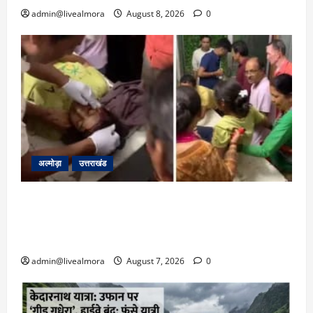
admin@livealmora
August 8, 2026
0
अल्मोड़ा
उत्तराखंड
अल्मोड़ा: दराती के दम पर गुलदार से भिड़ी 22 वर्षीय
बहादुर बेटी, हमला नाकाम कर बचाई जान; अस्पताल में
भर्ती
admin@livealmora
August 7, 2026
0