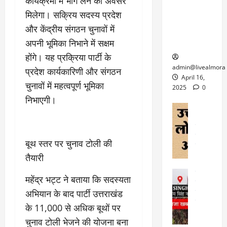
6
कार्यक्रमों में भाग लेने का अवसर
फि
श
के
घोड़ा-खच्चरों
से
मिलेगा। सक्रिय सदस्य प्रदेश
ल्म
में
लि
के लिए
1
और केंद्रीय संगठन चुनावों में
ऑ
मौ
ए
क्वारंटीन
0
फ
त
अ
अपनी भूमिका निभाने में सक्षम
सेंटर स्थापित
फी
र
ह
ट
होंगे। यह प्रक्रिया पार्टी के
क
म
March
ब
admin@livealmora
प्रदेश कार्यकारिणी और संगठन
र
सू
30,
र्फ
April 16,
ने
चुनावों में महत्वपूर्ण भूमिका
2025
च
ह
2025
0
वा
ना
निभाएगी।
टा
0
ले
,
अल्मोड़ा
ई
अल्मोड़ा और 
नि
या
ग
उत्तराखंड
द
र्दे
त्रा
ई
फीचर
वाय
श
से
बूथ स्तर पर चुनाव टोली की
विविध
वेब स
क
प
तैयारी
April
उ
प
ह
4,
त्त
र
उत्तराखंड
ले
2025
महेंद्र भट्ट ने बताया कि सदस्यता
रा
देश
गं
ज
खं
अभियान के बाद पार्टी उत्तराखंड
फीचर
भी
0
रू
वायरल
ड
के 11,000 से अधिक बूथों पर
र
री
स
ऊ
आ
अ
चुनाव टोली भेजने की योजना बना
मा
ध