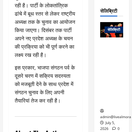
रो
प
रही है। पार्टी के लोकतांत्रिक
चा
म
प
डे
सेलिब्रिटी
र
सिं
ढांचे में बूथ स्तर से लेकर राष्ट्रीय
ट
:
ह
अध्यक्ष तक के चुनाव का आयोजन
जा
March
लो
न
नें
31,
किया जाएगा। दिसंबर तक पार्टी
सेलिब्रिटी
क
ग
2025
–
अपने नए प्रदेश अध्यक्ष के चयन
से
र
ती
वा
0
म
लोक कला के
की प्रक्रिया को भी पूर्ण करने का
न
आ
न
एक युग का
म
लक्ष्य रख रही है।
यो
रे
अंत: पद्म
ई
ग
गा
विभूषण से
त
इस प्रकार, भाजपा संगठन पर्व के
ने
में
सम्मानित
क
दूसरे चरण में सक्रिय सदस्यता
पी
रो
मशहूर
2
सी
को मजबूती देने के साथ प्रदेश में
ज
पंडवानी
9
ए
गा
गायिका डॉ.
संगठन चुनाव के लिए अपनी
ट्रे
स
र
तीजन बाई का
नें
तैयारियां तेज कर रही है।
मु
दे
निधन
र
ख्य
ने
द्द
प
में
admin@livealmora
री
प्र
July 5,
March
क्षा
दे
2026
0
27,