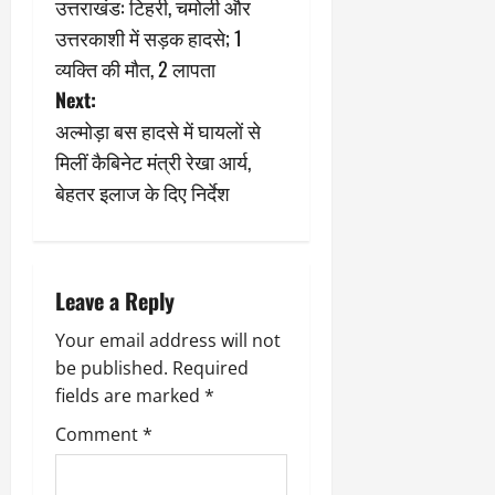
2
घो
री
उत्तराखंड: टिहरी, चमोली और
न
o
’
षा
क्षा
प
उत्तरकाशी में सड़क हादसे; 1
का
ल
र
s
व्यक्ति की मौत, 2 लापता
ट्रे
ने
March
ल
Next:
‘
12,
March
t
र
लि
2025
अल्मोड़ा बस हादसे में घायलों से
11,
5
प
2025
n
मिलीं कैबिनेट मंत्री रेखा आर्य,
0
मा
-
बेहतर इलाज के दिए निर्देश
0
र्च
सिं
a
को
किं
?
ग
v
य
’
श
क
i
Leave a Reply
की
र
‘
g
Your email address will not
ने
टॉ
वा
be published.
Required
a
क्सि
ले
fields are marked
*
क
गा
t
Comment
*
’
य
से
कों
i
1
को