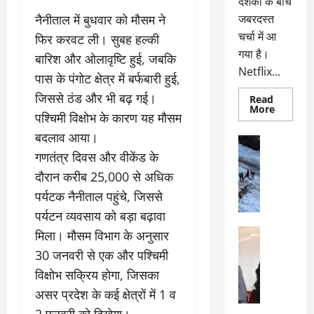
दर्शकों के बीच
नैनीताल में बुधवार को मौसम ने
जबरदस्त
चर्चा में आ
फिर करवट ली। सुबह हल्की
गया है।
बारिश और ओलावृष्टि हुई, जबकि
Netflix...
पास के पंगोट क्षेत्र में बर्फबारी हुई,
जिससे ठंड और भी बढ़ गई।
Read
Read
More
पश्चिमी विक्षोभ के कारण यह मौसम
more
about
बदलाव आया।
ग्लोबल
अल्मोड़ा
चार्ट
अल्मोड़ा और 
गणतंत्र दिवस और वीकेंड के
में
छाई
उत्तराखंड
द
दौरान करीब 25,000 से अधिक
नेटफ्लिक्स
वायरल
वेब 
की
पर्यटक नैनीताल पहुंचे, जिससे
के
‘कोहरा
2’,
दा
पर्यटन व्यवसाय को बड़ा बढ़ावा
कहानी
र
और
अल्मोड़ा
मिला। मौसम विभाग के अनुसार
किरदारों
ना
अल्मोड़ा और 
ने
30 जनवरी से एक और पश्चिमी
फिर
थ
उत्तराखंड
द
मचाया
पै
वायरल
विव
विक्षोभ सक्रिय होगा, जिसका
तहलका
वेब स्टोरीज
द
असर प्रदेश के कई क्षेत्रों में 1 व
सेलिब्रिटी
ल
2 फरवरी को दिखेगा।