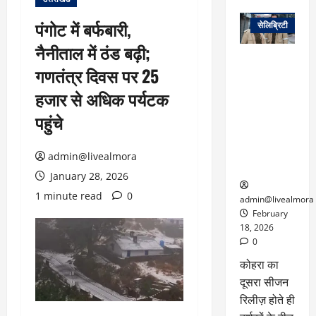
वेब स्टोरीज
पंगोट में बर्फबारी,
सेलिब्रिटी
नैनीताल में ठंड बढ़ी;
ग्लोबल चार्ट में
गणतंत्र दिवस पर 25
छाई
नेटफ्लिक्स
हजार से अधिक पर्यटक
की ‘कोहरा 2’,
पहुंचे
कहानी और
किरदारों ने
फिर मचाया
admin@livealmora
तहलका
January 28, 2026
1 minute read
0
admin@livealmora
February
18, 2026
0
कोहरा का
दूसरा सीजन
रिलीज़ होते ही