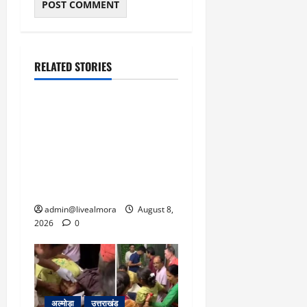
March
5,
2026
0
RELATED STORIES
उत्तराखंड
‘उत्तराखंड में जमीन मिलना
नाइटमेयर बना’: देर रात
क्रिकेटर ऋषभ पंत ने CM
धामी से लगाई गुहार, मुख्यमंत्री
ने दिया यह आश्वासन
admin@livealmora
August 8,
2026
0
अल्मोड़ा
उत्तराखंड