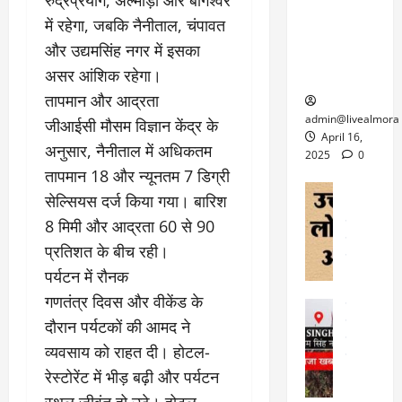
6
फि
श
के
घोड़ा-खच्चरों
से
में रहेगा, जबकि नैनीताल, चंपावत
ल्म
में
लि
के लिए
1
और उद्यमसिंह नगर में इसका
ऑ
मौ
ए
क्वारंटीन
0
फ
त
अ
असर आंशिक रहेगा।
सेंटर स्थापित
फी
र
ह
ट
तापमान और आद्रता
क
म
March
ब
admin@livealmora
जीआईसी मौसम विज्ञान केंद्र के
र
सू
30,
र्फ
April 16,
अनुसार, नैनीताल में अधिकतम
ने
2025
च
ह
2025
0
वा
ना
तापमान 18 और न्यूनतम 7 डिग्री
टा
0
ले
,
अल्मोड़ा
ई
सेल्सियस दर्ज किया गया। बारिश
अल्मोड़ा और 
नि
या
ग
8 मिमी और आद्रता 60 से 90
उत्तराखंड
द
र्दे
त्रा
ई
फीचर
वाय
श
प्रतिशत के बीच रही।
से
विविध
वेब स
क
प
पर्यटन में रौनक
April
उ
प
ह
4,
गणतंत्र दिवस और वीकेंड के
त्त
र
उत्तराखंड
ले
2025
रा
देश
दौरान पर्यटकों की आमद ने
गं
ज
खं
फीचर
भी
0
रू
व्यवसाय को राहत दी। होटल-
वायरल
ड
र
री
रेस्टोरेंट में भीड़ बढ़ी और पर्यटन
स
ऊ
आ
अ
मा
ध
स्थल जीवंत हो उठे। होटल