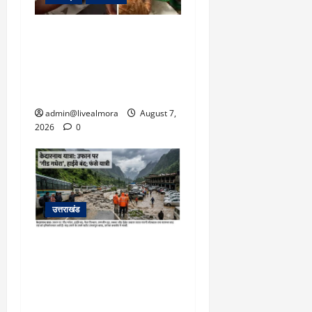
अल्मोड़ा: दराती के दम पर
गुलदार से भिड़ी 22 वर्षीय
बहादुर बेटी, हमला नाकाम कर
बचाई जान; अस्पताल में भर्ती
admin@livealmora
August 7,
2026
0
उत्तराखंड
​चारधाम यात्रा अपडेट:
केदारनाथ हाईवे पर गीड गधेरा
उफान पर, मलबा आने से
यातायात ठप; सोनप्रयाग