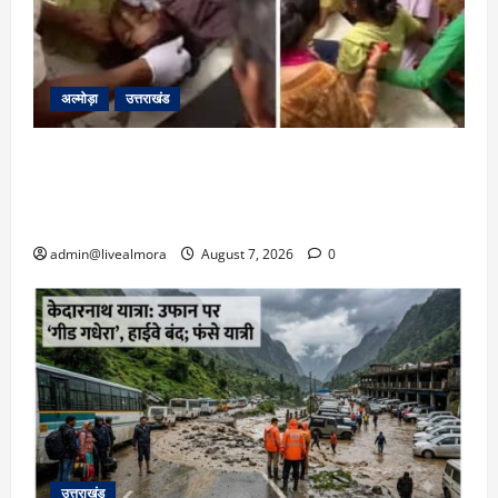
अल्मोड़ा
उत्तराखंड
अल्मोड़ा: दराती के दम पर गुलदार से भिड़ी 22 वर्षीय
बहादुर बेटी, हमला नाकाम कर बचाई जान; अस्पताल में
भर्ती
admin@livealmora
August 7, 2026
0
उत्तराखंड