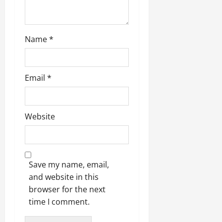
9
दि
मा
खा
र्च
या
Name
*
को
आ
हो
ई
गी
ना
सी
,
Email
*
धी
ब
ट
ता
क्क
या
र
Website
इ
से
क
February
ला
21,
2026
का
Save my name, email,
अ
and website in this
0
प
browser for the next
मा
time I comment.
न