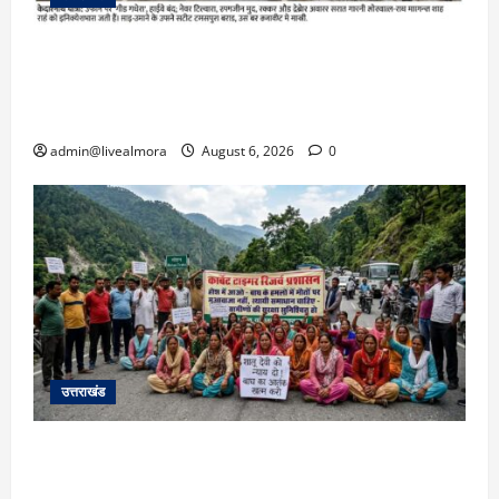
​चारधाम यात्रा अपडेट: केदारनाथ हाईवे पर गीड गधेरा
उफान पर, मलबा आने से यातायात ठप; सोनप्रयाग
पार्किंग बनी ‘तालाब’
admin@livealmora
August 6, 2026
0
उत्तराखंड
अल्मोड़ा में बाघ के हमले में नवविवाहिता की मौत से भड़का
जनाक्रोश, मोहान तिराहा पर सांकेतिक जाम लगाकर