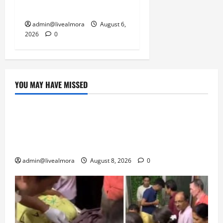
पार्किंग बनी ‘तालाब’
admin@livealmora
August 6,
2026
0
YOU MAY HAVE MISSED
उत्तराखंड
‘उत्तराखंड में जमीन मिलना नाइटमेयर बना’: देर रात
क्रिकेटर ऋषभ पंत ने CM धामी से लगाई गुहार,
मुख्यमंत्री ने दिया यह आश्वासन
admin@livealmora
August 8, 2026
0