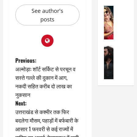
का
श
2025
सेलिब्रिटी
ए
See author's
में
मे
क
चौ
0
posts
ह
पे
थे
न
प
नं
त
र
ब
न
र
र
सेलिब्रिटी
हीं
द्द
प
र
की
कि
र
P
Previous:
ण
तो
या
,
अल्मोड़ा: शॉर्ट सर्किट से परचून व
वी
मं
,
ज
o
र
सस्ते गल्ले की दुकान में आग,
च
जा
ल्द
सिं
प
s
नें
प
नकदी सहित करीब दो लाख का
ह
र
अ
हुं
नुकसान
की
t
क्यों
ब
चे
Next:
‘
?
क
गा
n
धु
’
उत्तराखंड से कश्मीर तक फिर
ब
ती
रं
:
हो
स
बदलेगा मौसम, पहाड़ों में बर्फबारी के
a
ध
श्रे
गी
रे
आसार 1 फरवरी से कई राज्यों में
र
या
प
स्था