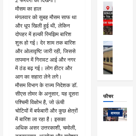
फि
मा
अल्मोड़ा
ल्म
मौसम का हाल
र्ग
अल्मोड़ा और 
नि
खु
उत्तराखंड
द
मंगलवार को सुबह मौसम साफ था
र्दे
वायरल
विव
ला
और धूप खिली हुई थी, लेकिन
श
वेब स्टोरीज
,
क
यु
दोपहर में हल्की रिमझिम बारिश
हि
स
व
शुरू हो गई। देर शाम तक बारिश
म
अल्मोड़ा
नो
क
खं
अल्मोड़ा और 
और ओलावृष्टि जारी रही, जिससे
ज
की
ड
उत्तराखंड
द
तापमान में गिरावट आई और नगर
मि
इ
वायरल
वेब 
आ
श्रा
ला
उ
में ठंड बढ़ गई। लोग हीटर और
ने
गि
ज
त्त
से
आग का सहारा लेने लगे।
र
के
रा
था
मौसम विभाग के राज्य निदेशक डॉ.
फ्ता
दौ
खं
बं
सीएस तोमर के अनुसार, यह दूसरा
र
रा
ड
फीचर
द
देश
:
न
:
पश्चिमी विक्षोभ है, जो ऊंची
:
फीचर
मो
ए
रे
9
चोटियों में बर्फबारी और कुछ क्षेत्रों
ना
म्स
ल
वायरल
कि
में बारिश ला रहा है। इसका
लि
ऋ
या
मी
सा
षि
अधिक असर उत्तरकाशी, चमोली,
त्रि
केदारनाथ
में
को
के
यों
यात्रा के लिए
रुद्रप्रयाग, अल्मोड़ा और बागेश्वर