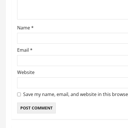
i
o
Name
*
n
Email
*
Website
Save my name, email, and website in this browse