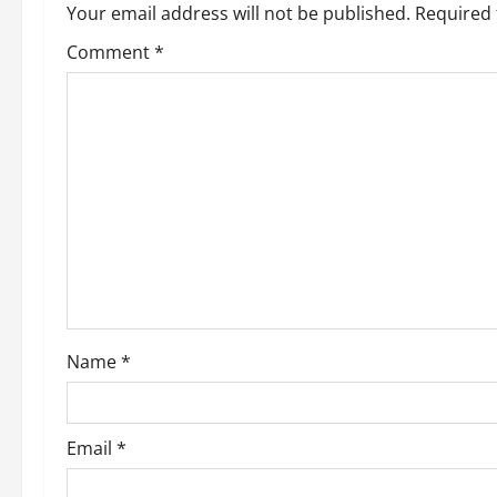
a
Your email address will not be published.
Required 
v
Comment
*
i
g
a
t
i
o
Name
*
n
Email
*