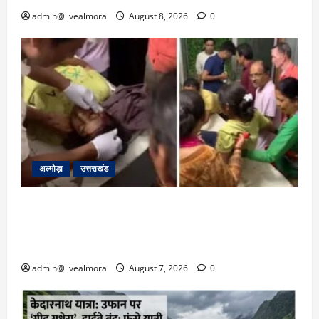
admin@livealmora
August 8, 2026
0
अल्मोड़ा
उत्तराखंड
अल्मोड़ा: दराती के दम पर गुलदार से भिड़ी 22 वर्षीय
बहादुर बेटी, हमला नाकाम कर बचाई जान; अस्पताल में
भर्ती
admin@livealmora
August 7, 2026
0