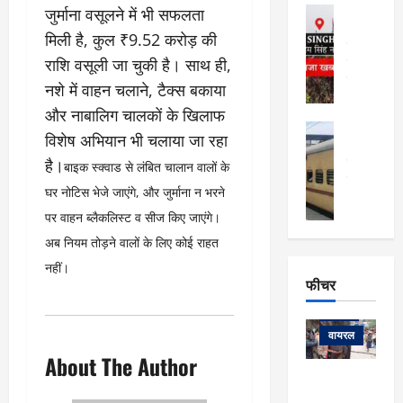
फि
मा
जुर्माना वसूलने में भी सफलता
अल्मोड़ा
ल्म
र्ग
अल्मोड़ा और 
मिली है, कुल ₹9.52 करोड़ की
नि
खु
उत्तराखंड
द
र्दे
राशि वसूली जा चुकी है। साथ ही,
वायरल
विव
ला
श
वेब स्टोरीज
,
नशे में वाहन चलाने, टैक्स बकाया
क
यु
हि
और नाबालिग चालकों के खिलाफ
स
व
म
अल्मोड़ा
नो
क
विशेष अभियान भी चलाया जा रहा
खं
अल्मोड़ा और 
ज
की
है।
ड
उत्तराखंड
द
बाइक स्क्वाड से लंबित चालान वालों के
मि
इ
वायरल
वेब 
आ
घर नोटिस भेजे जाएंगे, और जुर्माना न भरने
श्रा
ला
उ
ने
गि
ज
पर वाहन ब्लैकलिस्ट व सीज किए जाएंगे।
त्त
से
र
के
रा
अब नियम तोड़ने वालों के लिए कोई राहत
था
फ्ता
दौ
खं
बं
नहीं।
र
रा
ड
फीचर
द
देश
:
न
:
:
फीचर
मो
ए
रे
9
ना
म्स
ल
वायरल
कि
लि
ऋ
या
About The Author
मी
सा
षि
त्रि
केदारनाथ
में
को
के
यों
यात्रा के लिए