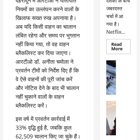
देहरादून में आरटीओ ने यातायात
दर्शकों के बीच
जबरदस्त
नियमों का उल्लंघन करने वालों के
चर्चा में आ
खिलाफ सख्त रुख अपनाया है।
गया है।
अब यदि किसी वाहन का चालान
Netflix...
लंबित रहेगा और समय पर भुगतान
नहीं किया गया, तो वह वाहन
Read
Read
More
ब्लैकलिस्ट कर दिया जाएगा।
more
about
आरटीओ डॉ. अनीता चमोला ने
ग्लोबल
अल्मोड़ा
चार्ट
अल्मोड़ा और 
प्रवर्तन टीमों को निर्देश दिए हैं कि
में
छाई
उत्तराखंड
द
वे ऐसे वाहनों की पूरी जांच करें
नेटफ्लिक्स
वायरल
वेब 
की
के
और नोटिस देने के बाद भी चालान
‘कोहरा
2’,
दा
नहीं चुकाने वालों के वाहन
कहानी
र
और
अल्मोड़ा
ब्लैकलिस्ट करें।
किरदारों
ना
अल्मोड़ा और 
ने
फिर
थ
उत्तराखंड
द
इस वर्ष में प्रवर्तन कार्रवाई में
मचाया
पै
वायरल
विव
तहलका
33% वृद्धि हुई है, जबकि कुल
वेब स्टोरीज
द
सेलिब्रिटी
ल
62,509 चालान किए जा चुके हैं।