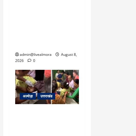
‘उत्तराखंड में जमीन मिलना
नाइटमेयर बना’: देर रात
क्रिकेटर ऋषभ पंत ने CM
धामी से लगाई गुहार, मुख्यमंत्री
ने दिया यह आश्वासन
admin@livealmora
August 8,
2026
0
अल्मोड़ा
उत्तराखंड
अल्मोड़ा: दराती के दम पर
गुलदार से भिड़ी 22 वर्षीय
बहादुर बेटी, हमला नाकाम कर