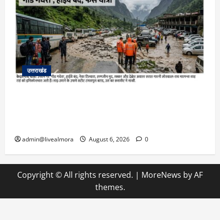
उत्तराखंड
​चारधाम यात्रा अपडेट: केदारनाथ हाईवे पर गीड गधेरा
उफान पर, मलबा आने से यातायात ठप; सोनप्रयाग
पार्किंग बनी ‘तालाब’
admin@livealmora
August 6, 2026
0
Copyright © All rights reserved.
|
MoreNews
by AF
themes.