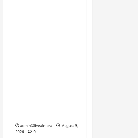
लगातार जारी बारिश के कारण
आने वाले दिनों में भूस्खलन की
घटनाओं में और बढ़ोतरी की
आशंका से इनकार नहीं किया
जा सकता। स्थानीय निवासी,
सेना के जवान और प्रशासन
इस समय प्रकृति की इस
दोहरी मार से जूझ रहे हैं, जहां
एक तरफ जनजीवन को पटरी
पर लाने की चुनौती है तो दूसरी
तरफ सामरिक दृष्टि से
महत्वपूर्ण सीमाओं की
कनेक्टिविटी को जल्द से जल्द
बहाल करने का दबाव है।
admin@livealmora
August 9,
2026
0
उत्तराखंड