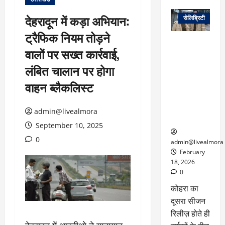
वेब स्टोरीज
देहरादून में कड़ा अभियान:
सेलिब्रिटी
ट्रैफिक नियम तोड़ने
ग्लोबल चार्ट में
वालों पर सख्त कार्रवाई,
छाई
नेटफ्लिक्स
लंबित चालान पर होगा
की ‘कोहरा 2’,
वाहन ब्लैकलिस्ट
कहानी और
किरदारों ने
फिर मचाया
admin@livealmora
तहलका
September 10, 2025
0
admin@livealmora
February
18, 2026
0
कोहरा का
दूसरा सीजन
रिलीज़ होते ही