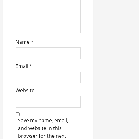
o
March
5,
n
2026
0
Name
*
Email
*
Website
Save my name, email,
and website in this
browser for the next