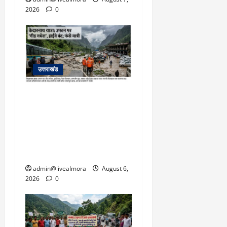
2026
0
उत्तराखंड
​चारधाम यात्रा अपडेट:
केदारनाथ हाईवे पर गीड गधेरा
उफान पर, मलबा आने से
यातायात ठप; सोनप्रयाग
पार्किंग बनी ‘तालाब’
admin@livealmora
August 6,
2026
0