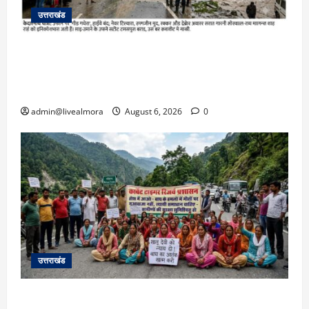
उत्तराखंड
​चारधाम यात्रा अपडेट: केदारनाथ हाईवे पर गीड गधेरा
उफान पर, मलबा आने से यातायात ठप; सोनप्रयाग
पार्किंग बनी ‘तालाब’
admin@livealmora
August 6, 2026
0
उत्तराखंड
अल्मोड़ा में बाघ के हमले में नवविवाहिता की मौत से भड़का