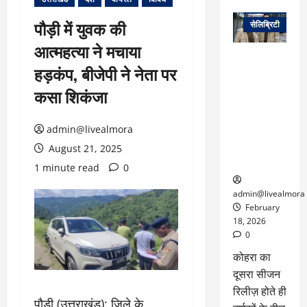
वेब स्टोरीज
पौड़ी में युवक की
सेलिब्रिटी
आत्महत्या ने मचाया
ग्लोबल चार्ट में
हड़कंप, बीजेपी ने नेता पर
छाई
नेटफ्लिक्स
कसा शिकंजा
की ‘कोहरा 2’,
कहानी और
admin@livealmora
किरदारों ने
फिर मचाया
August 21, 2025
तहलका
1 minute read
0
admin@livealmora
February
18, 2026
0
कोहरा का
दूसरा सीजन
रिलीज़ होते ही
पौड़ी (उत्तराखंड): जिले के