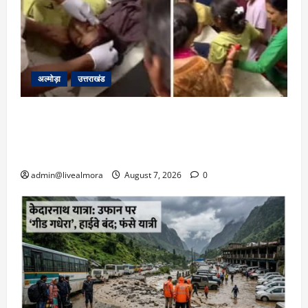
अल्मोड़ा
उत्तराखंड
अल्मोड़ा: दराती के दम पर गुलदार से भिड़ी 22 वर्षीय
बहादुर बेटी, हमला नाकाम कर बचाई जान; अस्पताल में
भर्ती
admin@livealmora
August 7, 2026
0