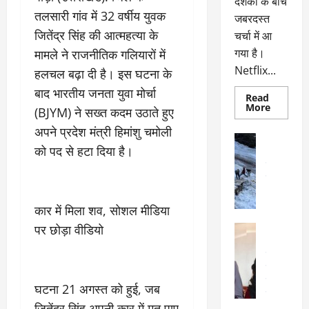
दर्शकों के बीच
तलसारी गांव में 32 वर्षीय युवक
जबरदस्त
जितेंद्र सिंह की आत्महत्या के
चर्चा में आ
गया है।
मामले ने राजनीतिक गलियारों में
Netflix...
हलचल बढ़ा दी है। इस घटना के
बाद भारतीय जनता युवा मोर्चा
Read
Read
More
(BJYM) ने सख्त कदम उठाते हुए
more
about
अपने प्रदेश मंत्री हिमांशु चमोली
ग्लोबल
अल्मोड़ा
चार्ट
को पद से हटा दिया है।
अल्मोड़ा और 
में
छाई
उत्तराखंड
द
नेटफ्लिक्स
वायरल
वेब 
की
के
‘कोहरा
2’,
दा
कार में मिला शव, सोशल मीडिया
कहानी
र
और
पर छोड़ा वीडियो
अल्मोड़ा
किरदारों
ना
अल्मोड़ा और 
ने
फिर
थ
उत्तराखंड
द
मचाया
पै
वायरल
विव
तहलका
वेब स्टोरीज
द
घटना 21 अगस्त को हुई, जब
सेलिब्रिटी
ल
जितेंद्र सिंह अपनी कार में मृत पाए