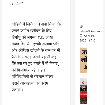
6
फि
श
शामिल”
के
घोड़ा-खच्चरों
से
ल्म
में
लि
के लिए
1
ऑ
मौ
ए
क्वारंटीन
0
फ
त
अ
सेंटर स्थापित
फी
वीडियो में जितेंद्र ने दावा किया कि
र
ह
ट
क
म
उसने जमीन खरीदने के लिए
March
ब
admin@livealmora
र
सू
30,
र्फ
April 16,
हिमांशु को लगभग ₹35 लाख
ने
2025
च
ह
2025
0
नकद दिए थे। इसके अलावा फोन
वा
ना
टा
0
ले
और ऑफिस खोलने के नाम पर भी
,
अल्मोड़ा
ई
अल्मोड़ा और 
नि
या
पैसे लिए गए। उसने यह भी कहा
ग
उत्तराखंड
द
र्दे
त्रा
ई
कि उस पर हुए हमले में भी हिमांशु
फीचर
वाय
श
से
विविध
वेब स
की मिलीभगत रही। इन
क
प
April
उ
प
ह
परिस्थितियों से परेशान होकर
4,
त्त
र
उत्तराखंड
ले
2025
उसने आत्महत्या का कदम
रा
देश
गं
ज
खं
उठाया।
फीचर
भी
0
रू
वायरल
ड
र
री
स
ऊ
आ
अ
मा
ध