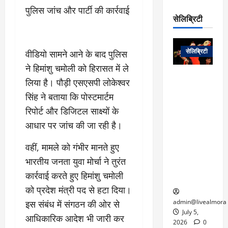
रो
प
पुलिस जांच और पार्टी की कार्रवाई
चा
म
प
डे
सेलिब्रिटी
र
सिं
ट
:
ह
जा
March
लो
न
नें
31,
सेलिब्रिटी
वीडियो सामने आने के बाद पुलिस
क
ग
2025
–
से
र
ने हिमांशु चमोली को हिरासत में ले
ती
वा
0
म
लोक कला के
लिया है। पौड़ी एसएसपी लोकेश्वर
न
आ
न
एक युग का
म
सिंह ने बताया कि पोस्टमार्टम
यो
रे
अंत: पद्म
ई
रिपोर्ट और डिजिटल साक्ष्यों के
ग
गा
विभूषण से
त
ने
में
सम्मानित
आधार पर जांच की जा रही है।
क
पी
रो
मशहूर
2
सी
ज
पंडवानी
वहीं, मामले को गंभीर मानते हुए
9
ए
गा
गायिका डॉ.
ट्रे
भारतीय जनता युवा मोर्चा ने तुरंत
स
र
तीजन बाई का
नें
कार्रवाई करते हुए हिमांशु चमोली
मु
दे
निधन
र
ख्य
को प्रदेश मंत्री पद से हटा दिया।
ने
द्द
प
में
admin@livealmora
इस संबंध में संगठन की ओर से
री
प्र
July 5,
आधिकारिक आदेश भी जारी कर
March
क्षा
दे
2026
0
27,