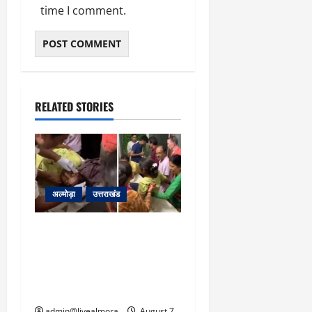
time I comment.
RELATED STORIES
अल्मोड़ा
उत्तराखंड
अल्मोड़ा: दराती के दम पर
गुलदार से भिड़ी 22 वर्षीय
बहादुर बेटी, हमला नाकाम कर
बचाई जान; अस्पताल में भर्ती
admin@livealmora
August 7,