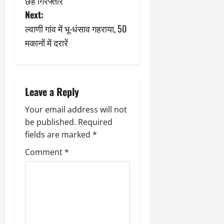
छह गिरफ्तार
9
दि
s
Next:
मा
खा
ल्वाणी गांव में भू-धंसाव गहराया, 50
र्च
या
t
को
आ
मकानों में दरारें
हो
ई
n
गी
ना
सी
,
a
धी
ब
Leave a Reply
ट
v
ता
क्क
या
Your email address will not
i
र
इ
be published.
Required
से
fields are marked
*
g
क
February
ला
21,
Comment
*
a
2026
का
अ
0
t
प
मा
i
न