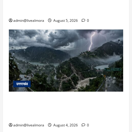
जनाक्रोश, मोहान तिराहा पर सांकेतिक जाम लगाकर
सरकार को दी चेतावनी
admin@livealmora
August 5, 2026
0
उत्तराखंड
उत्तराखंड में आफत की बारिश: देहरादून, टिहरी, नैनीताल
और बागेश्वर में ‘येलो अलर्ट’, पहाड़ों पर आकाशीय बिजली
गिरने की चेतावनी
admin@livealmora
August 4, 2026
0