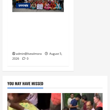
उत्तराखंड
अल्मोड़ा में बाघ के हमले में
नवविवाहिता की मौत से भड़का
जनाक्रोश, मोहान तिराहा पर
सांकेतिक जाम लगाकर
सरकार को दी चेतावनी
admin@livealmora
August 5,
2026
0
YOU MAY HAVE MISSED