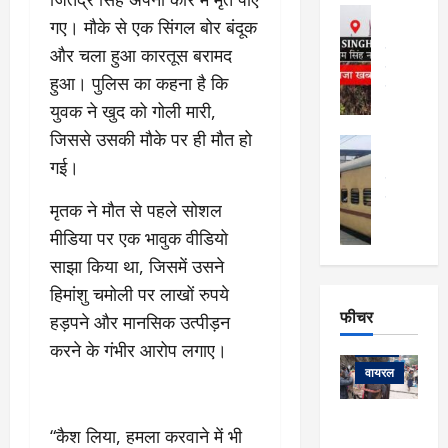
फि
मा
अल्मोड़ा
ल्म
गए। मौके से एक सिंगल बोर बंदूक
र्ग
अल्मोड़ा और 
नि
खु
उत्तराखंड
द
और चला हुआ कारतूस बरामद
र्दे
वायरल
विव
ला
हुआ। पुलिस का कहना है कि
श
वेब स्टोरीज
,
क
युवक ने खुद को गोली मारी,
यु
हि
स
व
जिससे उसकी मौके पर ही मौत हो
म
अल्मोड़ा
नो
क
खं
अल्मोड़ा और 
गई।
ज
की
ड
उत्तराखंड
द
मि
इ
वायरल
वेब 
आ
मृतक ने मौत से पहले सोशल
श्रा
ला
उ
ने
मीडिया पर एक भावुक वीडियो
गि
ज
त्त
से
र
के
साझा किया था, जिसमें उसने
रा
था
फ्ता
दौ
खं
हिमांशु चमोली पर लाखों रुपये
बं
र
रा
ड
फीचर
द
हड़पने और मानसिक उत्पीड़न
देश
:
न
:
:
फीचर
करने के गंभीर आरोप लगाए।
मो
ए
रे
9
ना
म्स
ल
वायरल
कि
लि
ऋ
या
मी
सा
षि
त्रि
केदारनाथ
में
“कैश लिया, हमला करवाने में भी
को
के
यों
यात्रा के लिए