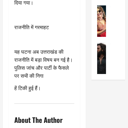
दिया गया।
का
श
2025
सेलिब्रिटी
ए
में
मे
क
चौ
0
ह
पे
थे
राजनीति में गरमाहट
न
प
नं
त
र
ब
न
र
र
सेलिब्रिटी
हीं
द्द
प
यह घटना अब उत्तराखंड की
र
की
कि
र
ण
तो
राजनीति में बड़ा विषय बन गई है।
या
,
वी
मं
,
ज
पुलिस जांच और पार्टी के फैसले
र
च
जा
ल्द
पर सभी की निगा
सिं
प
नें
प
ह
र
अ
हुं
हें टिकी हुई हैं।
की
क्यों
ब
चे
‘
?
क
गा
धु
’
ब
ती
रं
:
हो
स
ध
श्रे
गी
रे
About The Author
र
या
प
स्था