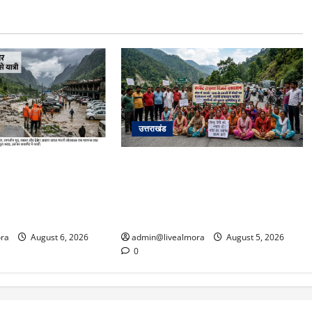
उत्तराखंड
अपडेट: केदारनाथ हाईवे
अल्मोड़ा में बाघ के हमले में नवविवाहिता की
फान पर, मलबा आने से
मौत से भड़का जनाक्रोश, मोहान तिराहा
्रयाग पार्किंग बनी
पर सांकेतिक जाम लगाकर सरकार को दी
चेतावनी
ra
August 6, 2026
admin@livealmora
August 5, 2026
0