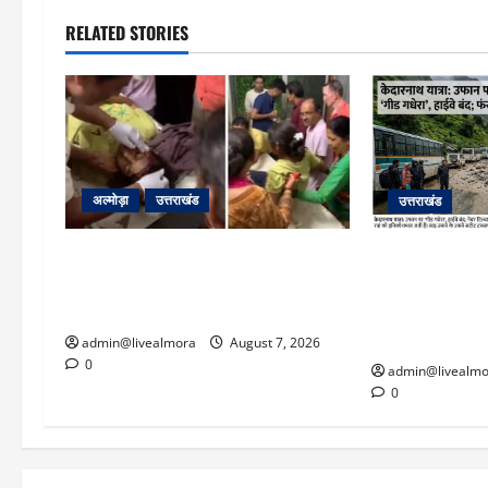
RELATED STORIES
अल्मोड़ा
उत्तराखंड
उत्तराखंड
अल्मोड़ा: दराती के दम पर गुलदार से भिड़ी
​चारधाम यात्रा 
22 वर्षीय बहादुर बेटी, हमला नाकाम कर
पर गीड गधेरा उ
बचाई जान; अस्पताल में भर्ती
यातायात ठप; सोनप
‘तालाब’
admin@livealmora
August 7, 2026
0
admin@livealmo
0