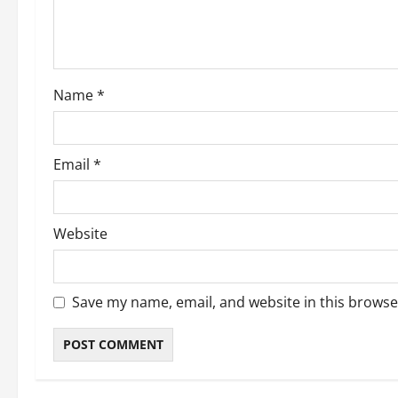
t
i
o
Name
*
n
Email
*
Website
Save my name, email, and website in this browse