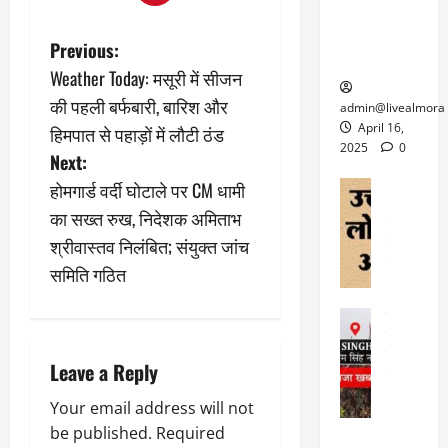
ल्म
में
लि
के लिए
1
ऑ
मौ
ए
क्वारंटीन
0
P
Previous:
फ
त
अ
सेंटर स्थापित
फी
Weather Today: मसूरी में सीजन
र
ह
ट
o
क
म
की पहली बर्फबारी, बारिश और
March
ब
admin@livealmora
र
सू
30,
s
र्फ
April 16,
हिमपात से पहाड़ों में लौटी ठंड
ने
2025
च
ह
2025
0
Next:
वा
ना
t
टा
0
ले
होमगार्ड वर्दी घोटाले पर CM धामी
,
अल्मोड़ा
ई
अल्मोड़ा और 
नि
या
n
का सख्त रुख, निदेशक अमिताभ
ग
उत्तराखंड
द
र्दे
त्रा
ई
श्रीवास्तव निलंबित; संयुक्त जांच
फीचर
वाय
श
a
से
विविध
वेब स
समिति गठित
क
प
April
उ
v
प
ह
4,
त्त
र
उत्तराखंड
ले
2025
रा
देश
i
गं
ज
खं
फीचर
भी
0
रू
Leave a Reply
वायरल
ड
g
र
री
स
ऊ
आ
Your email address will not
अ
मा
ध
a
रो
प
be published.
Required
चा
म