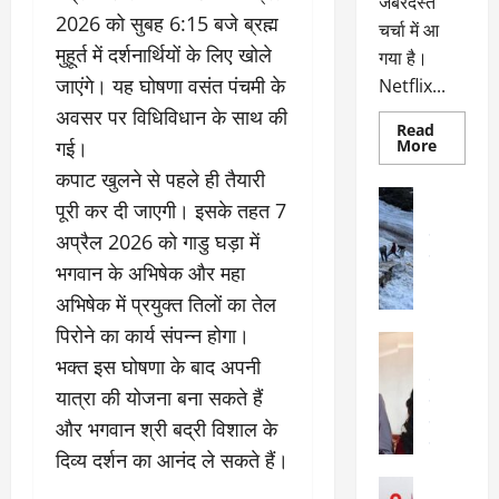
जबरदस्त
2026 को सुबह 6:15 बजे ब्रह्म
चर्चा में आ
मुहूर्त में दर्शनार्थियों के लिए खोले
गया है।
जाएंगे। यह घोषणा वसंत पंचमी के
Netflix...
अवसर पर विधिविधान के साथ की
Read
Read
गई।
More
more
about
कपाट खुलने से पहले ही तैयारी
ग्लोबल
अल्मोड़ा
चार्ट
पूरी कर दी जाएगी। इसके तहत 7
अल्मोड़ा और 
में
छाई
अप्रैल 2026 को गाडु घड़ा में
उत्तराखंड
द
नेटफ्लिक्स
वायरल
वेब 
की
भगवान के अभिषेक और महा
के
‘कोहरा
2’,
अभिषेक में प्रयुक्त तिलों का तेल
दा
कहानी
र
और
पिरोने का कार्य संपन्न होगा।
अल्मोड़ा
किरदारों
ना
अल्मोड़ा और 
ने
भक्त इस घोषणा के बाद अपनी
फिर
थ
उत्तराखंड
द
मचाया
यात्रा की योजना बना सकते हैं
पै
वायरल
विव
तहलका
और भगवान श्री बद्री विशाल के
वेब स्टोरीज
द
सेलिब्रिटी
ल
दिव्य दर्शन का आनंद ले सकते हैं।
फि
मा
अल्मोड़ा
ल्म