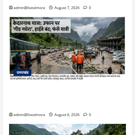
admin@livealmora
August 7, 2026
0
उत्तराखंड
​चारधाम यात्रा अपडेट: केदारनाथ हाईवे पर गीड गधेरा
उफान पर, मलबा आने से यातायात ठप; सोनप्रयाग
पार्किंग बनी ‘तालाब’
admin@livealmora
August 6, 2026
0