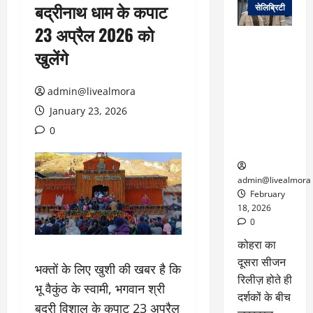
बद्रीनाथ धाम के कपाट
सेलिब्रिटी
23 अप्रैल 2026 को
ग्लोबल चार्ट में
खुलेंगे
छाई
नेटफ्लिक्स
की ‘कोहरा 2’,
admin@livealmora
कहानी और
January 23, 2026
किरदारों ने
0
फिर मचाया
तहलका
admin@livealmora
February
18, 2026
0
कोहरा का
दूसरा सीजन
भक्तों के लिए खुशी की खबर है कि
रिलीज़ होते ही
भू वैकुंठ के स्वामी, भगवान श्री
दर्शकों के बीच
बद्री विशाल के कपाट 23 अप्रैल