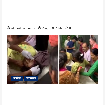
5,
2026
‘उत्तराखंड में जमीन मिलना नाइटमेयर बना’: देर रात
क्रिकेटर ऋषभ पंत ने CM धामी से लगाई गुहार,
0
मुख्यमंत्री ने दिया यह आश्वासन
admin@livealmora
August 8, 2026
0
अल्मोड़ा
उत्तराखंड
अल्मोड़ा: दराती के दम पर गुलदार से भिड़ी 22 वर्षीय
बहादुर बेटी, हमला नाकाम कर बचाई जान; अस्पताल में
भर्ती