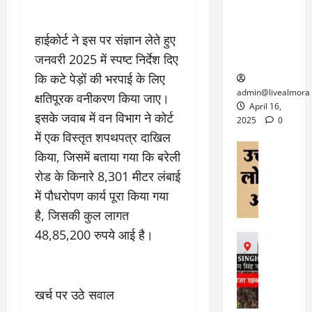
6
फि
श
के
घोड़ा-खच्चरों
से
ल्म
में
लि
के लिए
1
हाईकोर्ट ने इस पर संज्ञान लेते हुए
ऑ
मौ
ए
क्वारंटीन
0
फ
त
अ
जनवरी 2025 में स्पष्ट निर्देश दिए
सेंटर स्थापित
फी
र
ह
ट
कि कटे पेड़ों की भरपाई के लिए
क
म
March
ब
admin@livealmora
क्षतिपूरक वनीकरण किया जाए।
र
सू
30,
र्फ
April 16,
ने
इसके जवाब में वन विभाग ने कोर्ट
2025
च
ह
2025
0
वा
ना
में एक विस्तृत शपथपत्र दाखिल
टा
0
ले
,
अल्मोड़ा
ई
किया, जिसमें बताया गया कि बरेली
अल्मोड़ा और 
नि
या
ग
उत्तराखंड
द
रोड के किनारे 8,301 मीटर लंबाई
र्दे
त्रा
ई
फीचर
वाय
श
से
में पौधरोपण कार्य पूरा किया गया
विविध
वेब स
क
प
है, जिसकी कुल लागत
April
उ
प
ह
4,
त्त
48,85,200 रुपये आई है।
र
उत्तराखंड
ले
2025
रा
देश
गं
ज
खं
फीचर
भी
0
रू
वायरल
ड
र
री
खर्च पर उठे सवाल
स
ऊ
आ
अ
मा
ध