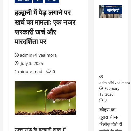
वेब स्टोरीज
हल्द्वानी में पेड़ लगाने पर
सेलिब्रिटी
खर्च का मामला: एक नजर
ग्लोबल चार्ट में
सरकारी खर्च और
छाई
नेटफ्लिक्स
पारदर्शिता पर
की ‘कोहरा 2’,
कहानी और
admin@livealmora
किरदारों ने
फिर मचाया
July 3, 2025
तहलका
1 minute read
0
admin@livealmora
February
18, 2026
0
कोहरा का
दूसरा सीजन
रिलीज़ होते ही
उत्तराखंड के हल्द्वानी शहर में