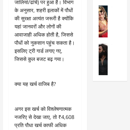
जालियां/ढांचे) पर हुआ है। विभाग
का
श
2025
सेलिब्रिटी
ए
के अनुसार, शहरी इलाकों में पौधों
में
मे
क
चौ
0
की सुरक्षा अत्यंत जरूरी है क्योंकि
ह
पे
थे
यहां जानवरों और लोगों की
न
प
नं
आवाजाही अधिक होती है, जिससे
त
र
ब
न
र
र
पौधों को नुकसान पहुंच सकता है।
सेलिब्रिटी
हीं
द्द
प
इसलिए ट्री गार्ड लगाए गए,
र
की
कि
र
जिससे कुल बजट बढ़ गया।
ण
तो
या
,
वी
मं
,
ज
र
च
जा
ल्द
सिं
प
नें
प
क्या यह खर्च वाजिब है?
ह
र
अ
हुं
की
क्यों
ब
चे
‘
?
क
गा
धु
’
ब
ती
अगर इस खर्च को विश्लेषणात्मक
रं
:
हो
स
नजरिए से देखा जाए, तो ₹4,608
ध
श्रे
गी
रे
र
या
प
प्रति पौधा खर्च काफी अधिक
स्था