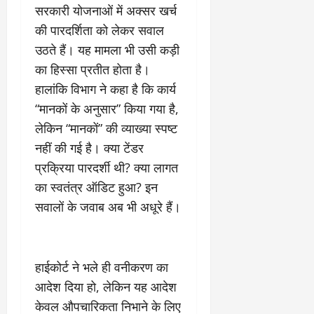
9
सरकारी योजनाओं में अक्सर खर्च
दि
मा
खा
की पारदर्शिता को लेकर सवाल
र्च
या
उठते हैं। यह मामला भी उसी कड़ी
को
आ
का हिस्सा प्रतीत होता है।
हो
ई
गी
ना
हालांकि विभाग ने कहा है कि कार्य
सी
,
“मानकों के अनुसार” किया गया है,
धी
ब
लेकिन “मानकों” की व्याख्या स्पष्ट
ट
ता
नहीं की गई है। क्या टेंडर
क्क
या
र
इ
प्रक्रिया पारदर्शी थी? क्या लागत
से
का स्वतंत्र ऑडिट हुआ? इन
क
February
सवालों के जवाब अब भी अधूरे हैं।
ला
21,
2026
का
अ
0
प
हाईकोर्ट ने भले ही वनीकरण का
मा
आदेश दिया हो, लेकिन यह आदेश
न
केवल औपचारिकता निभाने के लिए