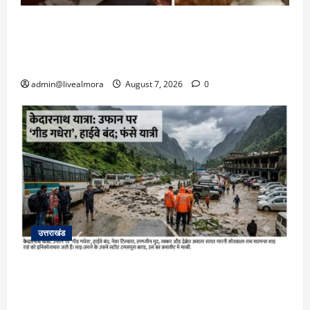
अल्मोड़ा: दराती के दम पर गुलदार से भिड़ी 22 वर्षीय
बहादुर बेटी, हमला नाकाम कर बचाई जान; अस्पताल में
भर्ती
admin@livealmora
August 7, 2026
0
उत्तराखंड
​चारधाम यात्रा अपडेट: केदारनाथ हाईवे पर गीड गधेरा
उफान पर, मलबा आने से यातायात ठप; सोनप्रयाग