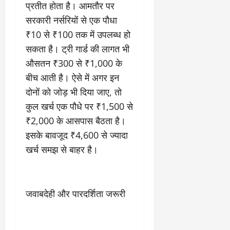
2
घो
री
न
प्रतीत होता है। आमतौर पर
’
षा
क्षा
प
सरकारी नर्सरियों से एक पौधा
का
ल
र
ट्रे
₹10 से ₹100 तक में उपलब्ध हो
ने
March
ल
‘
सकता है। ट्री गार्ड की लागत भी
12,
March
र
लि
2025
11,
औसतन ₹300 से ₹1,000 के
5
प
2025
बीच आती है। ऐसे में अगर इन
0
मा
-
0
र्च
सिं
दोनों को जोड़ भी दिया जाए, तो
को
किं
कुल खर्च एक पौधे पर ₹1,500 से
?
ग
₹2,000 के आसपास बैठता है।
य
’
इसके बावजूद ₹4,600 से ज्यादा
श
क
की
र
खर्च समझ से बाहर है।
‘
ने
टॉ
वा
क्सि
ले
क
गा
जवाबदेही और पारदर्शिता जरूरी
’
य
से
कों
1
को