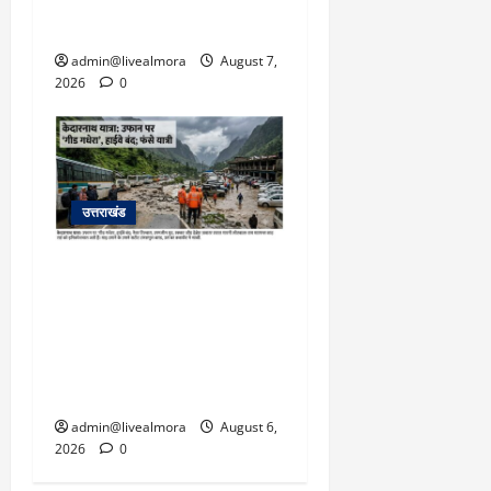
बचाई जान; अस्पताल में भर्ती
admin@livealmora
August 7,
2026
0
उत्तराखंड
​चारधाम यात्रा अपडेट:
केदारनाथ हाईवे पर गीड गधेरा
उफान पर, मलबा आने से
यातायात ठप; सोनप्रयाग
पार्किंग बनी ‘तालाब’
admin@livealmora
August 6,
2026
0