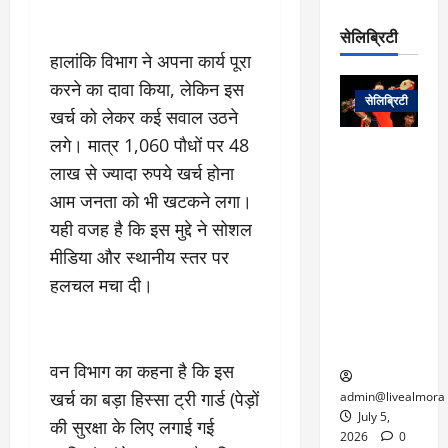
रो
प
चा
म
प
डे
सेलिब्रिटी
र
सिं
ट
हालांकि विभाग ने अपना कार्य पूरा
:
ह
जा
March
लो
न
करने का दावा किया, लेकिन इस
नें
31,
सेलिब्रिटी
क
ग
खर्च को लेकर कई सवाल उठने
2025
–
से
र
ती
लगे। मात्र 1,060 पौधों पर 48
वा
0
म
लोक कला के
न
लाख से ज्यादा रुपये खर्च होना
आ
न
एक युग का
म
यो
रे
अंत: पद्म
आम जनता को भी खटकने लगा।
ई
ग
गा
विभूषण से
त
यही वजह है कि इस मुद्दे ने सोशल
ने
में
सम्मानित
क
मीडिया और स्थानीय स्तर पर
पी
रो
मशहूर
2
सी
हलचल मचा दी।
ज
पंडवानी
9
ए
गा
गायिका डॉ.
ट्रे
स
र
तीजन बाई का
नें
मु
दे
निधन
र
वन विभाग का कहना है कि इस
ख्य
ने
द्द
प
में
खर्च का बड़ा हिस्सा ट्री गार्ड (पेड़ों
admin@livealmora
री
प्र
July 5,
की सुरक्षा के लिए लगाई गई
March
क्षा
दे
2026
0
27,