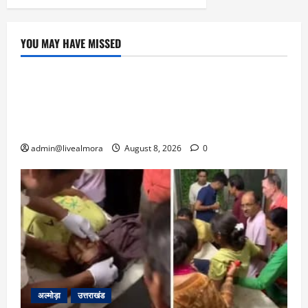
YOU MAY HAVE MISSED
उत्तराखंड
‘उत्तराखंड में जमीन मिलना नाइटमेयर बना’: देर रात
क्रिकेटर ऋषभ पंत ने CM धामी से लगाई गुहार,
मुख्यमंत्री ने दिया यह आश्वासन
admin@livealmora
August 8, 2026
0
अल्मोड़ा
उत्तराखंड