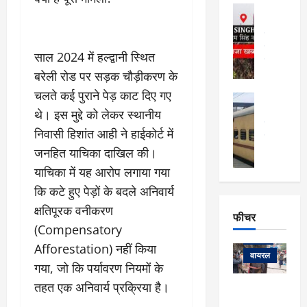
फि
मा
अल्मोड़ा
ल्म
र्ग
अल्मोड़ा और 
नि
खु
उत्तराखंड
द
र्दे
वायरल
विव
ला
साल 2024 में हल्द्वानी स्थित
श
वेब स्टोरीज
,
क
बरेली रोड पर सड़क चौड़ीकरण के
यु
हि
स
व
चलते कई पुराने पेड़ काट दिए गए
म
अल्मोड़ा
नो
क
खं
अल्मोड़ा और 
थे। इस मुद्दे को लेकर स्थानीय
ज
की
ड
उत्तराखंड
द
निवासी हिशांत आही ने हाईकोर्ट में
मि
इ
वायरल
वेब 
आ
श्रा
ला
उ
जनहित याचिका दाखिल की।
ने
गि
ज
त्त
से
याचिका में यह आरोप लगाया गया
र
के
रा
था
कि कटे हुए पेड़ों के बदले अनिवार्य
फ्ता
दौ
खं
बं
क्षतिपूरक वनीकरण
र
रा
ड
फीचर
द
देश
:
न
:
(Compensatory
:
फीचर
मो
ए
रे
9
Afforestation) नहीं किया
ना
म्स
ल
वायरल
कि
गया, जो कि पर्यावरण नियमों के
लि
ऋ
या
मी
सा
तहत एक अनिवार्य प्रक्रिया है।
षि
त्रि
केदारनाथ
में
को
के
यों
यात्रा के लिए