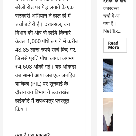
दर्शकों के बीच
बरेली रोड पर पेड़ लगाने के एक
जबरदस्त
सरकारी अभियान ने हाल ही में
चर्चा में आ
गया है।
चर्चा बटोरी है। दरअसल, वन
Netflix...
विभाग की ओर से हाईवे किनारे
केवल 1,060 पौधे लगाने में करीब
Read
Read
More
48.85 लाख रुपये खर्च किए गए,
more
about
जिससे प्रति पौधा लागत लगभग
ग्लोबल
अल्मोड़ा
चार्ट
₹4,608 आंकी गई। यह आंकड़ा
अल्मोड़ा और 
में
छाई
उत्तराखंड
द
तब सामने आया जब एक जनहित
नेटफ्लिक्स
वायरल
वेब 
की
याचिका (PIL) पर सुनवाई के
के
‘कोहरा
2’,
दा
दौरान वन विभाग ने उत्तराखंड
कहानी
र
और
हाईकोर्ट में शपथपत्र प्रस्तुत
अल्मोड़ा
किरदारों
ना
अल्मोड़ा और 
ने
किया।
फिर
थ
उत्तराखंड
द
मचाया
पै
वायरल
विव
तहलका
वेब स्टोरीज
द
सेलिब्रिटी
ल
क्या है पूरा मामला?