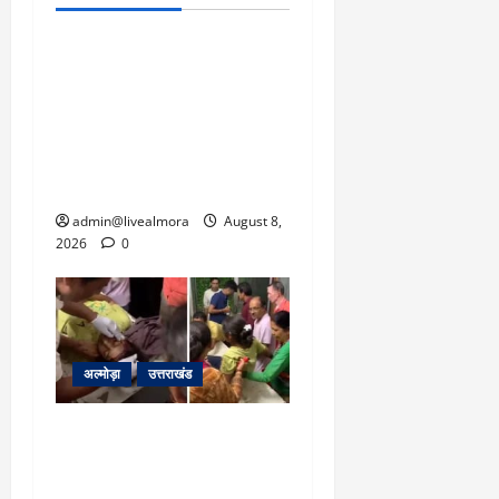
उत्तराखंड
‘उत्तराखंड में जमीन मिलना
नाइटमेयर बना’: देर रात
क्रिकेटर ऋषभ पंत ने CM
धामी से लगाई गुहार, मुख्यमंत्री
ने दिया यह आश्वासन
admin@livealmora
August 8,
2026
0
अल्मोड़ा
उत्तराखंड
अल्मोड़ा: दराती के दम पर
गुलदार से भिड़ी 22 वर्षीय
बहादुर बेटी, हमला नाकाम कर