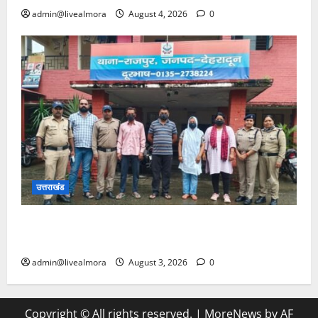
admin@livealmora
August 4, 2026
0
उत्तराखंड
​कलयुगी मां की करतूत: डेढ़ लाख में बेटी का किया सौदा, पैसे
कम पड़े तो रची अपहरण की झूठी कहानी; 4 गिरफ्तार
admin@livealmora
August 3, 2026
0
Copyright © All rights reserved.
|
MoreNews
by AF