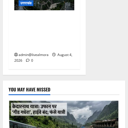
उत्तराखंड
उत्तराखंड में आफत की बारिश:
देहरादून, टिहरी, नैनीताल और
बागेश्वर में ‘येलो अलर्ट’, पहाड़ों पर
आकाशीय बिजली गिरने की
चेतावनी
admin@livealmora
August 4,
2026
0
YOU MAY HAVE MISSED