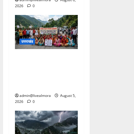
2026
0
उत्तराखंड
अल्मोड़ा में बाघ के हमले में
नवविवाहिता की मौत से भड़का
जनाक्रोश, मोहान तिराहा पर
सांकेतिक जाम लगाकर सरकार
को दी चेतावनी
admin@livealmora
August 5,
2026
0