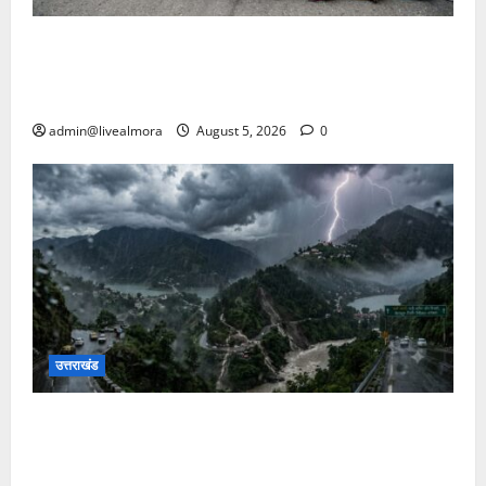
अल्मोड़ा में बाघ के हमले में नवविवाहिता की मौत से भड़का
जनाक्रोश, मोहान तिराहा पर सांकेतिक जाम लगाकर सरकार
को दी चेतावनी
admin@livealmora
August 5, 2026
0
उत्तराखंड
उत्तराखंड में आफत की बारिश: देहरादून, टिहरी, नैनीताल और
बागेश्वर में ‘येलो अलर्ट’, पहाड़ों पर आकाशीय बिजली गिरने की
चेतावनी