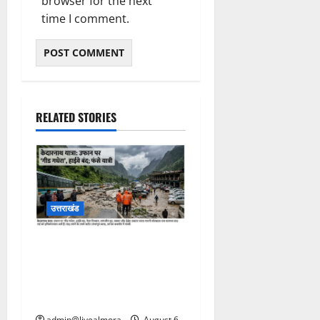
browser for the next
time I comment.
RELATED STORIES
उत्तराखंड
​चारधाम यात्रा अपडेट: केदारनाथ
हाईवे पर गीड गधेरा उफान पर,
मलबा आने से यातायात ठप;
सोनप्रयाग पार्किंग बनी ‘तालाब’
admin@livealmora
August 6,