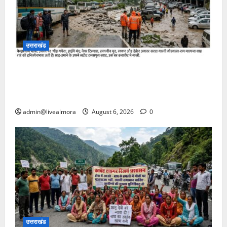
उत्तराखंड
​चारधाम यात्रा अपडेट: केदारनाथ हाईवे पर गीड गधेरा उफान
पर, मलबा आने से यातायात ठप; सोनप्रयाग पार्किंग बनी
‘तालाब’
admin@livealmora
August 6, 2026
0
उत्तराखंड