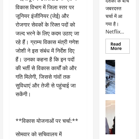
दर्शकों के बीच
विकास विभाग में जिला स्तर पर
जबरदस्त
जूनियर इंजीनियर (जेई) और
चर्चा में आ
गया है।
रोजगार सेवकों के रिक्त पदों को
Netflix...
जल्द भरने के लिए कदम उठाए जा
रहे हैं। ग्राम्य विकास मंत्री गणेश
Read
Read
More
जोशी ने इस संबंध में निर्देश दिए
more
about
हैं। उनका कहना है कि इन पदों
ग्लोबल
अल्मोड़ा
चार्ट
की भर्ती से विकास कार्यों को और
अल्मोड़ा और 
में
छाई
उत्तराखंड
द
गति मिलेगी, जिससे गांवों तक
नेटफ्लिक्स
वायरल
वेब 
की
सुविधाएं और तेजी से पहुंचाई जा
के
‘कोहरा
2’,
दा
सकेंगी।
कहानी
र
और
अल्मोड़ा
किरदारों
ना
अल्मोड़ा और 
ने
फिर
थ
उत्तराखंड
द
मचाया
**विकास योजनाओं पर चर्चा:**
पै
वायरल
विव
तहलका
वेब स्टोरीज
द
सेलिब्रिटी
सोमवार को सचिवालय में
ल