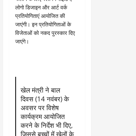
2
घो
री
न
’
लोगो डिजाइन और आर्ट वर्क
षा
क्षा
प
का
ल
र
प्रतियोगिताएं आयोजित की
ट्रे
ने
March
जाएंगी। इन प्रतियोगिताओं के
ल
‘
12,
March
विजेताओं को नकद पुरस्कार दिए
र
लि
2025
11,
5
प
जाएंगे।
2025
0
मा
-
0
र्च
सिं
को
किं
?
ग
य
’
श
क
की
र
खेल मंत्री ने बाल
‘
ने
दिवस (14 नवंबर) के
टॉ
वा
अवसर पर विशेष
क्सि
ले
क
गा
कार्यक्रम आयोजित
’
य
करने के निर्देश भी दिए,
से
कों
जिससे बच्चों में खेलों के
1
को