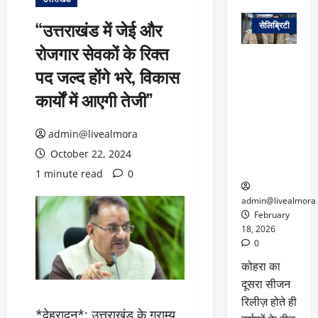
वेब स्टोरीज
“उत्तराखंड में जेई और
सेलिब्रिटी
रोजगार सेवकों के रिक्त
ग्लोबल चार्ट में
पद जल्द होंगे भरे, विकास
छाई
नेटफ्लिक्स
कार्यों में आएगी तेजी”
की ‘कोहरा 2’,
कहानी और
admin@livealmora
किरदारों ने
फिर मचाया
October 22, 2024
तहलका
1 minute read
0
admin@livealmora
February
18, 2026
0
कोहरा का
दूसरा सीजन
रिलीज़ होते ही
*देहरादून*: उत्तराखंड के ग्राम्य