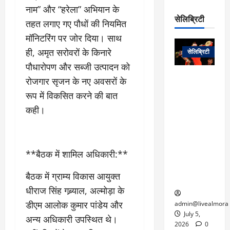
रो
प
नाम” और “हरेला” अभियान के
चा
म
प
डे
सेलिब्रिटी
र
सिं
तहत लगाए गए पौधों की नियमित
ट
:
ह
मॉनिटरिंग पर जोर दिया। साथ
जा
March
लो
न
नें
31,
ही, अमृत सरोवरों के किनारे
सेलिब्रिटी
क
ग
2025
–
पौधारोपण और सब्जी उत्पादन को
से
र
ती
वा
0
म
लोक कला के
रोजगार सृजन के नए अवसरों के
न
आ
न
एक युग का
म
रूप में विकसित करने की बात
यो
रे
अंत: पद्म
ई
कही।
ग
गा
विभूषण से
त
ने
में
सम्मानित
क
पी
रो
मशहूर
2
सी
ज
पंडवानी
9
**बैठक में शामिल अधिकारी:**
ए
गा
गायिका डॉ.
ट्रे
स
र
तीजन बाई का
नें
बैठक में ग्राम्य विकास आयुक्त
मु
दे
निधन
र
धीराज सिंह गब्र्याल, अल्मोड़ा के
ख्य
ने
द्द
प
में
डीएम आलोक कुमार पांडेय और
admin@livealmora
री
प्र
July 5,
अन्य अधिकारी उपस्थित थे।
March
क्षा
दे
2026
0
27,