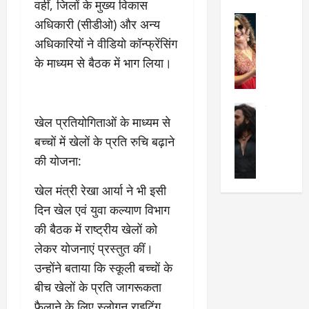
वहीं, जिलों के मुख्य विकास
का
श
2025
सेलिब्रिटी
ए
अधिकारी (सीडीओ) और अन्य
में
मे
क
चौ
0
अधिकारियों ने वीडियो कॉन्फ्रेंसिंग
ह
पे
थे
के माध्यम से बैठक में भाग लिया।
न
प
नं
त
र
ब
न
र
र
सेलिब्रिटी
हीं
द्द
प
खेल प्रतियोगिताओं के माध्यम से
र
की
कि
र
बच्चों में खेलों के प्रति रुचि बढ़ाने
ण
तो
या
,
वी
मं
,
की योजना:
ज
र
च
जा
ल्द
सिं
प
खेल मंत्री रेखा आर्या ने भी इसी
नें
प
ह
र
अ
हुं
दिन खेल एवं युवा कल्याण विभाग
की
क्यों
ब
चे
की बैठक में राष्ट्रीय खेलों को
‘
?
क
गा
लेकर योजनाएं प्रस्तुत कीं।
धु
’
ब
ती
रं
:
हो
स
उन्होंने बताया कि स्कूली बच्चों के
ध
श्रे
गी
रे
बीच खेलों के प्रति जागरूकता
र
या
प
स्था
फैलाने के लिए स्लोगन राइटिंग,