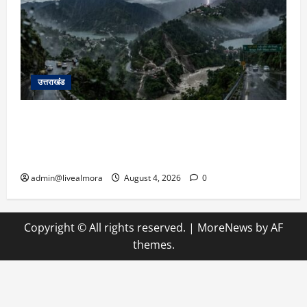
उत्तराखंड
उत्तराखंड में आफत की बारिश: देहरादून, टिहरी, नैनीताल
और बागेश्वर में ‘येलो अलर्ट’, पहाड़ों पर आकाशीय बिजली
गिरने की चेतावनी
admin@livealmora
August 4, 2026
0
Copyright © All rights reserved.
|
MoreNews
by AF
themes.