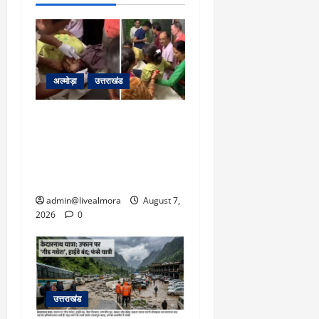
अल्मोड़ा
उत्तराखंड
अल्मोड़ा: दराती के दम पर
गुलदार से भिड़ी 22 वर्षीय
बहादुर बेटी, हमला नाकाम कर
बचाई जान; अस्पताल में भर्ती
admin@livealmora
August 7,
2026
0
उत्तराखंड