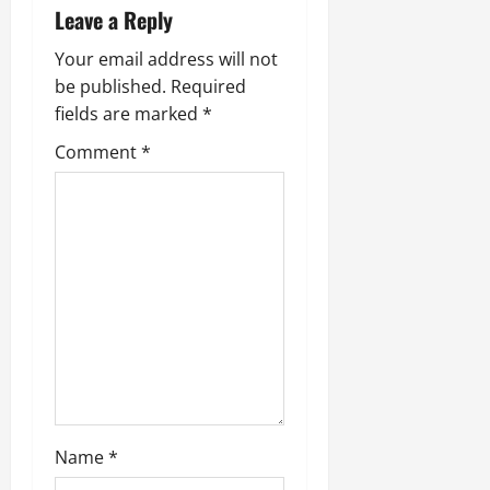
i
Leave a Reply
g
Your email address will not
be published.
Required
a
fields are marked
*
t
Comment
*
i
o
n
Name
*