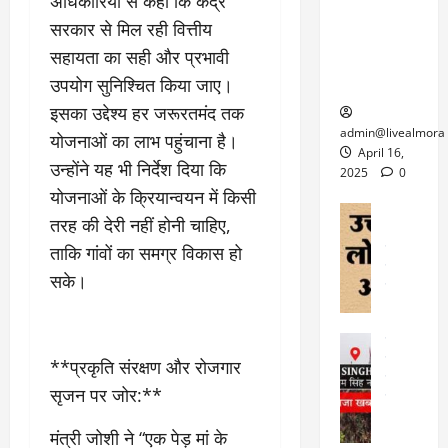
6
अधिकारियों से कहा कि केंद्र
फि
श
के
घोड़ा-खच्चरों
से
सरकार से मिल रही वित्तीय
ल्म
में
लि
के लिए
1
सहायता का सही और प्रभावी
ऑ
मौ
ए
क्वारंटीन
0
फ
त
अ
उपयोग सुनिश्चित किया जाए।
सेंटर स्थापित
फी
र
ह
ट
इसका उद्देश्य हर जरूरतमंद तक
क
म
March
ब
admin@livealmora
योजनाओं का लाभ पहुंचाना है।
र
सू
30,
र्फ
April 16,
ने
उन्होंने यह भी निर्देश दिया कि
2025
च
ह
2025
0
वा
ना
योजनाओं के क्रियान्वयन में किसी
टा
0
ले
,
अल्मोड़ा
ई
तरह की देरी नहीं होनी चाहिए,
अल्मोड़ा और 
नि
या
ग
उत्तराखंड
द
ताकि गांवों का समग्र विकास हो
र्दे
त्रा
ई
फीचर
वाय
श
से
सके।
विविध
वेब स
क
प
April
उ
प
ह
4,
त्त
र
उत्तराखंड
ले
2025
रा
देश
गं
**प्रकृति संरक्षण और रोजगार
ज
खं
फीचर
भी
0
रू
सृजन पर जोर:**
वायरल
ड
र
री
स
ऊ
आ
अ
मंत्री जोशी ने “एक पेड़ मां के
मा
ध