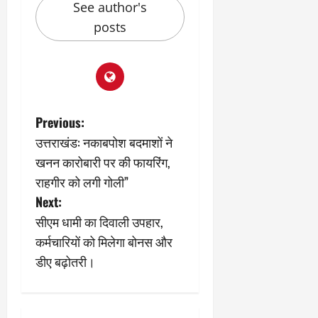
See author's
March
5,
posts
2026
0
P
Previous:
उत्तराखंड: नकाबपोश बदमाशों ने
o
खनन कारोबारी पर की फायरिंग,
s
राहगीर को लगी गोली”
Next:
t
सीएम धामी का दिवाली उपहार,
n
कर्मचारियों को मिलेगा बोनस और
डीए बढ़ोतरी।
a
v