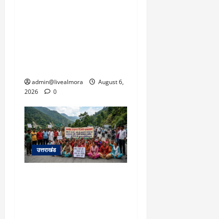
​चारधाम यात्रा अपडेट:
केदारनाथ हाईवे पर गीड गधेरा
उफान पर, मलबा आने से
यातायात ठप; सोनप्रयाग
पार्किंग बनी ‘तालाब’
admin@livealmora
August 6,
2026
0
उत्तराखंड
अल्मोड़ा में बाघ के हमले में
नवविवाहिता की मौत से भड़का
जनाक्रोश, मोहान तिराहा पर
सांकेतिक जाम लगाकर