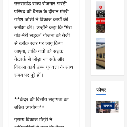
फि
मा
उत्तराखंड राज्य रोजगार गारंटी
अल्मोड़ा
ल्म
र्ग
अल्मोड़ा और 
परिषद की बैठक के दौरान मंत्री
नि
खु
उत्तराखंड
द
र्दे
गणेश जोशी ने विकास कार्यों की
वायरल
विव
ला
श
वेब स्टोरीज
समीक्षा की। उन्होंने कहा कि “मेरा
,
क
यु
हि
गांव-मेरी सड़क” योजना को तेजी
स
व
म
अल्मोड़ा
से ब्लॉक स्तर पर लागू किया
नो
क
खं
अल्मोड़ा और 
ज
की
जाएगा, ताकि गांवों को सड़क
ड
उत्तराखंड
द
मि
इ
वायरल
वेब 
आ
नेटवर्क से जोड़ा जा सके और
श्रा
ला
उ
ने
विकास कार्य उच्च गुणवत्ता के साथ
गि
ज
त्त
से
समय पर पूरे हों।
र
के
रा
था
फ्ता
दौ
खं
बं
र
रा
ड
फीचर
द
देश
:
न
:
:
फीचर
**केंद्र की वित्तीय सहायता का
मो
ए
रे
9
ना
म्स
ल
वायरल
उचित उपयोग:**
कि
लि
ऋ
या
मी
सा
षि
त्रि
ग्राम्य विकास मंत्री ने
केदारनाथ
में
को
के
यों
यात्रा के लिए