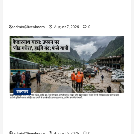
अल्मोड़ा: दराती के दम पर गुलदार से भिड़ी 22 वर्षीय
बहादुर बेटी, हमला नाकाम कर बचाई जान; अस्पताल में
भर्ती
admin@livealmora
August 7, 2026
0
उत्तराखंड
​चारधाम यात्रा अपडेट: केदारनाथ हाईवे पर गीड गधेरा
उफान पर, मलबा आने से यातायात ठप; सोनप्रयाग
पार्किंग बनी ‘तालाब’
admin@livealmora
August 6, 2026
0