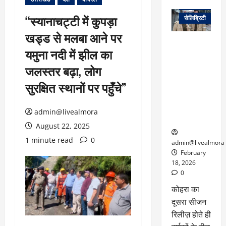
वेब स्टोरीज
“स्यानाचट्टी में कुपड़ा
सेलिब्रिटी
खड्ड से मलबा आने पर
ग्लोबल चार्ट में
यमुना नदी में झील का
छाई
नेटफ्लिक्स
जलस्तर बढ़ा, लोग
की ‘कोहरा 2’,
सुरक्षित स्थानों पर पहुँचे”
कहानी और
किरदारों ने
फिर मचाया
admin@livealmora
तहलका
August 22, 2025
1 minute read
0
admin@livealmora
February
18, 2026
0
कोहरा का
दूसरा सीजन
रिलीज़ होते ही