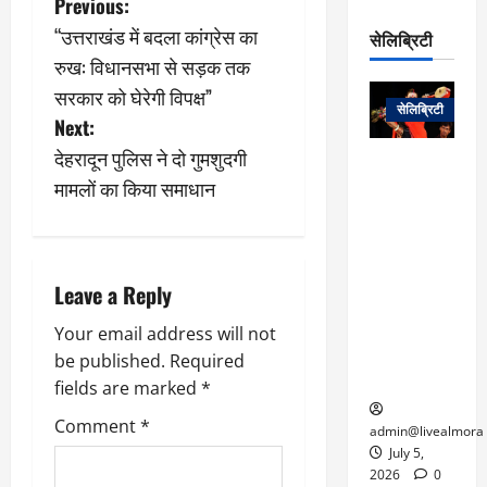
P
Previous:
रो
प
चा
म
प
डे
“उत्तराखंड में बदला कांग्रेस का
सेलिब्रिटी
o
र
सिं
ट
रुख: विधानसभा से सड़क तक
:
ह
जा
March
s
लो
न
सरकार को घेरेगी विपक्ष”
नें
31,
सेलिब्रिटी
क
ग
Next:
2025
–
t
से
र
ती
देहरादून पुलिस ने दो गुमशुदगी
वा
0
म
लोक कला के
न
n
मामलों का किया समाधान
आ
न
एक युग का
म
यो
रे
अंत: पद्म
ई
a
ग
गा
विभूषण से
त
ने
में
सम्मानित
क
v
पी
रो
मशहूर
Leave a Reply
2
सी
ज
पंडवानी
i
9
ए
गा
गायिका डॉ.
Your email address will not
ट्रे
स
र
तीजन बाई का
be published.
Required
g
नें
मु
दे
निधन
fields are marked
*
र
ख्य
ने
a
द्द
Comment
*
प
में
admin@livealmora
री
प्र
t
July 5,
March
क्षा
दे
2026
0
27,