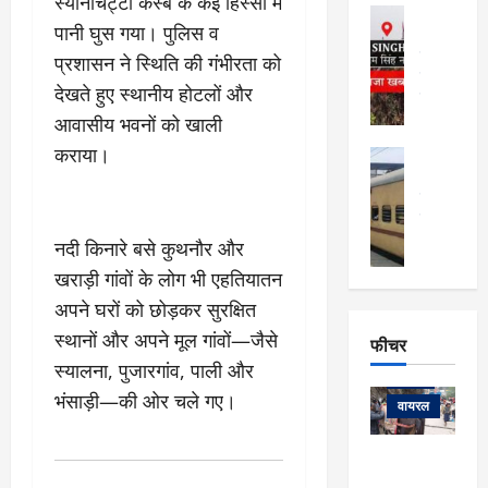
फि
स्यानाचट्टी कस्बे के कई हिस्सों में
मा
अल्मोड़ा
ल्म
पानी घुस गया। पुलिस व
र्ग
अल्मोड़ा और 
नि
खु
उत्तराखंड
द
प्रशासन ने स्थिति की गंभीरता को
र्दे
वायरल
विव
ला
देखते हुए स्थानीय होटलों और
श
वेब स्टोरीज
,
क
यु
आवासीय भवनों को खाली
हि
स
व
म
कराया।
अल्मोड़ा
नो
क
खं
अल्मोड़ा और 
ज
की
ड
उत्तराखंड
द
मि
इ
वायरल
वेब 
आ
श्रा
ला
उ
नदी किनारे बसे कुथनौर और
ने
गि
ज
त्त
से
खराड़ी गांवों के लोग भी एहतियातन
र
के
रा
था
अपने घरों को छोड़कर सुरक्षित
फ्ता
दौ
खं
बं
र
रा
ड
स्थानों और अपने मूल गांवों—जैसे
फीचर
द
देश
:
न
:
:
स्यालना, पुजारगांव, पाली और
फीचर
मो
ए
रे
9
भंसाड़ी—की ओर चले गए।
ना
म्स
ल
वायरल
कि
लि
ऋ
या
मी
सा
षि
त्रि
केदारनाथ
में
को
के
यों
यात्रा के लिए