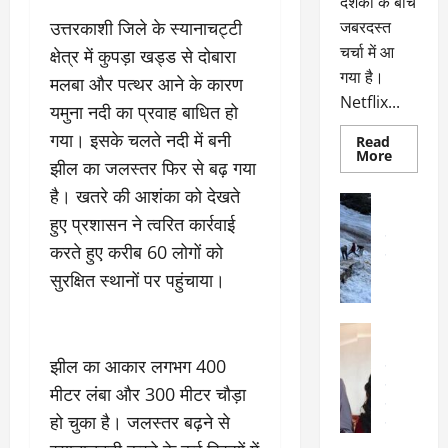
दर्शकों के बीच
उत्तरकाशी जिले के स्यानाचट्टी
जबरदस्त
चर्चा में आ
क्षेत्र में कुपड़ा खड्ड से दोबारा
गया है।
मलबा और पत्थर आने के कारण
Netflix...
यमुना नदी का प्रवाह बाधित हो
गया। इसके चलते नदी में बनी
Read
Read
More
झील का जलस्तर फिर से बढ़ गया
more
about
है। खतरे की आशंका को देखते
ग्लोबल
अल्मोड़ा
चार्ट
अल्मोड़ा और 
हुए प्रशासन ने त्वरित कार्रवाई
में
छाई
उत्तराखंड
द
करते हुए करीब 60 लोगों को
नेटफ्लिक्स
वायरल
वेब 
की
सुरक्षित स्थानों पर पहुंचाया।
के
‘कोहरा
2’,
दा
कहानी
र
और
अल्मोड़ा
किरदारों
ना
अल्मोड़ा और 
ने
झील का आकार लगभग 400
फिर
थ
उत्तराखंड
द
मचाया
पै
वायरल
विव
मीटर लंबा और 300 मीटर चौड़ा
तहलका
वेब स्टोरीज
द
हो चुका है। जलस्तर बढ़ने से
सेलिब्रिटी
ल