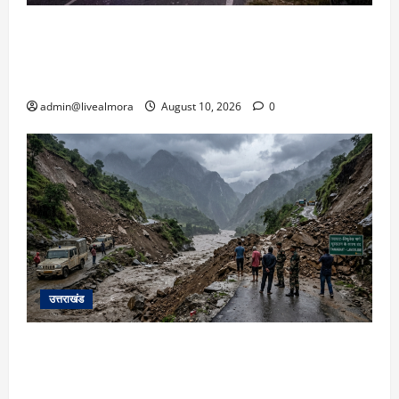
रुद्रपुर: रिंग रोड पर दर्दनाक हादसा! तेज रफ्तार
अनियंत्रित कार ने युवक-युवती को रौंदा, दोनों की
दर्दनाक मौत, कार चालक फरार
admin@livealmora
August 10, 2026
0
उत्तराखंड
यहाँ पिथौरागढ़ (उत्तराखंड) में हो रही भारी बारिश,
भूस्खलन और नदियों के जलस्तर बढ़ने से जुड़ी संपूर्ण
जानकारी के आधार पर तैयार की गई एक विस्तृत और