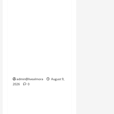
आशंका से इनकार नहीं किया
जा सकता। स्थानीय निवासी,
सेना के जवान और प्रशासन
इस समय प्रकृति की इस
दोहरी मार से जूझ रहे हैं, जहां
एक तरफ जनजीवन को पटरी
पर लाने की चुनौती है तो दूसरी
तरफ सामरिक दृष्टि से
महत्वपूर्ण सीमाओं की
कनेक्टिविटी को जल्द से जल्द
बहाल करने का दबाव है।
admin@livealmora
August 9,
2026
0
उत्तराखंड
‘उत्तराखंड में जमीन मिलना
नाइटमेयर बना’: देर रात
क्रिकेटर ऋषभ पंत ने CM