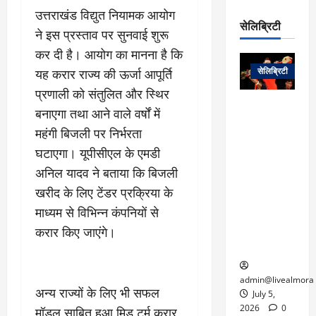
रो
प
चा
उत्तराखंड विद्युत नियामक आयोग
म
प
डे
सेलिब्रिटी
र
सिं
ने इस प्रस्ताव पर सुनवाई शुरू
ट
:
ह
जा
कर दी है। आयोग का मानना है कि
March
लो
न
नें
31,
सेलिब्रिटी
यह करार राज्य की ऊर्जा आपूर्ति
क
ग
2025
–
से
र
प्रणाली को संतुलित और स्थिर
ती
वा
0
म
लोक कला के
बनाएगा तथा आने वाले वर्षों में
न
आ
न
एक युग का
म
महंगी बिजली पर निर्भरता
यो
रे
अंत: पद्म
ई
घटाएगा। यूपीसीएल के एमडी
ग
गा
विभूषण से
त
ने
में
सम्मानित
अनिल यादव ने बताया कि बिजली
क
पी
रो
मशहूर
2
खरीद के लिए टेंडर प्रक्रिया के
सी
ज
पंडवानी
9
माध्यम से विभिन्न कंपनियों से
ए
गा
गायिका डॉ.
ट्रे
स
करार किए जाएंगे।
र
तीजन बाई का
नें
मु
दे
निधन
र
ख्य
ने
द्द
प
में
admin@livealmora
अन्य राज्यों के लिए भी सफल
री
प्र
July 5,
March
क्षा
दे
2026
0
मॉडल साबित हुआ मिड टर्म करार
27,