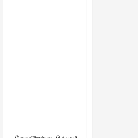
का येलो अलर्ट जारी किया है।
लगातार जारी बारिश के कारण
आने वाले दिनों में भूस्खलन की
घटनाओं में और बढ़ोतरी की
आशंका से इनकार नहीं किया
जा सकता। स्थानीय निवासी,
सेना के जवान और प्रशासन
इस समय प्रकृति की इस
दोहरी मार से जूझ रहे हैं, जहां
एक तरफ जनजीवन को पटरी
पर लाने की चुनौती है तो दूसरी
तरफ सामरिक दृष्टि से
महत्वपूर्ण सीमाओं की
कनेक्टिविटी को जल्द से जल्द
बहाल करने का दबाव है।
admin@livealmora
August 9,