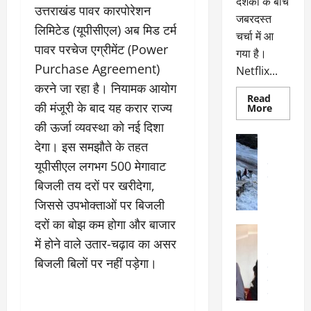
दर्शकों के बीच
उत्तराखंड पावर कारपोरेशन
जबरदस्त
लिमिटेड (यूपीसीएल) अब मिड टर्म
चर्चा में आ
पावर परचेज एग्रीमेंट (Power
गया है।
Purchase Agreement)
Netflix...
करने जा रहा है। नियामक आयोग
Read
की मंजूरी के बाद यह करार राज्य
Read
More
more
की ऊर्जा व्यवस्था को नई दिशा
about
ग्लोबल
अल्मोड़ा
देगा। इस समझौते के तहत
चार्ट
अल्मोड़ा और 
में
यूपीसीएल लगभग 500 मेगावाट
छाई
उत्तराखंड
द
नेटफ्लिक्स
वायरल
वेब 
बिजली तय दरों पर खरीदेगा,
की
के
‘कोहरा
जिससे उपभोक्ताओं पर बिजली
2’,
दा
कहानी
दरों का बोझ कम होगा और बाजार
र
और
अल्मोड़ा
किरदारों
ना
में होने वाले उतार-चढ़ाव का असर
अल्मोड़ा और 
ने
फिर
थ
उत्तराखंड
द
बिजली बिलों पर नहीं पड़ेगा।
मचाया
पै
वायरल
विव
तहलका
वेब स्टोरीज
द
सेलिब्रिटी
ल