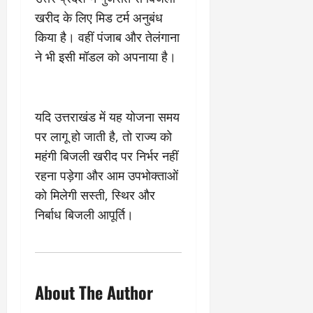
2
घो
री
न
’
षा
खरीद के लिए मिड टर्म अनुबंध
क्षा
प
का
ल
र
किया है। वहीं पंजाब और तेलंगाना
ट्रे
ने
March
ने भी इसी मॉडल को अपनाया है।
ल
‘
12,
March
र
लि
2025
11,
5
प
2025
0
मा
-
यदि उत्तराखंड में यह योजना समय
0
र्च
सिं
पर लागू हो जाती है, तो राज्य को
को
किं
?
ग
महंगी बिजली खरीद पर निर्भर नहीं
य
’
रहना पड़ेगा और आम उपभोक्ताओं
श
क
को मिलेगी सस्ती, स्थिर और
की
र
निर्बाध बिजली आपूर्ति।
‘
ने
टॉ
वा
क्सि
ले
क
गा
’
य
About The Author
से
कों
1
को