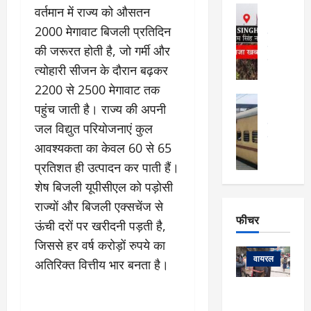
फि
मा
अल्मोड़ा
वर्तमान में राज्य को औसतन
ल्म
र्ग
अल्मोड़ा और 
नि
2000 मेगावाट बिजली प्रतिदिन
खु
उत्तराखंड
द
र्दे
की जरूरत होती है, जो गर्मी और
वायरल
विव
ला
श
वेब स्टोरीज
,
त्योहारी सीजन के दौरान बढ़कर
क
यु
हि
2200 से 2500 मेगावाट तक
स
व
म
अल्मोड़ा
नो
क
पहुंच जाती है। राज्य की अपनी
खं
अल्मोड़ा और 
ज
की
ड
उत्तराखंड
द
जल विद्युत परियोजनाएं कुल
मि
इ
वायरल
वेब 
आ
आवश्यकता का केवल 60 से 65
श्रा
ला
उ
ने
प्रतिशत ही उत्पादन कर पाती हैं।
गि
ज
त्त
से
र
के
रा
शेष बिजली यूपीसीएल को पड़ोसी
था
फ्ता
दौ
खं
बं
राज्यों और बिजली एक्सचेंज से
र
रा
ड
फीचर
द
देश
ऊंची दरों पर खरीदनी पड़ती है,
:
न
:
:
फीचर
मो
जिससे हर वर्ष करोड़ों रुपये का
ए
रे
9
ना
म्स
ल
वायरल
अतिरिक्त वित्तीय भार बनता है।
कि
लि
ऋ
या
मी
सा
षि
त्रि
केदारनाथ
में
को
के
यों
यात्रा के लिए