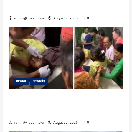
क्रिकेटर ऋषभ पंत ने CM धामी से लगाई गुहार,
मुख्यमंत्री ने दिया यह आश्वासन
admin@livealmora
August 8, 2026
0
अल्मोड़ा
उत्तराखंड
अल्मोड़ा: दराती के दम पर गुलदार से भिड़ी 22 वर्षीय
बहादुर बेटी, हमला नाकाम कर बचाई जान; अस्पताल में
भर्ती
admin@livealmora
August 7, 2026
0