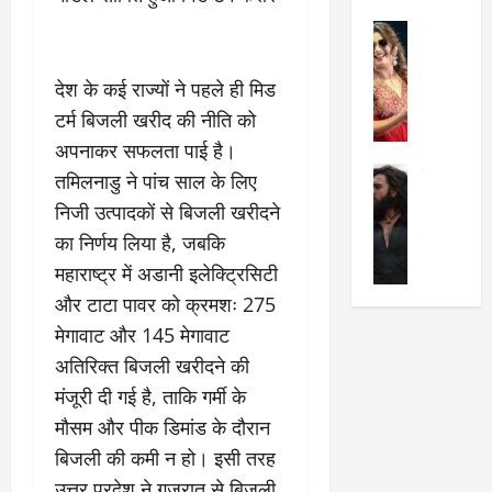
का
श
2025
सेलिब्रिटी
ए
में
मे
क
चौ
0
ह
पे
थे
देश के कई राज्यों ने पहले ही मिड
न
प
नं
टर्म बिजली खरीद की नीति को
त
र
ब
अपनाकर सफलता पाई है।
न
र
र
सेलिब्रिटी
हीं
तमिलनाडु ने पांच साल के लिए
द्द
प
र
की
कि
र
निजी उत्पादकों से बिजली खरीदने
ण
तो
या
,
का निर्णय लिया है, जबकि
वी
मं
,
ज
महाराष्ट्र में अडानी इलेक्ट्रिसिटी
र
च
जा
ल्द
सिं
प
नें
और टाटा पावर को क्रमशः 275
प
ह
र
अ
हुं
मेगावाट और 145 मेगावाट
की
क्यों
ब
चे
अतिरिक्त बिजली खरीदने की
‘
?
क
गा
धु
मंजूरी दी गई है, ताकि गर्मी के
’
ब
ती
रं
:
हो
स
मौसम और पीक डिमांड के दौरान
ध
श्रे
गी
रे
बिजली की कमी न हो। इसी तरह
र
या
प
स्था
उत्तर प्रदेश ने गुजरात से बिजली