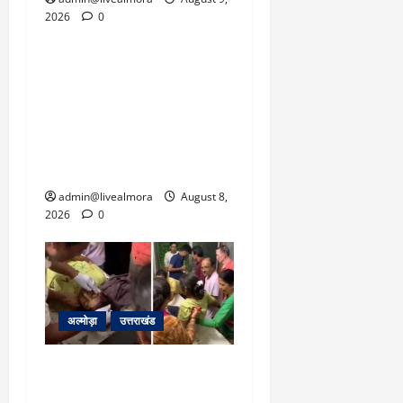
2026
0
उत्तराखंड
‘उत्तराखंड में जमीन मिलना
नाइटमेयर बना’: देर रात
क्रिकेटर ऋषभ पंत ने CM
धामी से लगाई गुहार, मुख्यमंत्री
ने दिया यह आश्वासन
admin@livealmora
August 8,
2026
0
अल्मोड़ा
उत्तराखंड
अल्मोड़ा: दराती के दम पर
गुलदार से भिड़ी 22 वर्षीय