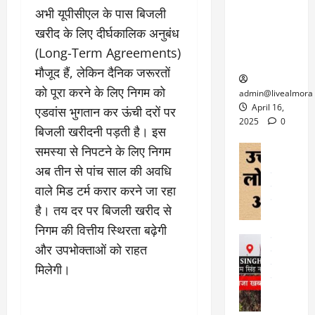
6
फि
श
के
अभी यूपीसीएल के पास बिजली
घोड़ा-खच्चरों
से
ल्म
में
लि
के लिए
1
खरीद के लिए दीर्घकालिक अनुबंध
ऑ
मौ
ए
क्वारंटीन
0
(Long-Term Agreements)
फ
त
अ
सेंटर स्थापित
फी
र
मौजूद हैं, लेकिन दैनिक जरूरतों
ह
ट
क
म
March
को पूरा करने के लिए निगम को
ब
admin@livealmora
र
सू
30,
र्फ
April 16,
एडवांस भुगतान कर ऊंची दरों पर
ने
2025
च
ह
2025
0
बिजली खरीदनी पड़ती है। इस
वा
ना
टा
0
ले
,
अल्मोड़ा
समस्या से निपटने के लिए निगम
ई
अल्मोड़ा और 
नि
या
ग
अब तीन से पांच साल की अवधि
उत्तराखंड
द
र्दे
त्रा
ई
वाले मिड टर्म करार करने जा रहा
फीचर
वाय
श
से
विविध
वेब स
है। तय दर पर बिजली खरीद से
क
प
April
उ
प
ह
निगम की वित्तीय स्थिरता बढ़ेगी
4,
त्त
र
उत्तराखंड
ले
2025
और उपभोक्ताओं को राहत
रा
देश
गं
ज
खं
फीचर
मिलेगी।
भी
0
रू
वायरल
ड
र
री
स
ऊ
आ
अ
मा
ध