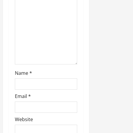
o
n
Name
*
Email
*
Website