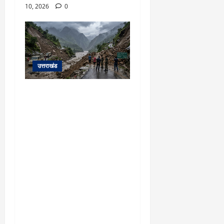
10, 2026
0
उत्तराखंड
यहाँ पिथौरागढ़ (उत्तराखंड) में
हो रही भारी बारिश, भूस्खलन
और नदियों के जलस्तर बढ़ने
से जुड़ी संपूर्ण जानकारी के
आधार पर तैयार की गई एक
विस्तृत और मौलिक समाचार
रिपोर्ट (News Article) दी गई
है: ​उत्तराखंड: पिथौरागढ़ में
कुदरत का कहर, मूसलाधार
बारिश से उफान पर काली