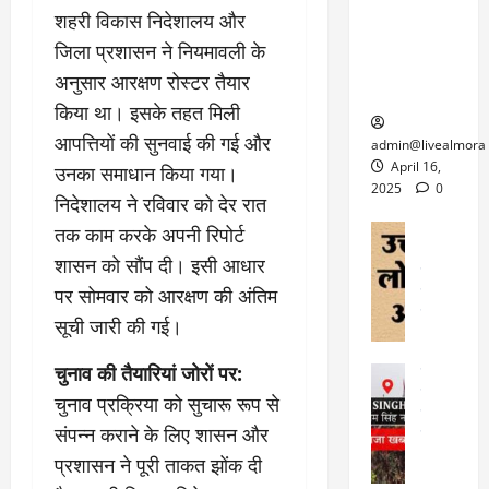
6
फि
श
के
शहरी विकास निदेशालय और
घोड़ा-खच्चरों
से
ल्म
में
लि
के लिए
1
जिला प्रशासन ने नियमावली के
ऑ
मौ
ए
क्वारंटीन
0
अनुसार आरक्षण रोस्टर तैयार
फ
त
अ
सेंटर स्थापित
फी
र
किया था। इसके तहत मिली
ह
ट
क
म
March
आपत्तियों की सुनवाई की गई और
ब
admin@livealmora
र
सू
30,
र्फ
April 16,
उनका समाधान किया गया।
ने
2025
च
ह
2025
0
निदेशालय ने रविवार को देर रात
वा
ना
टा
0
ले
,
अल्मोड़ा
तक काम करके अपनी रिपोर्ट
ई
अल्मोड़ा और 
नि
या
ग
शासन को सौंप दी। इसी आधार
उत्तराखंड
द
र्दे
त्रा
ई
पर सोमवार को आरक्षण की अंतिम
फीचर
वाय
श
से
विविध
वेब स
सूची जारी की गई।
क
प
April
उ
प
ह
4,
त्त
चुनाव की तैयारियां जोरों पर:
र
उत्तराखंड
ले
2025
रा
देश
गं
ज
चुनाव प्रक्रिया को सुचारू रूप से
खं
फीचर
भी
0
रू
संपन्न कराने के लिए शासन और
वायरल
ड
र
री
स
ऊ
प्रशासन ने पूरी ताकत झोंक दी
आ
अ
मा
ध