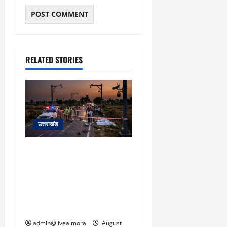
March
5,
2026
0
RELATED STORIES
उत्तराखंड
रुद्रपुर: रिंग रोड पर दर्दनाक
हादसा! तेज रफ्तार अनियंत्रित
कार ने युवक-युवती को रौंदा,
दोनों की दर्दनाक मौत, कार
चालक फरार
admin@livealmora
August