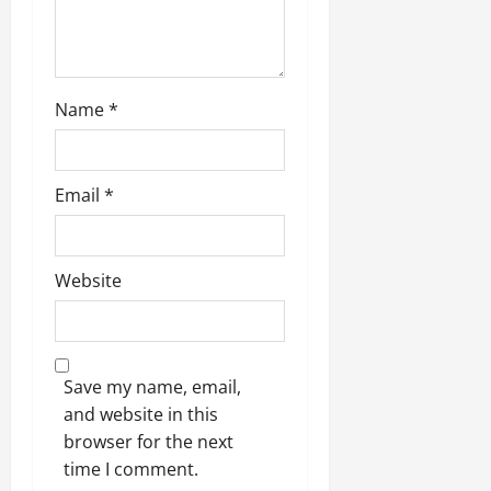
9
दि
मा
खा
र्च
या
को
आ
Name
*
हो
ई
गी
ना
सी
,
धी
ब
Email
*
ट
ता
क्क
या
र
इ
Website
से
क
February
ला
21,
2026
का
अ
Save my name, email,
0
प
and website in this
मा
browser for the next
न
time I comment.