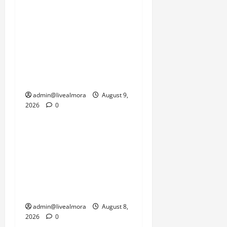
एक तरफ जनजीवन को पटरी
पर लाने की चुनौती है तो दूसरी
तरफ सामरिक दृष्टि से
महत्वपूर्ण सीमाओं की
कनेक्टिविटी को जल्द से जल्द
बहाल करने का दबाव है।
admin@livealmora
August 9,
2026
0
उत्तराखंड
‘उत्तराखंड में जमीन मिलना
नाइटमेयर बना’: देर रात
क्रिकेटर ऋषभ पंत ने CM
धामी से लगाई गुहार, मुख्यमंत्री
ने दिया यह आश्वासन
admin@livealmora
August 8,
2026
0