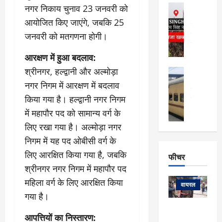
फि
मा
अल्मोड़ा
नगर निकाय चुनाव 23 जनवरी को
ल्म
र्ग
अल्मोड़ा और 
नि
आयोजित किए जाएंगे, जबकि 25
खु
उत्तराखंड
द
र्दे
जनवरी को मतगणना होगी।
वायरल
विव
ला
श
वेब स्टोरीज
,
क
यु
आरक्षण में हुआ बदलाव:
हि
स
व
म
श्रीनगर, हल्द्वानी और अल्मोड़ा
अल्मोड़ा
नो
क
खं
अल्मोड़ा और 
नगर निगम में आरक्षण में बदलाव
ज
की
ड
उत्तराखंड
द
मि
इ
किया गया है। हल्द्वानी नगर निगम
वायरल
वेब 
आ
श्रा
ला
उ
में महापौर पद को सामान्य वर्ग के
ने
गि
ज
त्त
से
लिए रखा गया है। अल्मोड़ा नगर
र
के
रा
था
निगम में यह पद ओबीसी वर्ग के
फ्ता
दौ
खं
बं
र
रा
ड
लिए आरक्षित किया गया है, जबकि
फीचर
द
देश
:
न
:
:
श्रीनगर नगर निगम में महापौर पद
फीचर
मो
ए
रे
9
महिला वर्ग के लिए आरक्षित किया
ना
म्स
ल
वायरल
कि
गया है।
लि
ऋ
या
मी
सा
षि
त्रि
केदारनाथ
में
आपत्तियों का निस्तारण:
को
के
यों
यात्रा के लिए