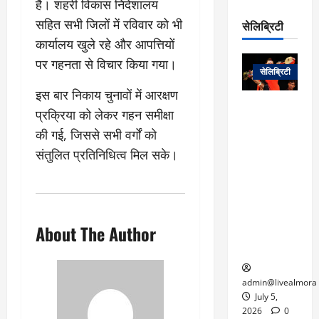
है। शहरी विकास निदेशालय
रो
प
चा
म
प
डे
सहित सभी जिलों में रविवार को भी
सेलिब्रिटी
र
सिं
ट
कार्यालय खुले रहे और आपत्तियों
:
ह
जा
March
लो
न
पर गहनता से विचार किया गया।
नें
31,
सेलिब्रिटी
क
ग
2025
–
से
र
इस बार निकाय चुनावों में आरक्षण
ती
वा
0
म
लोक कला के
प्रक्रिया को लेकर गहन समीक्षा
न
आ
न
एक युग का
म
की गई, जिससे सभी वर्गों को
यो
रे
अंत: पद्म
ई
संतुलित प्रतिनिधित्व मिल सके।
ग
गा
विभूषण से
त
ने
में
सम्मानित
क
पी
रो
मशहूर
2
सी
ज
पंडवानी
9
ए
गा
गायिका डॉ.
ट्रे
About The Author
स
र
तीजन बाई का
नें
मु
दे
निधन
र
ख्य
ने
द्द
प
में
admin@livealmora
री
प्र
July 5,
March
क्षा
दे
2026
0
27,