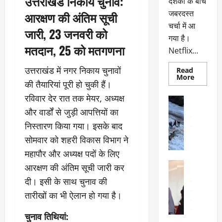
उत्तराखंड निकाय चुनाव:
दर्शकों के बीच
जबरदस्त
आरक्षण की अंतिम सूची
चर्चा में आ
जारी, 23 जनवरी को
गया है।
मतदान, 25 को मतगणना
Netflix...
उत्तराखंड में नगर निकाय चुनावों
Read
Read
More
की तैयारियां पूरी हो चुकी हैं।
more
about
रविवार देर रात तक मेयर, अध्यक्ष
ग्लोबल
अल्मोड़ा
चार्ट
अल्मोड़ा और 
और वार्डों से जुड़ी आपत्तियों का
में
छाई
उत्तराखंड
द
निस्तारण किया गया। इसके बाद
नेटफ्लिक्स
वायरल
वेब 
की
के
सोमवार को शहरी विकास विभाग ने
‘कोहरा
2’,
दा
महापौर और अध्यक्ष पदों के लिए
कहानी
र
और
अल्मोड़ा
आरक्षण की अंतिम सूची जारी कर
किरदारों
ना
अल्मोड़ा और 
ने
दी। इसी के साथ चुनाव की
फिर
थ
उत्तराखंड
द
मचाया
पै
वायरल
विव
तारीखों का भी ऐलान हो गया है।
तहलका
वेब स्टोरीज
द
सेलिब्रिटी
ल
चुनाव तिथियां: