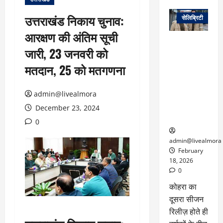
वेब स्टोरीज
उत्तराखंड निकाय चुनाव:
सेलिब्रिटी
आरक्षण की अंतिम सूची
ग्लोबल चार्ट में
जारी, 23 जनवरी को
छाई
नेटफ्लिक्स
मतदान, 25 को मतगणना
की ‘कोहरा 2’,
कहानी और
admin@livealmora
किरदारों ने
फिर मचाया
December 23, 2024
तहलका
0
admin@livealmora
February
18, 2026
0
कोहरा का
दूसरा सीजन
रिलीज़ होते ही