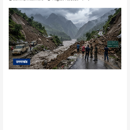
उत्तराखंड
यहाँ पिथौरागढ़ (उत्तराखंड) में हो रही भारी बारिश,
भूस्खलन और नदियों के जलस्तर बढ़ने से जुड़ी संपूर्ण
जानकारी के आधार पर तैयार की गई एक विस्तृत और
मौलिक समाचार रिपोर्ट (News Article) दी गई है: ​
उत्तराखंड: पिथौरागढ़ में कुदरत का कहर, मूसलाधार
बारिश से उफान पर काली नदी; भूस्खलन से चीन सीमा से
संपर्क टूटा ​विशेष रिपोर्ट | पिथौरागढ़ (उत्तराखंड) ​सीमांत