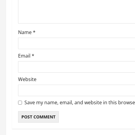
t
i
o
Name
*
n
Email
*
Website
Save my name, email, and website in this browse