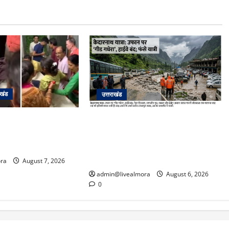
ाखंड
उत्तराखंड
के दम पर गुलदार से भिड़ी
​चारधाम यात्रा अपडेट: केदारनाथ हाईवे
र बेटी, हमला नाकाम कर
पर गीड गधेरा उफान पर, मलबा आने से
ल में भर्ती
यातायात ठप; सोनप्रयाग पार्किंग बनी
‘तालाब’
ra
August 7, 2026
admin@livealmora
August 6, 2026
0