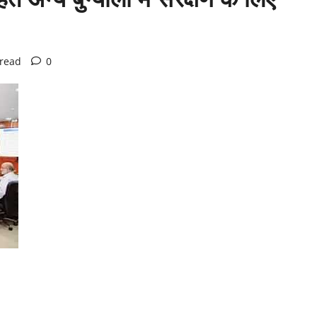
 read
0