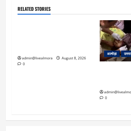
RELATED STORIES
उत्तराखंड
‘उत्तराखंड में जमीन मिलना नाइटमेयर
बना’: देर रात क्रिकेटर ऋषभ पंत ने CM
धामी से लगाई गुहार, मुख्यमंत्री ने दिया यह
आश्वासन
अल्मोड़ा
उत्तर
admin@livealmora
August 8, 2026
0
अल्मोड़ा: दराती 
22 वर्षीय बहादु
बचाई जान; अस्पता
admin@livealmo
0