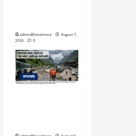
अल्मोड़ा: दराती के दम पर
गुलदार से भिड़ी 22 वर्षीय
बहादुर बेटी, हमला नाकाम कर
बचाई जान; अस्पताल में भर्ती
admin@livealmora
August 7,
2026
0
उत्तराखंड
​चारधाम यात्रा अपडेट:
केदारनाथ हाईवे पर गीड गधेरा
उफान पर, मलबा आने से
यातायात ठप; सोनप्रयाग
पार्किंग बनी ‘तालाब’
admin@livealmora
August 6,