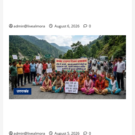
​चारधाम यात्रा अपडेट: केदारनाथ हाईवे पर गीड गधेरा
उफान पर, मलबा आने से यातायात ठप; सोनप्रयाग
पार्किंग बनी ‘तालाब’
admin@livealmora
August 6, 2026
0
उत्तराखंड
अल्मोड़ा में बाघ के हमले में नवविवाहिता की मौत से भड़का
जनाक्रोश, मोहान तिराहा पर सांकेतिक जाम लगाकर
सरकार को दी चेतावनी
admin@livealmora
August 5, 2026
0