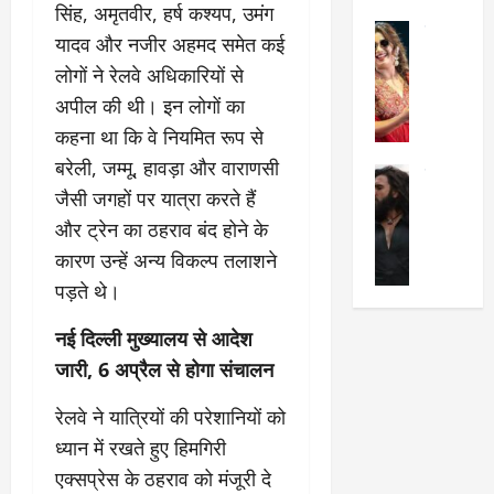
सिंह, अमृतवीर, हर्ष कश्यप, उमंग
का
श
2025
सेलिब्रिटी
ए
में
यादव और नजीर अहमद समेत कई
मे
क
चौ
0
लोगों ने रेलवे अधिकारियों से
ह
पे
थे
अपील की थी। इन लोगों का
न
प
नं
त
र
ब
कहना था कि वे नियमित रूप से
न
र
र
बरेली, जम्मू, हावड़ा और वाराणसी
सेलिब्रिटी
हीं
द्द
प
जैसी जगहों पर यात्रा करते हैं
र
की
कि
र
ण
और ट्रेन का ठहराव बंद होने के
तो
या
,
वी
मं
,
ज
कारण उन्हें अन्य विकल्प तलाशने
र
च
जा
ल्द
पड़ते थे।
सिं
प
नें
प
ह
र
अ
हुं
नई दिल्ली मुख्यालय से आदेश
की
क्यों
ब
चे
जारी, 6 अप्रैल से होगा संचालन
‘
?
क
गा
धु
’
ब
ती
रेलवे ने यात्रियों की परेशानियों को
रं
:
हो
स
ध
ध्यान में रखते हुए हिमगिरी
श्रे
गी
रे
र
या
प
स्था
एक्सप्रेस के ठहराव को मंजूरी दे