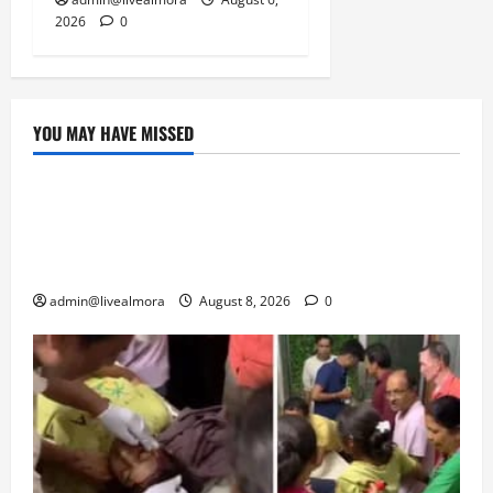
2026
0
YOU MAY HAVE MISSED
उत्तराखंड
‘उत्तराखंड में जमीन मिलना नाइटमेयर बना’: देर रात
क्रिकेटर ऋषभ पंत ने CM धामी से लगाई गुहार,
मुख्यमंत्री ने दिया यह आश्वासन
admin@livealmora
August 8, 2026
0