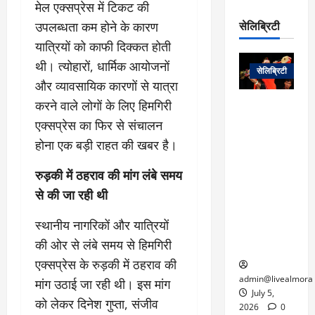
रो
प
मेल एक्सप्रेस में टिकट की
चा
म
प
डे
सेलिब्रिटी
उपलब्धता कम होने के कारण
र
सिं
ट
:
ह
यात्रियों को काफी दिक्कत होती
जा
March
लो
न
थी। त्योहारों, धार्मिक आयोजनों
नें
31,
सेलिब्रिटी
क
ग
2025
–
और व्यावसायिक कारणों से यात्रा
से
र
ती
करने वाले लोगों के लिए हिमगिरी
वा
0
म
लोक कला के
न
आ
न
एक युग का
एक्सप्रेस का फिर से संचालन
म
यो
रे
अंत: पद्म
होना एक बड़ी राहत की खबर है।
ई
ग
गा
विभूषण से
त
ने
में
सम्मानित
रुड़की में ठहराव की मांग लंबे समय
क
पी
रो
मशहूर
2
से की जा रही थी
सी
ज
पंडवानी
9
ए
गा
गायिका डॉ.
ट्रे
स्थानीय नागरिकों और यात्रियों
स
र
तीजन बाई का
नें
की ओर से लंबे समय से हिमगिरी
मु
दे
निधन
र
ख्य
ने
एक्सप्रेस के रुड़की में ठहराव की
द्द
प
में
admin@livealmora
मांग उठाई जा रही थी। इस मांग
री
प्र
July 5,
March
को लेकर दिनेश गुप्ता, संजीव
क्षा
दे
2026
0
27,