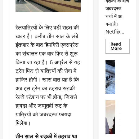
दर्शकों के बीच
जबरदस्त
चर्चा में आ
गया है।
रेलयात्रियों के लिए बड़ी राहत की
Netflix...
खबर है। करीब तीन साल के लंबे
इंतजार के बाद हिमगिरी एक्सप्रेस
Read
Read
More
more
का संचालन एक बार फिर से शुरू
about
ग्लोबल
किया जा रहा है। 6 अप्रैल से यह
अल्मोड़ा
चार्ट
अल्मोड़ा और 
में
ट्रेन फिर से यात्रियों की सेवा में
छाई
उत्तराखंड
द
नेटफ्लिक्स
हाजिर होगी। खास बात यह है कि
वायरल
वेब 
की
के
‘कोहरा
अब इस ट्रेन का ठहराव रुड़की
2’,
दा
कहानी
रेलवे स्टेशन पर भी होगा, जिससे
र
और
अल्मोड़ा
किरदारों
हावड़ा और जम्मूतवी रूट के
ना
अल्मोड़ा और 
ने
फिर
यात्रियों को जबरदस्त फायदा
थ
उत्तराखंड
द
मचाया
पै
वायरल
विव
तहलका
मिलेगा।
वेब स्टोरीज
द
सेलिब्रिटी
ल
तीन साल से रुड़की में ठहराव था