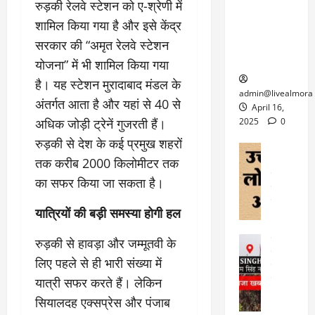
6
रुड़की रेलवे स्टेशन को ए-श्रेणी में
फि
श
के
घोड़ा-खच्चरों
से
शामिल किया गया है और इसे केंद्र
ल्म
में
लि
के लिए
1
ऑ
मौ
ए
सरकार की “अमृत रेलवे स्टेशन
क्वारंटीन
0
फ
त
अ
सेंटर स्थापित
फी
योजना” में भी शामिल किया गया
र
ह
ट
है। यह स्टेशन मुरादाबाद मंडल के
क
म
March
ब
admin@livealmora
र
अंतर्गत आता है और यहां से 40 से
सू
30,
र्फ
April 16,
ने
2025
च
अधिक जोड़ी ट्रेनें गुजरती हैं।
ह
2025
0
वा
ना
टा
रुड़की से देश के कई प्रमुख शहरों
0
ले
,
अल्मोड़ा
ई
तक करीब 2000 किलोमीटर तक
अल्मोड़ा और 
नि
या
ग
उत्तराखंड
द
र्दे
त्रा
का सफर किया जा सकता है।
ई
फीचर
वाय
श
से
विविध
वेब स
क
प
यात्रियों की बड़ी समस्या होगी हल
April
उ
प
ह
4,
त्त
र
उत्तराखंड
रुड़की से हावड़ा और जम्मूतवी के
ले
2025
रा
देश
गं
ज
लिए पहले से ही भारी संख्या में
खं
फीचर
भी
0
रू
वायरल
यात्री सफर करते हैं। लेकिन
ड
र
री
स
ऊ
सियालदह एक्सप्रेस और पंजाब
आ
अ
मा
ध