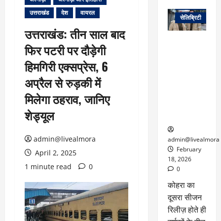
वेब स्टोरीज
उत्तराखंड
देश
वायरल
सेलिब्रिटी
उत्तराखंड: तीन साल बाद
ग्लोबल चार्ट में
फिर पटरी पर दौड़ेगी
छाई
नेटफ्लिक्स
हिमगिरी एक्सप्रेस, 6
की ‘कोहरा 2’,
अप्रैल से रुड़की में
कहानी और
किरदारों ने
मिलेगा ठहराव, जानिए
फिर मचाया
शेड्यूल
तहलका
admin@livealmora
admin@livealmora
February
April 2, 2025
18, 2026
1 minute read
0
0
कोहरा का
दूसरा सीजन
रिलीज़ होते ही