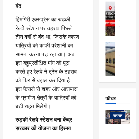
फि
मा
अल्मोड़ा
बंद
ल्म
र्ग
अल्मोड़ा और 
नि
खु
उत्तराखंड
द
हिमगिरी एक्सप्रेस का रुड़की
र्दे
वायरल
विव
ला
श
रेलवे स्टेशन पर ठहराव पिछले
वेब स्टोरीज
,
क
यु
तीन वर्षों से बंद था, जिसके कारण
हि
स
व
म
यात्रियों को काफी परेशानी का
अल्मोड़ा
नो
क
खं
अल्मोड़ा और 
सामना करना पड़ रहा था। अब
ज
की
ड
उत्तराखंड
द
मि
इ
इस बहुप्रतीक्षित मांग को पूरा
वायरल
वेब 
आ
श्रा
ला
उ
ने
करते हुए रेलवे ने ट्रेन के ठहराव
गि
ज
त्त
से
को फिर से बहाल कर दिया है।
र
के
रा
था
इस फैसले से शहर और आसपास
फ्ता
दौ
खं
बं
र
रा
ड
के ग्रामीण क्षेत्रों के यात्रियों को
फीचर
द
देश
:
न
:
:
बड़ी राहत मिलेगी।
फीचर
मो
ए
रे
9
ना
म्स
ल
वायरल
कि
रुड़की रेलवे स्टेशन बना केंद्र
लि
ऋ
या
मी
सरकार की योजना का हिस्सा
सा
षि
त्रि
केदारनाथ
में
को
के
यों
यात्रा के लिए