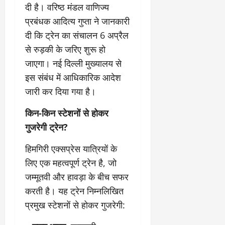
2
घो
री
न
दी है। वरिष्ठ मंडल वाणिज्य
’
षा
क्षा
प
प्रबंधक आदित्य गुप्ता ने जानकारी
का
ल
र
ट्रे
ने
दी कि ट्रेन का संचालन 6 अप्रैल
March
ल
‘
12,
से रुड़की के जरिए शुरू हो
March
र
लि
2025
11,
जाएगा। नई दिल्ली मुख्यालय से
5
प
2025
0
इस संबंध में आधिकारिक आदेश
मा
-
0
र्च
सिं
जारी कर दिया गया है।
को
किं
?
ग
किन-किन स्टेशनों से होकर
य
’
गुजरेगी ट्रेन?
श
क
की
र
हिमगिरी एक्सप्रेस यात्रियों के
‘
ने
लिए एक महत्वपूर्ण ट्रेन है, जो
टॉ
वा
जम्मूतवी और हावड़ा के बीच सफर
क्सि
ले
क
गा
करती है। यह ट्रेन निम्नलिखित
’
य
प्रमुख स्टेशनों से होकर गुजरेगी:
से
कों
1
को