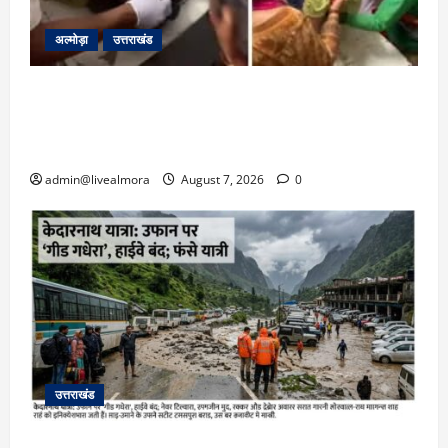
अल्मोड़ा
उत्तराखंड
अल्मोड़ा: दराती के दम पर गुलदार से भिड़ी 22 वर्षीय
बहादुर बेटी, हमला नाकाम कर बचाई जान; अस्पताल में
भर्ती
admin@livealmora
August 7, 2026
0
उत्तराखंड