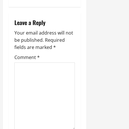
v
i
Leave a Reply
g
Your email address will not
be published.
Required
a
fields are marked
*
t
Comment
*
i
o
n