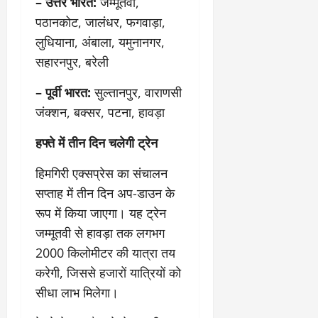
– उत्तर भारत:
जम्मूतवी,
9
दि
पठानकोट, जालंधर, फगवाड़ा,
मा
खा
र्च
लुधियाना, अंबाला, यमुनानगर,
या
को
आ
सहारनपुर, बरेली
हो
ई
गी
ना
– पूर्वी भारत:
सुल्तानपुर, वाराणसी
सी
,
जंक्शन, बक्सर, पटना, हावड़ा
धी
ब
ट
ता
हफ्ते में तीन दिन चलेगी ट्रेन
क्क
या
र
इ
हिमगिरी एक्सप्रेस का संचालन
से
सप्ताह में तीन दिन अप-डाउन के
क
February
रूप में किया जाएगा। यह ट्रेन
ला
21,
2026
का
जम्मूतवी से हावड़ा तक लगभग
अ
2000 किलोमीटर की यात्रा तय
0
प
करेगी, जिससे हजारों यात्रियों को
मा
सीधा लाभ मिलेगा।
न