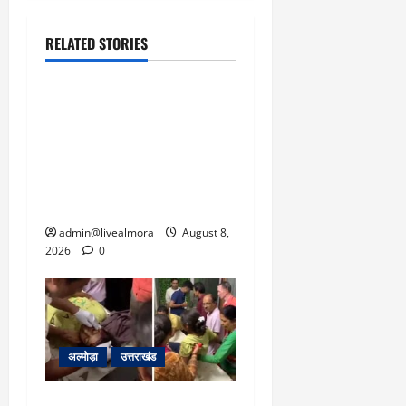
RELATED STORIES
उत्तराखंड
‘उत्तराखंड में जमीन मिलना
नाइटमेयर बना’: देर रात
क्रिकेटर ऋषभ पंत ने CM
धामी से लगाई गुहार, मुख्यमंत्री
ने दिया यह आश्वासन
admin@livealmora
August 8,
2026
0
अल्मोड़ा
उत्तराखंड