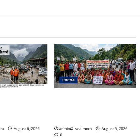
उत्तराखंड
अपडेट: केदारनाथ हाईवे
अल्मोड़ा में बाघ के हमले में नवविवाहिता की
फान पर, मलबा आने से
मौत से भड़का जनाक्रोश, मोहान तिराहा
्रयाग पार्किंग बनी
पर सांकेतिक जाम लगाकर सरकार को दी
चेतावनी
ra
August 6, 2026
admin@livealmora
August 5, 2026
0