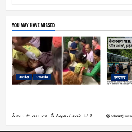
YOU MAY HAVE MISSED
अल्मोड़ा
उत्तराखंड
उत्तराखंड
अल्मोड़ा: दराती के दम पर गुलदार से भिड़ी 22
​चारधाम यात्
वर्षीय बहादुर बेटी, हमला नाकाम कर बचाई जान;
गधेरा उफान प
अस्पताल में भर्ती
सोनप्रयाग पार
admin@livealmora
August 7, 2026
0
admin@live