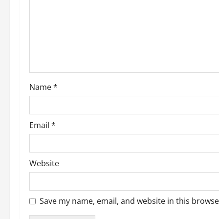
a
t
i
o
Name
*
n
Email
*
Website
Save my name, email, and website in this browse