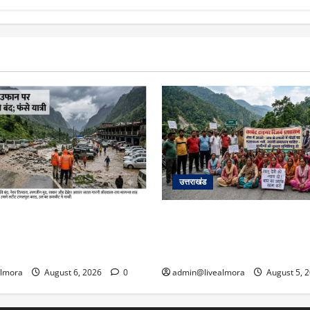
उत्तराखंड
रा अपडेट: केदारनाथ हाईवे पर गीड
अल्मोड़ा में बाघ के हमले में नवविव
र, मलबा आने से यातायात ठप;
से भड़का जनाक्रोश, मोहान तिराहा
्किंग बनी ‘तालाब’
जाम लगाकर सरकार को दी चेतावन
almora
August 6, 2026
0
admin@livealmora
August 5, 