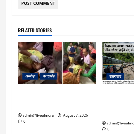
RELATED STORIES
अल्मोड़ा
उत्तराखंड
उत्तराखंड
अल्मोड़ा: दराती के दम पर गुलदार से भिड़ी
​चारधाम यात्रा 
22 वर्षीय बहादुर बेटी, हमला नाकाम कर
पर गीड गधेरा उ
बचाई जान; अस्पताल में भर्ती
यातायात ठप; सोनप
‘तालाब’
admin@livealmora
August 7, 2026
0
admin@livealmo
0