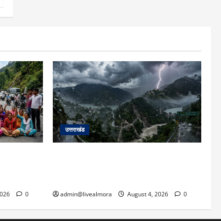
उत्तराखंड
ाहिता की मौत
उत्तराखंड में आफत की बारिश: देहरादून, टिहरी,
 पर सांकेतिक
नैनीताल और बागेश्वर में ‘येलो अलर्ट’, पहाड़ों पर
ी
आकाशीय बिजली गिरने की चेतावनी
2026
0
admin@livealmora
August 4, 2026
0