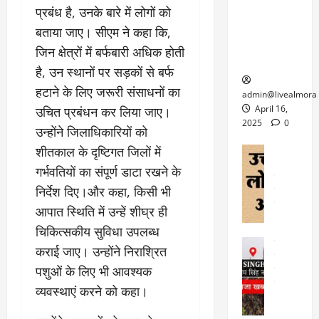
6
फि
श
के
प्रबंध है, उनके बारे में लोगों को
घोड़ा-खच्चरों
से
ल्म
में
लि
के लिए
1
बताया जाए। सीएम ने कहा कि,
ऑ
मौ
ए
क्वारंटीन
0
जिन क्षेत्रों में बर्फबारी अधिक होती
फ
त
अ
सेंटर स्थापित
फी
है, उन स्थानों पर सड़कों से बर्फ
र
ह
ट
क
म
हटाने के लिए जरूरी संसाधनों का
March
ब
admin@livealmora
र
सू
30,
र्फ
April 16,
उचित प्रबंधन कर लिया जाए।
ने
2025
च
ह
2025
0
उन्होंने जिलाधिकारियों को
वा
ना
टा
0
ले
शीतकाल के दृष्टिगत जिलों में
,
अल्मोड़ा
ई
अल्मोड़ा और 
नि
या
गर्भवतियों का संपूर्ण डाटा रखने के
ग
उत्तराखंड
द
र्दे
त्रा
ई
निर्देश दिए।और कहा, किसी भी
फीचर
वाय
श
से
विविध
वेब स
आपात स्थिति में उन्हें शीघ्र ही
क
प
April
उ
प
ह
चिकित्सकीय सुविधा उपलब्ध
4,
त्त
र
उत्तराखंड
ले
कराई जाए। उन्होंने निराश्रित
2025
रा
देश
गं
ज
खं
पशुओं के लिए भी आवश्यक
फीचर
भी
0
रू
वायरल
ड
व्यवस्थाएं करने को कहा।
र
री
स
ऊ
आ
अ
मा
ध