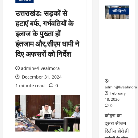
वेब स्टोरीज
उत्तराखंड: सड़कों से
सेलिब्रिटी
हटाएं बर्फ, गर्भवतियों के
ग्लोबल चार्ट में
इलाज के पुख्ता हों
छाई
नेटफ्लिक्स
इंतजाम और,सीएम धामी ने
की ‘कोहरा 2’,
दिए अफसरों को निर्देश
कहानी और
किरदारों ने
फिर मचाया
admin@livealmora
तहलका
December 31, 2024
1 minute read
0
admin@livealmora
February
18, 2026
0
कोहरा का
दूसरा सीजन
रिलीज़ होते ही