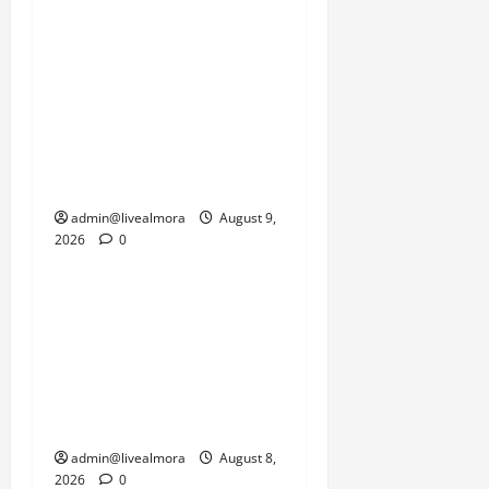
दोहरी मार से जूझ रहे हैं, जहां
एक तरफ जनजीवन को पटरी
पर लाने की चुनौती है तो दूसरी
तरफ सामरिक दृष्टि से
महत्वपूर्ण सीमाओं की
कनेक्टिविटी को जल्द से जल्द
बहाल करने का दबाव है।
admin@livealmora
August 9,
2026
0
उत्तराखंड
‘उत्तराखंड में जमीन मिलना
नाइटमेयर बना’: देर रात
क्रिकेटर ऋषभ पंत ने CM
धामी से लगाई गुहार, मुख्यमंत्री
ने दिया यह आश्वासन
admin@livealmora
August 8,
2026
0