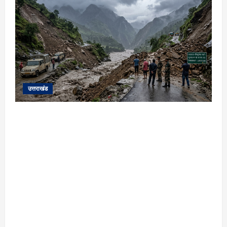
उत्तराखंड
यहाँ पिथौरागढ़ (उत्तराखंड) में हो रही भारी बारिश,
भूस्खलन और नदियों के जलस्तर बढ़ने से जुड़ी संपूर्ण
जानकारी के आधार पर तैयार की गई एक विस्तृत और
मौलिक समाचार रिपोर्ट (News Article) दी गई है: ​
उत्तराखंड: पिथौरागढ़ में कुदरत का कहर, मूसलाधार
बारिश से उफान पर काली नदी; भूस्खलन से चीन सीमा से
संपर्क टूटा ​विशेष रिपोर्ट | पिथौरागढ़ (उत्तराखंड) ​सीमांत
जनपद पिथौरागढ़ में आफत की बारिश का सिलसिला