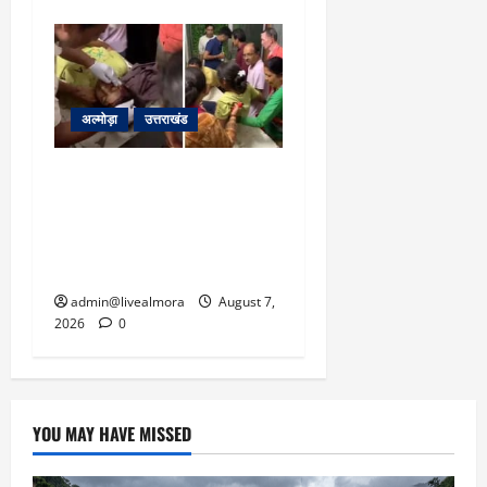
अल्मोड़ा
उत्तराखंड
अल्मोड़ा: दराती के दम पर
गुलदार से भिड़ी 22 वर्षीय
बहादुर बेटी, हमला नाकाम कर
बचाई जान; अस्पताल में भर्ती
admin@livealmora
August 7,
2026
0
YOU MAY HAVE MISSED