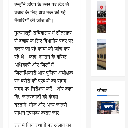
फि
मा
उन्होंने डीएम के स्तर पर ठंड से
अल्मोड़ा
ल्म
र्ग
अल्मोड़ा और 
बचाव के लिए अब तक की गई
नि
खु
उत्तराखंड
द
र्दे
तैयारियों की जांच की।
वायरल
विव
ला
श
वेब स्टोरीज
,
क
यु
मुख्यमंत्री सचिवालय में शीतलहर
हि
स
व
म
से बचाव के लिए विभागीय स्तर पर
अल्मोड़ा
नो
क
खं
अल्मोड़ा और 
कराए जा रहे कार्यों की जांच कर
ज
की
ड
उत्तराखंड
द
रहे थे। कहा, शासन के वरिष्ठ
मि
इ
वायरल
वेब 
आ
श्रा
ला
उ
अधिकारी और जिलों में
ने
गि
ज
त्त
से
जिलाधिकारी और पुलिस अधीक्षक
र
के
रा
था
रेन बसेरों की प्रबंधो का समय-
फ्ता
दौ
खं
बं
र
रा
समय पर निरीक्षण करें। और कहा
ड
फीचर
द
देश
:
न
:
कि, जरूरतमंदों को कंबल,
:
फीचर
मो
ए
रे
9
दस्ताने, मोजे और अन्य जरूरी
ना
म्स
ल
वायरल
कि
साधन उपलब्ध कराए जाएं।
लि
ऋ
या
मी
सा
षि
त्रि
केदारनाथ
में
रात में जिन स्थानों पर अलाव का
को
के
यों
यात्रा के लिए