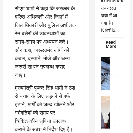
दर्शकों के बीच
सीएम धामी ने कहा कि सरकार के
जबरदस्त
चर्चा में आ
वरिष्ठ अधिकारी और जिलों में
गया है।
जिलाधिकारी और पुलिस अधीक्षक
Netflix...
रेन बसेरों की व्यवस्थाओं का
समय-समय पर अध्ययन करें।
Read
Read
More
और कहा, जरूरतमंद लोगों को
more
about
कंबल, दस्ताने, मोजे और अन्य
ग्लोबल
अल्मोड़ा
चार्ट
अल्मोड़ा और 
जरूरी साधन उपलब्ध कराए
में
छाई
उत्तराखंड
द
जाएं।
नेटफ्लिक्स
वायरल
वेब 
की
के
‘कोहरा
मुख्यमंत्री पुष्कर सिंह धामी ने ठंड
2’,
दा
कहानी
से बचाव के लिए सड़कों से बर्फ
र
और
अल्मोड़ा
किरदारों
ना
हटाने, मार्गों को जल्द खोलने और
अल्मोड़ा और 
ने
फिर
थ
उत्तराखंड
द
गर्भवतियों को समय पर
मचाया
पै
वायरल
विव
तहलका
चिकित्सकीय सुविधा उपलब्ध
वेब स्टोरीज
द
सेलिब्रिटी
ल
कराने के संबंध में निर्देश दिए है।