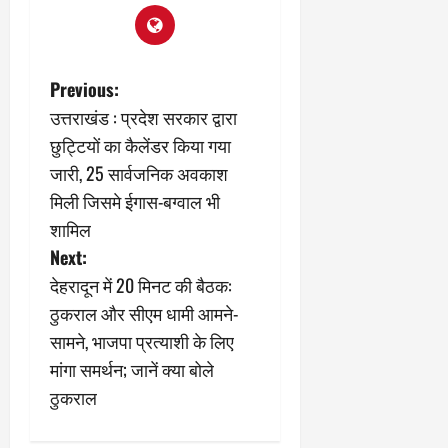
2
घो
री
न
’
षा
क्षा
प
का
ल
र
ट्रे
ने
March
P
Previous:
ल
‘
12,
March
र
लि
2025
उत्तराखंड : प्रदेश सरकार द्वारा
11,
o
5
प
2025
छुट्टियों का कैलेंडर किया गया
0
मा
-
s
जारी, 25 सार्वजनिक अवकाश
0
र्च
सिं
को
मिली जिसमे ईगास-बग्वाल भी
किं
t
?
ग
शामिल
य
’
n
Next:
श
क
देहरादून में 20 मिनट की बैठक:
की
र
a
‘
ने
ठुकराल और सीएम धामी आमने-
टॉ
वा
v
सामने, भाजपा प्रत्याशी के लिए
क्सि
ले
मांगा समर्थन; जानें क्या बोले
क
गा
i
ठुकराल
’
य
से
g
कों
1
को