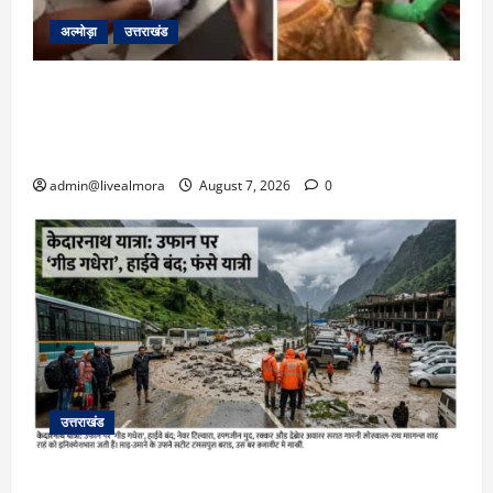
अल्मोड़ा
उत्तराखंड
अल्मोड़ा: दराती के दम पर गुलदार से भिड़ी 22 वर्षीय
बहादुर बेटी, हमला नाकाम कर बचाई जान; अस्पताल में
भर्ती
admin@livealmora
August 7, 2026
0
उत्तराखंड
​चारधाम यात्रा अपडेट: केदारनाथ हाईवे पर गीड गधेरा