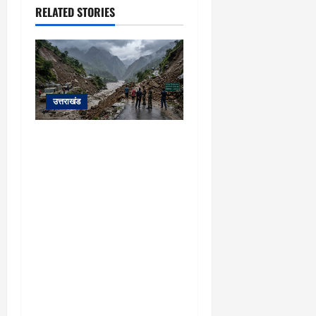
RELATED STORIES
उत्तराखंड
यहाँ पिथौरागढ़ (उत्तराखंड) में
हो रही भारी बारिश, भूस्खलन
और नदियों के जलस्तर बढ़ने
से जुड़ी संपूर्ण जानकारी के
आधार पर तैयार की गई एक
विस्तृत और मौलिक समाचार
रिपोर्ट (News Article) दी गई
है: ​उत्तराखंड: पिथौरागढ़ में
कुदरत का कहर, मूसलाधार