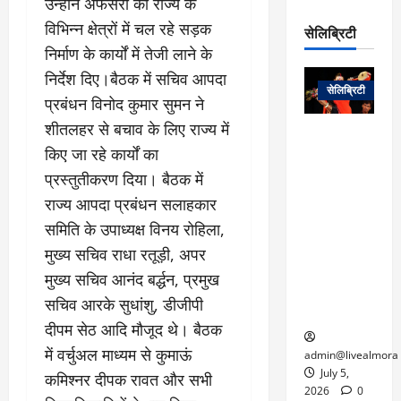
उन्होंने अफसरों को राज्य के
रो
प
चा
म
प
डे
विभिन्न क्षेत्रों में चल रहे सड़क
सेलिब्रिटी
र
सिं
ट
निर्माण के कार्यों में तेजी लाने के
:
ह
जा
March
लो
न
निर्देश दिए।बैठक में सचिव आपदा
नें
31,
सेलिब्रिटी
क
ग
प्रबंधन विनोद कुमार सुमन ने
2025
–
से
र
ती
शीतलहर से बचाव के लिए राज्य में
वा
0
म
लोक कला के
न
किए जा रहे कार्यों का
आ
न
एक युग का
म
यो
रे
अंत: पद्म
प्रस्तुतीकरण दिया। बैठक में
ई
ग
गा
विभूषण से
राज्य आपदा प्रबंधन सलाहकार
त
ने
में
सम्मानित
क
समिति के उपाध्यक्ष विनय रोहिला,
पी
रो
मशहूर
2
मुख्य सचिव राधा रतूड़ी, अपर
सी
ज
पंडवानी
9
ए
गा
गायिका डॉ.
मुख्य सचिव आनंद बर्द्धन, प्रमुख
ट्रे
स
र
तीजन बाई का
नें
सचिव आरके सुधांशु, डीजीपी
मु
दे
निधन
र
दीपम सेठ आदि मौजूद थे। बैठक
ख्य
ने
द्द
प
में
में वर्चुअल माध्यम से कुमाऊं
admin@livealmora
री
प्र
July 5,
कमिश्नर दीपक रावत और सभी
March
क्षा
दे
2026
0
27,