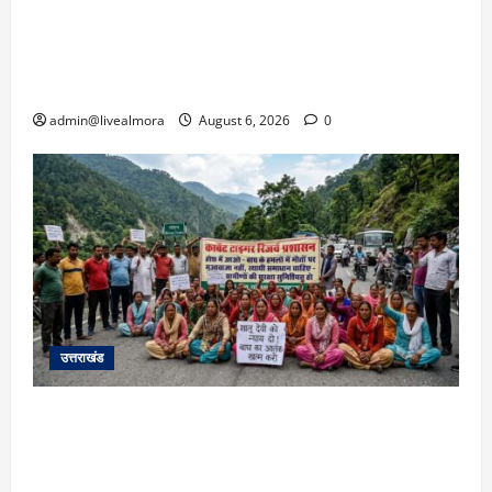
​चारधाम यात्रा अपडेट: केदारनाथ हाईवे पर गीड गधेरा
उफान पर, मलबा आने से यातायात ठप; सोनप्रयाग
पार्किंग बनी ‘तालाब’
admin@livealmora
August 6, 2026
0
उत्तराखंड
अल्मोड़ा में बाघ के हमले में नवविवाहिता की मौत से भड़का
जनाक्रोश, मोहान तिराहा पर सांकेतिक जाम लगाकर
सरकार को दी चेतावनी