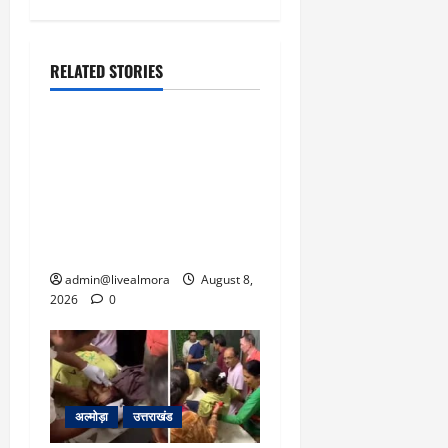
RELATED STORIES
उत्तराखंड
‘उत्तराखंड में जमीन मिलना
नाइटमेयर बना’: देर रात
क्रिकेटर ऋषभ पंत ने CM
धामी से लगाई गुहार, मुख्यमंत्री
ने दिया यह आश्वासन
admin@livealmora
August 8,
2026
0
अल्मोड़ा
उत्तराखंड