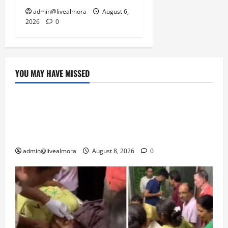
admin@livealmora
August 6,
2026
0
YOU MAY HAVE MISSED
उत्तराखंड
‘उत्तराखंड में जमीन मिलना नाइटमेयर बना’: देर रात
क्रिकेटर ऋषभ पंत ने CM धामी से लगाई गुहार,
मुख्यमंत्री ने दिया यह आश्वासन
admin@livealmora
August 8, 2026
0