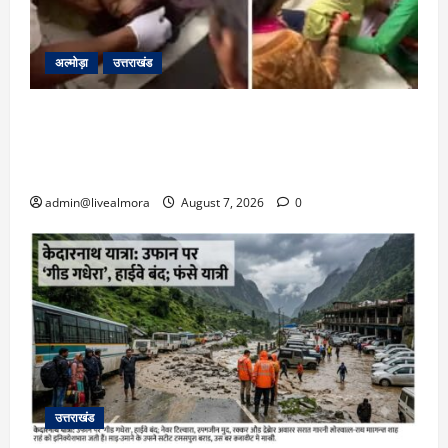
अल्मोड़ा
उत्तराखंड
अल्मोड़ा: दराती के दम पर गुलदार से भिड़ी 22 वर्षीय
बहादुर बेटी, हमला नाकाम कर बचाई जान; अस्पताल में
भर्ती
admin@livealmora
August 7, 2026
0
उत्तराखंड