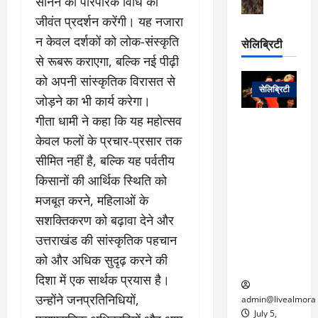
स
सानने की पारंपरिक विधि का
ऊ
आ
अ
मा
ध
जीवंत प्रदर्शन करेंगी। यह नजारा
रो
प
चा
म
प
डे
न केवल दर्शकों को लोक-संस्कृति
सेलिब्रिटी
र
सिं
ट
से रूबरू कराएगा, बल्कि नई पीढ़ी
:
ह
जा
March
लो
न
को अपनी सांस्कृतिक विरासत से
नें
31,
सेलिब्रिटी
क
ग
जोड़ने का भी कार्य करेगा।
2025
–
से
र
ती
गीता धामी ने कहा कि यह महोत्सव
वा
0
म
लोक कला के
न
केवल फलों के प्रचार-प्रसार तक
आ
न
एक युग का
म
यो
रे
अंत: पद्म
सीमित नहीं है, बल्कि यह पर्वतीय
ई
ग
गा
विभूषण से
त
किसानों की आर्थिक स्थिति को
ने
में
सम्मानित
क
मजबूत करने, महिलाओं के
पी
रो
मशहूर
2
सी
सशक्तिकरण को बढ़ावा देने और
ज
पंडवानी
9
ए
गा
गायिका डॉ.
उत्तराखंड की सांस्कृतिक पहचान
ट्रे
स
र
तीजन बाई का
नें
को और अधिक सुदृढ़ करने की
मु
दे
निधन
र
दिशा में एक सार्थक प्रयास है।
ख्य
ने
द्द
प
में
उन्होंने जनप्रतिनिधियों,
admin@livealmora
री
प्र
July 5,