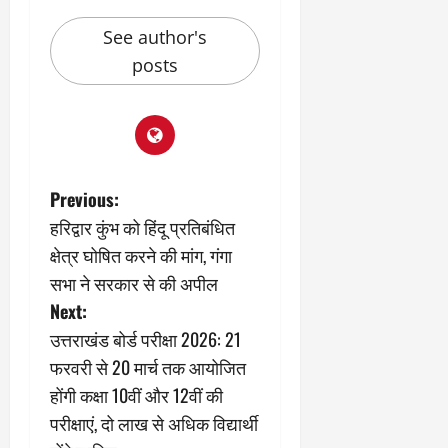
र
या
प
स्था
2
घो
री
न
See author's
’
षा
क्षा
प
posts
का
ल
र
ट्रे
ने
March
ल
‘
12,
March
र
लि
2025
11,
5
प
2025
0
मा
-
P
Previous:
0
र्च
सिं
को
किं
हरिद्वार कुंभ को हिंदू प्रतिबंधित
o
?
ग
क्षेत्र घोषित करने की मांग, गंगा
य
’
s
सभा ने सरकार से की अपील
श
क
Next:
की
र
t
‘
ने
उत्तराखंड बोर्ड परीक्षा 2026: 21
टॉ
वा
n
फरवरी से 20 मार्च तक आयोजित
क्सि
ले
होंगी कक्षा 10वीं और 12वीं की
क
गा
a
’
परीक्षाएं, दो लाख से अधिक विद्यार्थी
य
से
कों