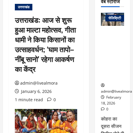
वेब स्टोरीज
उत्तराखंड
वेब स्टोरीज
उत्तराखंड: आज से शुरू
सेलिब्रिटी
हुआ माल्टा महोत्सव, गीता
ग्लोबल चार्ट में
धामी ने किया किसानों का
छाई
नेटफ्लिक्स
उत्साहवर्धन; ‘घाम तापो–
की ‘कोहरा 2’,
नींबू सानो’ रहेगा आकर्षण
कहानी और
किरदारों ने
का केंद्र
फिर मचाया
तहलका
admin@livealmora
January 6, 2026
admin@livealmora
February
1 minute read
0
18, 2026
0
कोहरा का
दूसरा सीजन