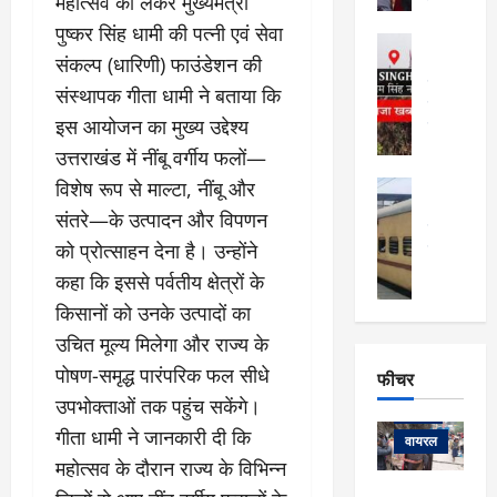
महोत्सव को लेकर मुख्यमंत्री
सेलिब्रिटी
ल
फि
पुष्कर सिंह धामी की पत्नी एवं सेवा
मा
अल्मोड़ा
ल्म
र्ग
संकल्प (धारिणी) फाउंडेशन की
अल्मोड़ा और 
नि
खु
उत्तराखंड
द
संस्थापक गीता धामी ने बताया कि
र्दे
वायरल
विव
ला
श
इस आयोजन का मुख्य उद्देश्य
वेब स्टोरीज
,
क
यु
उत्तराखंड में नींबू वर्गीय फलों—
हि
स
व
म
विशेष रूप से माल्टा, नींबू और
अल्मोड़ा
नो
क
खं
अल्मोड़ा और 
संतरे—के उत्पादन और विपणन
ज
की
ड
उत्तराखंड
द
मि
इ
को प्रोत्साहन देना है। उन्होंने
वायरल
वेब 
आ
श्रा
ला
उ
ने
कहा कि इससे पर्वतीय क्षेत्रों के
गि
ज
त्त
से
किसानों को उनके उत्पादों का
र
के
रा
था
उचित मूल्य मिलेगा और राज्य के
फ्ता
दौ
खं
बं
र
रा
ड
पोषण-समृद्ध पारंपरिक फल सीधे
फीचर
द
देश
:
न
:
:
उपभोक्ताओं तक पहुंच सकेंगे।
फीचर
मो
ए
रे
9
गीता धामी ने जानकारी दी कि
ना
म्स
ल
वायरल
कि
लि
महोत्सव के दौरान राज्य के विभिन्न
ऋ
या
मी
सा
षि
त्रि