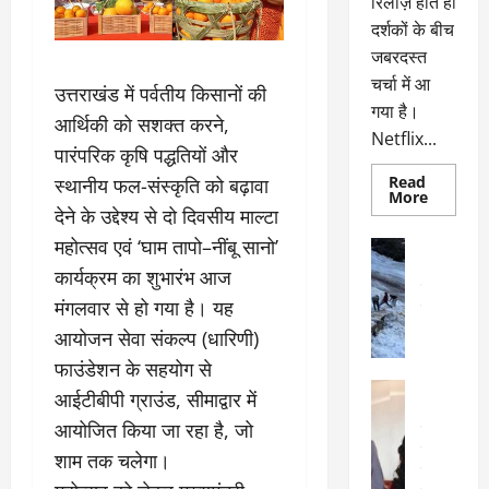
रिलीज़ होते ही
दर्शकों के बीच
जबरदस्त
चर्चा में आ
उत्तराखंड में पर्वतीय किसानों की
गया है।
आर्थिकी को सशक्त करने,
Netflix...
पारंपरिक कृषि पद्धतियों और
Read
स्थानीय फल-संस्कृति को बढ़ावा
Read
More
more
देने के उद्देश्य से दो दिवसीय माल्टा
about
ग्लोबल
महोत्सव एवं ‘घाम तापो–नींबू सानो’
अल्मोड़ा
चार्ट
अल्मोड़ा और 
में
कार्यक्रम का शुभारंभ आज
छाई
उत्तराखंड
द
नेटफ्लिक्स
मंगलवार से हो गया है। यह
वायरल
वेब 
की
के
‘कोहरा
आयोजन सेवा संकल्प (धारिणी)
2’,
दा
कहानी
फाउंडेशन के सहयोग से
र
और
अल्मोड़ा
किरदारों
आईटीबीपी ग्राउंड, सीमाद्वार में
ना
अल्मोड़ा और 
ने
फिर
थ
आयोजित किया जा रहा है, जो
उत्तराखंड
द
मचाया
पै
वायरल
विव
तहलका
शाम तक चलेगा।
वेब स्टोरीज
द