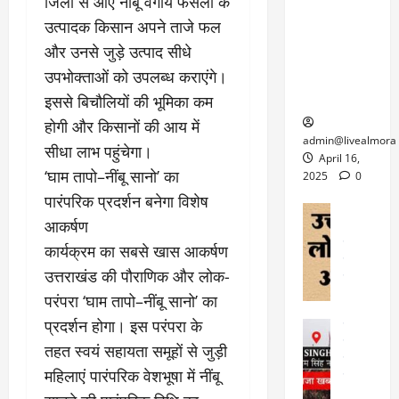
जिलों से आए नींबू वर्गीय फसलों के
केदारनाथ
में
को
के
यों
यात्रा के लिए
6
उत्पादक किसान अपने ताजे फल
फि
श
के
घोड़ा-खच्चरों
से
और उनसे जुड़े उत्पाद सीधे
ल्म
में
लि
के लिए
1
ऑ
मौ
ए
उपभोक्ताओं को उपलब्ध कराएंगे।
क्वारंटीन
0
फ
त
अ
सेंटर स्थापित
फी
इससे बिचौलियों की भूमिका कम
र
ह
ट
होगी और किसानों की आय में
क
म
March
ब
admin@livealmora
सीधा लाभ पहुंचेगा।
र
सू
30,
र्फ
April 16,
ने
2025
च
‘घाम तापो–नींबू सानो’ का
ह
2025
0
वा
ना
टा
पारंपरिक प्रदर्शन बनेगा विशेष
0
ले
,
अल्मोड़ा
ई
आकर्षण
अल्मोड़ा और 
नि
या
ग
उत्तराखंड
द
र्दे
कार्यक्रम का सबसे खास आकर्षण
त्रा
ई
फीचर
वाय
श
से
उत्तराखंड की पौराणिक और लोक-
विविध
वेब स
क
प
परंपरा ‘घाम तापो–नींबू सानो’ का
April
उ
प
ह
4,
त्त
प्रदर्शन होगा। इस परंपरा के
र
उत्तराखंड
ले
2025
रा
देश
गं
ज
तहत स्वयं सहायता समूहों से जुड़ी
खं
फीचर
भी
0
रू
महिलाएं पारंपरिक वेशभूषा में नींबू
वायरल
ड
र
री