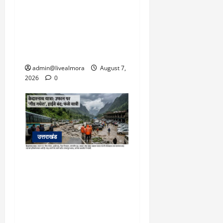
अल्मोड़ा: दराती के दम पर
गुलदार से भिड़ी 22 वर्षीय
बहादुर बेटी, हमला नाकाम कर
बचाई जान; अस्पताल में भर्ती
admin@livealmora
August 7,
2026
0
उत्तराखंड
​चारधाम यात्रा अपडेट:
केदारनाथ हाईवे पर गीड गधेरा
उफान पर, मलबा आने से
यातायात ठप; सोनप्रयाग
पार्किंग बनी ‘तालाब’