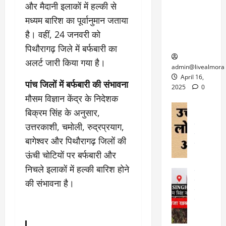
6
और मैदानी इलाकों में हल्की से
फि
श
के
घोड़ा-खच्चरों
से
ल्म
में
लि
मध्यम बारिश का पूर्वानुमान जताया
के लिए
1
ऑ
मौ
ए
क्वारंटीन
0
है। वहीं, 24 जनवरी को
फ
त
अ
सेंटर स्थापित
फी
पिथौरागढ़ जिले में बर्फबारी का
र
ह
ट
अलर्ट जारी किया गया है।
क
म
March
ब
admin@livealmora
र
सू
30,
र्फ
April 16,
पांच जिलों में बर्फबारी की संभावना
ने
2025
च
ह
2025
0
वा
ना
मौसम विज्ञान केंद्र के निदेशक
टा
0
ले
,
अल्मोड़ा
ई
बिक्रम सिंह के अनुसार,
अल्मोड़ा और 
नि
या
ग
उत्तरकाशी, चमोली, रुद्रप्रयाग,
उत्तराखंड
द
र्दे
त्रा
ई
फीचर
वाय
श
बागेश्वर और पिथौरागढ़ जिलों की
से
विविध
वेब स
क
प
ऊंची चोटियों पर बर्फबारी और
April
उ
प
ह
4,
निचले इलाकों में हल्की बारिश होने
त्त
र
उत्तराखंड
ले
2025
रा
की संभावना है।
देश
गं
ज
खं
फीचर
भी
0
रू
वायरल
ड
र
री
स
ऊ
आ
अ
मा
ध