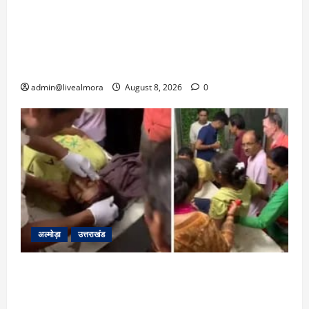
‘उत्तराखंड में जमीन मिलना नाइटमेयर बना’: देर रात
क्रिकेटर ऋषभ पंत ने CM धामी से लगाई गुहार,
मुख्यमंत्री ने दिया यह आश्वासन
admin@livealmora
August 8, 2026
0
अल्मोड़ा
उत्तराखंड
अल्मोड़ा: दराती के दम पर गुलदार से भिड़ी 22 वर्षीय
बहादुर बेटी, हमला नाकाम कर बचाई जान; अस्पताल में