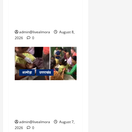
क्रिकेटर ऋषभ पंत ने CM
धामी से लगाई गुहार, मुख्यमंत्री
ने दिया यह आश्वासन
admin@livealmora
August 8,
2026
0
अल्मोड़ा
उत्तराखंड
अल्मोड़ा: दराती के दम पर
गुलदार से भिड़ी 22 वर्षीय
बहादुर बेटी, हमला नाकाम कर
बचाई जान; अस्पताल में भर्ती
admin@livealmora
August 7,
2026
0