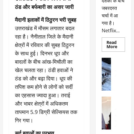
दर्शकों के बीच
ठंड और बर्फबारी का असर जारी
जबरदस्त
चर्चा में आ
मैदानी इलाकों में ठिठुरन भरी सुबह
गया है।
उत्तराखंड में मौसम लगातार बदल
Netflix...
रहा है। नैनीताल जिले के मैदानी
Read
क्षेत्रों में रविवार की सुबह ठिठुरन
Read
More
more
के साथ हुई। दिनभर धूप और
about
ग्लोबल
अल्मोड़ा
बादलों के बीच आंख-मिचौली का
चार्ट
अल्मोड़ा और 
में
खेल चलता रहा। ठंडी हवाओं ने
छाई
उत्तराखंड
द
नेटफ्लिक्स
वायरल
वेब 
ठंड को और बढ़ा दिया। धूप की
की
के
‘कोहरा
तपिश कम होने से लोगों को सर्दी
2’,
दा
कहानी
का एहसास ज्यादा हुआ। तराई
र
और
अल्मोड़ा
किरदारों
और भाबर क्षेत्रों में अधिकतम
ना
अल्मोड़ा और 
ने
फिर
थ
उत्तराखंड
द
तापमान 5.9 डिग्री सेल्सियस तक
मचाया
पै
वायरल
विव
तहलका
गिर गया।
वेब स्टोरीज
द
सेलिब्रिटी
ल
सर्द हवाओं का प्रभाव