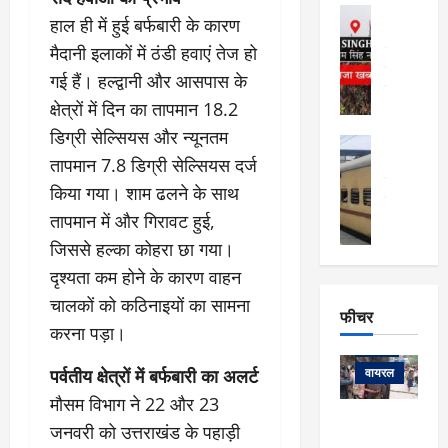
फि
मा
अल्मोड़ा
ल्म
हाल ही में हुई बर्फबारी के कारण
र्ग
अल्मोड़ा और 
नि
खु
मैदानी इलाकों में ठंडी हवाएं तेज हो
उत्तराखंड
द
र्दे
वायरल
विव
ला
गई हैं। हल्द्वानी और आसपास के
श
वेब स्टोरीज
,
क्षेत्रों में दिन का तापमान 18.2
क
यु
हि
स
व
डिग्री सेल्सियस और न्यूनतम
म
अल्मोड़ा
नो
क
खं
तापमान 7.8 डिग्री सेल्सियस दर्ज
अल्मोड़ा और 
ज
की
ड
उत्तराखंड
द
किया गया। शाम ढलने के साथ
मि
इ
वायरल
वेब 
आ
श्रा
तापमान में और गिरावट हुई,
ला
उ
ने
गि
ज
त्त
जिससे हल्का कोहरा छा गया।
से
र
के
रा
था
दृश्यता कम होने के कारण वाहन
फ्ता
दौ
खं
बं
चालकों को कठिनाइयों का सामना
र
रा
ड
फीचर
द
देश
:
न
:
करना पड़ा।
:
फीचर
मो
ए
रे
9
ना
म्स
पर्वतीय क्षेत्रों में बर्फबारी का अलर्ट
ल
वायरल
कि
लि
ऋ
या
मौसम विभाग ने 22 और 23
मी
सा
षि
त्रि
केदारनाथ
में
जनवरी को उत्तराखंड के पहाड़ी
को
के
यों
यात्रा के लिए