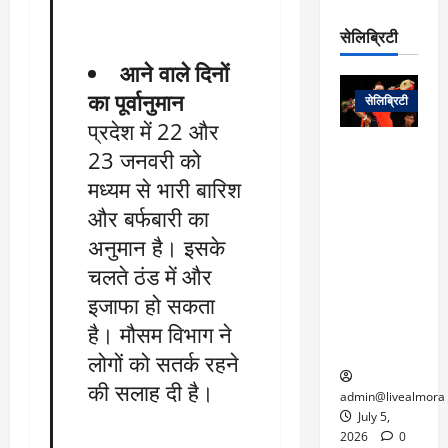
रो
प
चा
म
प
डे
सेलिब्रिटी
र
सिं
ट
:
ह
आने वाले दिनों
जा
March
लो
न
नें
31,
का पूर्वानुमान
सेलिब्रिटी
क
ग
2025
–
प्रदेश में 22 और
से
र
ती
वा
0
म
लोक कला के
23 जनवरी को
न
आ
न
एक युग का
म
मध्यम से भारी बारिश
यो
रे
अंत: पद्म
ई
और बर्फबारी का
ग
गा
विभूषण से
त
ने
में
सम्मानित
अनुमान है। इसके
क
पी
रो
मशहूर
2
चलते ठंड में और
सी
ज
पंडवानी
9
इजाफा हो सकता
ए
गा
गायिका डॉ.
ट्रे
स
र
तीजन बाई का
है। मौसम विभाग ने
नें
मु
दे
निधन
लोगों को सतर्क रहने
र
ख्य
ने
द्द
की सलाह दी है।
प
में
admin@livealmora
री
प्र
July 5,
March
क्षा
दे
2026
0
27,