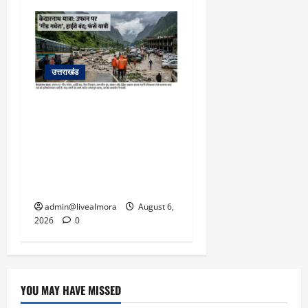
उत्तराखंड
​चारधाम यात्रा अपडेट:
केदारनाथ हाईवे पर गीड गधेरा
उफान पर, मलबा आने से
यातायात ठप; सोनप्रयाग
पार्किंग बनी ‘तालाब’
admin@livealmora
August 6,
2026
0
YOU MAY HAVE MISSED
उत्तराखंड