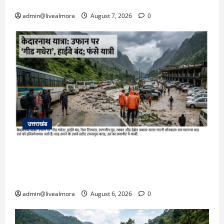
भर्ती
admin@livealmora
August 7, 2026
0
उत्तराखंड
​चारधाम यात्रा अपडेट: केदारनाथ हाईवे पर गीड गधेरा
उफान पर, मलबा आने से यातायात ठप; सोनप्रयाग
पार्किंग बनी ‘तालाब’
admin@livealmora
August 6, 2026
0