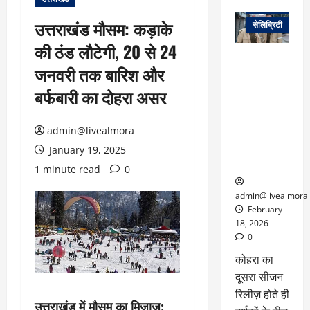
वेब स्टोरीज
उत्तराखंड मौसम: कड़ाके
सेलिब्रिटी
की ठंड लौटेगी, 20 से 24
ग्लोबल चार्ट में
जनवरी तक बारिश और
छाई
नेटफ्लिक्स
बर्फबारी का दोहरा असर
की ‘कोहरा 2’,
कहानी और
admin@livealmora
किरदारों ने
फिर मचाया
January 19, 2025
तहलका
1 minute read
0
admin@livealmora
February
18, 2026
0
कोहरा का
दूसरा सीजन
रिलीज़ होते ही
उत्तराखंड में मौसम का मिजाज: