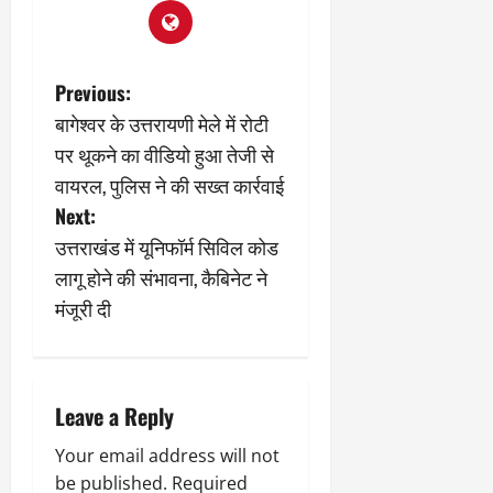
2
घो
री
न
’
षा
क्षा
प
का
ल
र
ट्रे
ने
March
P
Previous:
ल
‘
12,
March
र
बागेश्वर के उत्तरायणी मेले में रोटी
लि
2025
11,
o
5
प
2025
पर थूकने का वीडियो हुआ तेजी से
0
मा
-
s
वायरल, पुलिस ने की सख्त कार्रवाई
0
र्च
सिं
Next:
को
किं
t
?
ग
उत्तराखंड में यूनिफॉर्म सिविल कोड
य
’
n
लागू होने की संभावना, कैबिनेट ने
श
क
मंजूरी दी
की
र
a
‘
ने
टॉ
v
वा
क्सि
ले
i
क
Leave a Reply
गा
’
य
g
Your email address will not
से
कों
be published.
Required
1
को