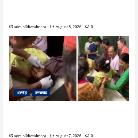
‘उत्तराखंड में जमीन मिलना नाइटमेयर बना’: देर रात
क्रिकेटर ऋषभ पंत ने CM धामी से लगाई गुहार,
मुख्यमंत्री ने दिया यह आश्वासन
admin@livealmora
August 8, 2026
0
अल्मोड़ा
उत्तराखंड
अल्मोड़ा: दराती के दम पर गुलदार से भिड़ी 22 वर्षीय
बहादुर बेटी, हमला नाकाम कर बचाई जान; अस्पताल में
भर्ती
admin@livealmora
August 7, 2026
0