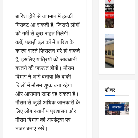
र्ग
अल्मोड़ा और 
नि
खु
उत्तराखंड
द
र्दे
वायरल
विव
ला
बारिश होने से तापमान में हल्की
श
वेब स्टोरीज
,
गिरावट आ सकती है, जिससे लोगों
क
यु
हि
स
को गर्मी से कुछ राहत मिलेगी।
व
म
अल्मोड़ा
नो
क
वहीं, पहाड़ी इलाकों में बारिश के
खं
अल्मोड़ा और 
ज
की
ड
उत्तराखंड
द
कारण रास्ते फिसलन भरे हो सकते
मि
इ
वायरल
वेब 
आ
हैं, इसलिए यात्रियों को सावधानी
श्रा
ला
उ
ने
गि
ज
त्त
बरतने की जरूरत होगी। मौसम
से
र
के
रा
था
विभाग ने आगे बताया कि बाकी
फ्ता
दौ
खं
बं
जिलों में मौसम शुष्क बना रहेगा
र
रा
ड
फीचर
द
देश
और आसमान साफ रह सकता है।
:
न
:
:
फीचर
मो
ए
रे
मौसम से जुड़ी अधिक जानकारी के
9
ना
म्स
ल
वायरल
कि
लिए लोग स्थानीय प्रशासन और
लि
ऋ
या
मी
मौसम विभाग की अपडेट्स पर
सा
षि
त्रि
केदारनाथ
में
को
नजर बनाए रखें।
के
यों
यात्रा के लिए
6
फि
श
के
घोड़ा-खच्चरों
से