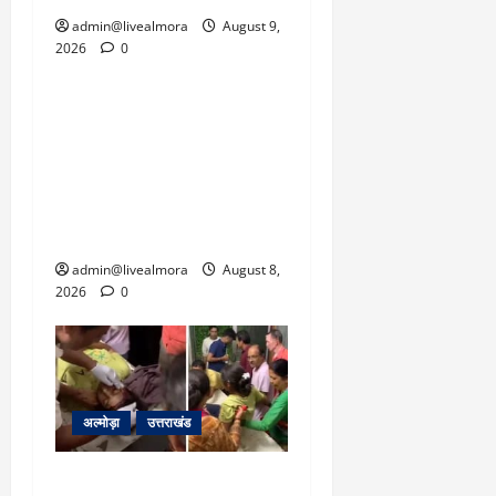
admin@livealmora
August 9,
2026
0
उत्तराखंड
‘उत्तराखंड में जमीन मिलना
नाइटमेयर बना’: देर रात
क्रिकेटर ऋषभ पंत ने CM
धामी से लगाई गुहार, मुख्यमंत्री
ने दिया यह आश्वासन
admin@livealmora
August 8,
2026
0
अल्मोड़ा
उत्तराखंड
अल्मोड़ा: दराती के दम पर