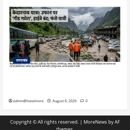
उत्तराखंड
​चारधाम यात्रा अपडेट: केदारनाथ हाईवे पर गीड गधेरा
उफान पर, मलबा आने से यातायात ठप; सोनप्रयाग
पार्किंग बनी ‘तालाब’
admin@livealmora
August 6, 2026
0
Copyright © All rights reserved.
|
MoreNews
by AF
themes.