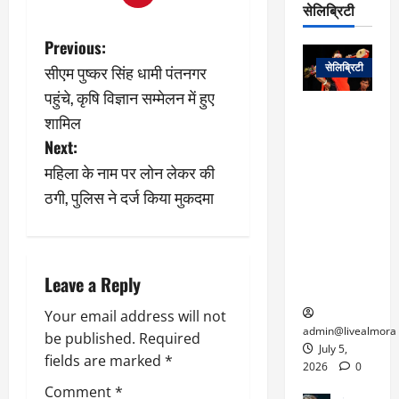
प
डे
सेलिब्रिटी
र
सिं
ट
:
ह
P
जा
Previous:
March
लो
न
नें
31,
सेलिब्रिटी
सीएम पुष्कर सिंह धामी पंतनगर
क
ग
o
2025
–
से
र
पहुंचे, कृषि विज्ञान सम्मेलन में हुए
ती
वा
0
म
लोक कला के
s
शामिल
न
आ
न
एक युग का
म
Next:
यो
रे
अंत: पद्म
t
ई
महिला के नाम पर लोन लेकर की
ग
गा
विभूषण से
त
ने
n
में
सम्मानित
ठगी, पुलिस ने दर्ज किया मुकदमा
क
पी
रो
मशहूर
2
a
सी
ज
पंडवानी
9
ए
गा
गायिका डॉ.
ट्रे
v
स
र
तीजन बाई का
नें
Leave a Reply
मु
दे
निधन
र
i
ख्य
ने
Your email address will not
द्द
प
में
admin@livealmora
be published.
Required
g
री
प्र
July 5,
fields are marked
*
March
क्षा
दे
2026
0
a
27,
का
श
Comment
*
2025