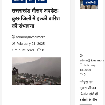
उत्तराखंड
देश
वायरल
सेलिब्रिटी
उत्तराखंड मौसम अपडेट:
ग्लोबल चार्ट में
कुछ जिलों में हल्की बारिश
छाई
नेटफ्लिक्स
की संभावना
की ‘कोहरा 2’,
कहानी और
admin@livealmora
किरदारों ने
February 21, 2025
फिर मचाया
तहलका
1 minute read
0
admin@livealmora
February
18, 2026
0
कोहरा का
दूसरा सीजन
रिलीज़ होते ही
दर्शकों के बीच