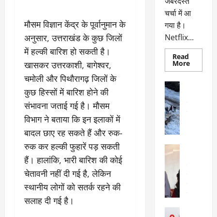
जबरदस्त
चर्चा में आ
मौसम विज्ञान केंद्र के पूर्वानुमान के
गया है।
अनुसार, उत्तराखंड के कुछ जिलों
Netflix...
में हल्की बारिश हो सकती है।
Read
Read
More
खासकर उत्तरकाशी, बागेश्वर,
more
about
चमोली और पिथौरागढ़ जिलों के
ग्लोबल
अल्मोड़ा
चार्ट
कुछ हिस्सों में बारिश होने की
अल्मोड़ा और 
में
छाई
उत्तराखंड
द
संभावना जताई गई है। मौसम
नेटफ्लिक्स
वायरल
वेब 
की
विभाग ने बताया कि इन इलाकों में
के
‘कोहरा
2’,
बादल छाए रह सकते हैं और रुक-
दा
कहानी
र
और
रुक कर हल्की फुहारें पड़ सकती
अल्मोड़ा
किरदारों
ना
अल्मोड़ा और 
ने
हैं। हालांकि, भारी बारिश की कोई
फिर
थ
उत्तराखंड
द
मचाया
चेतावनी नहीं दी गई है, लेकिन
पै
वायरल
विव
तहलका
वेब स्टोरीज
स्थानीय लोगों को सतर्क रहने की
द
सेलिब्रिटी
ल
सलाह दी गई है।
फि
मा
अल्मोड़ा
ल्म