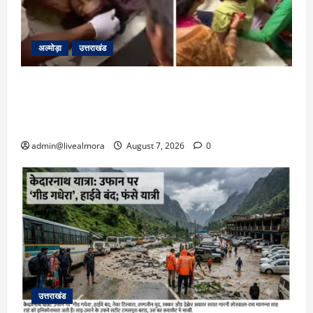
अल्मोड़ा
उत्तराखंड
अल्मोड़ा: दराती के दम पर गुलदार से भिड़ी 22 वर्षीय
बहादुर बेटी, हमला नाकाम कर बचाई जान; अस्पताल में
भर्ती
admin@livealmora
August 7, 2026
0
उत्तराखंड