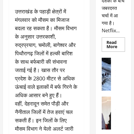
दर्शकों के बीच
जबरदस्त
उत्तराखंड के पहाड़ी क्षेत्रों में
चर्चा में आ
मंगलवार को मौसम का मिजाज
गया है।
बदला रह सकता है। मौसम विभाग
Netflix...
के अनुसार उत्तरकाशी,
Read
रुद्रप्रयाग, चमोली, बागेश्वर और
Read
More
more
पिथौरागढ़ जिलों में हल्की बारिश
about
ग्लोबल
अल्मोड़ा
के साथ बर्फबारी की संभावना
चार्ट
अल्मोड़ा और 
में
जताई गई है। खास तौर पर
छाई
उत्तराखंड
द
नेटफ्लिक्स
वायरल
वेब 
प्रदेश के 2800 मीटर से अधिक
की
के
‘कोहरा
ऊंचाई वाले इलाकों में बर्फ गिरने के
2’,
दा
कहानी
अधिक आसार बने हुए हैं।
र
और
अल्मोड़ा
किरदारों
वहीं, देहरादून समेत पौड़ी और
ना
अल्मोड़ा और 
ने
फिर
थ
उत्तराखंड
द
नैनीताल जिलों में तेज हवाएं चल
मचाया
पै
वायरल
विव
तहलका
सकती हैं। इन जिलों के लिए
वेब स्टोरीज
द
सेलिब्रिटी
मौसम विभाग ने येलो अलर्ट जारी
ल