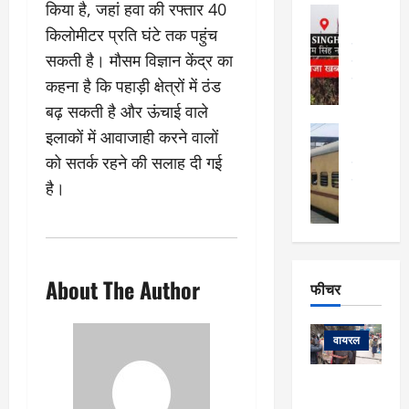
फि
मा
किया है, जहां हवा की रफ्तार 40
अल्मोड़ा
ल्म
र्ग
अल्मोड़ा और 
किलोमीटर प्रति घंटे तक पहुंच
नि
खु
उत्तराखंड
द
सकती है। मौसम विज्ञान केंद्र का
र्दे
वायरल
विव
ला
श
वेब स्टोरीज
कहना है कि पहाड़ी क्षेत्रों में ठंड
,
क
यु
हि
बढ़ सकती है और ऊंचाई वाले
स
व
म
अल्मोड़ा
इलाकों में आवाजाही करने वालों
नो
क
खं
अल्मोड़ा और 
ज
की
को सतर्क रहने की सलाह दी गई
ड
उत्तराखंड
द
मि
इ
वायरल
वेब 
है।
आ
श्रा
ला
उ
ने
गि
ज
त्त
से
र
के
रा
था
फ्ता
दौ
खं
बं
र
रा
ड
About The Author
फीचर
द
देश
:
न
:
:
फीचर
मो
ए
रे
9
ना
म्स
ल
वायरल
कि
लि
ऋ
या
मी
सा
षि
त्रि
केदारनाथ
में
को
के
यों
यात्रा के लिए