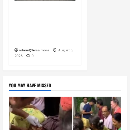
March
अल्मोड़ा में बाघ के हमले में
5,
2026
नवविवाहिता की मौत से भड़का
जनाक्रोश, मोहान तिराहा पर
0
सांकेतिक जाम लगाकर
सरकार को दी चेतावनी
admin@livealmora
August 5,
2026
0
YOU MAY HAVE MISSED