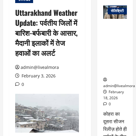
वेब स्टोरीज
Uttarakhand Weather
सेलिब्रिटी
Update: पर्वतीय जिलों में
ग्लोबल चार्ट में
बारिश-बर्फबारी के आसार,
छाई
नेटफ्लिक्स
मैदानी इलाकों में तेज
की ‘कोहरा 2’,
हवाओं का अलर्ट
कहानी और
किरदारों ने
फिर मचाया
admin@livealmora
तहलका
February 3, 2026
0
admin@livealmora
February
18, 2026
0
कोहरा का
दूसरा सीजन
रिलीज़ होते ही