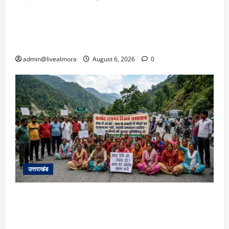
​चारधाम यात्रा अपडेट: केदारनाथ हाईवे पर गीड गधेरा
उफान पर, मलबा आने से यातायात ठप; सोनप्रयाग
पार्किंग बनी ‘तालाब’
admin@livealmora
August 6, 2026
0
उत्तराखंड
अल्मोड़ा में बाघ के हमले में नवविवाहिता की मौत से भड़का
जनाक्रोश, मोहान तिराहा पर सांकेतिक जाम लगाकर
सरकार को दी चेतावनी