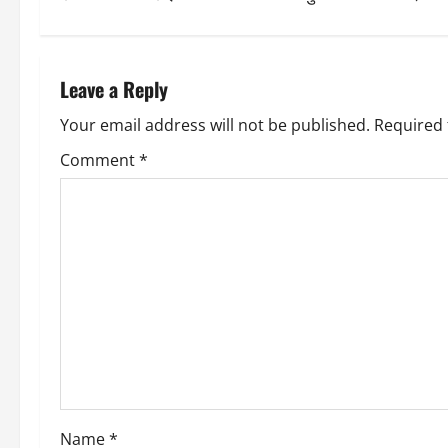
t
n
Leave a Reply
a
Your email address will not be published.
Required 
v
Comment
*
i
g
a
t
i
o
Name
*