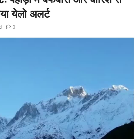
या येलो अलर्ट
d
0