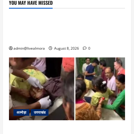
YOU MAY HAVE MISSED
उत्तराखंड
‘उत्तराखंड में जमीन मिलना नाइटमेयर बना’: देर रात
क्रिकेटर ऋषभ पंत ने CM धामी से लगाई गुहार,
मुख्यमंत्री ने दिया यह आश्वासन
admin@livealmora
August 8, 2026
0
अल्मोड़ा
उत्तराखंड
अल्मोड़ा: दराती के दम पर गुलदार से भिड़ी 22 वर्षीय