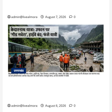
बहादुर बेटी, हमला नाकाम कर बचाई जान; अस्पताल में
भर्ती
admin@livealmora
August 7, 2026
0
उत्तराखंड
​चारधाम यात्रा अपडेट: केदारनाथ हाईवे पर गीड गधेरा
उफान पर, मलबा आने से यातायात ठप; सोनप्रयाग
पार्किंग बनी ‘तालाब’
admin@livealmora
August 6, 2026
0