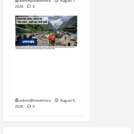
admin@livealmora
August 7,
5,
2026
0
2026
0
उत्तराखंड
​चारधाम यात्रा अपडेट:
केदारनाथ हाईवे पर गीड गधेरा
उफान पर, मलबा आने से
यातायात ठप; सोनप्रयाग
पार्किंग बनी ‘तालाब’
admin@livealmora
August 6,
2026
0