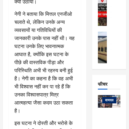
क्यों उठाया।
र्ग
अल्मोड़ा और 
नि
खु
उत्तराखंड
द
र्दे
नेगी ने बताया कि मित्तल एनजीओ
वायरल
विव
ला
श
वेब स्टोरीज
,
चलाते थे, लेकिन उनके अन्य
क
यु
हि
व्यवसायों या गतिविधियों की
स
व
म
अल्मोड़ा
नो
क
जानकारी उनके पास नहीं थी। यह
खं
अल्मोड़ा और 
ज
की
ड
उत्तराखंड
द
घटना उनके लिए भावनात्मक
मि
इ
वायरल
वेब 
आ
आघात है, क्योंकि इस घटना के
श्रा
ला
उ
ने
पीछे की वास्तविक पीड़ा और
गि
ज
त्त
से
र
के
रा
परिस्थिति अभी भी रहस्य बनी हुई
था
फ्ता
दौ
खं
बं
है। नेगी का कहना है कि वह अभी
र
रा
ड
फीचर
द
देश
भी विश्वास नहीं कर पा रहे हैं कि
:
न
:
:
फीचर
मो
उनका विश्वासपात्र मित्र
ए
रे
9
ना
म्स
ल
वायरल
आत्महत्या जैसा कदम उठा सकता
कि
लि
ऋ
या
मी
है।
सा
षि
त्रि
केदारनाथ
में
को
के
यों
यात्रा के लिए
6
इस घटना ने दोस्ती और भरोसे के
फि
श
के
घोड़ा-खच्चरों
से