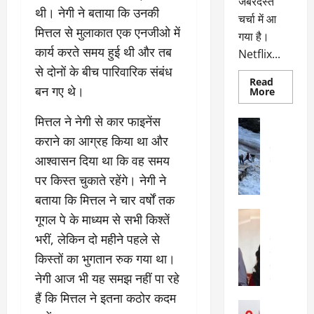
जबरदस्त
थी। नेगी ने बताया कि उनकी
चर्चा में आ
मित्तल से मुलाकात एक एनजीओ में
गया है।
कार्य करते समय हुई थी और तब
Netflix...
से दोनों के बीच पारिवारिक संबंध
Read
बन गए थे।
Read
More
more
about
मित्तल ने नेगी से कार फाइनेंस
ग्लोबल
अल्मोड़ा
चार्ट
अल्मोड़ा और 
कराने का आग्रह किया था और
में
छाई
उत्तराखंड
द
आश्वासन दिया था कि वह समय
नेटफ्लिक्स
वायरल
वेब 
की
के
पर किस्त चुकाते रहेंगे। नेगी ने
‘कोहरा
2’,
दा
बताया कि मित्तल ने चार वर्षों तक
कहानी
र
और
अल्मोड़ा
गूगल पे के माध्यम से सभी किश्तें
किरदारों
ना
अल्मोड़ा और 
ने
भरीं, लेकिन दो महीने पहले से
फिर
थ
उत्तराखंड
द
मचाया
पै
वायरल
विव
किस्तों का भुगतान रुक गया था।
तहलका
वेब स्टोरीज
द
नेगी आज भी यह समझ नहीं पा रहे
सेलिब्रिटी
ल
फि
हैं कि मित्तल ने इतना कठोर कदम
मा
अल्मोड़ा
ल्म