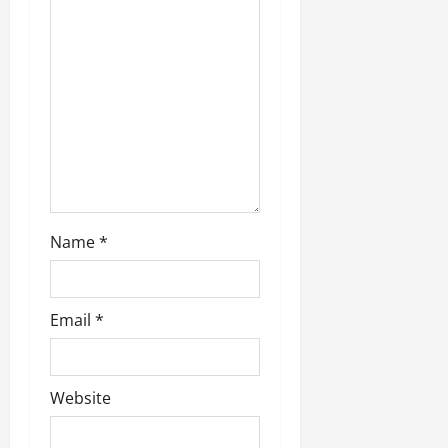
i
o
n
Name
*
Email
*
Website