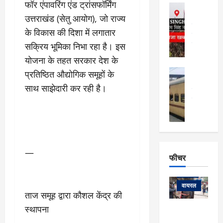
फि
मा
फॉर एंपावरिंग एंड ट्रांसफॉर्मिंग
अल्मोड़ा
ल्म
र्ग
अल्मोड़ा और 
उत्तराखंड (सेतु आयोग), जो राज्य
नि
खु
उत्तराखंड
द
के विकास की दिशा में लगातार
र्दे
वायरल
विव
ला
श
वेब स्टोरीज
सक्रिय भूमिका निभा रहा है। इस
,
क
यु
हि
योजना के तहत सरकार देश के
स
व
म
अल्मोड़ा
प्रतिष्ठित औद्योगिक समूहों के
नो
क
खं
अल्मोड़ा और 
ज
की
साथ साझेदारी कर रही है।
ड
उत्तराखंड
द
मि
इ
वायरल
वेब 
आ
श्रा
ला
उ
ने
गि
ज
त्त
से
र
के
रा
था
फ्ता
दौ
खं
बं
—
र
रा
ड
फीचर
द
देश
:
न
:
:
फीचर
मो
ए
रे
9
ना
म्स
ल
वायरल
कि
ताज समूह द्वारा कौशल केंद्र की
लि
ऋ
या
मी
सा
षि
त्रि
स्थापना
केदारनाथ
में
को
के
यों
यात्रा के लिए