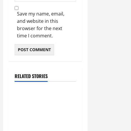
Save my name, email,
and website in this
browser for the next
time I comment.
RELATED STORIES
उत्तराखंड
‘उत्तराखंड में जमीन मिलना
नाइटमेयर बना’: देर रात
क्रिकेटर ऋषभ पंत ने CM
धामी से लगाई गुहार, मुख्यमंत्री
ने दिया यह आश्वासन