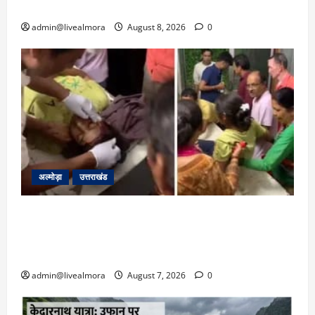
मुख्यमंत्री ने दिया यह आश्वासन
admin@livealmora
August 8, 2026
0
अल्मोड़ा
उत्तराखंड
अल्मोड़ा: दराती के दम पर गुलदार से भिड़ी 22 वर्षीय
बहादुर बेटी, हमला नाकाम कर बचाई जान; अस्पताल में
भर्ती
admin@livealmora
August 7, 2026
0