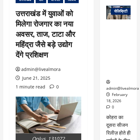
वेब स्टोरीज
उत्तराखंड में युवाओं को
सेलिब्रिटी
मिलेगा रोजगार का नया
ग्लोबल चार्ट में
अवसर, ताज, टाटा और
छाई
नेटफ्लिक्स
महिंद्रा जैसे बड़े उद्योग
की ‘कोहरा 2’,
देंगे प्रशिक्षण
कहानी और
किरदारों ने
फिर मचाया
admin@livealmora
तहलका
June 21, 2025
1 minute read
0
admin@livealmora
February
18, 2026
0
कोहरा का
दूसरा सीजन
रिलीज़ होते ही
Oplus_131072