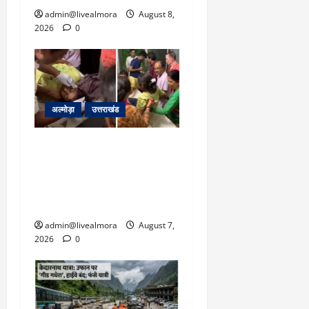
admin@livealmora
August 8,
2026
0
अल्मोड़ा
उत्तराखंड
अल्मोड़ा: दराती के दम पर
गुलदार से भिड़ी 22 वर्षीय
बहादुर बेटी, हमला नाकाम कर
बचाई जान; अस्पताल में भर्ती
admin@livealmora
August 7,
2026
0