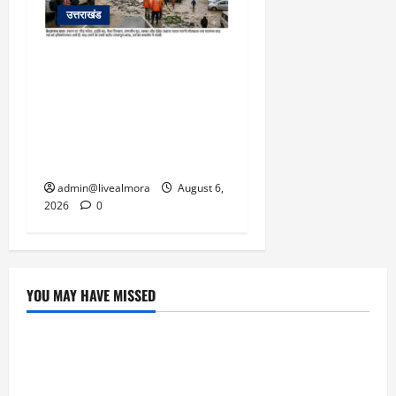
उत्तराखंड
​चारधाम यात्रा अपडेट:
केदारनाथ हाईवे पर गीड गधेरा
उफान पर, मलबा आने से
यातायात ठप; सोनप्रयाग
पार्किंग बनी ‘तालाब’
admin@livealmora
August 6,
2026
0
YOU MAY HAVE MISSED
उत्तराखंड
‘उत्तराखंड में जमीन मिलना नाइटमेयर बना’: देर रात
क्रिकेटर ऋषभ पंत ने CM धामी से लगाई गुहार,