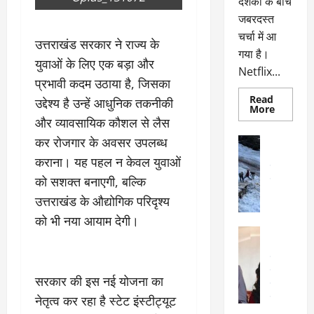
दर्शकों के बीच
जबरदस्त
चर्चा में आ
उत्तराखंड सरकार ने राज्य के
गया है।
युवाओं के लिए एक बड़ा और
Netflix...
प्रभावी कदम उठाया है, जिसका
Read
उद्देश्य है उन्हें आधुनिक तकनीकी
Read
More
more
और व्यावसायिक कौशल से लैस
about
ग्लोबल
कर रोजगार के अवसर उपलब्ध
अल्मोड़ा
चार्ट
अल्मोड़ा और 
में
कराना। यह पहल न केवल युवाओं
छाई
उत्तराखंड
द
नेटफ्लिक्स
को सशक्त बनाएगी, बल्कि
वायरल
वेब 
की
के
‘कोहरा
उत्तराखंड के औद्योगिक परिदृश्य
2’,
दा
कहानी
को भी नया आयाम देगी।
र
और
अल्मोड़ा
किरदारों
ना
अल्मोड़ा और 
ने
फिर
थ
उत्तराखंड
द
मचाया
पै
वायरल
विव
तहलका
सरकार की इस नई योजना का
वेब स्टोरीज
द
सेलिब्रिटी
नेतृत्व कर रहा है स्टेट इंस्टीट्यूट
ल