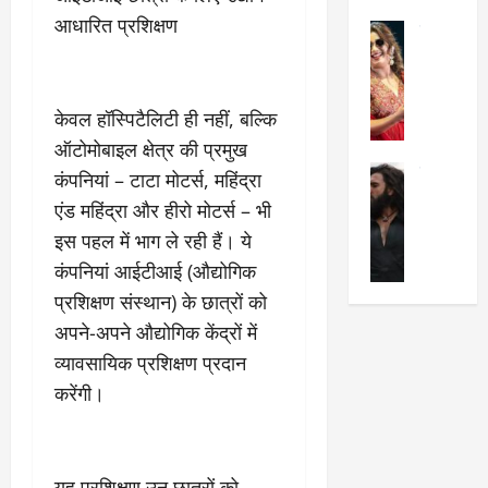
का
श
2025
आधारित प्रशिक्षण
सेलिब्रिटी
ए
में
मे
क
चौ
0
ह
पे
थे
न
प
नं
केवल हॉस्पिटैलिटी ही नहीं, बल्कि
त
र
ब
ऑटोमोबाइल क्षेत्र की प्रमुख
न
र
र
सेलिब्रिटी
हीं
कंपनियां – टाटा मोटर्स, महिंद्रा
द्द
प
र
की
कि
र
एंड महिंद्रा और हीरो मोटर्स – भी
ण
तो
या
,
इस पहल में भाग ले रही हैं। ये
वी
मं
,
ज
कंपनियां आईटीआई (औद्योगिक
र
च
जा
ल्द
सिं
प
नें
प
प्रशिक्षण संस्थान) के छात्रों को
ह
र
अ
हुं
अपने-अपने औद्योगिक केंद्रों में
की
क्यों
ब
चे
व्यावसायिक प्रशिक्षण प्रदान
‘
?
क
गा
धु
करेंगी।
’
ब
ती
रं
:
हो
स
ध
श्रे
गी
रे
र
या
प
स्था
यह प्रशिक्षण उन छात्रों को