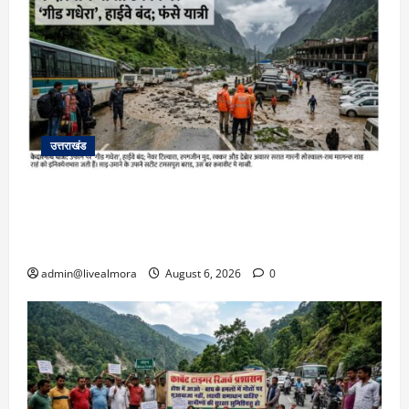
उत्तराखंड
​चारधाम यात्रा अपडेट: केदारनाथ हाईवे पर गीड गधेरा
उफान पर, मलबा आने से यातायात ठप; सोनप्रयाग
पार्किंग बनी ‘तालाब’
admin@livealmora
August 6, 2026
0