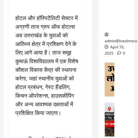
6
फि
श
के
घोड़ा-खच्चरों
से
ल्म
में
लि
के लिए
1
ऑ
होटल और हॉस्पिटैलिटी सेक्टर में
मौ
ए
क्वारंटीन
0
फ
त
अ
अग्रणी ताज ग्रुप ऑफ होटल्स
सेंटर स्थापित
फी
र
ह
ट
अब उत्तराखंड के युवाओं को
क
म
March
ब
admin@livealmora
आतिथ्य क्षेत्र में प्रशिक्षण देने के
र
सू
30,
र्फ
April 16,
ने
2025
च
लिए आगे आया है। ताज समूह
ह
2025
0
वा
ना
टा
कुमाऊं विश्वविद्यालय में एक विशेष
0
ले
,
अल्मोड़ा
ई
कौशल विकास केंद्र की स्थापना
अल्मोड़ा और 
नि
या
ग
उत्तराखंड
द
करेगा, जहां स्थानीय युवाओं को
र्दे
त्रा
ई
फीचर
वाय
श
से
होटल प्रबंधन, गेस्ट हैंडलिंग,
विविध
वेब स
क
प
किचन ऑपरेशन्स, हाउसकीपिंग
April
उ
प
ह
4,
त्त
और अन्य आवश्यक दक्षताओं में
र
उत्तराखंड
ले
2025
रा
देश
गं
प्रशिक्षित किया जाएगा।
ज
खं
फीचर
भी
0
रू
वायरल
ड
र
री
स
ऊ
आ
अ
मा
ध