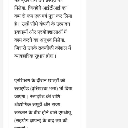
2
घो
री
न
’
षा
क्षा
प
मिलेगा, जिन्होंने आईटीआई का
का
ल
र
कम से कम एक वर्ष पूरा कर लिया
ट्रे
ने
March
है। उन्हें सीधे कंपनी के उत्पादन
ल
‘
12,
March
र
इकाइयों और प्रयोगशालाओं में
लि
2025
11,
5
प
2025
काम करने का अनुभव मिलेगा,
0
मा
-
जिससे उनके तकनीकी कौशल में
0
र्च
सिं
व्यावहारिक सुधार होगा।
को
किं
?
ग
य
’
श
क
प्रशिक्षण के दौरान छात्रों को
की
र
‘
स्टाइपेंड (वृत्तिपरक भत्ता) भी दिया
ने
टॉ
वा
जाएगा। स्टाइपेंड की राशि
क्सि
ले
औद्योगिक समूहों और राज्य
क
गा
सरकार के बीच होने वाले एमओयू
’
य
से
कों
(सहयोग ज्ञापन) के बाद तय की
1
को