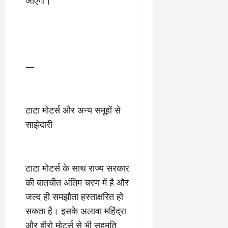
जाएगी।
9
दि
मा
खा
र्च
या
को
आ
हो
ई
गी
ना
—
सी
,
धी
ब
ट
ता
क्क
या
टाटा मोटर्स और अन्य समूहों से
र
इ
साझेदारी
से
क
February
ला
21,
2026
का
टाटा मोटर्स के साथ राज्य सरकार
अ
की बातचीत अंतिम चरण में है और
0
प
जल्द ही समझौता हस्ताक्षरित हो
मा
न
सकता है। इसके अलावा महिंद्रा
और हीरो मोटर्स से भी सहमति