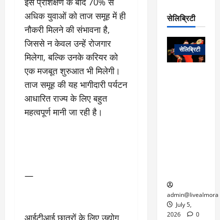
इस प्रशिक्षण के बाद 70% से
रो
प
चा
म
प
डे
अधिक युवाओं को ताज समूह में ही
सेलिब्रिटी
र
सिं
ट
नौकरी मिलने की संभावना है,
:
ह
जा
March
लो
न
जिससे न केवल उन्हें रोजगार
नें
31,
सेलिब्रिटी
क
ग
मिलेगा, बल्कि उनके करियर को
2025
–
से
र
ती
एक मजबूत शुरुआत भी मिलेगी।
वा
0
म
लोक कला के
न
ताज समूह की यह भागीदारी पर्यटन
आ
न
एक युग का
म
यो
रे
अंत: पद्म
आधारित राज्य के लिए बहुत
ई
ग
गा
विभूषण से
त
महत्वपूर्ण मानी जा रही है।
ने
में
सम्मानित
क
पी
रो
मशहूर
2
सी
ज
पंडवानी
9
ए
गा
गायिका डॉ.
ट्रे
स
र
तीजन बाई का
नें
मु
दे
निधन
—
र
ख्य
ने
द्द
प
में
admin@livealmora
री
प्र
July 5,
March
क्षा
दे
2026
0
आईटीआई छात्रों के लिए उद्योग
27,