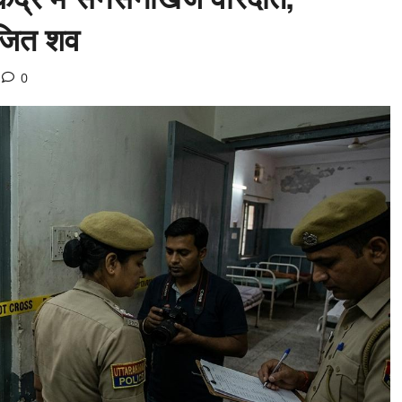
ंजित शव
0