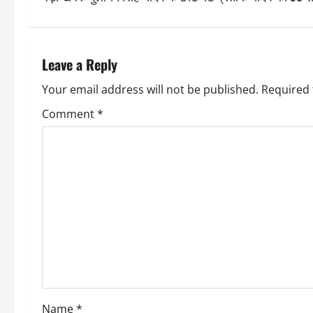
t
n
Leave a Reply
a
Your email address will not be published.
Required 
v
Comment
*
i
g
a
t
i
o
Name
*