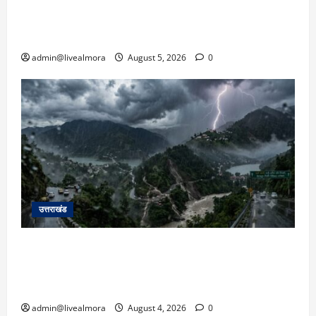
जनाक्रोश, मोहान तिराहा पर सांकेतिक जाम लगाकर
सरकार को दी चेतावनी
admin@livealmora
August 5, 2026
0
उत्तराखंड
उत्तराखंड में आफत की बारिश: देहरादून, टिहरी, नैनीताल
और बागेश्वर में ‘येलो अलर्ट’, पहाड़ों पर आकाशीय बिजली
गिरने की चेतावनी
admin@livealmora
August 4, 2026
0