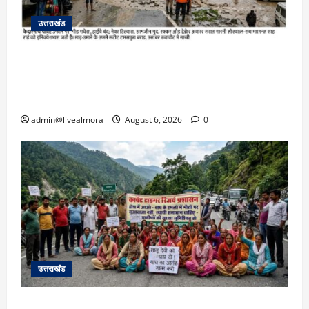
उत्तराखंड
​चारधाम यात्रा अपडेट: केदारनाथ हाईवे पर गीड गधेरा
उफान पर, मलबा आने से यातायात ठप; सोनप्रयाग
पार्किंग बनी ‘तालाब’
admin@livealmora
August 6, 2026
0
उत्तराखंड
अल्मोड़ा में बाघ के हमले में नवविवाहिता की मौत से भड़का