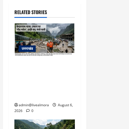
RELATED STORIES
उत्तराखंड
​चारधाम यात्रा अपडेट:
केदारनाथ हाईवे पर गीड गधेरा
उफान पर, मलबा आने से
यातायात ठप; सोनप्रयाग
पार्किंग बनी ‘तालाब’
admin@livealmora
August 6,
2026
0