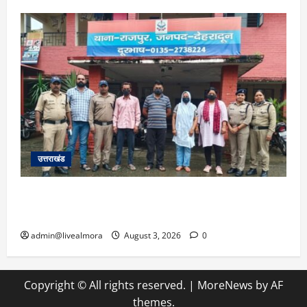
उत्तराखंड
​कलयुगी मां की करतूत: डेढ़ लाख में बेटी का किया सौदा,
पैसे कम पड़े तो रची अपहरण की झूठी कहानी; 4 गिरफ्तार
admin@livealmora
August 3, 2026
0
Copyright © All rights reserved.
|
MoreNews
by AF
themes.