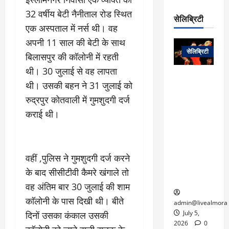
रो
प
चा
म
32 वर्षीय बेटी नैनीताल रोड स्थित
प
डे
सेलिब्रिटी
र
सिं
ट
एक अस्पताल में नर्स थी। वह
:
ह
जा
March
अपनी 11 साल की बेटी के साथ
लो
न
नें
31,
सेलिब्रिटी
क
ग
बिलासपुर की कॉलोनी में रहती
2025
–
से
र
थी। 30 जुलाई से वह लापता
ती
वा
0
म
लोक कला के
न
थी। उसकी बहन ने 31 जुलाई को
आ
न
एक युग का
म
रुद्रपुर कोतवाली में गुमशुदगी दर्ज
यो
रे
अंत: पद्म
ई
ग
गा
विभूषण से
कराई थी।
त
ने
में
सम्मानित
क
पी
रो
मशहूर
2
सी
ज
पंडवानी
9
ए
गा
गायिका डॉ.
वहीं ,पुलिस ने गुमशुदगी दर्ज करने
ट्रे
स
र
तीजन बाई का
के बाद सीसीटीवी कैमरे खंगाले तो
नें
मु
दे
निधन
र
वह अंतिम बार 30 जुलाई की शाम
ख्य
ने
द्द
काॅलोनी के पास दिखी थी। बीते
प
में
admin@livealmora
री
प्र
July 5,
दिनों उसका कंकाल उसकी
March
क्षा
दे
2026
0
27,