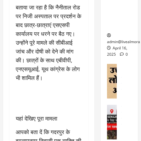
6
फि
श
के
घोड़ा-खच्चरों
से
बताया जा रहा है कि नैनीताल रोड
ल्म
में
लि
के लिए
1
पर निजी अस्पताल पर प्रदर्शन के
ऑ
मौ
ए
क्वारंटीन
0
बाद छात्र-छात्राएं एसएसपी
फ
त
अ
सेंटर स्थापित
फी
र
ह
कार्यालय पर धरने पर बैठ गए।
ट
क
म
March
ब
उन्होंने पूरे मामले की सीबीआई
admin@livealmora
र
सू
30,
र्फ
April 16,
जांच और दोषी को देने की मांग
ने
2025
च
ह
2025
0
वा
की। छात्रों के साथ एबीवीपी,
ना
टा
0
ले
,
अल्मोड़ा
एनएसयूआई, यूथ कांग्रेस के लोग
ई
अल्मोड़ा और 
नि
या
ग
भी शामिल हैं।
उत्तराखंड
द
र्दे
त्रा
ई
फीचर
वाय
श
से
विविध
वेब स
क
प
April
उ
प
ह
4,
त्त
र
उत्तराखंड
ले
2025
रा
देश
गं
ज
यहां देखिए पूरा मामला
खं
फीचर
भी
0
रू
वायरल
ड
र
री
आपको बता दें कि गदरपुर के
स
ऊ
आ
अ
मा
इस्लामनगर निवासी एक व्यक्ति की
ध