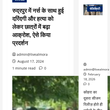
वेब स्टोरीज
रुद्रपुर में नर्स के साथ हुई
सेलिब्रिटी
दरिंदगी और हत्या को
ग्लोबल चार्ट में
लेकर छात्रों में बढ़ा
छाई
नेटफ्लिक्स
आक्रोश, ऐसे किया
की ‘कोहरा 2’,
प्रदर्शन
कहानी और
किरदारों ने
फिर मचाया
admin@livealmora
तहलका
August 17, 2024
1 minute read
0
admin@livealmora
February
18, 2026
0
कोहरा का
दूसरा सीजन
रिलीज़ होते ही