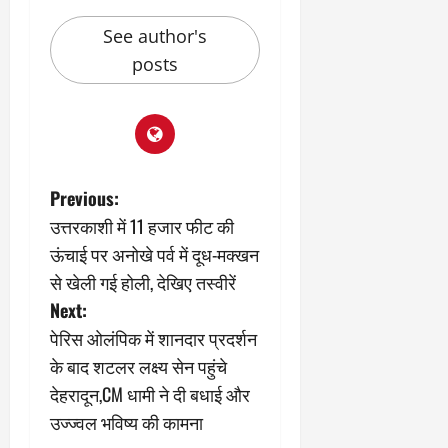
2
घो
री
न
’
षा
क्षा
प
See author's
का
ल
र
posts
ट्रे
ने
March
ल
‘
12,
March
र
लि
2025
11,
5
प
2025
0
मा
-
0
र्च
सिं
P
Previous:
को
किं
?
ग
उत्तरकाशी में 11 हजार फीट की
o
य
’
ऊंचाई पर अनोखे पर्व में दूध-मक्खन
श
क
s
से खेली गई होली, देखिए तस्वीरें
की
र
‘
Next:
ने
t
टॉ
वा
पेरिस ओलंपिक में शानदार प्रदर्शन
क्सि
ले
n
के बाद शटलर लक्ष्य सेन पहुंचे
क
गा
देहरादून,CM धामी ने दी बधाई और
’
य
a
से
कों
उज्ज्वल भविष्य की कामना
1
को