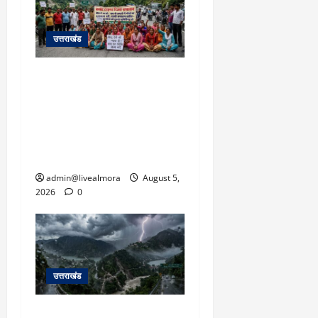
उत्तराखंड
अल्मोड़ा में बाघ के हमले में
नवविवाहिता की मौत से भड़का
जनाक्रोश, मोहान तिराहा पर
सांकेतिक जाम लगाकर
सरकार को दी चेतावनी
admin@livealmora
August 5,
2026
0
उत्तराखंड
उत्तराखंड में आफत की बारिश: