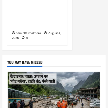
देहरादून, टिहरी, नैनीताल और
बागेश्वर में ‘येलो अलर्ट’, पहाड़ों
पर आकाशीय बिजली गिरने की
चेतावनी
admin@livealmora
August 4,
2026
0
YOU MAY HAVE MISSED