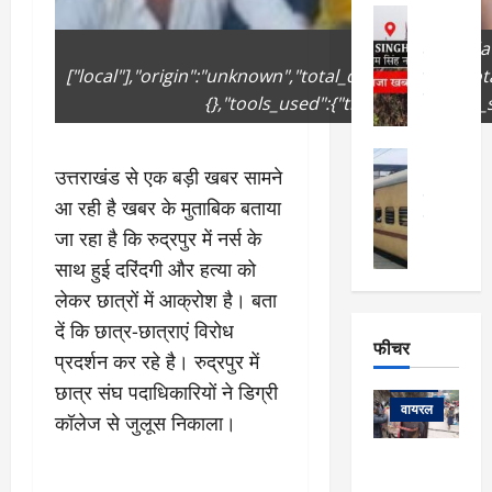
फि
मा
अल्मोड़ा
ल्म
र्ग
अल्मोड़ा और 
नि
{"remix_dat
खु
उत्तराखंड
द
र्दे
["local"],"origin":"unknown","total_draw_time":0,"t
वायरल
विव
ला
श
वेब स्टोरीज
{},"tools_used":{"transform":1},"is_
,
क
यु
हि
स
व
म
अल्मोड़ा
नो
क
उत्तराखंड से एक बड़ी खबर सामने
खं
अल्मोड़ा और 
ज
की
ड
उत्तराखंड
द
आ रही है खबर के मुताबिक बताया
मि
इ
वायरल
वेब 
आ
जा रहा है कि रुद्रपुर में नर्स के
श्रा
ला
उ
ने
गि
ज
त्त
साथ हुई दरिंदगी और हत्या को
से
र
के
रा
था
लेकर छात्रों में आक्रोश है। बता
फ्ता
दौ
खं
बं
दें कि छात्र-छात्राएं विरोध
र
रा
ड
फीचर
द
देश
प्रदर्शन कर रहे है। रुद्रपुर में
:
न
:
:
फीचर
मो
ए
रे
छात्र संघ पदाधिकारियों ने डिग्री
9
ना
म्स
ल
वायरल
कि
कॉलेज से जुलूस निकाला।
लि
ऋ
या
मी
सा
षि
त्रि
केदारनाथ
में
को
के
यों
यात्रा के लिए