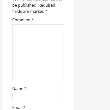
be published.
Required
t
fields are marked
*
i
Comment
*
o
n
Name
*
Email
*