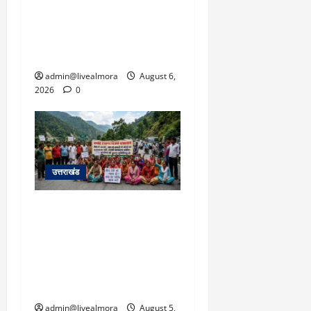
उफान पर, मलबा आने से
यातायात ठप; सोनप्रयाग
पार्किंग बनी ‘तालाब’
admin@livealmora
August 6,
2026
0
उत्तराखंड
अल्मोड़ा में बाघ के हमले में
नवविवाहिता की मौत से भड़का
जनाक्रोश, मोहान तिराहा पर
सांकेतिक जाम लगाकर
सरकार को दी चेतावनी
admin@livealmora
August 5,