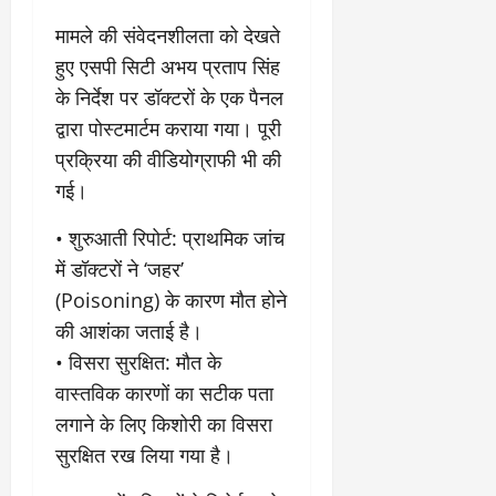
2
घो
री
न
’
षा
क्षा
प
​मामले की संवेदनशीलता को देखते
का
ल
र
हुए एसपी सिटी अभय प्रताप सिंह
ट्रे
ने
March
के निर्देश पर डॉक्टरों के एक पैनल
ल
‘
12,
March
र
लि
2025
द्वारा पोस्टमार्टम कराया गया। पूरी
11,
5
प
2025
प्रक्रिया की वीडियोग्राफी भी की
0
मा
-
गई।
0
र्च
सिं
को
किं
• ​शुरुआती रिपोर्ट: प्राथमिक जांच
?
ग
य
में डॉक्टरों ने ‘जहर’
’
श
क
(Poisoning) के कारण मौत होने
की
र
की आशंका जताई है।
‘
ने
• ​विसरा सुरक्षित: मौत के
टॉ
वा
क्सि
ले
वास्तविक कारणों का सटीक पता
क
गा
लगाने के लिए किशोरी का विसरा
’
य
सुरक्षित रख लिया गया है।
से
कों
1
को