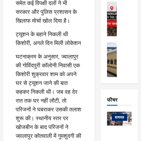
फि
मा
समेत कई विपक्षी दलों ने भी
अल्मोड़ा
ल्म
र्ग
अल्मोड़ा और 
सरकार और पुलिस प्रशासन के
नि
खु
उत्तराखंड
द
खिलाफ मोर्चा खोल दिया है।
र्दे
वायरल
विव
ला
श
वेब स्टोरीज
,
​ट्यूशन के बहाने निकली थी
क
यु
हि
स
व
किशोरी, अगले दिन मिली लोकेशन
म
अल्मोड़ा
नो
क
खं
अल्मोड़ा और 
ज
की
​घटनाक्रम के अनुसार, ज्वालापुर
ड
उत्तराखंड
द
मि
इ
वायरल
वेब 
आ
की गोविंदपुरी कॉलोनी निवासी एक
श्रा
ला
उ
ने
किशोरी शुक्रवार शाम को अपने
गि
ज
त्त
से
घर से ट्यूशन जाने की बात
र
के
रा
था
फ्ता
दौ
खं
कहकर निकली थी। जब वह देर
बं
र
रा
ड
फीचर
द
रात तक घर नहीं लौटी, तो
देश
:
न
:
:
परिजनों ने घबराकर उसकी तलाश
फीचर
मो
ए
रे
9
ना
शुरू की। स्थानीय स्तर पर
म्स
ल
वायरल
कि
लि
ऋ
या
खोजबीन के बाद परिजनों ने
मी
सा
षि
त्रि
केदारनाथ
में
ज्वालापुर कोतवाली में गुमशुदगी की
को
के
यों
यात्रा के लिए