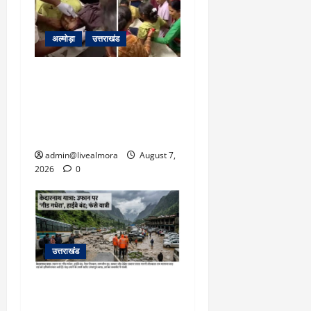
अल्मोड़ा
उत्तराखंड
अल्मोड़ा: दराती के दम पर
गुलदार से भिड़ी 22 वर्षीय
बहादुर बेटी, हमला नाकाम कर
बचाई जान; अस्पताल में भर्ती
admin@livealmora
August 7,
2026
0
उत्तराखंड
​चारधाम यात्रा अपडेट:
केदारनाथ हाईवे पर गीड गधेरा