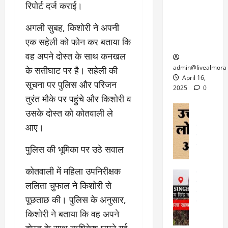
6
रिपोर्ट दर्ज कराई।
फि
श
के
घोड़ा-खच्चरों
से
ल्म
में
लि
के लिए
1
​अगली सुबह, किशोरी ने अपनी
ऑ
मौ
ए
क्वारंटीन
0
फ
त
एक सहेली को फोन कर बताया कि
अ
सेंटर स्थापित
फी
र
ह
वह अपने दोस्त के साथ कनखल
ट
क
म
March
ब
admin@livealmora
के सतीघाट पर है। सहेली की
र
सू
30,
र्फ
April 16,
सूचना पर पुलिस और परिजन
ने
2025
च
ह
2025
0
वा
ना
तुरंत मौके पर पहुंचे और किशोरी व
टा
0
ले
,
अल्मोड़ा
ई
उसके दोस्त को कोतवाली ले
अल्मोड़ा और 
नि
या
ग
आए।
उत्तराखंड
द
र्दे
त्रा
ई
फीचर
वाय
श
से
विविध
वेब स
​पुलिस की भूमिका पर उठे सवाल
क
प
April
उ
प
ह
4,
​कोतवाली में महिला उपनिरीक्षक
त्त
र
उत्तराखंड
ले
2025
रा
देश
ललिता चुफाल ने किशोरी से
गं
ज
खं
फीचर
भी
0
रू
पूछताछ की। पुलिस के अनुसार,
वायरल
ड
र
री
किशोरी ने बताया कि वह अपने
स
ऊ
आ
अ
मा
ध
दोस्त के साथ ऋषिकेश घूमने गई