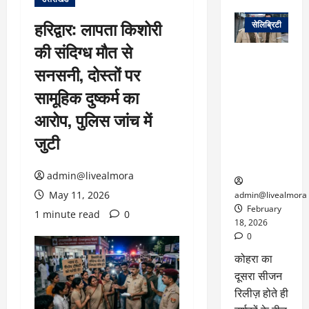
वेब स्टोरीज
हरिद्वार: लापता किशोरी
सेलिब्रिटी
की संदिग्ध मौत से
ग्लोबल चार्ट में
सनसनी, दोस्तों पर
छाई
नेटफ्लिक्स
सामूहिक दुष्कर्म का
की ‘कोहरा 2’,
आरोप, पुलिस जांच में
कहानी और
किरदारों ने
जुटी
फिर मचाया
तहलका
admin@livealmora
May 11, 2026
admin@livealmora
February
1 minute read
0
18, 2026
0
कोहरा का
दूसरा सीजन
रिलीज़ होते ही