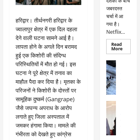
दर्शकों के बीच
जबरदस्त
चर्चा में आ
हरिद्वार। तीर्थनगरी हरिद्वार के
गया है।
ज्वालापुर क्षेत्र में एक दिल दहला
Netflix...
देने वाली घटना सामने आई है।
Read
लापता होने के अगले दिन बरामद
Read
More
more
हुई एक किशोरी की संदिग्ध
about
ग्लोबल
अल्मोड़ा
परिस्थितियों में मौत हो गई। इस
चार्ट
अल्मोड़ा और 
में
घटना ने पूरे क्षेत्र में तनाव का
छाई
उत्तराखंड
द
नेटफ्लिक्स
माहौल पैदा कर दिया है। मृतका के
वायरल
वेब 
की
के
‘कोहरा
परिजनों ने किशोरी के दोस्तों पर
2’,
दा
कहानी
सामूहिक दुष्कर्म (Gangrape)
र
और
अल्मोड़ा
किरदारों
जैसे जघन्य अपराध के आरोप
ना
अल्मोड़ा और 
ने
फिर
थ
उत्तराखंड
द
लगाते हुए जिला अस्पताल में
मचाया
पै
वायरल
विव
तहलका
जमकर हंगामा किया। मामले की
वेब स्टोरीज
द
गंभीरता को देखते हुए कांग्रेस
सेलिब्रिटी
ल