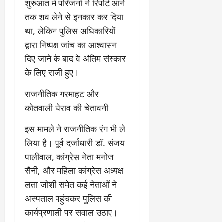
​शुरुआत में परिजनों ने रिपोर्ट आने
9
दि
तक शव लेने से इनकार कर दिया
मा
खा
र्च
या
था, लेकिन पुलिस अधिकारियों
को
आ
द्वारा निष्पक्ष जांच का आश्वासन
हो
ई
दिए जाने के बाद वे अंतिम संस्कार
गी
ना
के लिए राजी हुए।
सी
,
धी
ब
​राजनीतिक गरमाहट और
ट
ता
क्क
या
कोतवाली घेराव की चेतावनी
र
इ
से
​इस मामले ने राजनीतिक रंग भी ले
क
February
लिया है। पूर्व दर्जाधारी डॉ. संजय
ला
21,
पालीवाल, कांग्रेस नेता मनोज
2026
का
सैनी, और महिला कांग्रेस अध्यक्ष
अ
0
प
लता जोशी समेत कई नेताओं ने
मा
अस्पताल पहुंचकर पुलिस की
न
कार्यप्रणाली पर सवाल उठाए।