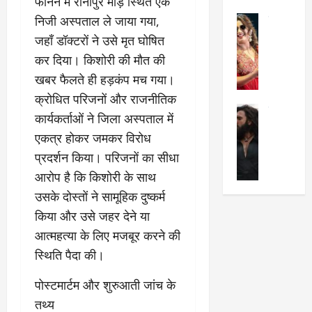
फानन में रानीपुर मोड़ स्थित एक
का
श
2025
निजी अस्पताल ले जाया गया,
सेलिब्रिटी
ए
में
मे
क
चौ
जहाँ डॉक्टरों ने उसे मृत घोषित
0
ह
पे
थे
कर दिया। किशोरी की मौत की
न
प
नं
खबर फैलते ही हड़कंप मच गया।
त
र
ब
​क्रोधित परिजनों और राजनीतिक
न
र
र
सेलिब्रिटी
हीं
द्द
प
कार्यकर्ताओं ने जिला अस्पताल में
र
की
कि
र
एकत्र होकर जमकर विरोध
ण
तो
या
,
प्रदर्शन किया। परिजनों का सीधा
वी
मं
,
ज
र
च
आरोप है कि किशोरी के साथ
जा
ल्द
सिं
प
नें
प
उसके दोस्तों ने सामूहिक दुष्कर्म
ह
र
अ
हुं
किया और उसे जहर देने या
की
क्यों
ब
चे
आत्महत्या के लिए मजबूर करने की
‘
?
क
गा
धु
’
ब
ती
स्थिति पैदा की।
रं
:
हो
स
ध
श्रे
गी
​पोस्टमार्टम और शुरुआती जांच के
रे
र
या
प
स्था
तथ्य