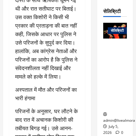
रो
प
चा
म
थी और रात सतीघाट पर बिताई।
प
डे
सेलिब्रिटी
र
सिं
ट
उस वक्त किशोरी ने किसी भी
:
ह
जा
March
प्रकार की प्रताड़ना की बात नहीं
लो
न
नें
31,
सेलिब्रिटी
क
ग
कही, जिसके आधार पर पुलिस ने
2025
–
से
र
उसे परिजनों के सुपुर्द कर दिया।
ती
वा
0
म
लोक कला के
न
हालांकि, अब कांग्रेस नेताओं और
आ
न
एक युग का
म
परिजनों का आरोप है कि पुलिस ने
यो
रे
अंत: पद्म
ई
ग
गा
विभूषण से
संवेदनशीलता नहीं दिखाई और
त
ने
में
सम्मानित
क
मामले को हल्के में लिया।
पी
रो
मशहूर
2
सी
ज
पंडवानी
9
​अस्पताल में मौत और परिजनों का
ए
गा
गायिका डॉ.
ट्रे
भारी हंगामा
स
र
तीजन बाई का
नें
मु
दे
निधन
र
​परिजनों के अनुसार, घर लौटने के
ख्य
ने
द्द
बाद रात में अचानक किशोरी की
प
में
admin@livealmora
री
प्र
July 5,
तबीयत बिगड़ गई। उसे आनन-
March
क्षा
दे
2026
0
27,