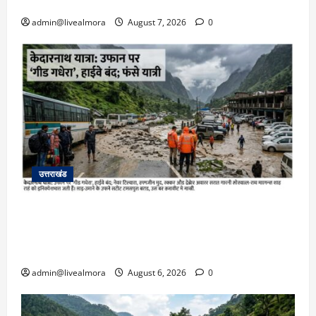
भर्ती
admin@livealmora
August 7, 2026
0
उत्तराखंड
​चारधाम यात्रा अपडेट: केदारनाथ हाईवे पर गीड गधेरा
उफान पर, मलबा आने से यातायात ठप; सोनप्रयाग
पार्किंग बनी ‘तालाब’
admin@livealmora
August 6, 2026
0