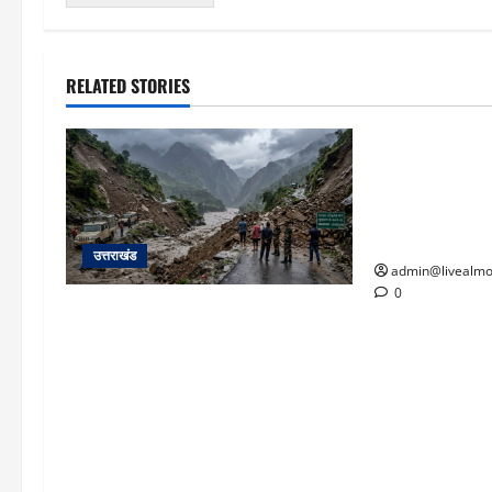
RELATED STORIES
उत्तराखंड
‘उत्तराखंड में ज
बना’: देर रात क
धामी से लगाई गुहा
आश्वासन
उत्तराखंड
admin@livealmo
0
यहाँ पिथौरागढ़ (उत्तराखंड) में हो रही भारी
बारिश, भूस्खलन और नदियों के जलस्तर
बढ़ने से जुड़ी संपूर्ण जानकारी के आधार
पर तैयार की गई एक विस्तृत और मौलिक
समाचार रिपोर्ट (News Article) दी गई है: ​
उत्तराखंड: पिथौरागढ़ में कुदरत का कहर,
मूसलाधार बारिश से उफान पर काली नदी;