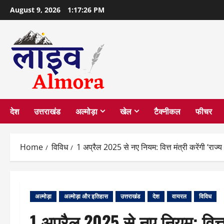
Skip
August 9, 2026
1:17:26 PM
to
content
देश
उत्तराखंड
अल्मोड़ा
खेल
टैक्नीकल
फीचर
Home
विविध
1 अप्रैल 2025 से नए नियम: वित्त मंत्री करेंगी ‘राज्
अल्मोड़ा
अल्मोड़ा और इतिहास
उत्तराखंड
देश
वायरल
विविध
1 अप्रैल 2025 से नए नियम: वित्त 