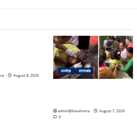
मीन मिलना नाइटमेयर
्रिकेटर ऋषभ पंत ने CM
र, मुख्यमंत्री ने दिया यह
अल्मोड़ा
उत्तराखंड
ra
August 8, 2026
अल्मोड़ा: दराती के दम पर गुलदार से भिड़ी
22 वर्षीय बहादुर बेटी, हमला नाकाम कर
बचाई जान; अस्पताल में भर्ती
admin@livealmora
August 7, 2026
0