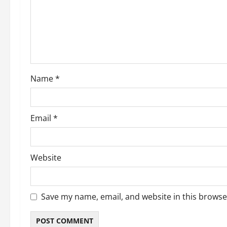
a
t
i
o
Name
*
n
Email
*
Website
Save my name, email, and website in this browse