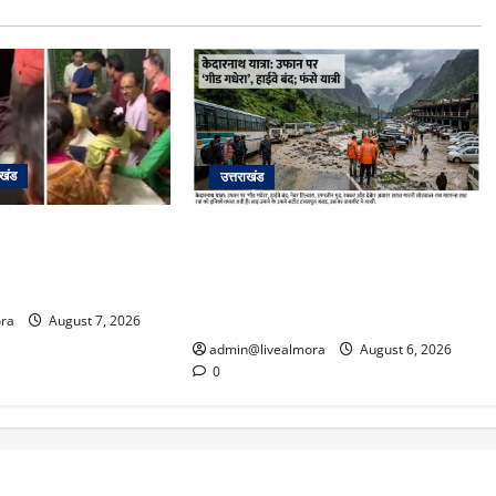
ाखंड
उत्तराखंड
के दम पर गुलदार से भिड़ी
​चारधाम यात्रा अपडेट: केदारनाथ हाईवे
र बेटी, हमला नाकाम कर
पर गीड गधेरा उफान पर, मलबा आने से
ल में भर्ती
यातायात ठप; सोनप्रयाग पार्किंग बनी
‘तालाब’
ra
August 7, 2026
admin@livealmora
August 6, 2026
0