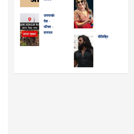
रद्द
मेहनत
उत्तरा
नहीं
खंड
उत्तराखंड
March
की तो
समा
देश
27,
मंच
चार:
फीचर
2025
पर
वायरल
लोक
0
सेलिब्रिटी
क्यों?’
सेवा
ऊधम
रणवी
:
आयोग
सिंह
र सिंह
श्रेया
ने
नगर
की
घोषा
पीसीए
मनरे
‘धुरंधर
ल ने
स
गा में
2’ का
‘लिप-
मुख्य
रोजगा
ट्रेलर
सिंकिं
परीक्षा
र देने
5 मार्च
ग’
का
में
को?
करने
एक
प्रदेश
यश
वाले
पेपर
में
की
गाय
रद्द
चौथे
‘टॉ
कों
किया,
नंबर
क्सिक
को
जानें
पर,
’ से
दिखा
अब
जल्द
19
या
कब
पहुंचे