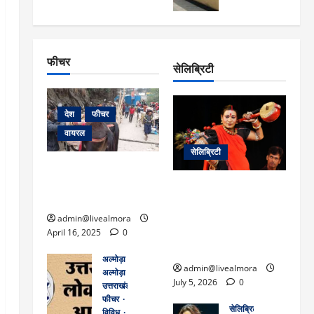
April
ऑफर
‘कोहरा
ऋषि
खंड:
4,
2’,
करने
केश में
रेल
कहानी
2025
और
वाले
मौत
यात्रि
0
किरदारों
निर्देश
यों के
ने
फीचर
सेलिब्रिटी
फिर
क पर
लिए
March
मचाया
गंभीर
अहम
तहलका
30,
आरोप
2025
सूचना
देश
फीचर
0
,
यात्रा
वायरल
March
से
31,
सेलिब्रिटी
2025
पहले
केदारनाथ यात्रा के लिए
0
जरूरी
घोड़ा-खच्चरों के लिए
लोक कला के एक युग का
अपडे
क्वारंटीन सेंटर स्थापित
अंत: पद्म विभूषण से
ट
सम्मानित मशहूर पंडवानी
admin@livealmora
जानें
गायिका डॉ. तीजन बाई का
April 16, 2025
0
– तीन
निधन
मई
अल्मोड़ा
admin@livealmora
तक
अल्मोड़ा और इतिहास
July 5, 2026
0
29
उत्तराखंड
देश
फीचर
वायरल
ट्रेनें
सेलिब्रिटी
विविध
वेब स्टोरीज