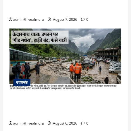
बहादुर बेटी, हमला नाकाम कर बचाई जान; अस्पताल में
भर्ती
admin@livealmora
August 7, 2026
0
उत्तराखंड
​चारधाम यात्रा अपडेट: केदारनाथ हाईवे पर गीड गधेरा
उफान पर, मलबा आने से यातायात ठप; सोनप्रयाग
पार्किंग बनी ‘तालाब’
admin@livealmora
August 6, 2026
0