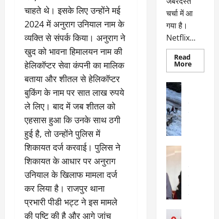
जबरदस्त
चाहते थे। इसके लिए उन्होंने मई
चर्चा में आ
2024 में अनुराग उनियाल नाम के
गया है।
व्यक्ति से संपर्क किया। अनुराग ने
Netflix...
खुद को भावना हिमालयन नाम की
Read
Read
हेलिकॉप्टर सेवा कंपनी का मालिक
More
more
about
बताया और शीतल से हेलिकॉप्टर
ग्लोबल
अल्मोड़ा
चार्ट
बुकिंग के नाम पर सात लाख रुपये
अल्मोड़ा और 
में
छाई
ले लिए। बाद में जब शीतल को
उत्तराखंड
द
नेटफ्लिक्स
वायरल
वेब 
की
एहसास हुआ कि उनके साथ ठगी
के
‘कोहरा
2’,
हुई है, तो उन्होंने पुलिस में
दा
कहानी
र
और
शिकायत दर्ज करवाई। पुलिस ने
अल्मोड़ा
किरदारों
ना
अल्मोड़ा और 
ने
शिकायत के आधार पर अनुराग
फिर
थ
उत्तराखंड
द
मचाया
उनियाल के खिलाफ मामला दर्ज
पै
वायरल
विव
तहलका
कर लिया है। राजपुर थाना
वेब स्टोरीज
द
सेलिब्रिटी
ल
प्रभारी पीडी भट्ट ने इस मामले
फि
मा
अल्मोड़ा
की पुष्टि की है और आगे जांच
ल्म