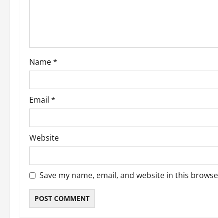
t
i
o
Name
*
n
Email
*
Website
Save my name, email, and website in this browse