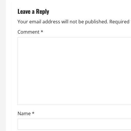
n
Leave a Reply
a
Your email address will not be published.
Required 
v
Comment
*
i
g
a
t
i
o
Name
*
n