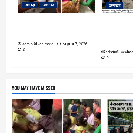
अल्मोड़ा
उत्तराखंड
उत्तराखंड
अल्मोड़ा: दराती के दम पर गुलदार से भिड़ी
​चारधाम यात्रा 
22 वर्षीय बहादुर बेटी, हमला नाकाम कर
पर गीड गधेरा उ
बचाई जान; अस्पताल में भर्ती
यातायात ठप; सोनप
‘तालाब’
admin@livealmora
August 7, 2026
0
admin@livealmo
0
YOU MAY HAVE MISSED