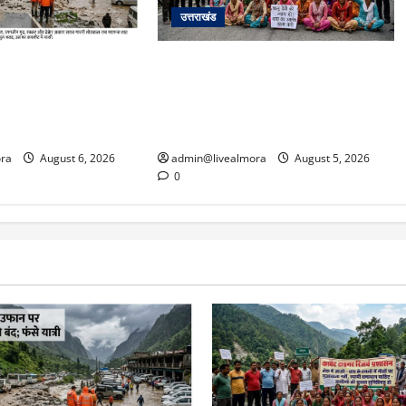
उत्तराखंड
अपडेट: केदारनाथ हाईवे
अल्मोड़ा में बाघ के हमले में नवविवाहिता की
फान पर, मलबा आने से
मौत से भड़का जनाक्रोश, मोहान तिराहा
्रयाग पार्किंग बनी
पर सांकेतिक जाम लगाकर सरकार को दी
चेतावनी
ra
August 6, 2026
admin@livealmora
August 5, 2026
0