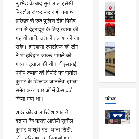
फि
मा
मुठभेड़ के बाद सुनील लाइसेंसी
अल्मोड़ा
ल्म
र्ग
अल्मोड़ा और 
पिस्तौल लेकर फरार हो गया था।
नि
खु
उत्तराखंड
द
हरिद्वार से एक पुलिस टीम विशेष
र्दे
वायरल
विव
ला
श
वेब स्टोरीज
रूप से देहरादून के लिए रवाना की
,
क
यु
हि
गई थी ताकि उसकी तलाश की जा
स
व
म
अल्मोड़ा
सके। हरियाणा एसटीएफ की टीम
नो
क
खं
अल्मोड़ा और 
ज
की
ने भी हरिद्वार जाकर मामले की
ड
उत्तराखंड
द
मि
इ
वायरल
वेब 
गहन पड़ताल की थी। पीएसआई
आ
श्रा
ला
उ
ने
मनीष कुमार की रिपोर्ट पर सुनील
गि
ज
त्त
से
कुमार के खिलाफ जानलेवा हमला
र
के
रा
था
फ्ता
दौ
खं
समेत अन्य धाराओं में केस दर्ज
बं
र
रा
ड
फीचर
द
किया गया था।
देश
:
न
:
:
फीचर
मो
ए
रे
9
शहर कोतवाल रितेश शाह ने
ना
म्स
ल
वायरल
कि
बताया कि फरार आरोपी सुनील
लि
ऋ
या
मी
कुमार आश्री गेट, थाना सिटी,
सा
षि
त्रि
केदारनाथ
में
को
के
यों
जींद हरियाणा का निवासी था।
यात्रा के लिए