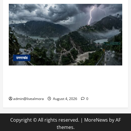
उत्तराखंड
उत्तराखंड में आफत की बारिश: देहरादून, टिहरी, नैनीताल
और बागेश्वर में ‘येलो अलर्ट’, पहाड़ों पर आकाशीय बिजली
गिरने की चेतावनी
admin@livealmora
August 4, 2026
0
Copyright © All rights reserved.
|
MoreNews
by AF
themes.