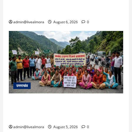
उफान पर, मलबा आने से यातायात ठप; सोनप्रयाग
पार्किंग बनी ‘तालाब’
admin@livealmora
August 6, 2026
0
उत्तराखंड
अल्मोड़ा में बाघ के हमले में नवविवाहिता की मौत से भड़का
जनाक्रोश, मोहान तिराहा पर सांकेतिक जाम लगाकर
सरकार को दी चेतावनी
admin@livealmora
August 5, 2026
0