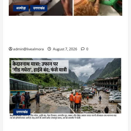
अल्मोड़ा
उत्तराखंड
अल्मोड़ा: दराती के दम पर गुलदार से भिड़ी 22 वर्षीय
बहादुर बेटी, हमला नाकाम कर बचाई जान; अस्पताल में
भर्ती
admin@livealmora
August 7, 2026
0
उत्तराखंड
​चारधाम यात्रा अपडेट: केदारनाथ हाईवे पर गीड गधेरा