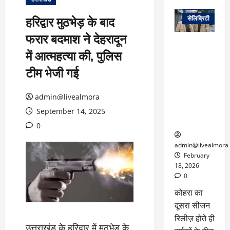
वेब स्टोरीज
हरिद्वार मुठभेड़ के बाद
सेलिब्रिटी
फरार बदमाश ने देहरादून
ग्लोबल चार्ट में
में आत्महत्या की, पुलिस
छाई
नेटफ्लिक्स
टीम भेजी गई
की ‘कोहरा 2’,
कहानी और
admin@livealmora
किरदारों ने
फिर मचाया
September 14, 2025
तहलका
0
admin@livealmora
February
18, 2026
0
कोहरा का
दूसरा सीजन
रिलीज़ होते ही
उत्तराखंड के हरिद्वार में मुठभेड़ के