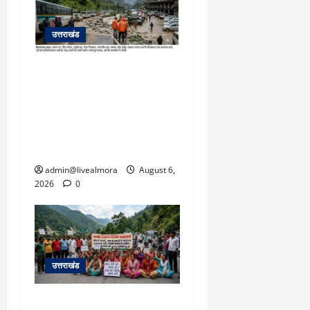
March
5,
उत्तराखंड
2026
0
​चारधाम यात्रा अपडेट:
केदारनाथ हाईवे पर गीड गधेरा
उफान पर, मलबा आने से
यातायात ठप; सोनप्रयाग
पार्किंग बनी ‘तालाब’
admin@livealmora
August 6,
2026
0
उत्तराखंड
अल्मोड़ा में बाघ के हमले में