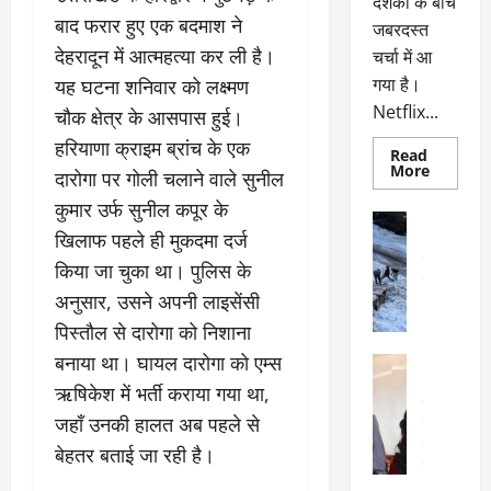
दर्शकों के बीच
बाद फरार हुए एक बदमाश ने
जबरदस्त
देहरादून में आत्महत्या कर ली है।
चर्चा में आ
गया है।
यह घटना शनिवार को लक्ष्मण
Netflix...
चौक क्षेत्र के आसपास हुई।
हरियाणा क्राइम ब्रांच के एक
Read
Read
More
दारोगा पर गोली चलाने वाले सुनील
more
about
कुमार उर्फ सुनील कपूर के
ग्लोबल
अल्मोड़ा
चार्ट
खिलाफ पहले ही मुकदमा दर्ज
अल्मोड़ा और 
में
छाई
उत्तराखंड
द
किया जा चुका था। पुलिस के
नेटफ्लिक्स
वायरल
वेब 
की
अनुसार, उसने अपनी लाइसेंसी
के
‘कोहरा
2’,
दा
पिस्तौल से दारोगा को निशाना
कहानी
र
और
बनाया था। घायल दारोगा को एम्स
अल्मोड़ा
किरदारों
ना
अल्मोड़ा और 
ने
ऋषिकेश में भर्ती कराया गया था,
फिर
थ
उत्तराखंड
द
मचाया
जहाँ उनकी हालत अब पहले से
पै
वायरल
विव
तहलका
वेब स्टोरीज
द
बेहतर बताई जा रही है।
सेलिब्रिटी
ल