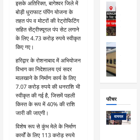
फि
मा
इसके अतिरिक्त, बागेश्वर जिले में
अल्मोड़ा
ल्म
र्ग
अल्मोड़ा और 
बोड़ी धुराफाट पंपिंग योजना के
नि
खु
उत्तराखंड
द
तहत पंप व मोटरों की रेट्रोफिटिंग
र्दे
वायरल
विव
ला
श
वेब स्टोरीज
सहित सेंट्रीफ्यूगल पंप सेट लगाने
,
क
यु
हि
के लिए 4.73 करोड़ रुपये स्वीकृत
स
व
म
अल्मोड़ा
किए गए।
नो
क
खं
अल्मोड़ा और 
ज
की
ड
उत्तराखंड
द
हरिद्वार के रोशनाबाद में अभियोजन
मि
इ
वायरल
वेब 
आ
श्रा
विभाग का निदेशालय एवं सदर
ला
उ
ने
गि
ज
त्त
मालखाने के निर्माण कार्य के लिए
से
र
के
रा
था
7.07 करोड़ रुपये की धनराशि भी
फ्ता
दौ
खं
बं
स्वीकृत की गई है, जिसमें पहली
र
रा
ड
फीचर
द
देश
:
न
:
किस्त के रूप में 40% की राशि
:
फीचर
मो
ए
रे
9
जारी की जाएगी।
ना
म्स
ल
वायरल
कि
लि
ऋ
या
विशेष रूप से कुंभ मेले के निर्माण
मी
सा
षि
त्रि
केदारनाथ
में
कार्यों के लिए 113 करोड़ रुपये
को
के
यों
यात्रा के लिए