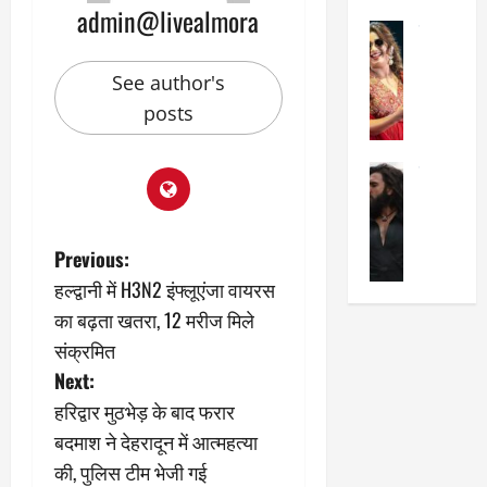
का
admin@livealmora
श
2025
सेलिब्रिटी
ए
में
मे
क
चौ
0
See author's
ह
पे
थे
न
प
नं
posts
त
र
ब
न
र
र
सेलिब्रिटी
हीं
द्द
प
र
की
कि
र
ण
तो
या
,
वी
मं
,
P
ज
Previous:
र
च
जा
ल्द
हल्द्वानी में H3N2 इंफ्लूएंजा वायरस
सिं
प
o
नें
प
का बढ़ता खतरा, 12 मरीज मिले
ह
र
अ
हुं
की
s
क्यों
ब
संक्रमित
चे
‘
?
क
गा
Next:
t
धु
’
ब
ती
हरिद्वार मुठभेड़ के बाद फरार
रं
:
हो
स
n
ध
बदमाश ने देहरादून में आत्महत्या
श्रे
गी
रे
र
या
प
स्था
की, पुलिस टीम भेजी गई