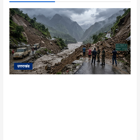
उत्तराखंड
यहाँ पिथौरागढ़ (उत्तराखंड) में हो रही भारी बारिश,
भूस्खलन और नदियों के जलस्तर बढ़ने से जुड़ी संपूर्ण
जानकारी के आधार पर तैयार की गई एक विस्तृत और
मौलिक समाचार रिपोर्ट (News Article) दी गई है: ​
उत्तराखंड: पिथौरागढ़ में कुदरत का कहर, मूसलाधार
बारिश से उफान पर काली नदी; भूस्खलन से चीन सीमा से
संपर्क टूटा ​विशेष रिपोर्ट | पिथौरागढ़ (उत्तराखंड) ​सीमांत