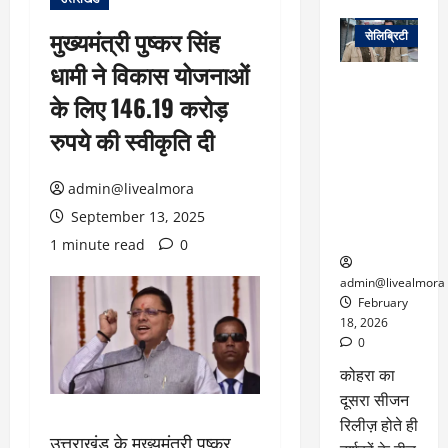
वेब स्टोरीज
मुख्यमंत्री पुष्कर सिंह
सेलिब्रिटी
धामी ने विकास योजनाओं
ग्लोबल चार्ट में
के लिए 146.19 करोड़
छाई
नेटफ्लिक्स
रुपये की स्वीकृति दी
की ‘कोहरा 2’,
कहानी और
admin@livealmora
किरदारों ने
फिर मचाया
September 13, 2025
तहलका
1 minute read
0
admin@livealmora
February
18, 2026
0
कोहरा का
दूसरा सीजन
रिलीज़ होते ही
उत्तराखंड के मुख्यमंत्री पुष्कर