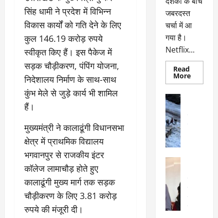
दर्शकों के बीच
सिंह धामी ने प्रदेश में विभिन्न
जबरदस्त
विकास कार्यों को गति देने के लिए
चर्चा में आ
गया है।
कुल 146.19 करोड़ रुपये
Netflix...
स्वीकृत किए हैं। इस पैकेज में
सड़क चौड़ीकरण, पंपिंग योजना,
Read
Read
More
निदेशालय निर्माण के साथ-साथ
more
about
कुंभ मेले से जुड़े कार्य भी शामिल
ग्लोबल
अल्मोड़ा
चार्ट
हैं।
अल्मोड़ा और 
में
छाई
उत्तराखंड
द
नेटफ्लिक्स
वायरल
वेब 
मुख्यमंत्री ने कालाढूंगी विधानसभा
की
के
‘कोहरा
क्षेत्र में प्राथमिक विद्यालय
2’,
दा
कहानी
भगवानपुर से राजकीय इंटर
र
और
अल्मोड़ा
किरदारों
कॉलेज लामाचौड़ होते हुए
ना
अल्मोड़ा और 
ने
फिर
थ
उत्तराखंड
द
कालाढूंगी मुख्य मार्ग तक सड़क
मचाया
पै
वायरल
विव
तहलका
चौड़ीकरण के लिए 3.81 करोड़
वेब स्टोरीज
द
सेलिब्रिटी
रुपये की मंजूरी दी।
ल