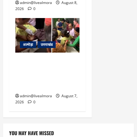
admin@livealmora
August 8,
2026
0
अल्मोड़ा
उत्तराखंड
अल्मोड़ा: दराती के दम पर
गुलदार से भिड़ी 22 वर्षीय
बहादुर बेटी, हमला नाकाम कर
बचाई जान; अस्पताल में भर्ती
admin@livealmora
August 7,
2026
0
YOU MAY HAVE MISSED