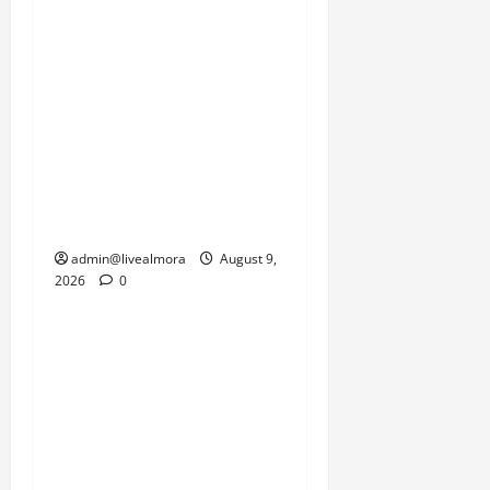
इस समय प्रकृति की इस
दोहरी मार से जूझ रहे हैं, जहां
एक तरफ जनजीवन को पटरी
पर लाने की चुनौती है तो दूसरी
तरफ सामरिक दृष्टि से
महत्वपूर्ण सीमाओं की
कनेक्टिविटी को जल्द से जल्द
बहाल करने का दबाव है।
admin@livealmora
August 9,
2026
0
उत्तराखंड
‘उत्तराखंड में जमीन मिलना
नाइटमेयर बना’: देर रात
क्रिकेटर ऋषभ पंत ने CM
धामी से लगाई गुहार, मुख्यमंत्री
ने दिया यह आश्वासन