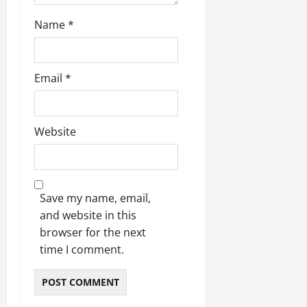
9
दि
मा
Name
*
खा
र्च
या
को
आ
हो
ई
Email
*
गी
ना
सी
,
धी
ब
ट
ता
Website
क्क
या
र
इ
से
क
February
Save my name, email,
ला
21,
and website in this
2026
का
browser for the next
अ
0
time I comment.
प
मा
न