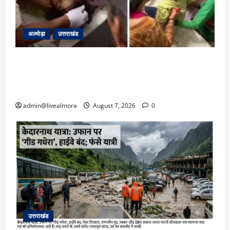
अल्मोड़ा
उत्तराखंड
अल्मोड़ा: दराती के दम पर गुलदार से भिड़ी 22 वर्षीय
बहादुर बेटी, हमला नाकाम कर बचाई जान; अस्पताल में
भर्ती
admin@livealmora
August 7, 2026
0
उत्तराखंड