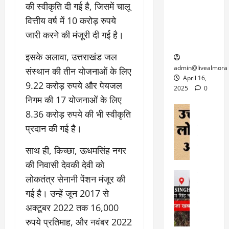
6
की स्वीकृति दी गई है, जिसमें चालू
फि
श
के
घोड़ा-खच्चरों
से
ल्म
में
लि
वित्तीय वर्ष में 10 करोड़ रुपये
के लिए
1
ऑ
मौ
ए
क्वारंटीन
0
जारी करने की मंजूरी दी गई है।
फ
त
अ
सेंटर स्थापित
फी
र
ह
ट
इसके अलावा, उत्तराखंड जल
क
म
March
ब
admin@livealmora
संस्थान की तीन योजनाओं के लिए
र
सू
30,
र्फ
April 16,
9.22 करोड़ रुपये और पेयजल
ने
2025
च
ह
2025
0
वा
ना
निगम की 17 योजनाओं के लिए
टा
0
ले
,
अल्मोड़ा
ई
8.36 करोड़ रुपये की भी स्वीकृति
अल्मोड़ा और 
नि
या
ग
प्रदान की गई है।
उत्तराखंड
द
र्दे
त्रा
ई
फीचर
वाय
श
से
विविध
वेब स
साथ ही, किच्छा, ऊधमसिंह नगर
क
प
April
उ
की निवासी देवकी देवी को
प
ह
4,
त्त
र
उत्तराखंड
ले
लोकतंत्र सेनानी पेंशन मंजूर की
2025
रा
देश
गं
ज
गई है। उन्हें जून 2017 से
खं
फीचर
भी
0
रू
वायरल
ड
अक्टूबर 2022 तक 16,000
र
री
स
ऊ
आ
रुपये प्रतिमाह, और नवंबर 2022
अ
मा
ध