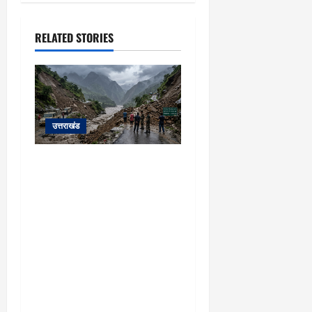
March
5,
2026
RELATED STORIES
0
उत्तराखंड
यहाँ पिथौरागढ़ (उत्तराखंड) में
हो रही भारी बारिश, भूस्खलन
और नदियों के जलस्तर बढ़ने
से जुड़ी संपूर्ण जानकारी के
आधार पर तैयार की गई एक
विस्तृत और मौलिक समाचार
रिपोर्ट (News Article) दी गई
है: ​उत्तराखंड: पिथौरागढ़ में