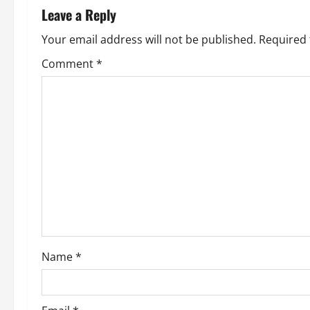
n
Leave a Reply
a
Your email address will not be published.
Required 
v
Comment
*
i
g
a
t
i
o
Name
*
n