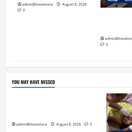
admin@livealmora
August 8, 2026
0
अल्मोड़ा: दराती 
22 वर्षीय बहादु
बचाई जान; अस्पता
admin@livealmo
0
YOU MAY HAVE MISSED
उत्तराखंड
‘उत्तराखंड में जमीन मिलना नाइटमेयर बना’: देर
रात क्रिकेटर ऋषभ पंत ने CM धामी से लगाई
गुहार, मुख्यमंत्री ने दिया यह आश्वासन
admin@livealmora
August 8, 2026
0