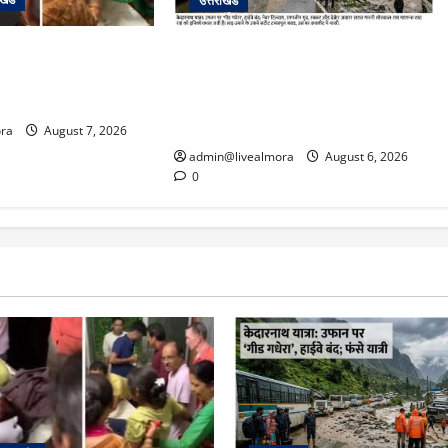
उत्तराखंड
के दम पर गुलदार से भिड़ी
​चारधाम यात्रा अपडेट: केदारनाथ हाईवे
र बेटी, हमला नाकाम कर
पर गीड गधेरा उफान पर, मलबा आने से
ल में भर्ती
यातायात ठप; सोनप्रयाग पार्किंग बनी
‘तालाब’
ra
August 7, 2026
admin@livealmora
August 6, 2026
0